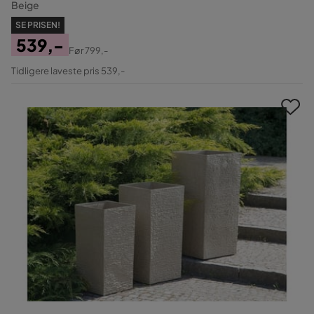
Beige
SE PRISEN!
539,-
Før
799,-
Pris
Original
Tidligere laveste pris 539,-
Pris