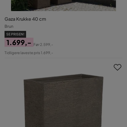
Gaza Krukke 40 cm
Brun
SE PRISEN!
1.699,-
Før
2.599,-
Pris
Original
Tidligere laveste pris 1.699,-
Pris