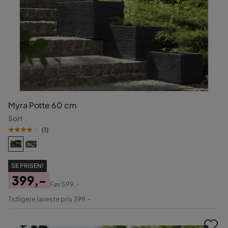
Myra Potte 60 cm
Sort
(
1
)
SE PRISEN!
399,-
Før
599,-
Pris
Original
Tidligere laveste pris 399,-
Pris