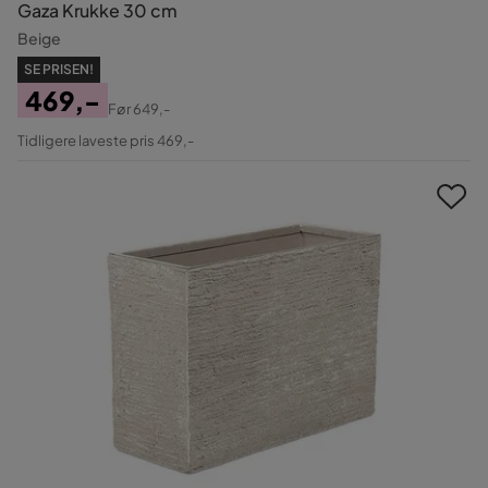
Gaza Krukke 30 cm
Beige
SE PRISEN!
469,-
Før
649,-
Pris
Original
Tidligere laveste pris 469,-
Pris