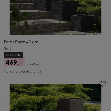
Paros Potte 40 cm
Sort
SE PRISEN!
469,-
Før
649,-
Pris
Original
Tidligere laveste pris 469,-
Pris