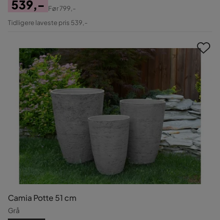
539,-
Før
799,-
Pris
Original
Tidligere laveste pris 539,-
Pris
Camia Potte 51 cm
Grå