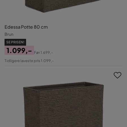
Edessa Potte 80 cm
Brun
SE PRISEN!
1.099,-
Før
1.699,-
Pris
Original
Tidligere laveste pris 1.099,-
Pris