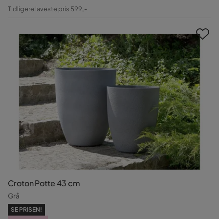
Pris
Original
Tidligere laveste pris 599,-
Pris
Croton Potte 43 cm
Grå
SE PRISEN!