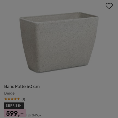
Baris Potte 60 cm
Beige
(
1
)
SE PRISEN!
599,-
Før
849,-