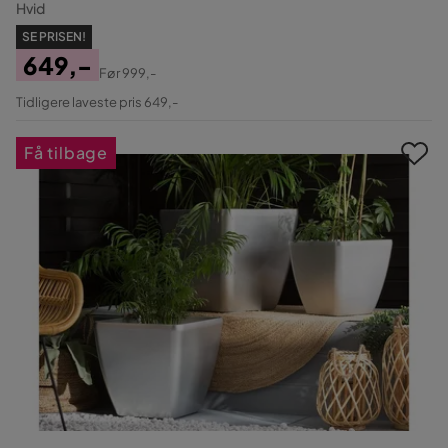
Hvid
SE PRISEN!
649,-
Før
999,-
Pris
Original
Tidligere laveste pris 649,-
Pris
Få tilbage