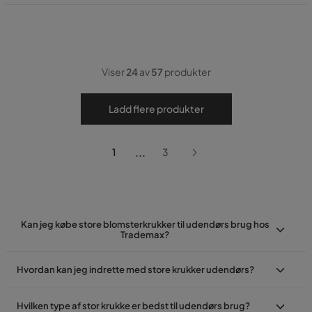
Viser
24
av
57
produkter
Ladd flere produkter
...
1
3
Kan jeg købe store blomsterkrukker til udendørs brug hos
Trademax?
Hvordan kan jeg indrette med store krukker udendørs?
Hvilken type af stor krukke er bedst til udendørs brug?