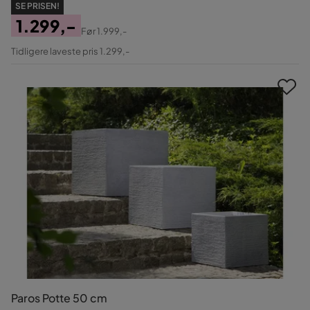
SE PRISEN!
1.299,-
Før
1.999,-
Pris
Original
Tidligere laveste pris 1.299,-
Pris
Paros Potte 50 cm