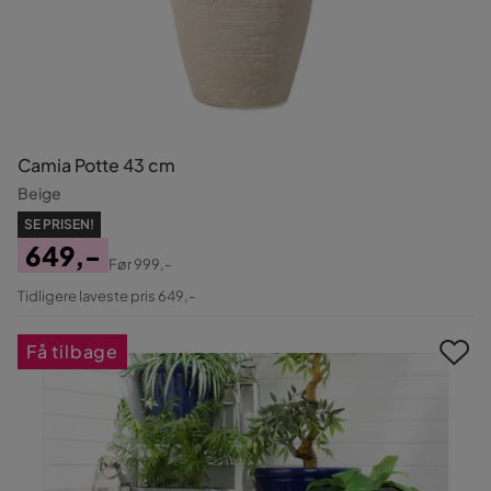
Camia Potte 43 cm
Beige
SE PRISEN!
649,-
Før
999,-
Pris
Original
Tidligere laveste pris 649,-
Pris
Få tilbage