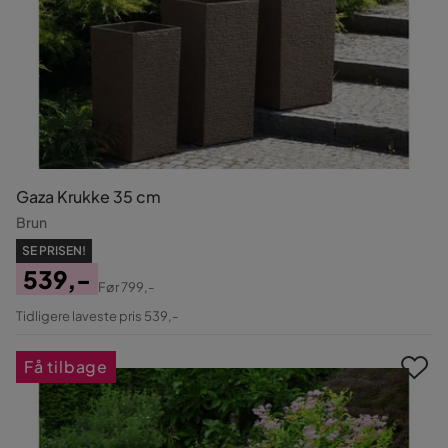
Gaza Krukke 35 cm
Brun
SE PRISEN!
539,-
Før
799,-
Pris
Original
Tidligere laveste pris 539,-
Pris
Få tilbage