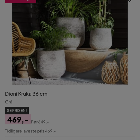
Dioni Kruka 36 cm
Grå
SE PRISEN!
469,-
Før
649,-
Pris
Original
Tidligere laveste pris 469,-
Pris