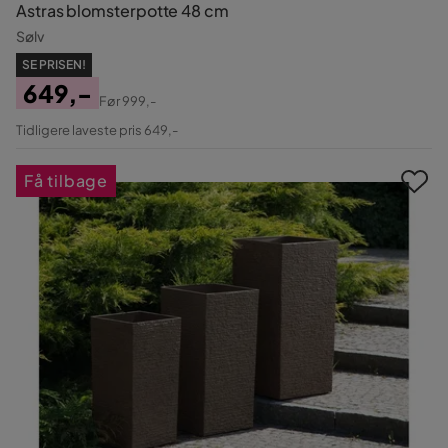
Astras blomsterpotte 48 cm
Sølv
SE PRISEN!
649,-
Før
999,-
Pris
Original
Tidligere laveste pris 649,-
Pris
Få tilbage