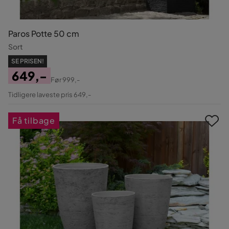
Paros Potte 50 cm
Sort
SE PRISEN!
649,-
Før
999,-
Pris
Original
Tidligere laveste pris 649,-
Pris
Få tilbage