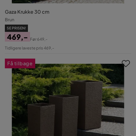
Gaza Krukke 30 cm
Brun
SE PRISEN!
469,-
Før
649,-
Pris
Original
Tidligere laveste pris 469,-
Pris
Få tilbage