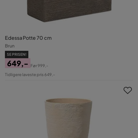
Edessa Potte 70 cm
Brun
SE PRISEN!
649,-
Før
999,-
Pris
Original
Tidligere laveste pris 649,-
Pris