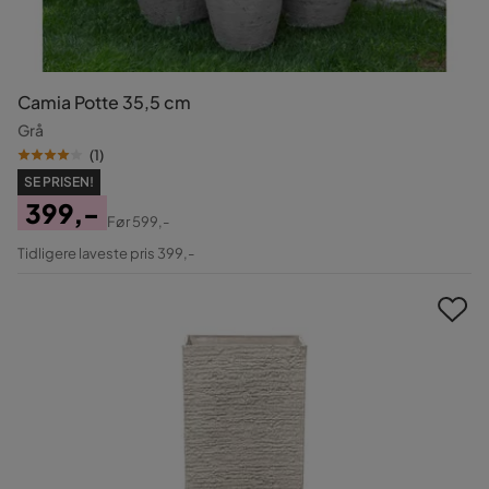
Camia Potte 35,5 cm
Grå
(
1
)
SE PRISEN!
399,-
Før
599,-
Pris
Original
Tidligere laveste pris 399,-
Pris