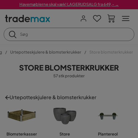
Havemøblerne skal væk! LAGERUDSALG fra 649,- →
g
Urtepotteskjulere & blomsterkrukker
Store blomsterkrukker
STORE BLOMSTERKRUKKER
57 stk produkter
Urtepotteskjulere & blomsterkrukker
Blomsterkasser
Store
Plantereol