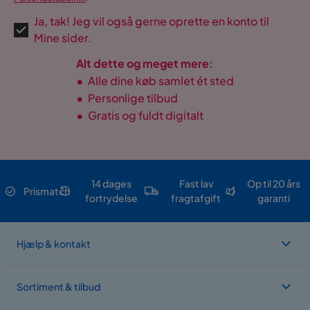
Ja, tak! Jeg vil også gerne oprette en konto til
Mine sider.
Alt dette og meget mere:
•
Alle dine køb samlet ét sted
•
Personlige tilbud
•
Gratis og fuldt digitalt
14 dages
Fast lav
Op til 20 års
Prismatch
fortrydelse
fragtafgift
garanti
Hjælp & kontakt
Sortiment & tilbud