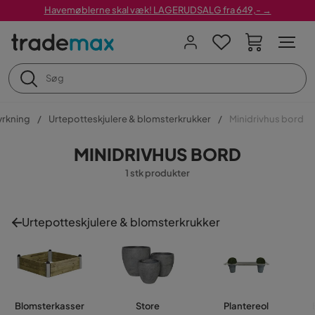
Havemøblerne skal væk! LAGERUDSALG fra 649,- →
yrkning
Urtepotteskjulere & blomsterkrukker
Minidrivhus bord
MINIDRIVHUS BORD
1 stk produkter
Urtepotteskjulere & blomsterkrukker
Blomsterkasser
Store
Plantereol