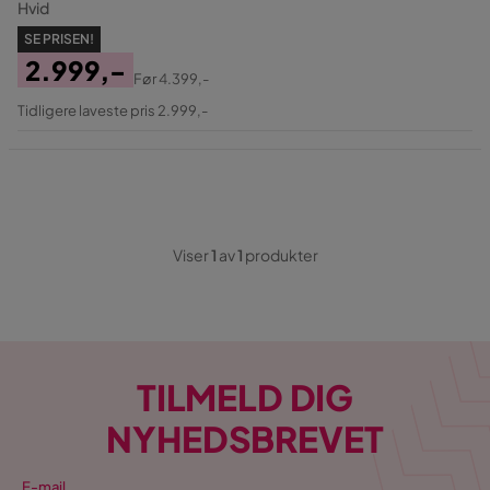
Hvid
SE PRISEN!
2.999,-
Før
4.399,-
Pris
Original
Tidligere laveste pris 2.999,-
Pris
Viser
1
av
1
produkter
TILMELD DIG
NYHEDSBREVET
E-mail