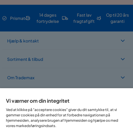
14 dages
Fast lav
Op til 20 års
Prismatch
fortrydelse
fragtafgift
garanti
Hjælp & kontakt
Sortiment & tilbud
Om Trademax
Vi findes i flere forskellige lande
Vi værner om din integritet
Ved at klikke på "acceptere cookies" giver du dit samtykke til, at vi
gemmer cookies på din enhed for at forbedre navigationen på
hjemmesiden, analysere brugen af hjemmesiden og hjælpe os med
vores markedsføringsindsats.