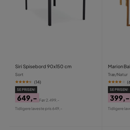
Siri Spisebord 90x150 cm
Marion B
Sort
Træ/Natur
(
14
)
(
SE PRISEN!
SE PRISEN!
649,-
399,-
Før
2.499,-
Pris
Original
Pris
Origin
Tidligere laveste pris 649,-
Tidligere lav
Pris
Pris