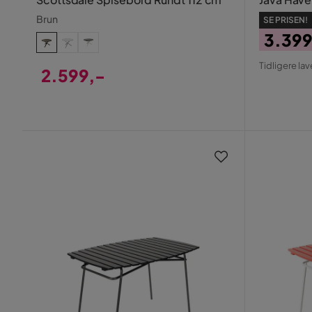
Brun
SE PRISEN!
3.399
Pris
Origin
Tidligere lav
2.599,-
Pris
Pris