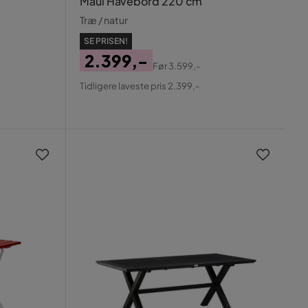
Maui Havebord 220 cm
Træ / natur
SE PRISEN!
2.399,-
Før
3.599,-
Pris
Original
Tidligere laveste pris 2.399,-
Pris