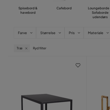
Spisebord &
Cafebord
Loungeborde
havebord
Sofaborde
udendørs
Farve
Størrelse
Pris
Materiale
Træ
Ryd filter