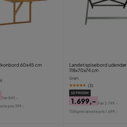
alkonbord 60x45 cm
Landet spisebord udendør
118x70x74 cm
Grøn
6
)
(
3
)
SE PRISEN!
Før
849,-
1.699,-
al
Før
2.799,-
este pris 399,-
Pris
Original
Tidligere laveste pris 1.699,-
Pris