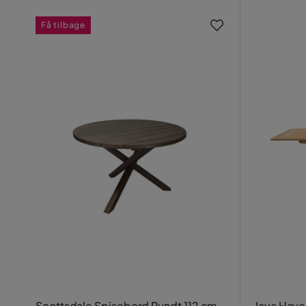
Få tilbage
Scottsdale Spisebord Rundt 112 cm
Java Hav