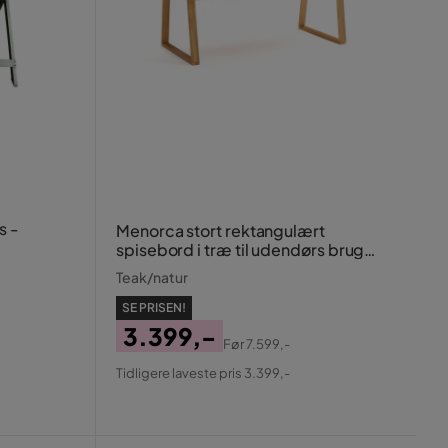
s -
Menorca stort rektangulært
spisebord i træ til udendørs brug
100x180 cm
Teak/natur
SE PRISEN!
3.399,-
Før
7.599,-
Pris
Original
Tidligere laveste pris 3.399,-
Pris