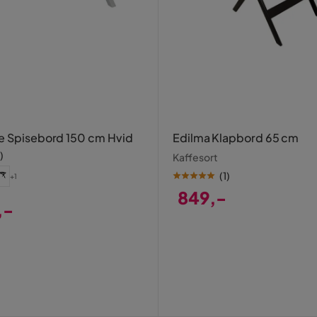
e Spisebord 150 cm Hvid
Edilma Klapbord 65 cm
)
Kaffesort
(
1
)
+1
849,-
,-
Pris