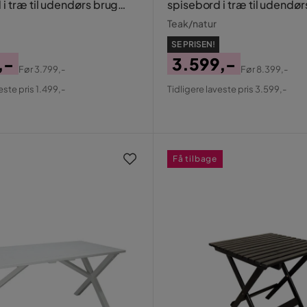
i træ til udendørs brug
spisebord i træ til udendør
m
90x150 cm
Teak/natur
SE PRISEN!
,-
3.599,-
Før
3.799,-
Før
8.399,-
al
Pris
Original
este pris 1.499,-
Tidligere laveste pris 3.599,-
Pris
Få tilbage