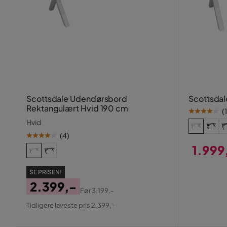
Scottsdale Udendørsbord
Scottsdal
Rektangulært Hvid 190 cm
(
1
Hvid
(
4
)
1.999
Pris
SE PRISEN!
2.399,-
Før
3.199,-
Pris
Original
Tidligere laveste pris 2.399,-
Pris