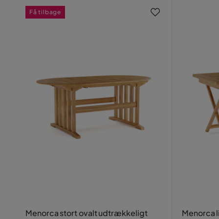
Få tilbage
Menorca stort ovalt udtrækkeligt
Menorca l