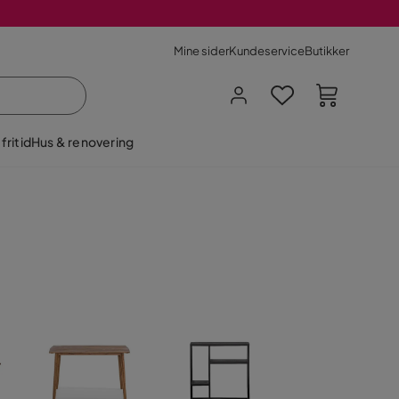
Mine sider
Kundeservice
Butikker
fritid
Hus & renovering