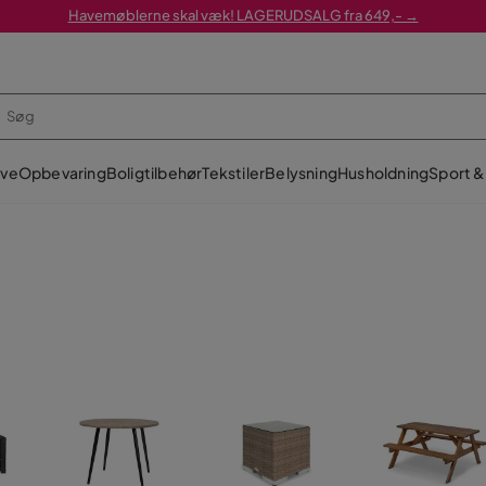
Havemøblerne skal væk! LAGERUDSALG fra 649,- →
ve
Opbevaring
Boligtilbehør
Tekstiler
Belysning
Husholdning
Sport & 