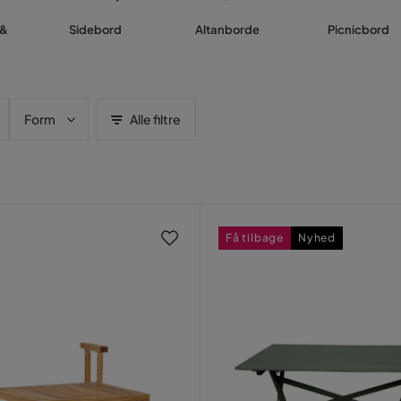
 &
Sidebord
Altanborde
Picnicbord
Form
Alle filtre
Få tilbage
Nyhed