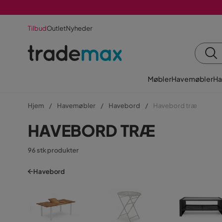
Tilbud
Outlet
Nyheder
Møbler
Havemøbler
Ha
Hjem
Havemøbler
Havebord
Havebord træ
HAVEBORD TRÆ
96 stk produkter
Havebord