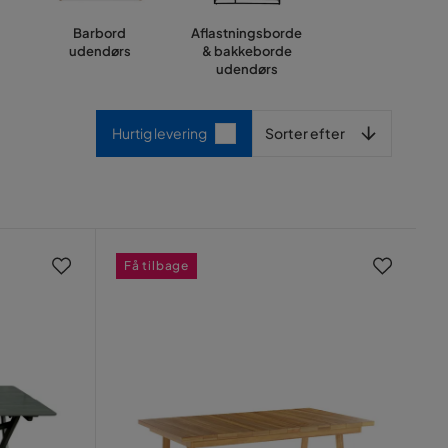
Barbord
Aflastningsborde
udendørs
& bakkeborde
udendørs
Sorter efter
Hurtig levering
Sorter efter
Få tilbage