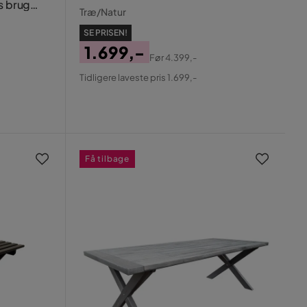
s brug
Træ/Natur
SE PRISEN!
1.699,-
Før
4.399,-
Pris
Original
Tidligere laveste pris 1.699,-
Pris
Få tilbage