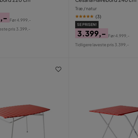
Træ / natur
,-
(
3
)
Før
4.999,-
al
SE PRISEN!
este pris 3.399,-
3.399,-
Før
4.999,-
Pris
Original
Tidligere laveste pris 3.399,-
Pris