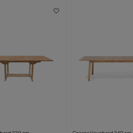
ebord 220 cm
Cesana Havebord 240 cm