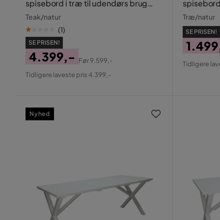
spisebord i træ til udendørs brug
spisebord 
100x180 cm
80x120 c
Teak/natur
Træ/natur
(
1
)
SE PRISEN!
1.499
SE PRISEN!
4.399,-
Pris
Origin
Før
9.599,-
Tidligere lav
Pris
Original
Pris
Tidligere laveste pris 4.399,-
Pris
Nyhed