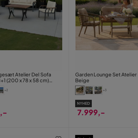
esæt Atelier Del Sofa
Garden Lounge Set Atelier 
+1 (200 x 78 x 58 cm)
Beige
+2
+3
NYHED
,-
7.999,-
Pris