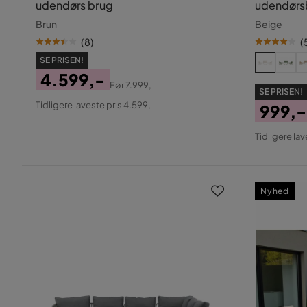
udendørs brug
udendørs
Brun
Beige
(
8
)
(
SE PRISEN!
4.599,-
Før
7.999,-
SE PRISEN!
Pris
Original
Tidligere laveste pris 4.599,-
999,-
Pris
Pris
Origin
Tidligere lav
Pris
Nyhed