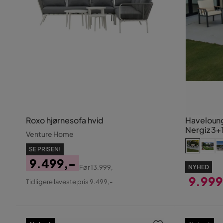
Roxo hjørnesofa hvid
Haveloung
Nergiz 3+1
Venture Home
Beige
SE PRISEN!
9.499,-
Før
13.999,-
NYHED
Pris
Original
9.999
Tidligere laveste pris 9.499,-
Pris
Pris