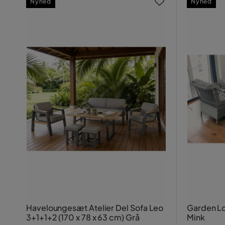
Nyhed
Nyhed
Haveloungesæt Atelier Del Sofa Leo
Garden Lo
3+1+1+2 (170 x 78 x 63 cm) Grå
Mink