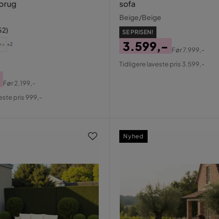
brug
sofa
Beige/Beige
52
)
SE PRISEN!
3.599,-
+2
Før
7.999,-
Pris
Original
Tidligere laveste pris 3.599,-
Pris
Før
2.199,-
al
este pris 999,-
Nyhed