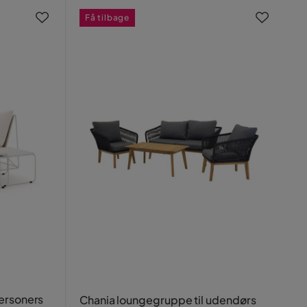
Få tilbage
ersoners
Chania loungegruppe til udendørs