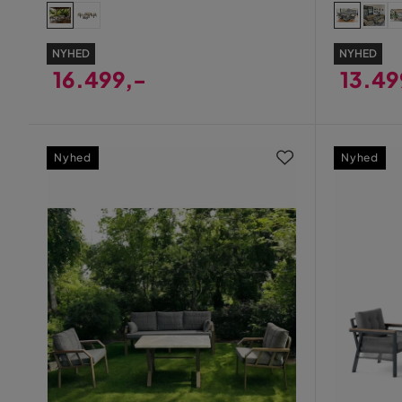
NYHED
NYHED
16.499,-
13.49
Pris
Pris
Nyhed
Nyhed