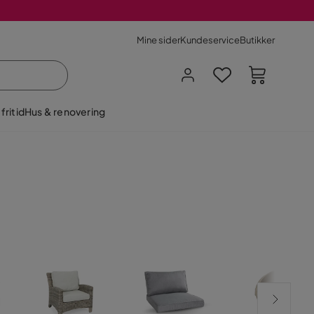
Mine sider
Kundeservice
Butikker
fritid
Hus & renovering