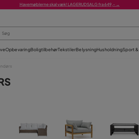
Havemøblerne skal væk! LAGERUDSALG fra 649,- →
ve
Opbevaring
Boligtilbehør
Tekstiler
Belysning
Husholdning
Sport & 
endørs
RS