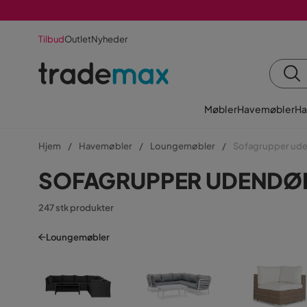
Tilbud
Outlet
Nyheder
Møbler
Havemøbler
Ha
Hjem
Havemøbler
Loungemøbler
Sofagrupper ud
SOFAGRUPPER UDENDØ
247 stk produkter
Loungemøbler