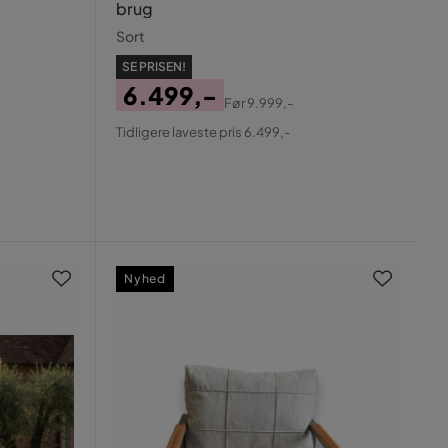
brug
Sort
SE PRISEN!
6.499,-
Før
9.999,-
Pris
Original
Tidligere laveste pris 6.499,-
Pris
Nyhed