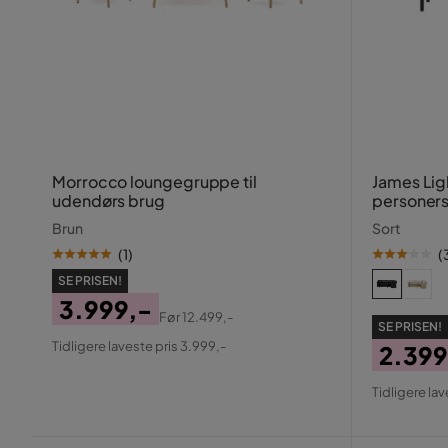
Morrocco loungegruppe til
James Lig
udendørs brug
personer
Brun
Sort
(
1
)
(
SE PRISEN!
3.999,-
Før
12.499,-
SE PRISEN!
Pris
Original
Tidligere laveste pris 3.999,-
2.399
Pris
Pris
Origin
Tidligere lav
Pris