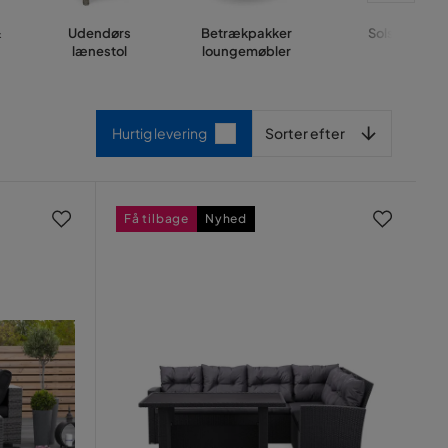
&
Udendørs
Betrækpakker
Solseng
lænestol
loungemøbler
Sorter efter
Hurtig levering
Sorter efter
Få tilbage
Nyhed