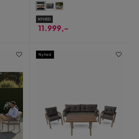
hvid
NYHED
11.999,-
Pris
Nyhed