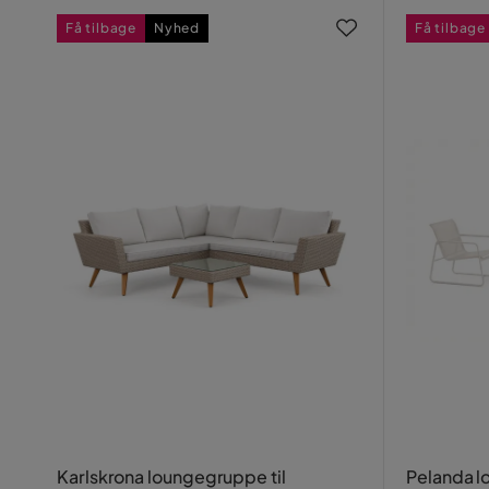
Få tilbage
Nyhed
Få tilbage
Karlskrona loungegruppe til
Pelanda l