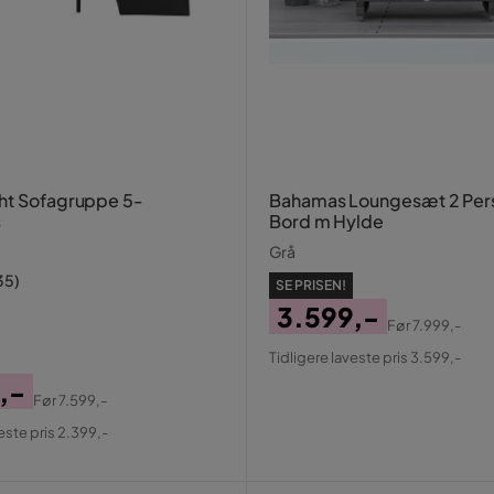
ht Sofagruppe 5-
Bahamas Loungesæt 2 Per
s
Bord m Hylde
Grå
35
)
SE PRISEN!
3.599,-
Før
7.999,-
Pris
Original
Tidligere laveste pris 3.599,-
Pris
,-
Før
7.599,-
al
este pris 2.399,-