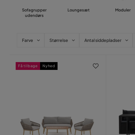
Sofagrupper
Loungesæt
Moduler
udendørs
Farve
Størrelse
Antal siddepladser
Få tilbage
Nyhed