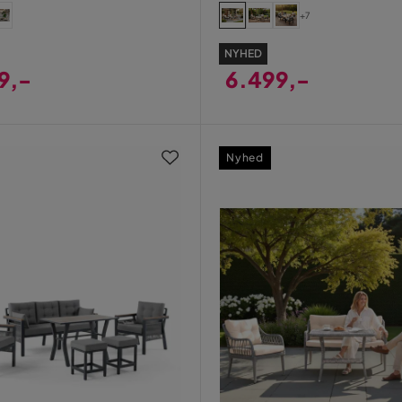
+7
NYHED
9,-
6.499,-
Pris
Nyhed