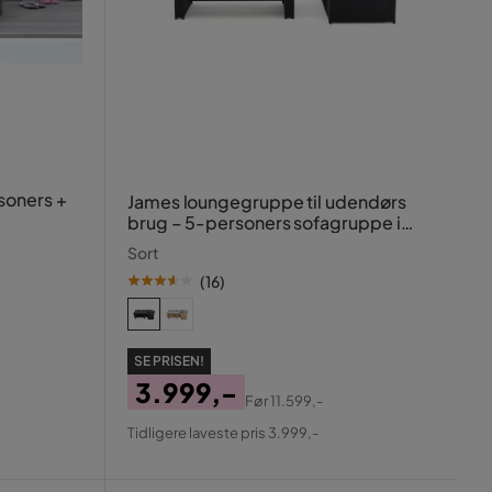
soners +
James loungegruppe til udendørs
brug – 5-personers sofagruppe i
polyrattan
Sort
(
16
)
SE PRISEN!
3.999,-
Før
11.599,-
Pris
Original
Tidligere laveste pris 3.999,-
Pris