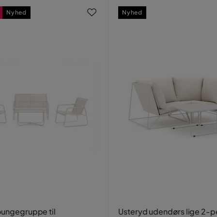
Nyhed
Nyhed
oungegruppe til
Usteryd udendørs lige 2-p