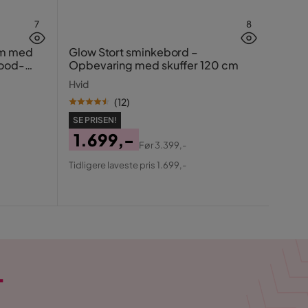
7
8
Grön
cm med
Glow Stort sminkebord –
wood-
Opbevaring med skuffer 120 cm
Mocc
Hvid
(
12
)
SE PR
SE PRISEN!
99
1.699,-
Pris
Ori
Før
3.399,-
Tidlig
Pris
Original
Pris
Tidligere laveste pris 1.699,-
Pris
T