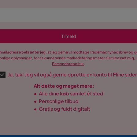
mory
Tilmeld
-mailadresse bekræfter jeg, at jeg gerne vil modtage Trademax nyhedsbrev og
seng 160x200 cm
nlige oplysninger, for at kunne sende markedsføringsmateriale tilpasset mig, i
Persondatapolitik
.
Ja, tak! Jeg vil også gerne oprette en konto til Mine sider
Alt dette og meget mere:
•
Alle dine køb samlet ét sted
•
Personlige tilbud
•
Gratis og fuldt digitalt