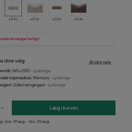
Pris
Pris
Pris
Pris
+
0 kr.
+
0 kr.
+
0 kr.
+
0 kr.
roduktet sælger hurtigt!
as dine valg
Ændre valg
emål
:
160x200
- Lysbeige
riale topmadras
:
Memory
- Lysbeige
egavl
:
Uden sengegavl
- Lysbeige
Læg i kurven
: ons. 19 aug. - tirs. 25 aug.