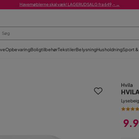
Havemøblerne skal væk! LAGERUDSALG fra 649,- →
ve
Opbevaring
Boligtilbehør
Tekstiler
Belysning
Husholdning
Sport & 
Hvila
HVILA
Lysebeig
9.9
Pris