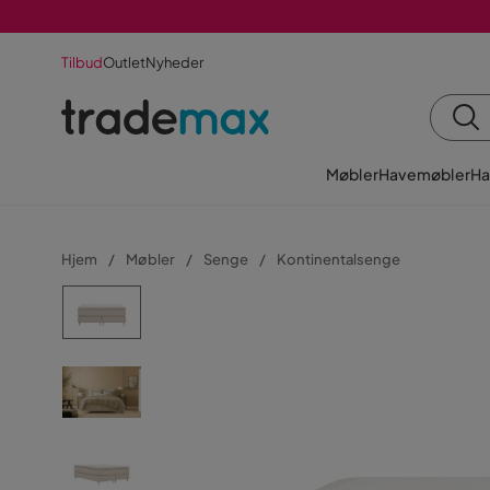
Tilbud
Outlet
Nyheder
Møbler
Havemøbler
Ha
Hjem
Møbler
Senge
Kontinentalsenge