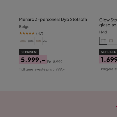
Hårdhedsgrad/Fasthedsgrad
Ekstra fast
Menard 3-personers Dyb Stofsofa
Glow St
Farve ben
Sølv
glasplad
Beige
skuffer 
Hvid
(
47
)
Hilton Premium Madras 160
+16
Størrelse
SE PRISEN
SE PRISEN!
1.69
5.999,-
Højde
8 cm
Før
8.999,-
Pris
Origin
Pris
Original
Tidligere l
Tidligere laveste pris 5.999,-
Bredde
160 cm
Pris
Pris
Længde
200 cm
Andet
Farvenavn
Lys beige