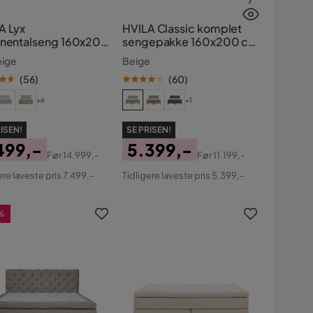
7
A Lyx
HVILA Classic komplet
inentalseng 160x200
sengepakke 160x200 cm
kontinentalseng med
eige
Beige
diamant-sengegavl
(
56
)
(
60
)
+6
+1
ISEN!
SE PRISEN!
499,-
5.399,-
Før
14.999,-
Før
11.199,-
s
ginal
Pris
Original
ere laveste pris 7.499,-
Tidligere laveste pris 5.399,-
s
Pris
%