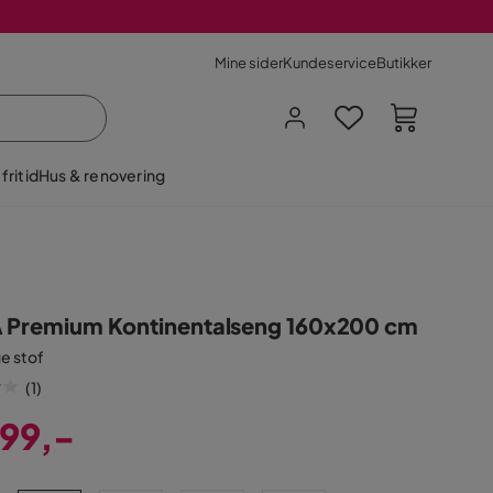
Mine sider
Kundeservice
Butikker
fritid
Hus & renovering
 Premium Kontinentalseng 160x200 cm
e stof
(
1
)
99,-