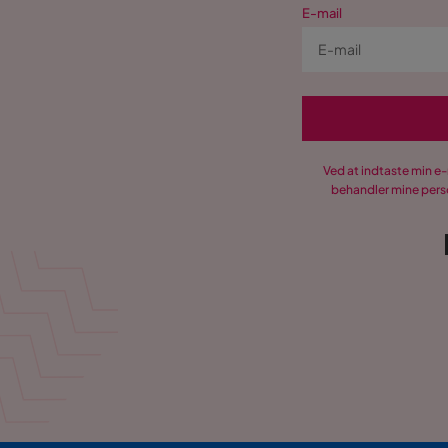
Vægt
17 kg
E-mail
Farve
Beige
Serie
HVILA Me
Ved at indtaste min e
HVILA Premium Kontinental
behandler mine perso
Størrelse
Sengebredde/ Sengemål
160 cm
Højde
68 cm
Springbund
23 cm
Sengemål
160x200