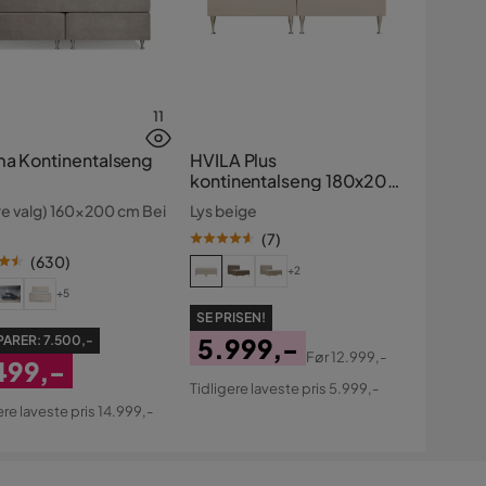
11
ma Kontinentalseng
HVILA Plus
kontinentalseng 180x200
cm
re valg) 160x200 cm Bei
Lys beige
(
7
)
(
630
)
+2
+5
SE PRISEN!
PARER:
7.500,-
5.999,-
Før
12.999,-
499,-
Pris
Original
Tidligere laveste pris 5.999,-
dsat
Pris
ere laveste pris 14.999,-
s