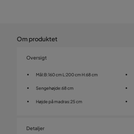
Om produktet
Oversigt
Mål
:
B:160 cm L:200 cm H:68 cm
Sengehøjde
:
68 cm
Højde på madras
:
25 cm
Detaljer