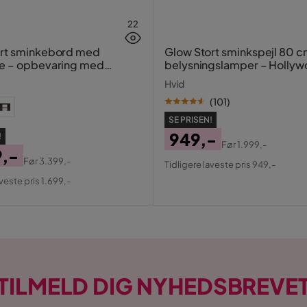
22
ort sminkebord med
Glow Stort sminkspejl 80 
e – opbevaring med
belysningslamper – Holly
og rum 120 cm
spejl med USB-opladning
Hvid
 cm Memory
(
101
)
SE PRISEN!
949,-
!
Før
1.999,-
9,-
Pris
Original
Før
3.399,-
Tidligere laveste pris 949,-
al
Pris
aveste pris 1.699,-
TILMELD DIG NYHEDSBREVE