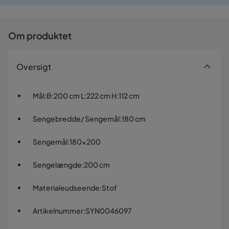
Prismatch
Om produktet
Oversigt
Mål
:
B:200 cm L:222 cm H:112 cm
Sengebredde/ Sengemål
:
180 cm
Sengemål
:
180x200
Sengelængde
:
200 cm
Materialeudseende
:
Stof
Artikelnummer
:
SYN0046097