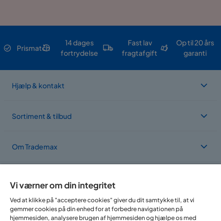
14 dages
Fast lav
Op til 20 års
Prismatch
fortrydelse
fragtafgift
garanti
Hjælp & kontakt
Sortiment & tilbud
Om Trademax
Vi findes i flere forskellige lande
Vi værner om din integritet
Ved at klikke på "acceptere cookies" giver du dit samtykke til, at vi
gemmer cookies på din enhed for at forbedre navigationen på
hjemmesiden, analysere brugen af hjemmesiden og hjælpe os med