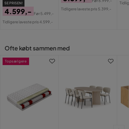
Pri
Or
Før
6.999,-
Tidli
SE PRISEN!
Farve
Beige
Pris
Original
Pri
Tidligere laveste pris 5.399,-
4.599,-
Pris
Før
5.499,-
Madras
Medfølger ikke
Pris
Original
Tidligere laveste pris 4.599,-
Pris
Serie
Gioia
Ofte købt sammen med
Topsælgere