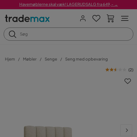
Havemøblerne skal væk! LAGERUDSALG fra 649,- →
Hjem
Møbler
Senge
Seng med opbevaring
(
2
)