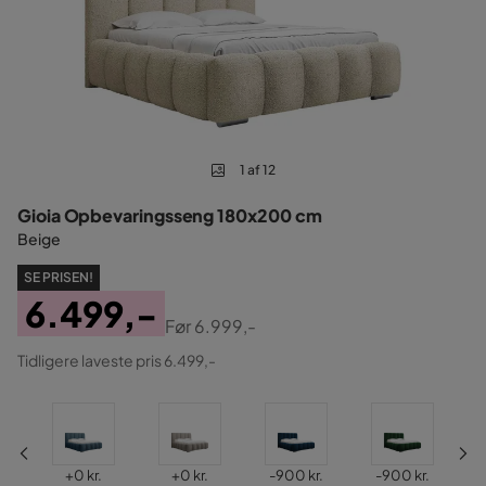
1 af 12
Gioia Opbevaringsseng 180x200 cm
Beige
SE PRISEN!
6.499,-
Før
6.999,-
Pris
Original
Tidligere laveste pris 6.499,-
Pris
Pris
Pris
Pris
Pris
+
0 kr.
+
0 kr.
-900 kr.
-900 kr.