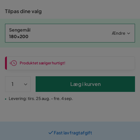
Tilpas dine valg
Sengemål
Ændre
180x200
Produktet sælger hurtigt!
Læg i kurven
Levering: tirs. 25 aug. - fre. 4 sep.
Fast lav fragtafgift