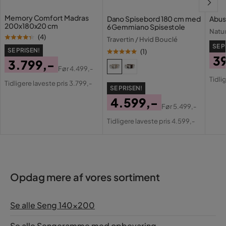
Memory Comfort Madras
Dano Spisebord 180 cm med
Abus
200x180x20 cm
6 Gemmiano Spisestole
Natu
(
4
)
Travertin / Hvid Bouclé
SE P
SE PRISEN!
(
1
)
3
3.799,-
Før
4.499,-
Pri
Or
Pris
Original
Tidli
Tidligere laveste pris 3.799,-
Pri
SE PRISEN!
Pris
4.599,-
Før
5.499,-
Pris
Original
Tidligere laveste pris 4.599,-
Pris
Opdag mere af vores sortiment
Se alle Seng 140x200
Se alle Sengeramme med opbevaring