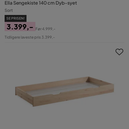
Ella Sengekiste 140 cm Dyb-syet
Sort
SE PRISEN!
3.399,-
Før
4.999,-
Pris
Original
Tidligere laveste pris 3.399,-
Pris