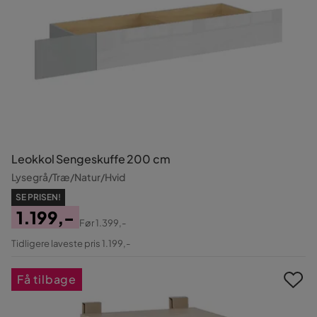
Leokkol Sengeskuffe 200 cm
Lysegrå/Træ/Natur/Hvid
SE PRISEN!
1.199,-
Før
1.399,-
Pris
Original
Tidligere laveste pris 1.199,-
Pris
Få tilbage