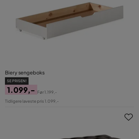
Biery sengeboks
SE PRISEN!
1.099,-
Før
1.199,-
Pris
Original
Tidligere laveste pris 1.099,-
Pris