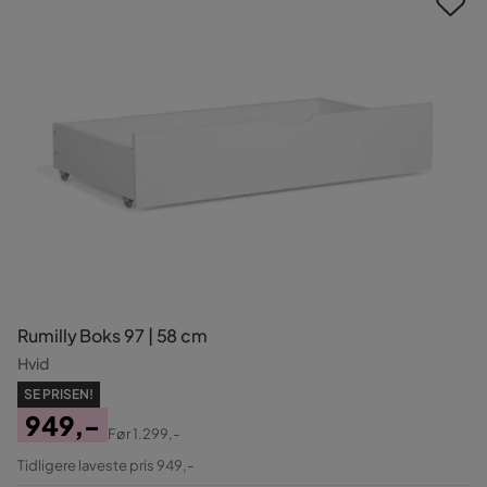
Rumilly Boks 97 | 58 cm
Hvid
SE PRISEN!
949,-
Før
1.299,-
Pris
Original
Tidligere laveste pris 949,-
Pris