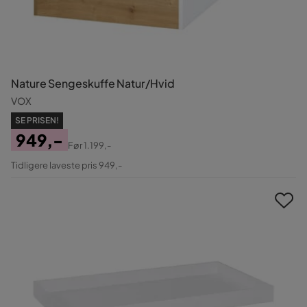
Nature Sengeskuffe Natur/Hvid
VOX
SE PRISEN!
949,-
Før
1.199,-
Pris
Original
Tidligere laveste pris 949,-
Pris