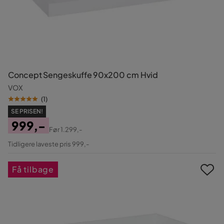
Concept Sengeskuffe 90x200 cm Hvid
VOX
(
1
)
SE PRISEN!
999,-
Før
1.299,-
Pris
Original
Tidligere laveste pris 999,-
Pris
Få tilbage