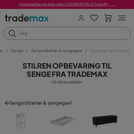
Havemøblerne skal væk! LAGERUDSALG fra 649,- →
er
Senge
Sengetilbehør & sengegavl
Opbevaring til senge
STILREN OPBEVARING TIL
SENGE FRA TRADEMAX
62 stk produkter
Sengetilbehør & sengegavl