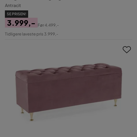
Antracit
SE PRISEN!
3.999,-
Før
4.499,-
Pris
Original
Tidligere laveste pris 3.999,-
Pris