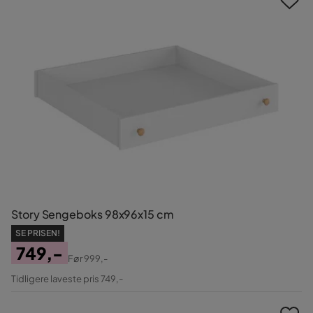
Story Sengeboks 98x96x15 cm
SE PRISEN!
749,-
Før
999,-
Pris
Original
Tidligere laveste pris 749,-
Pris