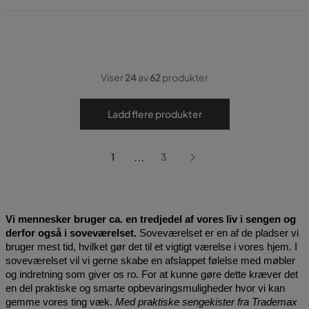
Viser
24
av
62
produkter
Ladd flere produkter
...
1
3
Vi mennesker bruger ca. en tredjedel af vores liv i sengen og 
derfor også i soveværelset.
 Soveværelset er en af de pladser vi 
bruger mest tid, hvilket gør det til et vigtigt værelse i vores hjem. I 
soveværelset vil vi gerne skabe en afslappet følelse med møbler 
og indretning som giver os ro. For at kunne gøre dette kræver det 
en del praktiske og smarte opbevaringsmuligheder hvor vi kan 
gemme vores ting væk. 
Med praktiske sengekister fra Trademax 