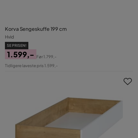
Korva Sengeskuffe 199 cm
Hvid
SE PRISEN!
1.599,-
Før
1.799,-
Pris
Original
Tidligere laveste pris 1.599,-
Pris