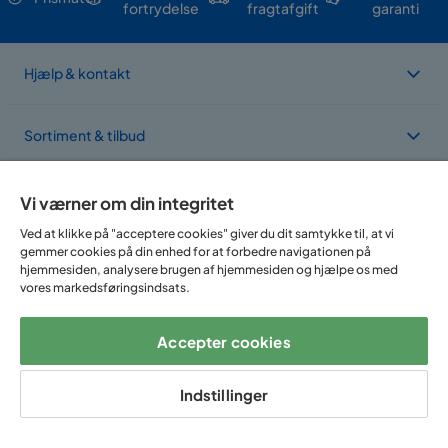
fortrydelse
fragtafgift
garanti
Hjælp & kontakt
Sortiment & tilbud
Om Trademax
Vi værner om din integritet
Ved at klikke på "acceptere cookies" giver du dit samtykke til, at vi
gemmer cookies på din enhed for at forbedre navigationen på
Vi findes i flere forskellige lande
hjemmesiden, analysere brugen af hjemmesiden og hjælpe os med
vores markedsføringsindsats.
Accepter cookies
Indstillinger
Følg os på: