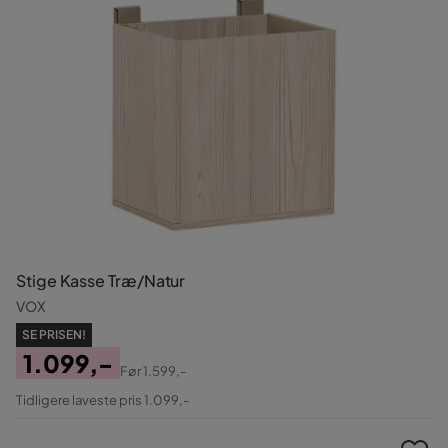
Stige Kasse Træ/Natur
VOX
SE PRISEN!
1.099,-
Før
1.599,-
Pris
Original
Tidligere laveste pris 1.099,-
Pris