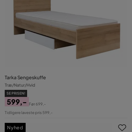
Tarka Sengeskuffe
Træ/Natur/Hvid
SE PRISEN!
599,-
Før
699,-
Pris
Original
Tidligere laveste pris 599,-
Pris
Nyhed