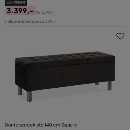
SE PRISEN!
3.399,-
Før
4.999,-
Pris
Original
Tidligere laveste pris 3.399,-
Pris
Donte sengekiste 140 cm Square