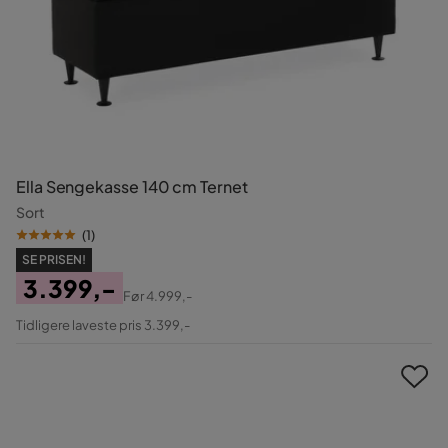
Ella Sengekasse 140 cm Ternet
Sort
(
1
)
SE PRISEN!
3.399,-
Før
4.999,-
Pris
Original
Tidligere laveste pris 3.399,-
Pris