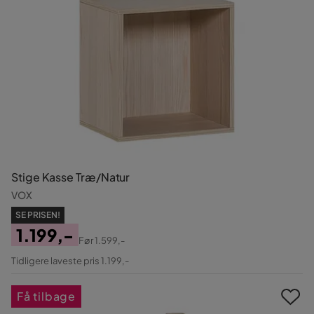
Stige Kasse Træ/Natur
VOX
SE PRISEN!
1.199,-
Før
1.599,-
Pris
Original
Tidligere laveste pris 1.199,-
Pris
Få tilbage