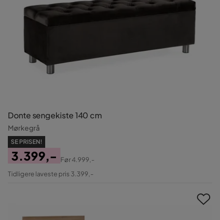
Donte sengekiste 140 cm
Mørkegrå
SE PRISEN!
3.399,-
Før
4.999,-
Pris
Original
Tidligere laveste pris 3.399,-
Pris