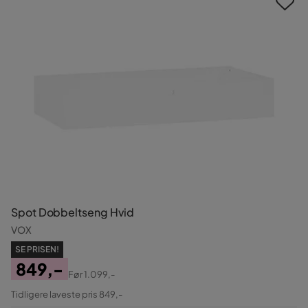
Spot Dobbeltseng Hvid
VOX
SE PRISEN!
849,-
Før
1.099,-
Pris
Original
Tidligere laveste pris 849,-
Pris