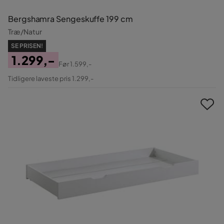
Bergshamra Sengeskuffe 199 cm
Træ/Natur
SE PRISEN!
1.299,-
Før
1.599,-
Pris
Original
Tidligere laveste pris 1.299,-
Pris