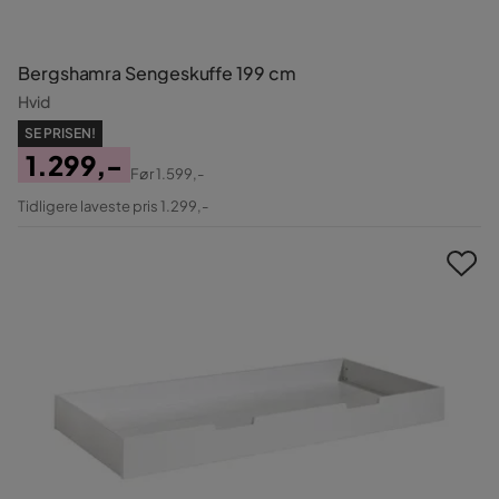
Bergshamra Sengeskuffe 199 cm
Hvid
SE PRISEN!
1.299,-
Før
1.599,-
Pris
Original
Tidligere laveste pris 1.299,-
Pris