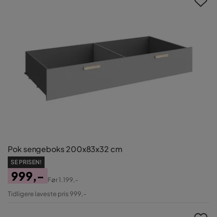
Pok sengeboks 200x83x32 cm
SE PRISEN!
999,-
Før
1.199,-
Pris
Original
Tidligere laveste pris 999,-
Pris