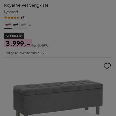
Royal Velvet Sengkiste
Lyserød
(
5
)
+2
SE PRISEN!
3.999,-
Før
5.499,-
Pris
Original
Tidligere laveste pris 3.999,-
Pris