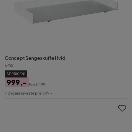
Concept Sengeskuffe Hvid
VOX
SE PRISEN!
999,-
Før
1.299,-
Pris
Original
Tidligere laveste pris 999,-
Pris