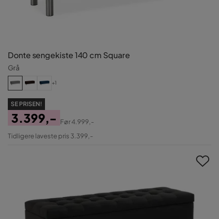
Donte sengekiste 140 cm Square
Grå
+1
SE PRISEN!
3.399,-
Før
4.999,-
Pris
Original
Tidligere laveste pris 3.399,-
Pris