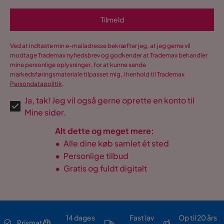
Tilmeld
Ved at indtaste min e-mailadresse bekræfter jeg, at jeg gerne vil
modtage Trademax nyhedsbrev og godkender at Trademax behandler
mine personlige oplysninger, for at kunne sende
markedsføringsmateriale tilpasset mig, i henhold til Trademax
Persondatapolitik
.
Ja, tak! Jeg vil også gerne oprette en konto til
Mine sider.
Alt dette og meget mere:
•
Alle dine køb samlet ét sted
•
Personlige tilbud
•
Gratis og fuldt digitalt
14 dages
Fast lav
Op til 20 års
Prismatch