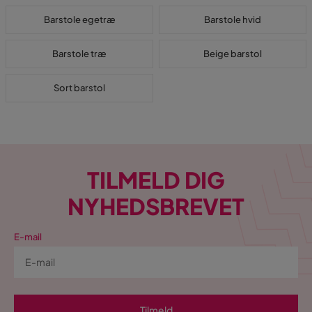
Barstole egetræ
Barstole hvid
Barstole træ
Beige barstol
Sort barstol
TILMELD DIG
NYHEDSBREVET
E-mail
Tilmeld