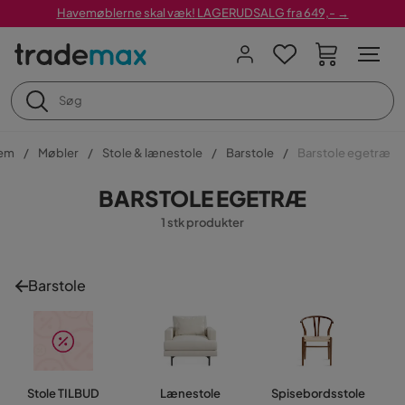
Havemøblerne skal væk! LAGERUDSALG fra 649,- →
em
Møbler
Stole & lænestole
Barstole
Barstole egetræ
BARSTOLE EGETRÆ
1 stk produkter
Barstole
Stole TILBUD
Lænestole
Spisebordsstole