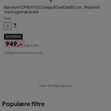
Barstol HOME4YOU Sonja 80x40xh85 cm, Melamin
med egetræsbark
hvid
SE PRISEN!
949,-
Før
1.299,-
Pris
Original
Tidligere laveste pris 949,-
Pris
Viser
1
av
1
produkter
Populære filtre