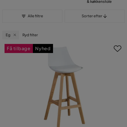
& køkkenstole
Sorter efter
Alle filtre
Sorter efter
Eg
Ryd filter
Få tilbage
Nyhed