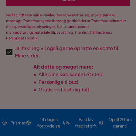
Ved at indtaste min e-mailadresse bekræfter jeg, at jeg gerne vil
modtage Trademax nyhedsbrev og godkender at Trademax behandler
mine personlige oplysninger, for at kunne sende
markedsføringsmateriale tilpasset mig, i henhold til Trademax
Persondatapolitik
.
Ja, tak! Jeg vil også gerne oprette en konto til
Mine sider.
Alt dette og meget mere:
•
Alle dine køb samlet ét sted
•
Personlige tilbud
•
Gratis og fuldt digitalt
14 dages
Fast lav
Op til 20 års
Prismatch
fortrydelse
fragtafgift
garanti