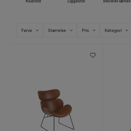
Klubstol
Liggestol
Recliner lænes
Farve
Størrelse
Pris
Kategori