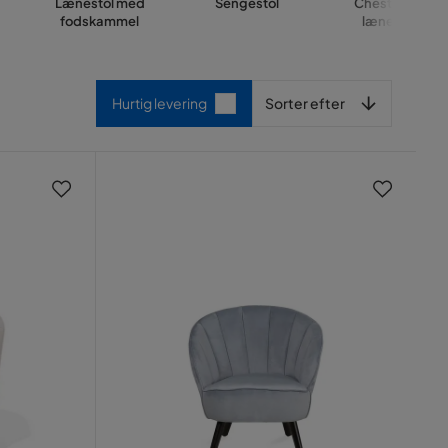
Lænestol med
Sengestol
Chesterfield
fodskammel
lænestole
Sorter efter
Hurtig levering
Sorter efter