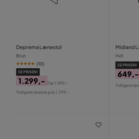
Deprema Lænestol
Midland 
Brun
Hvit
(
10
)
SE PRISEN!
649,-
SE PRISEN!
1.299,-
Pris
Origin
Før
1.999,-
Tidligere lav
Pris
Original
Pris
Tidligere laveste pris 1.299,-
Pris