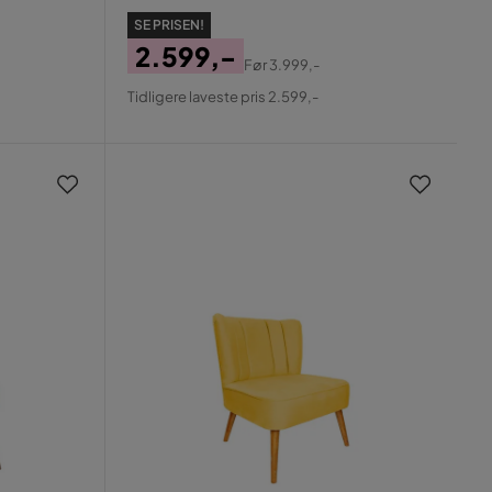
SE PRISEN!
2.599,-
Før
3.999,-
Pris
Original
Tidligere laveste pris 2.599,-
Pris