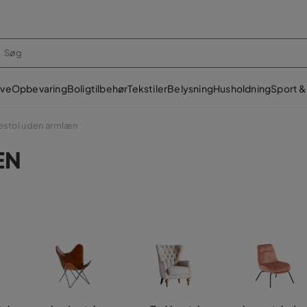
ve
Opbevaring
Boligtilbehør
Tekstiler
Belysning
Husholdning
Sport & 
stol uden armlæn
ÆN