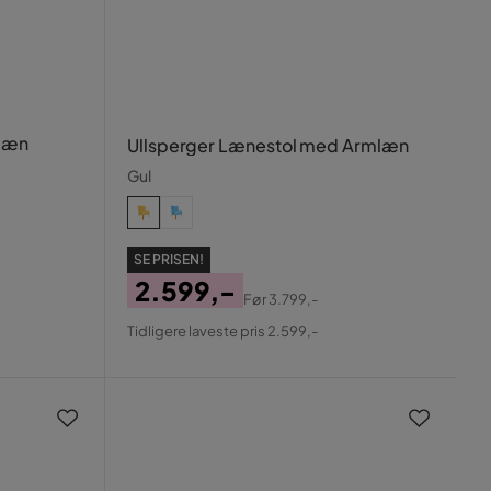
mlæn
Ullsperger Lænestol med Armlæn
Gul
SE PRISEN!
2.599,-
Før
3.799,-
Pris
Original
Tidligere laveste pris 2.599,-
Pris