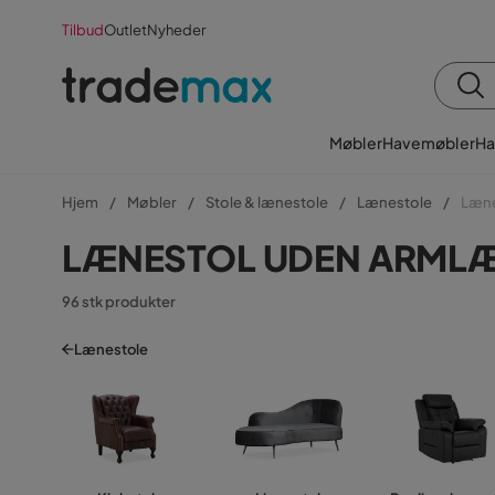
Tilbud
Outlet
Nyheder
Møbler
Havemøbler
Ha
Hjem
Møbler
Stole & lænestole
Lænestole
Læne
LÆNESTOL UDEN ARML
96 stk produkter
Lænestole