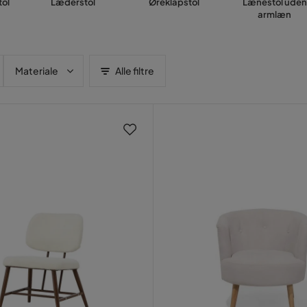
tol
Læderstol
Øreklapstol
Lænestol uden
armlæn
Materiale
Alle filtre