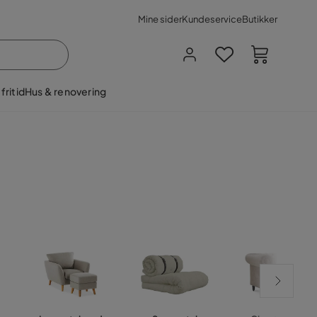
Mine sider
Kundeservice
Butikker
fritid
Hus & renovering