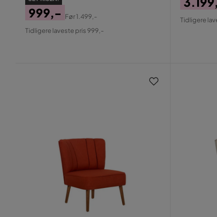
3.199
999,-
Pris
Origin
Før
1.499,-
Tidligere lav
Pris
Original
Pris
Tidligere laveste pris 999,-
Pris