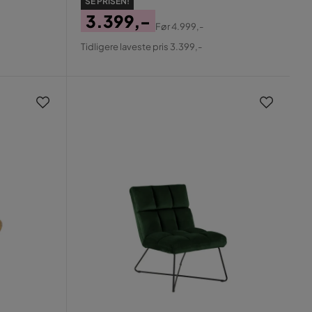
SE PRISEN!
3.399,-
Før
4.999,-
Pris
Original
Tidligere laveste pris 3.399,-
Pris