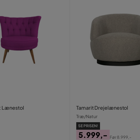
t Lænestol
Tamarit Drejelænestol
Træ/Natur
SE PRISEN!
5.999,-
Før
8.999,-