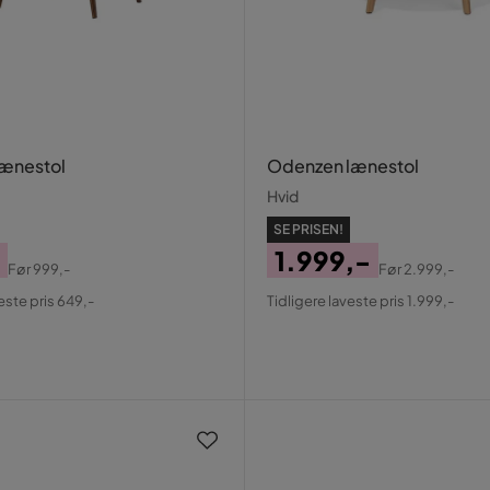
Lænestol
Odenzen lænestol
Hvid
SE PRISEN!
1.999,-
Før
999,-
Før
2.999,-
al
Pris
Original
este pris 649,-
Tidligere laveste pris 1.999,-
Pris