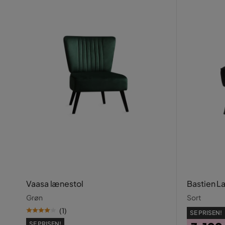
Vaasa lænestol
Bastien L
Grøn
Sort
(
1
)
SE PRISEN!
SE PRISEN!