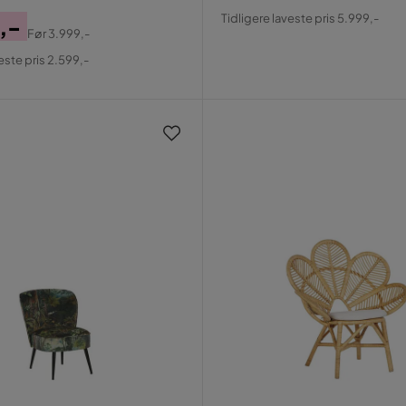
Pris
Original
Tidligere laveste pris 5.999,-
,-
Pris
Før
3.999,-
al
este pris 2.599,-