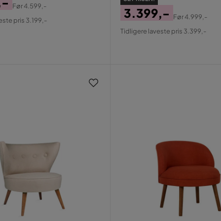
,-
Før
4.599,-
3.399,-
al
Før
4.999,-
este pris 3.199,-
Pris
Original
Tidligere laveste pris 3.399,-
Pris