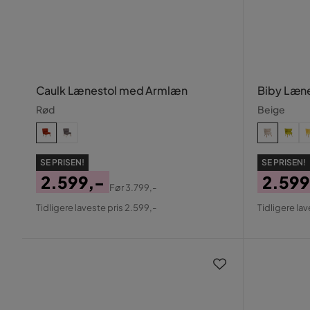
Caulk Lænestol med Armlæn
Biby Læn
Rød
Beige
SE PRISEN!
SE PRISEN!
2.599,-
2.599
Før
3.799,-
Pris
Original
Pris
Origin
Tidligere laveste pris 2.599,-
Tidligere lav
Pris
Pris