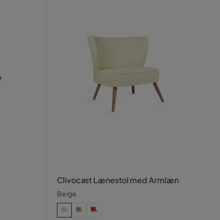
Clivocast Lænestol med Armlæn
Beige