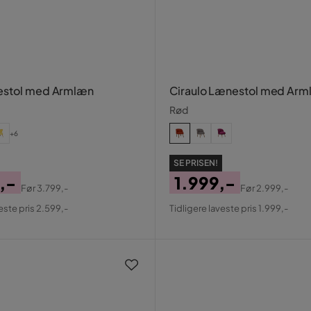
estol med Armlæn
Ciraulo Lænestol med Ar
Rød
+6
SE PRISEN!
,-
1.999,-
Før
3.799,-
Før
2.999,-
al
Pris
Original
este pris 2.599,-
Tidligere laveste pris 1.999,-
Pris