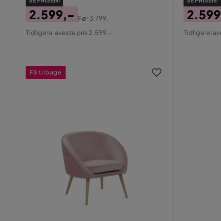
SE PRISEN!
SE PRISEN!
2.599,-
2.599
Før
3.799,-
Pris
Original
Pris
Origin
Tidligere laveste pris 2.599,-
Tidligere lav
Pris
Pris
Få tilbage