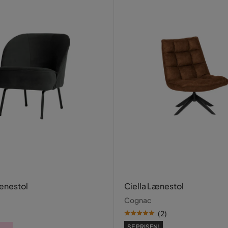
ænestol
Ciella Lænestol
Cognac
(
2
)
SE PRISEN!