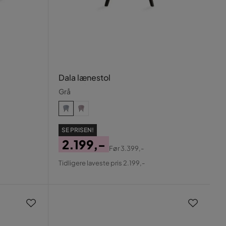
Dala lænestol
Grå
SE PRISEN!
2.199,-
Før
3.399,-
Pris
Original
Tidligere laveste pris 2.199,-
Pris