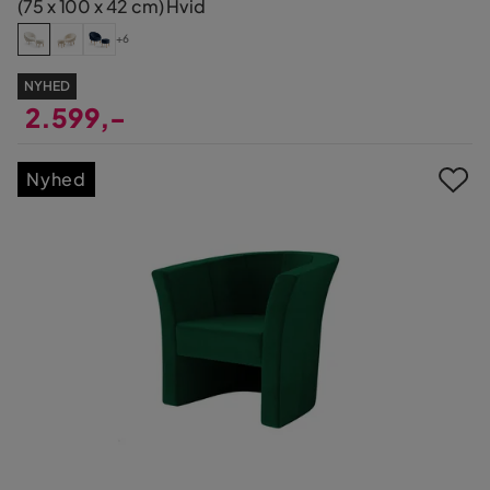
(75 x 100 x 42 cm) Hvid
+6
NYHED
2.599,-
Pris
Nyhed