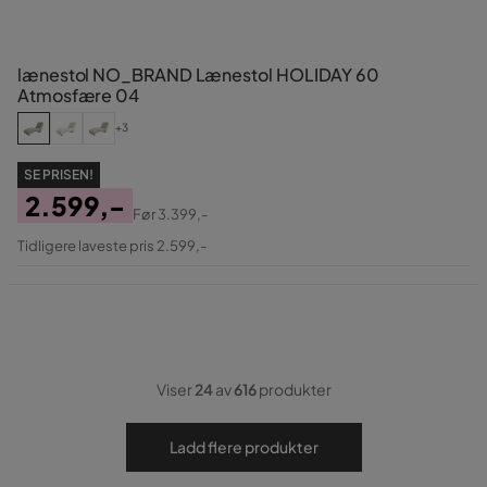
lænestol NO_BRAND Lænestol HOLIDAY 60
Atmosfære 04
+3
SE PRISEN!
2.599,-
Før
3.399,-
Pris
Original
Tidligere laveste pris 2.599,-
Pris
Viser
24
av
616
produkter
Ladd flere produkter