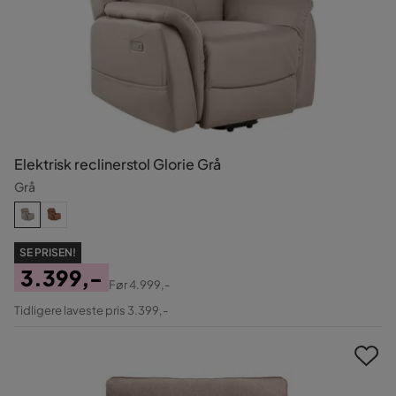
Elektrisk reclinerstol Glorie Grå
Grå
SE PRISEN!
3.399,-
Før
4.999,-
Pris
Original
Tidligere laveste pris 3.399,-
Pris