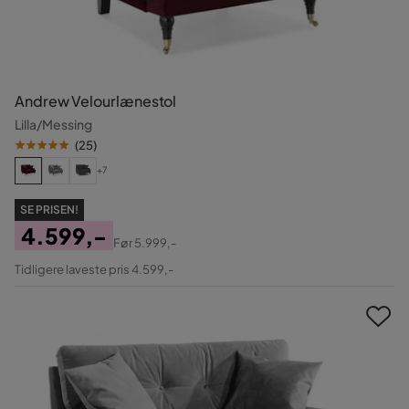
Andrew Velourlænestol
Lilla/Messing
(
25
)
+7
SE PRISEN!
4.599,-
Før
5.999,-
Pris
Original
Tidligere laveste pris 4.599,-
Pris