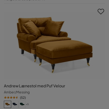
Pris
Andrew Lænestol med Puf Velour
Amber/Messing
(
52
)
+5