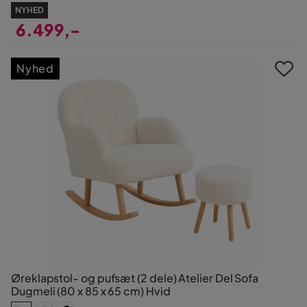
NYHED
6.499,-
Pris
Nyhed
Øreklapstol- og pufsæt (2 dele) Atelier Del Sofa
Dugmeli (80 x 85 x 65 cm) Hvid