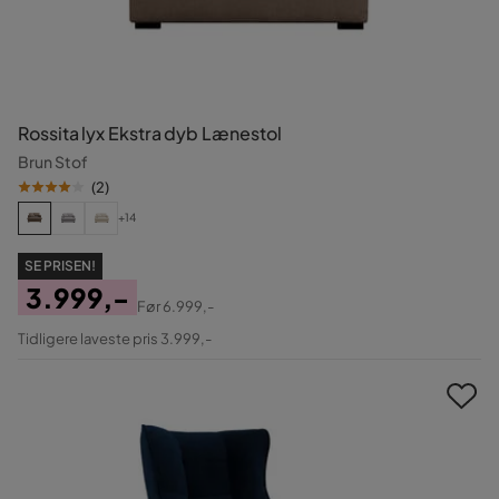
Rossita lyx Ekstra dyb Lænestol
Brun Stof
(
2
)
+14
SE PRISEN!
3.999,-
Før
6.999,-
Pris
Original
Tidligere laveste pris 3.999,-
Pris