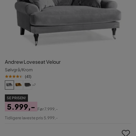
Andrew Loveseat Velour
Sølvgrå/Krom
(
41
)
+7
SE PRISEN!
5.999,-
Før
7.999,-
Pris
Original
Tidligere laveste pris 5.999,-
Pris