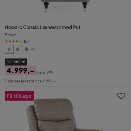
Howard Classic Lænestol med Puf
Beige
(
5
)
+1
SE PRISEN!
4.999,-
Før
6.999,-
Pris
Original
Tidligere laveste pris 4.999,-
Pris
Få tilbage