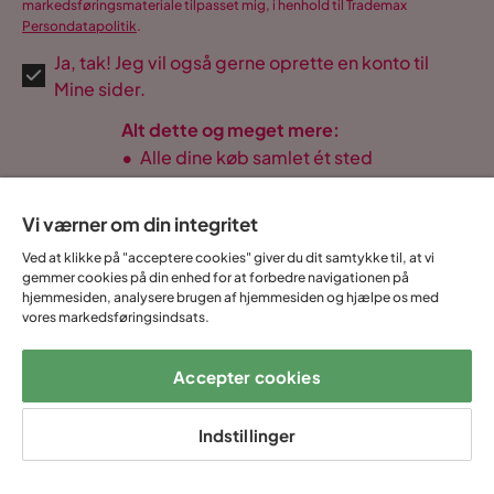
markedsføringsmateriale tilpasset mig, i henhold til Trademax
Persondatapolitik
.
Ja, tak! Jeg vil også gerne oprette en konto til
Mine sider.
Alt dette og meget mere:
•
Alle dine køb samlet ét sted
•
Personlige tilbud
•
Gratis og fuldt digitalt
Vi værner om din integritet
Ved at klikke på "acceptere cookies" giver du dit samtykke til, at vi
gemmer cookies på din enhed for at forbedre navigationen på
hjemmesiden, analysere brugen af hjemmesiden og hjælpe os med
vores markedsføringsindsats.
14 dages
Fast lav
Op til 20 års
Prismatch
fortrydelse
fragtafgift
garanti
Accepter cookies
Hjælp & kontakt
Indstillinger
Sortiment & tilbud