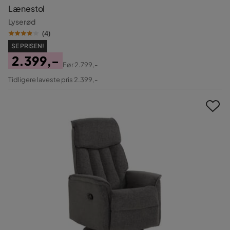
Lænestol
Lyserød
(
4
)
SE PRISEN!
2.399,-
Før
2.799,-
Pris
Original
Tidligere laveste pris 2.399,-
Pris