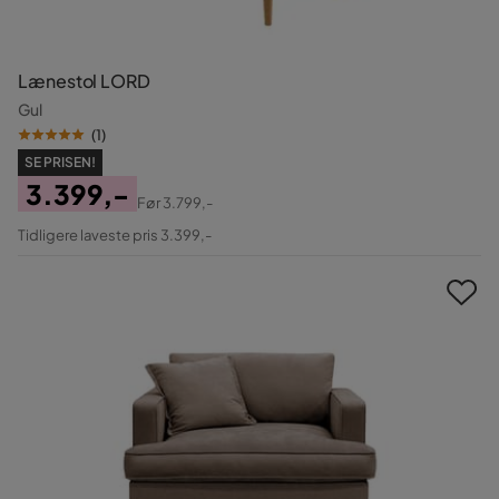
Lænestol LORD
Gul
(
1
)
SE PRISEN!
3.399,-
Før
3.799,-
Pris
Original
Tidligere laveste pris 3.399,-
Pris