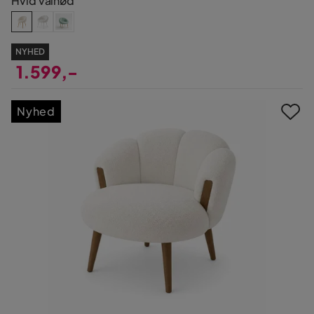
Hvid valnød
NYHED
1.599,-
Pris
Nyhed