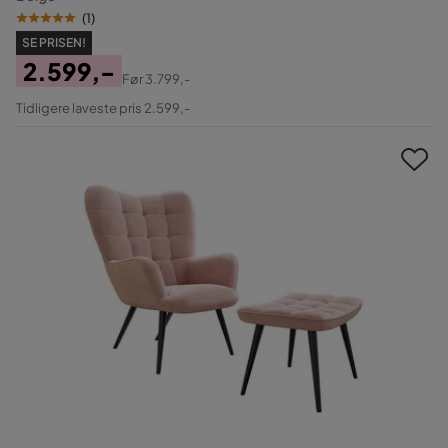
(
1
)
SE PRISEN!
2.599,-
Før
3.799,-
Pris
Original
Tidligere laveste pris 2.599,-
Pris