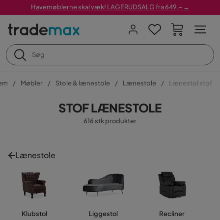
Havemøblerne skal væk! LAGERUDSALG fra 649,- →
em
Møbler
Stole & lænestole
Lænestole
Lænestol stof
STOF LÆNESTOLE
616 stk produkter
Lænestole
Klubstol
Liggestol
Recliner