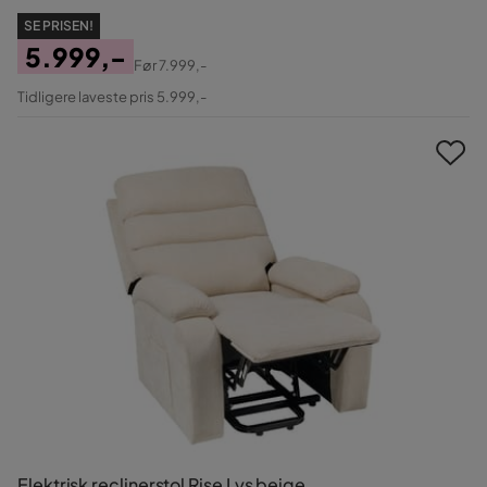
SE PRISEN!
5.999,-
Før
7.999,-
Pris
Original
Tidligere laveste pris 5.999,-
Pris
Elektrisk reclinerstol Rise Lys beige