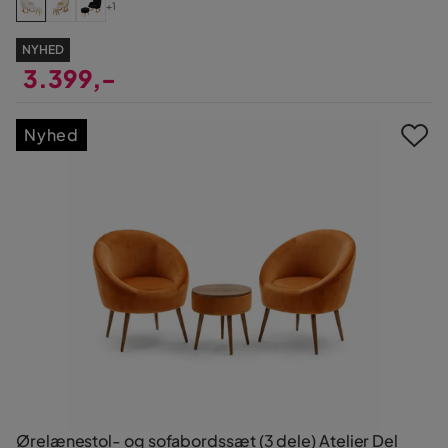
+1
NYHED
3.399,-
Pris
Nyhed
Ørelænestol- og sofabordssæt (3 dele) Atelier Del