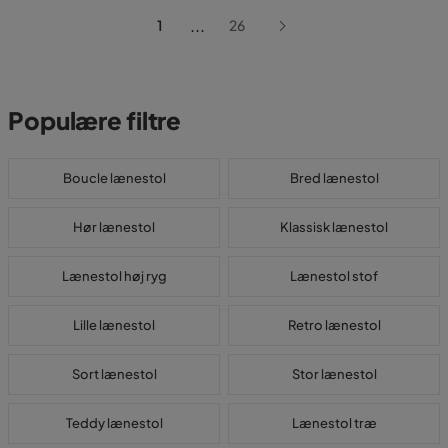
...
1
26
Populære filtre
Boucle lænestol
Bred lænestol
Hør lænestol
Klassisk lænestol
Lænestol høj ryg
Lænestol stof
Lille lænestol
Retro lænestol
Sort lænestol
Stor lænestol
Teddy lænestol
Lænestol træ