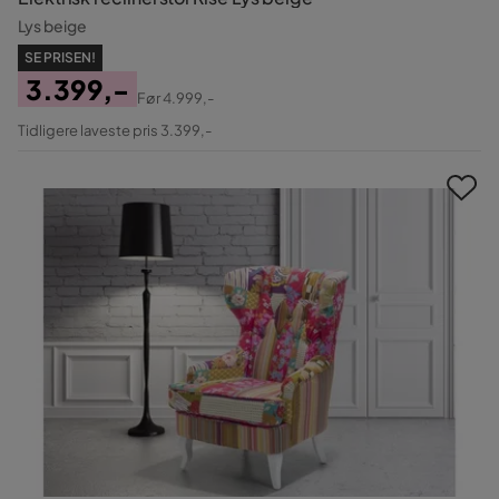
Lys beige
SE PRISEN!
3.399,-
Før
4.999,-
Pris
Original
Tidligere laveste pris 3.399,-
Pris