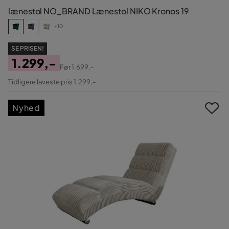
lænestol NO_BRAND Lænestol NIKO Kronos 19
+10
SE PRISEN!
1.299,-
Før
1.699,-
Pris
Original
Tidligere laveste pris 1.299,-
Pris
Nyhed