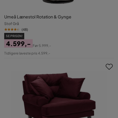
Umeå Lænestol Rotation & Gynge
Stof Grå
(
48
)
SE PRISEN!
4.599,-
Før
5.999,-
Pris
Original
Tidligere laveste pris 4.599,-
Pris