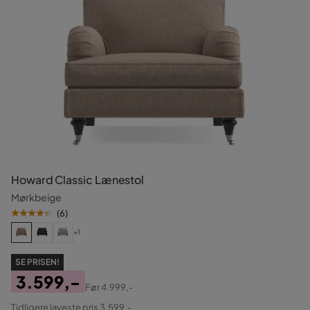
Howard Classic Lænestol
Mørkbeige
(
6
)
+1
SE PRISEN!
3.599,-
Før
4.999,-
Pris
Original
Tidligere laveste pris 3.599,-