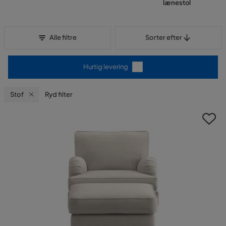
lænestol
Sorter efter
Alle filtre
Sorter efter
Hurtig levering
Stof
Ryd filter