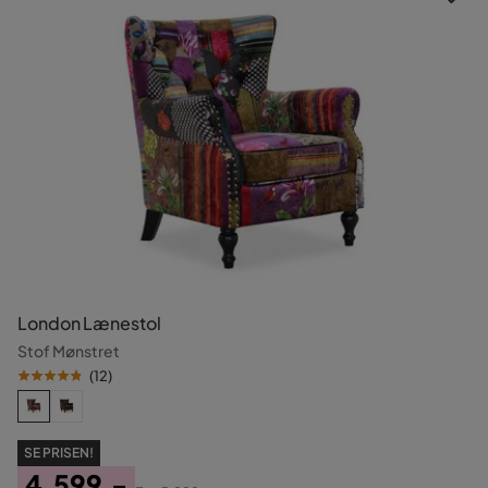
London Lænestol
Stof Mønstret
(
12
)
SE PRISEN!
4.599,-