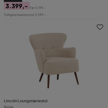
3.399,-
Før
4.199,-
Pris
Original
Tidligere laveste pris 3.399,-
Pris
Lincoln Loungelænestol
Beige