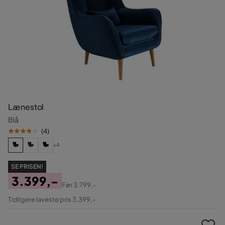
Lænestol
Blå
(
4
)
+4
SE PRISEN!
3.399,-
Før
3.799,-
Pris
Original
Tidligere laveste pris 3.399,-
Pris