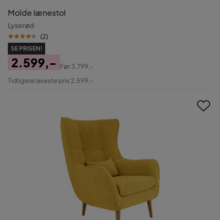
Molde lænestol
Lyserød
(
2
)
SE PRISEN!
2.599,-
Før
3.799,-
Pris
Original
Tidligere laveste pris 2.599,-
Pris