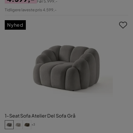
Før
5.999,-
Pris
Original
Tidligere laveste pris 4.599,-
Pris
Nyhed
1-Seat Sofa Atelier Del Sofa Grå
+3