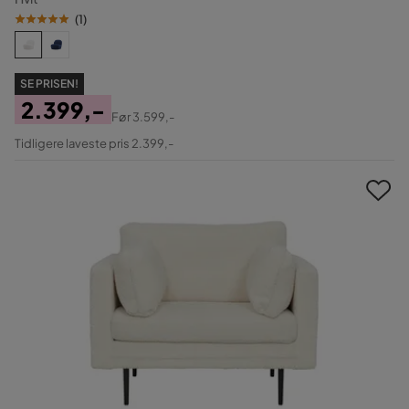
(
1
)
SE PRISEN!
2.399,-
Før
3.599,-
Pris
Original
Tidligere laveste pris 2.399,-
Pris