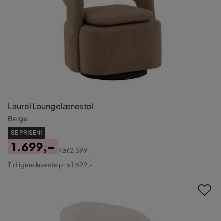
Laurel Loungelænestol
Beige
SE PRISEN!
1.699,-
Før
2.599,-
Pris
Original
Tidligere laveste pris 1.699,-
Pris