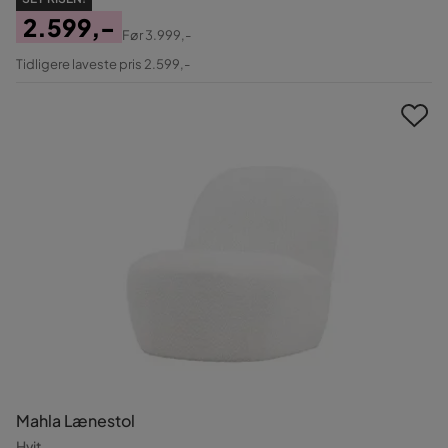
2.599,-
Før
3.999,-
Pris
Original
Tidligere laveste pris 2.599,-
Pris
Mahla Lænestol
Hvit