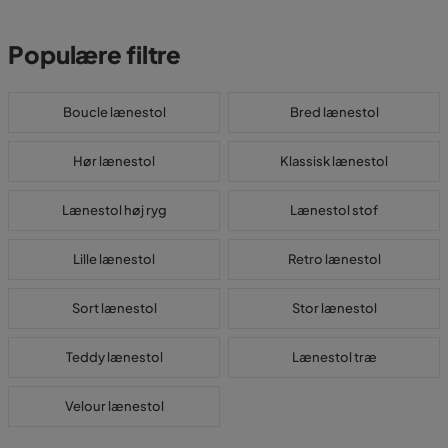
Populære filtre
Boucle lænestol
Bred lænestol
Hør lænestol
Klassisk lænestol
Lænestol høj ryg
Lænestol stof
Lille lænestol
Retro lænestol
Sort lænestol
Stor lænestol
Teddy lænestol
Lænestol træ
Velour lænestol