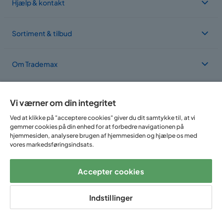
Hjælp & kontakt
Sortiment & tilbud
Om Trademax
Vi findes i flere forskellige lande
Vi værner om din integritet
Ved at klikke på "acceptere cookies" giver du dit samtykke til, at vi
gemmer cookies på din enhed for at forbedre navigationen på
hjemmesiden, analysere brugen af hjemmesiden og hjælpe os med
vores markedsføringsindsats.
Accepter cookies
Følg os på:
Indstillinger
Copyright © 2025 Home Furnishing Nordic AB