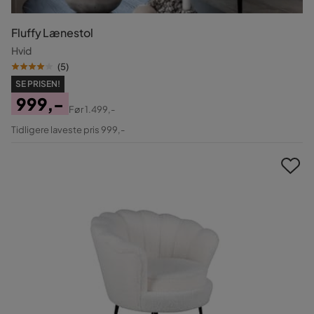
Fluffy Lænestol
Hvid
(
5
)
SE PRISEN!
999,-
Før
1.499,-
Pris
Original
Tidligere laveste pris 999,-
Pris