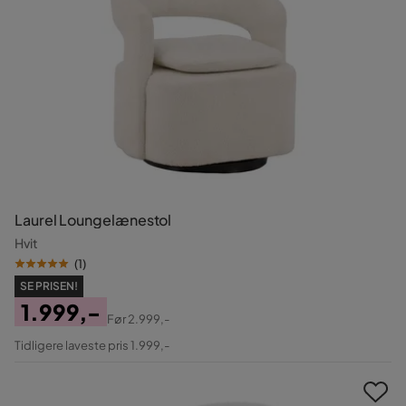
Laurel Loungelænestol
Hvit
(
1
)
SE PRISEN!
1.999,-
Før
2.999,-
Pris
Original
Tidligere laveste pris 1.999,-
Pris