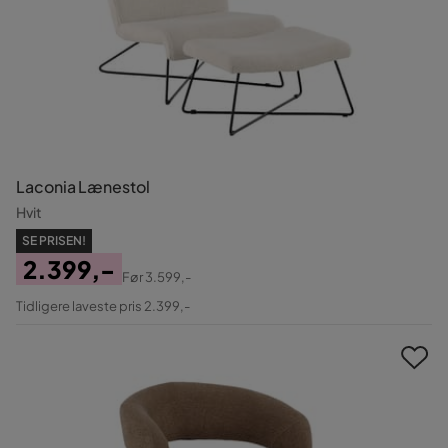
Laconia Lænestol
Hvit
SE PRISEN!
2.399,-
Før
3.599,-
Pris
Original
Tidligere laveste pris 2.399,-
Pris