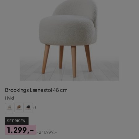
Brookings Lænestol 48 cm
Hvid
+1
SE PRISEN!
1.299,-
Før
1.999,-
Pris
Original