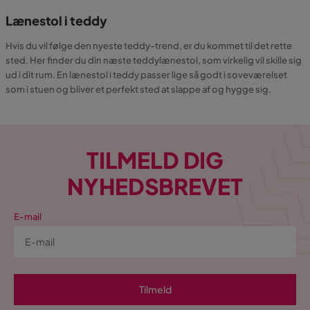
Lænestol i teddy
Hvis du vil følge den nyeste teddy-trend, er du kommet til det rette
sted. Her finder du din næste teddylænestol, som virkelig vil skille sig
ud i dit rum. En lænestol i teddy passer lige så godt i soveværelset
som i stuen og bliver et perfekt sted at slappe af og hygge sig.
TILMELD DIG
NYHEDSBREVET
E-mail
Tilmeld