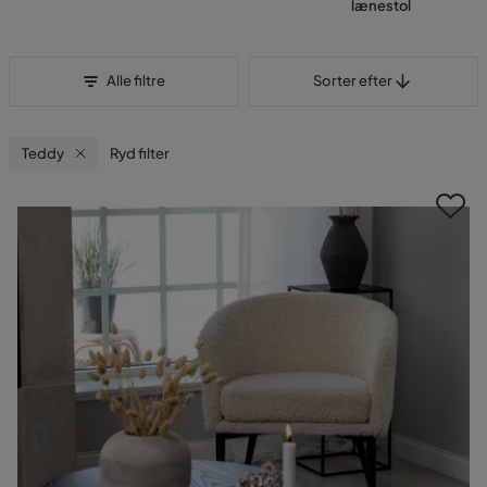
lænestol
Sorter efter
Alle filtre
Sorter efter
Teddy
Ryd filter