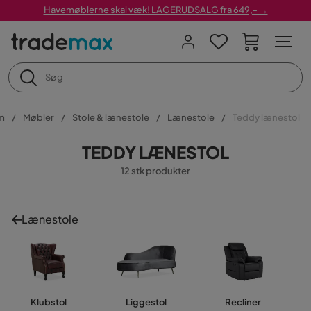
Havemøblerne skal væk! LAGERUDSALG fra 649,- →
m
Møbler
Stole & lænestole
Lænestole
Teddy lænestol
TEDDY LÆNESTOL
12 stk produkter
Lænestole
Klubstol
Liggestol
Recliner