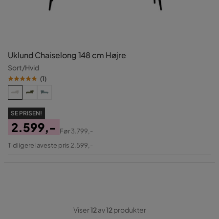
Uklund Chaiselong 148 cm Højre
Sort/Hvid
(
1
)
SE PRISEN!
2.599,-
Før
3.799,-
Pris
Original
Tidligere laveste pris 2.599,-
Pris
Viser
12
av
12
produkter