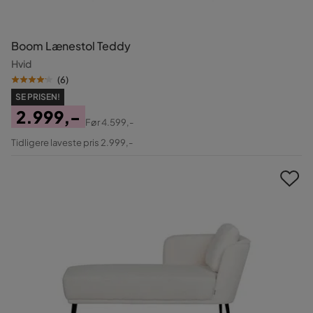
Boom Lænestol Teddy
Hvid
(
6
)
SE PRISEN!
2.999,-
Før
4.599,-
Pris
Original
Tidligere laveste pris 2.999,-
Pris