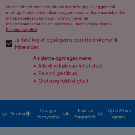
Ved at indtaste min e-mailadresse bekræfter jeg, at jeg gerne vil
modtage Trademax nyhedsbrev og godkender at Trademax behandler
mine personlige oplysninger, for at kunne sende
markedsføringsmateriale tilpasset mig, i henhold til Trademax
Persondatapolitik
.
Ja, tak! Jeg vil også gerne oprette en konto til
Mine sider.
Alt dette og meget mere:
•
Alle dine køb samlet ét sted
•
Personlige tilbud
•
Gratis og fuldt digitalt
14 dages
Fast lav
Op til 20 års
Prismatch
fortrydelse
fragtafgift
garanti