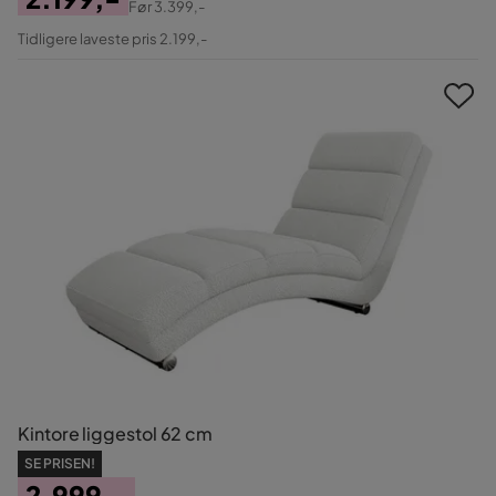
Før
3.399,-
Pris
Original
Tidligere laveste pris 2.199,-
Pris
Kintore liggestol 62 cm
SE PRISEN!
2.999,-