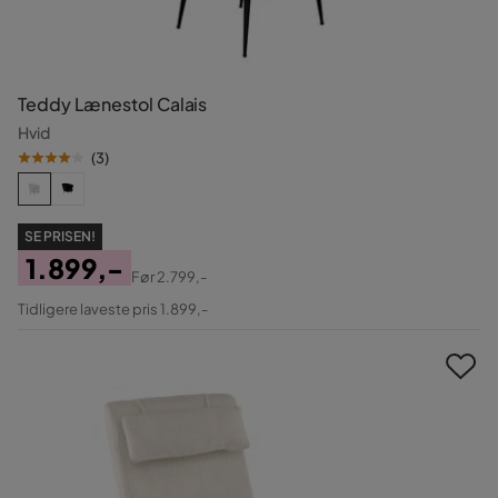
Teddy Lænestol Calais
Hvid
(
3
)
SE PRISEN!
1.899,-
Før
2.799,-
Pris
Original
Tidligere laveste pris 1.899,-
Pris