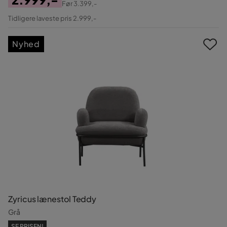
Før
3.399,-
Pris
Original
Tidligere laveste pris 2.999,-
Pris
Nyhed
Zyricus lænestol Teddy
Grå
SE PRISEN!