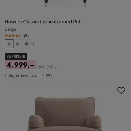
Howard Classic Lænestol med Puf
Beige
(
5
)
+1
SE PRISEN!
4.999,-
Før
6.999,-
Pris
Original
Tidligere laveste pris 4.999,-
Pris