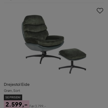
Pris
Drejestol Eide
Grøn, Sort
SE PRISEN!
2.599,-
Før
3.799,-