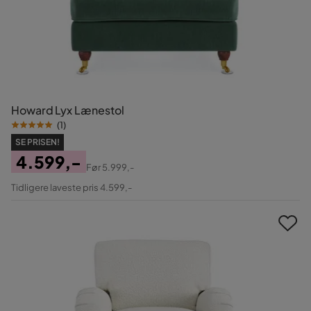
Howard Lyx Lænestol
(
1
)
SE PRISEN!
4.599,-
Før
5.999,-
Pris
Original
Tidligere laveste pris 4.599,-
Pris