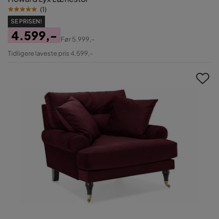
(
1
)
SE PRISEN!
4.599,-
Før
5.999,-
Pris
Original
Tidligere laveste pris 4.599,-
Pris