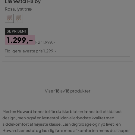
Lænestol Halby
Rosa, lyst træ
SE PRISEN!
1.299,-
Før
1.999,-
Pris
Original
Tidligere laveste pris 1.299,-
Pris
Viser
18
av
18
produkter
Med en Howard lænestol får du ikke blot en lænestol i et tidsløst
design, men også en lænestol i den allerbedste kvalitet med
siddekomfort af højeste klasse. Læn dig tilbage og nyd livet i en
Howard lænestol og lad dig føre med af komforten mens du slapper