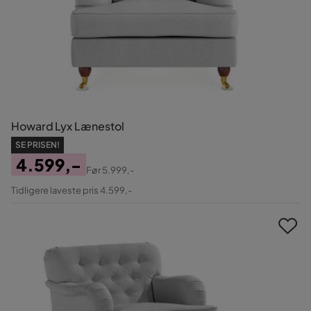
Howard Lyx Lænestol
SE PRISEN!
4.599,-
Før
5.999,-
Pris
Original
Tidligere laveste pris 4.599,-
Pris