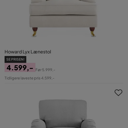
Howard Lyx Lænestol
SE PRISEN!
4.599,-
Før
5.999,-
Pris
Original
Tidligere laveste pris 4.599,-
Pris