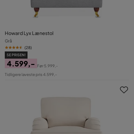
Howard Lyx Lænestol
Grå
(
28
)
SE PRISEN!
4.599,-
Før
5.999,-
Pris
Original
Tidligere laveste pris 4.599,-
Pris