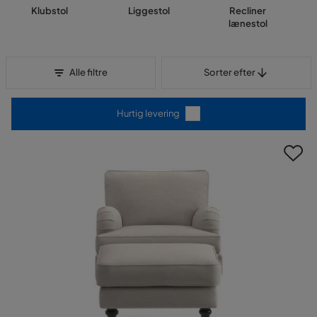
Klubstol
Liggestol
Recliner
lænestol
Sorter efter
Alle filtre
Sorter efter
Hurtig levering