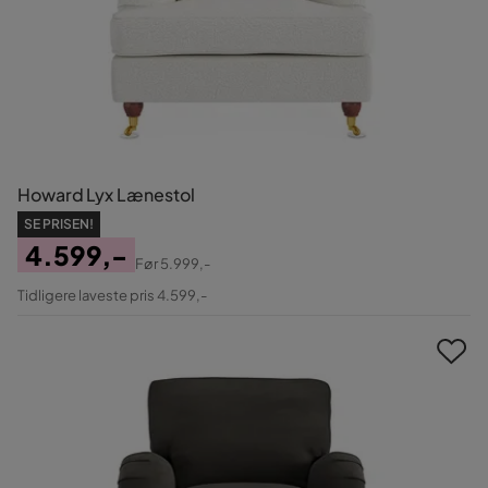
Howard Lyx Lænestol
SE PRISEN!
4.599,-
Før
5.999,-
Pris
Original
Tidligere laveste pris 4.599,-
Pris