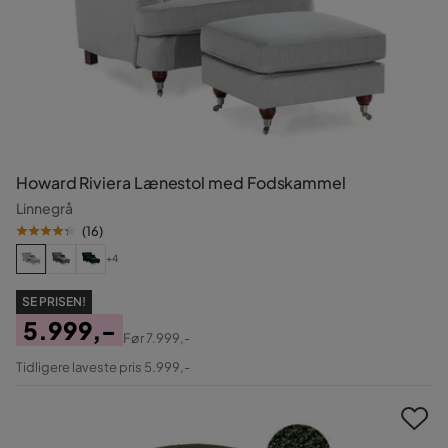
Howard Riviera Lænestol med Fodskammel
Linnegrå
(
16
)
+4
SE PRISEN!
5.999,-
Før
7.999,-
Pris
Original
Tidligere laveste pris 5.999,-
Pris