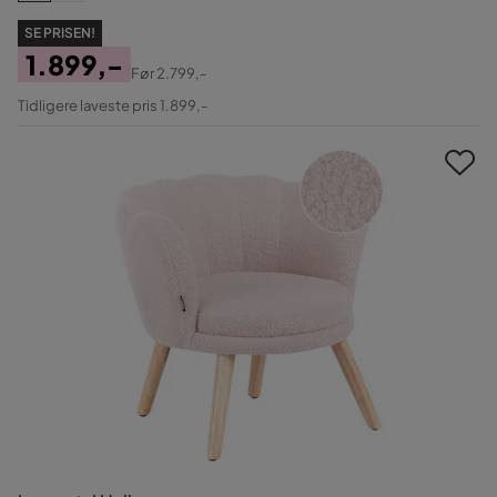
SE PRISEN!
1.899,-
Før
2.799,-
Pris
Original
Tidligere laveste pris 1.899,-
Pris