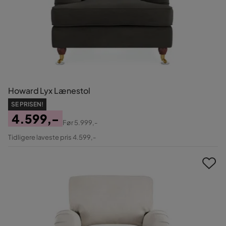
Howard Lyx Lænestol
SE PRISEN!
4.599,-
Før
5.999,-
Pris
Original
Tidligere laveste pris 4.599,-
Pris