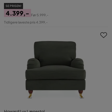
SE PRISEN!
4.399,-
Før
5.999,-
Pris
Original
Tidligere laveste pris 4.399,-
Pris
Howard Lyx Lænestol