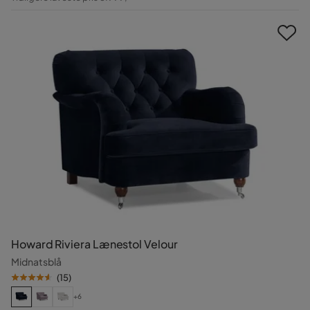
Pris
Howard Riviera Lænestol Velour
Midnatsblå
(
15
)
+6