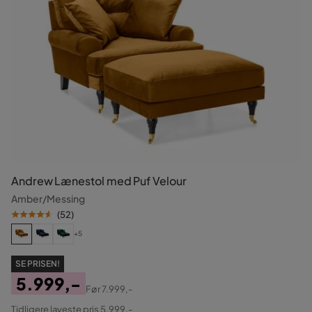
Andrew Lænestol med Puf Velour
Amber/Messing
(
52
)
+5
SE PRISEN!
5.999,-
Før
7.999,-
Pris
Original
Tidligere laveste pris 5.999,-