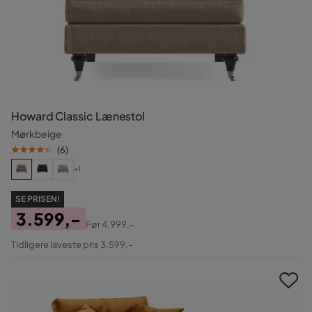
Howard Classic Lænestol
Mørkbeige
(
6
)
+1
SE PRISEN!
3.599,-
Før
4.999,-
Pris
Original
Tidligere laveste pris 3.599,-
Pris