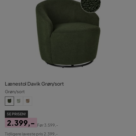
Lænestol Davik Grøn/sort
Grøn/sort
SE PRISEN!
2.399,-
Før
3.599,-
Pris
Original
Tidligere laveste pris 2.399,-