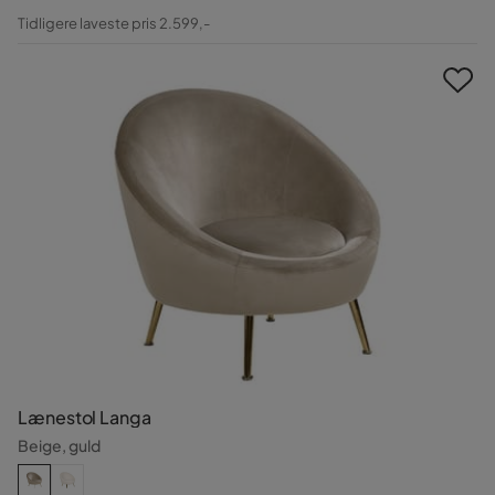
Pris
Original
Tidligere laveste pris 2.599,-
Pris
Lænestol Langa
Beige, guld