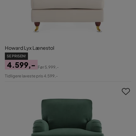
Howard Lyx Lænestol
SE PRISEN!
4.599,-
Før
5.999,-
Pris
Original
Tidligere laveste pris 4.599,-
Pris