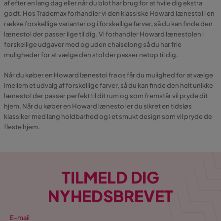
af efter en lang dag eller når du blot har brug for at hvile dig ekstra
godt. Hos Trademax forhandler vi den klassiske Howard lænestol i en
række forskellige varianter og i forskellige farver, så du kan finde den
lænestol der passer lige til dig. Vi forhandler Howard lænestolen i
forskellige udgaver med og uden chaiselong så du har frie
muligheder for at vælge den stol der passer netop til dig.
Når du køber en Howard lænestol fra os får du mulighed for at vælge
imellem et udvalg af forskellige farver, så du kan finde den helt unikke
lænestol der passer perfekt til dit rum og som fremstår vil pryde dit
hjem. Når du køber en Howard lænestol er du sikret en tidsløs
klassiker med lang holdbarhed og i et smukt design som vil pryde de
fleste hjem.
TILMELD DIG
NYHEDSBREVET
E-mail