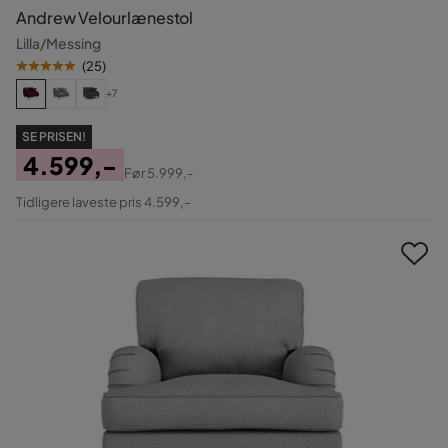
Andrew Velourlænestol
Lilla/Messing
(
25
)
+7
SE PRISEN!
4.599,-
Før
5.999,-
Pris
Original
Tidligere laveste pris 4.599,-
Pris