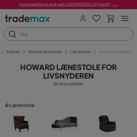
Havemøblerne skal væk! LAGERUDSALG fra 649,- →
Møbler
Stole & lænestole
Lænestole
Howard lænestol
HOWARD LÆNESTOLE FOR
LIVSNYDEREN
18 stk produkter
Lænestole