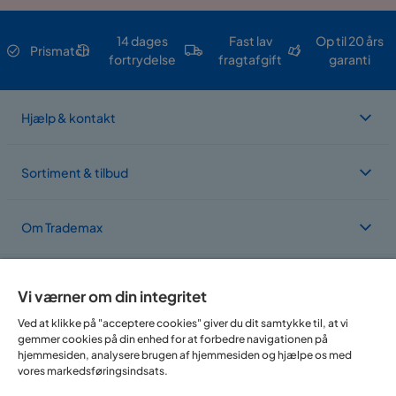
14 dages
Fast lav
Op til 20 års
Prismatch
fortrydelse
fragtafgift
garanti
Hjælp & kontakt
Sortiment & tilbud
Om Trademax
Vi findes i flere forskellige lande
Vi værner om din integritet
Ved at klikke på "acceptere cookies" giver du dit samtykke til, at vi
gemmer cookies på din enhed for at forbedre navigationen på
hjemmesiden, analysere brugen af hjemmesiden og hjælpe os med
vores markedsføringsindsats.