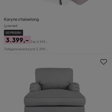
Karyne chaiselong
Lyserød
SE PRISEN!
3.399,-
Før
4.999,-
Pris
Original
Tidligere laveste pris 3.399,-
Pris