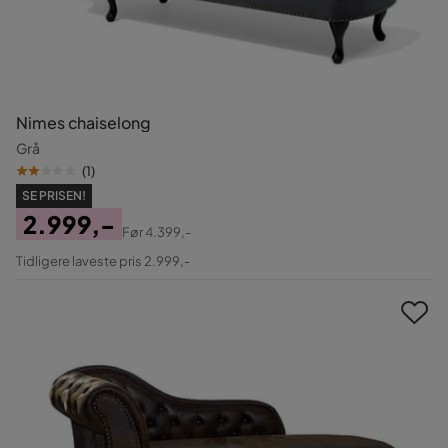
Nimes chaiselong
Grå
(
1
)
SE PRISEN!
2.999,-
Før
4.399,-
Pris
Original
Tidligere laveste pris 2.999,-
Pris