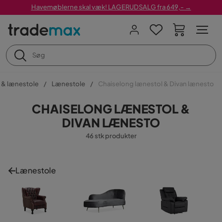
Havemøblerne skal væk! LAGERUDSALG fra 649,- →
 & lænestole
Lænestole
Chaiselong lænestol & Divan lænesto
CHAISELONG LÆNESTOL &
DIVAN LÆNESTO
46 stk produkter
Lænestole