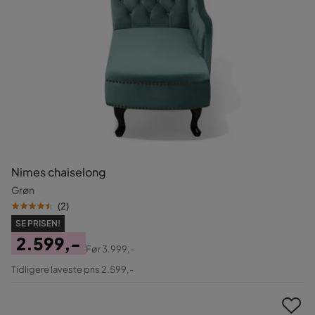
Nimes chaiselong
Grøn
(
2
)
SE PRISEN!
2.599,-
Før
3.999,-
Pris
Original
Tidligere laveste pris 2.599,-
Pris