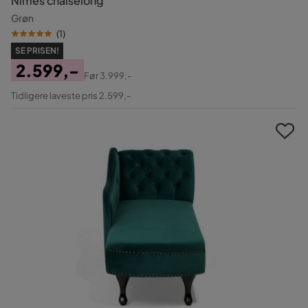
Nimes chaiselong
Grøn
(
1
)
SE PRISEN!
2.599,-
Før
3.999,-
Pris
Original
Tidligere laveste pris 2.599,-
Pris