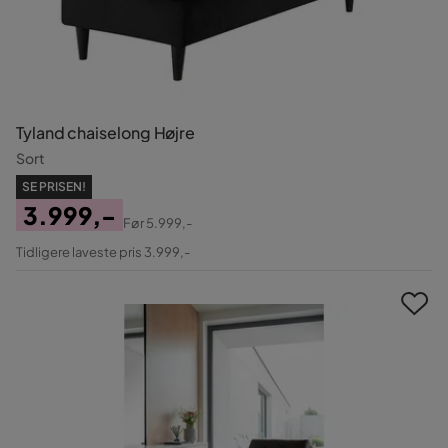
Tyland chaiselong Højre
Sort
SE PRISEN!
3.999,-
Før
5.999,-
Pris
Original
Tidligere laveste pris 3.999,-
Pris