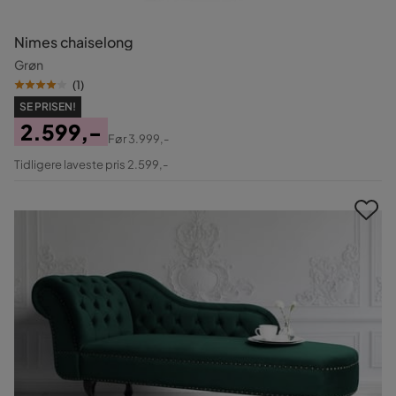
Nimes chaiselong
Grøn
(
1
)
SE PRISEN!
2.599,-
Før
3.999,-
Pris
Original
Tidligere laveste pris 2.599,-
Pris