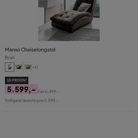
Manwi Chaiselongstol
Brun
+22
SE PRISEN!
5.599,-
Før
6.499,-
Pris
Original
Tidligere laveste pris 5.599,-
Pris