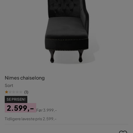
Nimes chaiselong
Sort
(
1
)
SE PRISEN!
2.599,-
Før
3.999,-
Pris
Original
Tidligere laveste pris 2.599,-
Pris