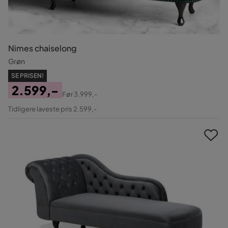
Nimes chaiselong
Grøn
SE PRISEN!
2.599,-
Før
3.999,-
Pris
Original
Tidligere laveste pris 2.599,-
Pris