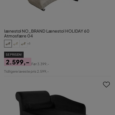
lænestol NO_BRAND Lænestol HOLIDAY 60
Atmosfære 04
+3
SE PRISEN!
2.599,-
Før
3.399,-
Pris
Original
Tidligere laveste pris 2.599,-
Pris