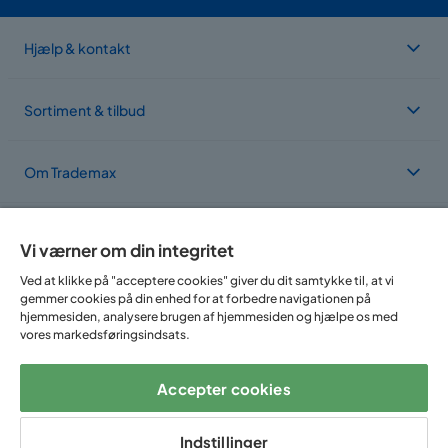
Hjælp & kontakt
Sortiment & tilbud
Om Trademax
Vi findes i flere forskellige lande
Vi værner om din integritet
Ved at klikke på "acceptere cookies" giver du dit samtykke til, at vi
gemmer cookies på din enhed for at forbedre navigationen på
hjemmesiden, analysere brugen af hjemmesiden og hjælpe os med
vores markedsføringsindsats.
Accepter cookies
Følg os på:
Indstillinger