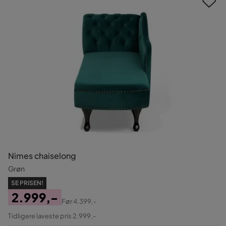
Nimes chaiselong
Grøn
SE PRISEN!
2.999,-
Før
4.399,-
Pris
Original
Tidligere laveste pris 2.999,-
Pris