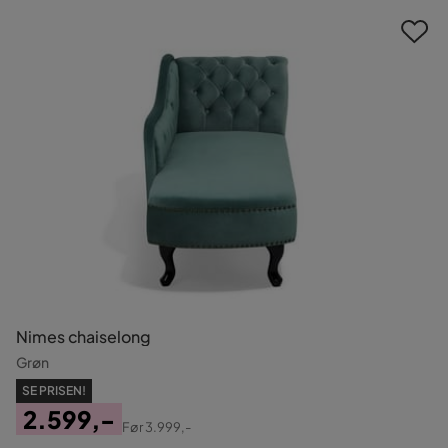
Nimes chaiselong
Grøn
SE PRISEN!
2.599,-
Før
3.999,-
Pris
Original