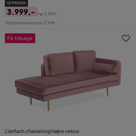
SE PRISEN!
3.999,-
Før
5.999,-
Pris
Original
Tidligere laveste pris 3.999,-
Pris
Få tilbage
Llanfach chaiselong Højre velour