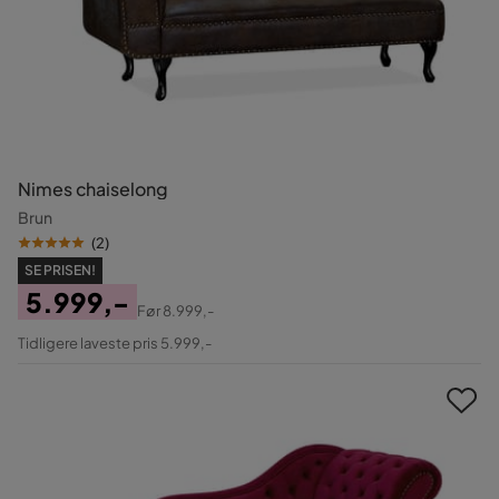
Nimes chaiselong
Brun
(
2
)
SE PRISEN!
5.999,-
Før
8.999,-
Pris
Original
Tidligere laveste pris 5.999,-
Pris