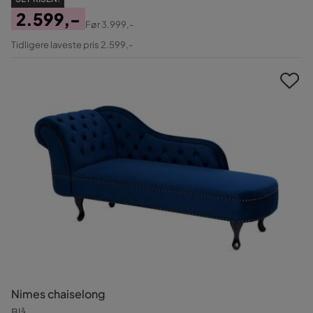
2.599,-
Før
3.999,-
Pris
Original
Tidligere laveste pris 2.599,-
Pris
Nimes chaiselong
Blå