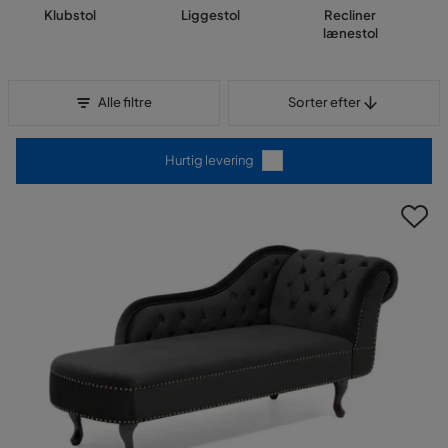
Klubstol
Liggestol
Recliner
lænestol
Sorter efter
Alle filtre
Sorter efter
Hurtig levering