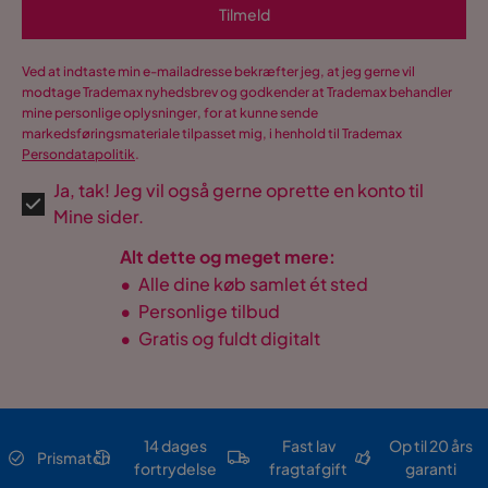
Tilmeld
Ved at indtaste min e-mailadresse bekræfter jeg, at jeg gerne vil
modtage Trademax nyhedsbrev og godkender at Trademax behandler
mine personlige oplysninger, for at kunne sende
markedsføringsmateriale tilpasset mig, i henhold til Trademax
Persondatapolitik
.
Ja, tak! Jeg vil også gerne oprette en konto til
Mine sider.
Alt dette og meget mere:
•
Alle dine køb samlet ét sted
•
Personlige tilbud
•
Gratis og fuldt digitalt
14 dages
Fast lav
Op til 20 års
Prismatch
fortrydelse
fragtafgift
garanti