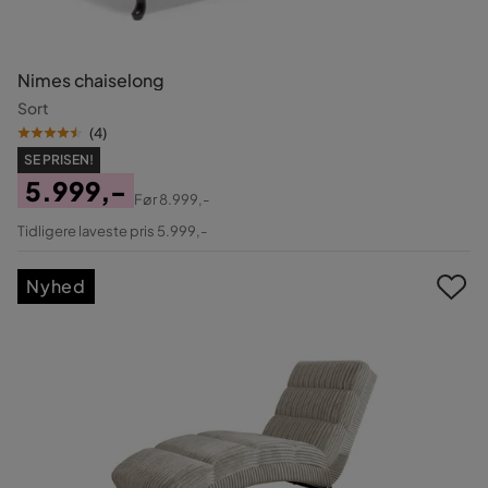
Nimes chaiselong
Sort
(
4
)
SE PRISEN!
5.999,-
Før
8.999,-
Pris
Original
Tidligere laveste pris 5.999,-
Pris
Nyhed