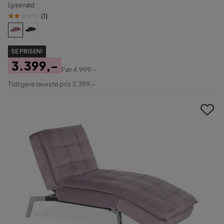
Lyserød
(
1
)
SE PRISEN!
3.399,-
Før
4.999,-
Pris
Original
Tidligere laveste pris 3.399,-
Pris