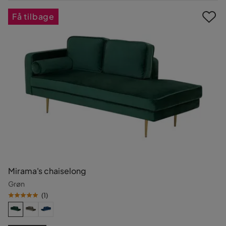
Pris
Få tilbage
Mirama's chaiselong
Grøn
(
1
)