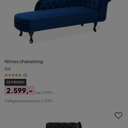
Nimes chaiselong
Blå
(
1
)
SE PRISEN!
2.599,-
Før
3.999,-
Pris
Original
Tidligere laveste pris 2.599,-
Pris