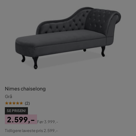
Nimes chaiselong
Grå
(
2
)
SE PRISEN!
2.599,-
Før
3.999,-
Pris
Original
Tidligere laveste pris 2.599,-