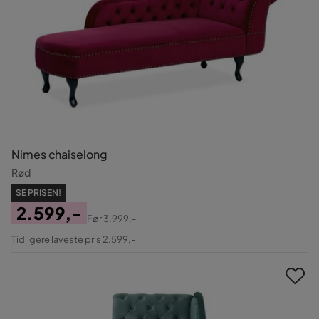
Nimes chaiselong
Rød
SE PRISEN!
2.599,-
Før
3.999,-
Pris
Original
Tidligere laveste pris 2.599,-
Pris