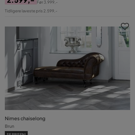
Før
3.999,-
Pris
Original
Tidligere laveste pris 2.599,-
Pris
Nimes chaiselong
Brun
SE PRISEN!