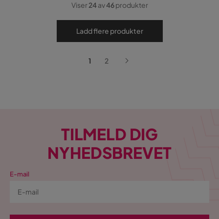
Viser
24
av
46
produkter
Ladd flere produkter
1
2
TILMELD DIG
NYHEDSBREVET
E-mail