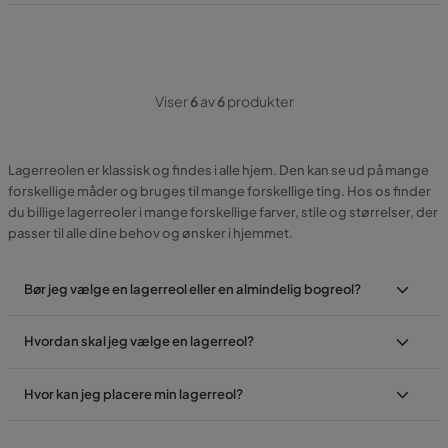
Viser
6
av
6
produkter
Lagerreolen er klassisk og findes i alle hjem. Den kan se ud på mange
forskellige måder og bruges til mange forskellige ting. Hos os finder
du billige lagerreoler i mange forskellige farver, stile og størrelser, der
passer til alle dine behov og ønsker i hjemmet.
Bør jeg vælge en lagerreol eller en almindelig bogreol?
Hvordan skal jeg vælge en lagerreol?
Hvor kan jeg placere min lagerreol?