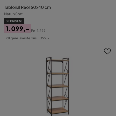
Tablonal Reol 60x40 cm
Natur/Sort
SE PRISEN!
1.099,-
Før
1.299,-
Pris
Original
Tidligere laveste pris 1.099,-
Pris