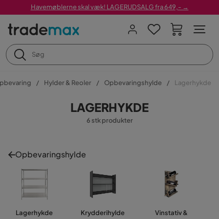
Havemøblerne skal væk! LAGERUDSALG fra 649,- →
pbevaring
Hylder & Reoler
Opbevaringshylde
Lagerhykde
LAGERHYKDE
6 stk produkter
Opbevaringshylde
Lagerhykde
Krydderihylde
Vinstativ &