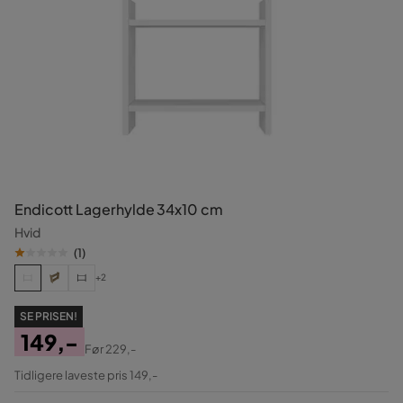
Endicott Lagerhylde 34x10 cm
Hvid
(
1
)
+2
SE PRISEN!
149,-
Før
229,-
Pris
Original
Tidligere laveste pris 149,-
Pris