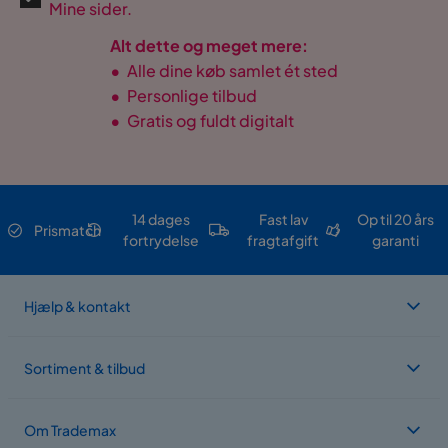
Mine sider.
Alt dette og meget mere:
•
Alle dine køb samlet ét sted
•
Personlige tilbud
•
Gratis og fuldt digitalt
14 dages
Fast lav
Op til 20 års
Prismatch
fortrydelse
fragtafgift
garanti
Hjælp & kontakt
Sortiment & tilbud
Om Trademax