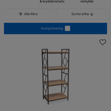
& krydderistativ
vinhylde
Sorter efter
Alle filtre
Sorter efter
Hurtig levering