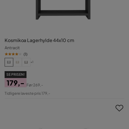
Kosmikoa Lagerhylde 44x10 cm
Antracit
(
1
)
+1
SE PRISEN!
179,-
Før
269,-
Pris
Original
Tidligere laveste pris 179,-
Pris