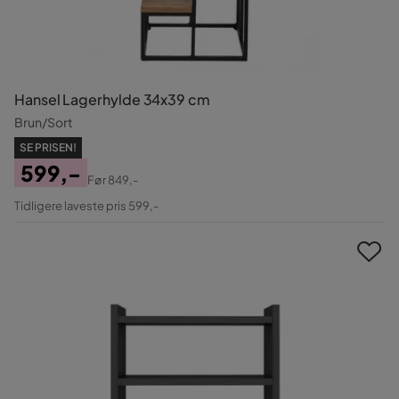
Hansel Lagerhylde 34x39 cm
Brun/Sort
SE PRISEN!
599,-
Før
849,-
Pris
Original
Tidligere laveste pris 599,-
Pris