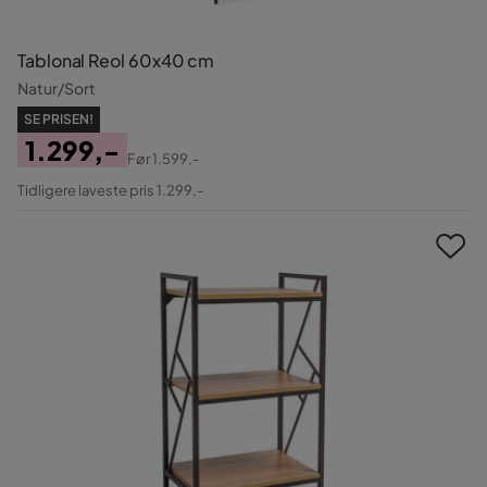
Tablonal Reol 60x40 cm
Natur/Sort
SE PRISEN!
1.299,-
Før
1.599,-
Pris
Original
Tidligere laveste pris 1.299,-
Pris