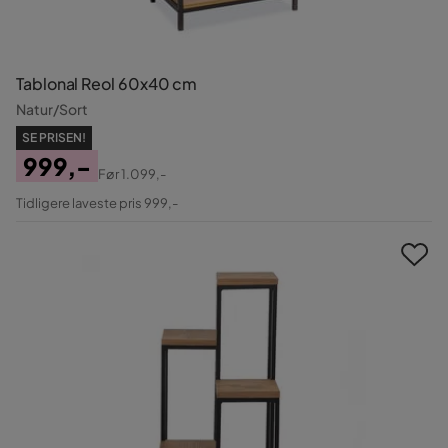
Tablonal Reol 60x40 cm
Natur/Sort
SE PRISEN!
999,-
Før
1.099,-
Pris
Original
Tidligere laveste pris 999,-
Pris