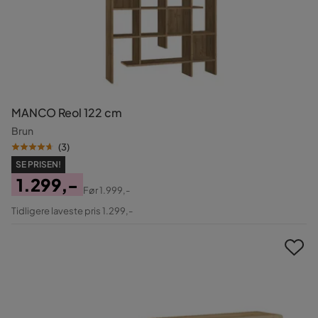
MANCO Reol 122 cm
Brun
(
3
)
SE PRISEN!
1.299,-
Før
1.999,-
Pris
Original
Tidligere laveste pris 1.299,-
Pris