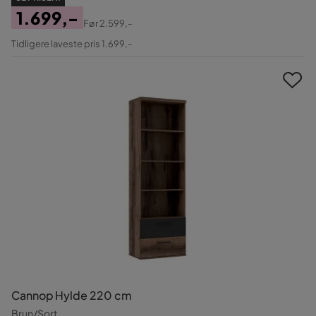
1.699,-
Før
2.599,-
Pris
Original
Tidligere laveste pris 1.699,-
Pris
Cannop Hylde 220 cm
Brun/Sort