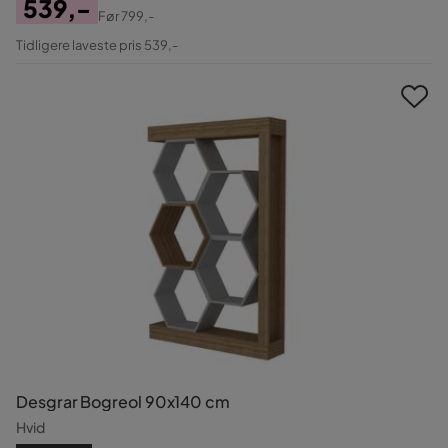
539,-
Før
799,-
Pris
Original
Tidligere laveste pris 539,-
Pris
Desgrar Bogreol 90x140 cm
Hvid