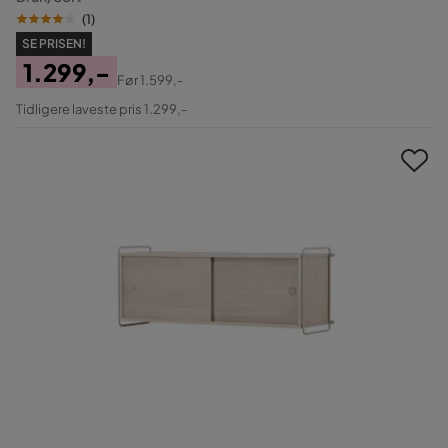
(
1
)
SE PRISEN!
1.299,-
Før
1.599,-
Pris
Original
Tidligere laveste pris 1.299,-
Pris