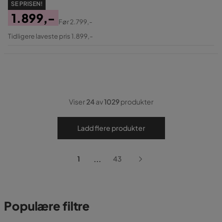
SE PRISEN!
1.899,-
Før
2.799,-
Pris
Original
Tidligere laveste pris 1.899,-
Pris
Viser
24
av
1029
produkter
Ladd flere produkter
...
1
43
Populære filtre