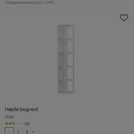
Tidligere laveste pris 1.099,-
Pris
Højde bogreol
Hvid
(
3
)
+1