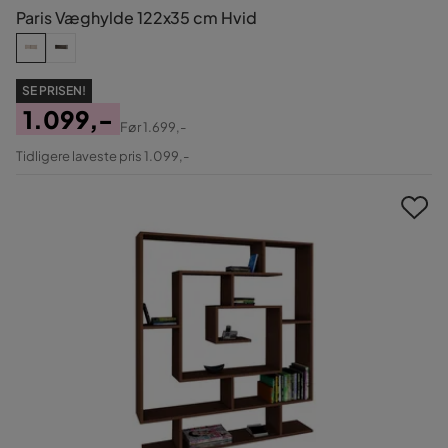
Paris Væghylde 122x35 cm Hvid
SE PRISEN!
1.099,-
Før
1.699,-
Pris
Original
Tidligere laveste pris 1.099,-
Pris