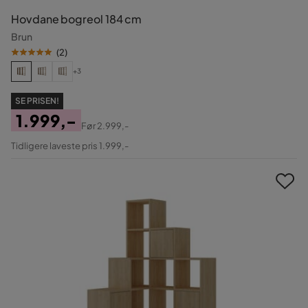
Hovdane bogreol 184 cm
Brun
(
2
)
+3
SE PRISEN!
1.999,-
Før
2.999,-
Pris
Original
Tidligere laveste pris 1.999,-
Pris