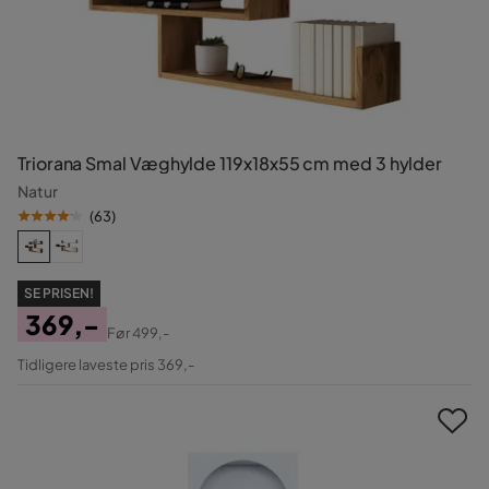
Triorana Smal Væghylde 119x18x55 cm med 3 hylder
Natur
(
63
)
SE PRISEN!
369,-
Før
499,-
Pris
Original
Tidligere laveste pris 369,-
Pris