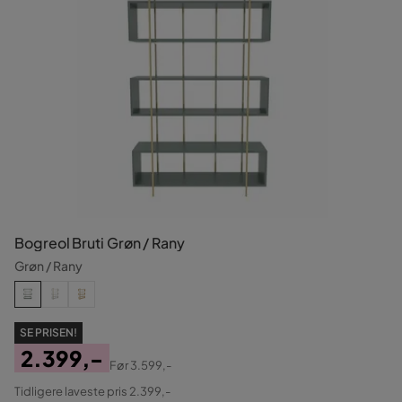
Bogreol Bruti Grøn / Rany
Grøn / Rany
SE PRISEN!
2.399,-
Før
3.599,-
Pris
Original
Tidligere laveste pris 2.399,-