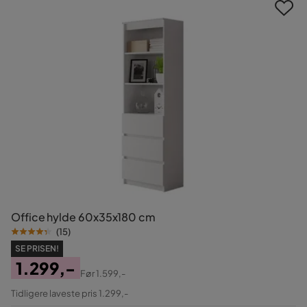
Office hylde 60x35x180 cm
(
15
)
SE PRISEN!
1.299,-
Før
1.599,-
Pris
Original
Tidligere laveste pris 1.299,-
Pris