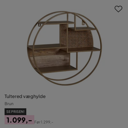
Tultered væghylde
Brun
SE PRISEN!
1.099,-
Før
1.299,-
Pris
Original