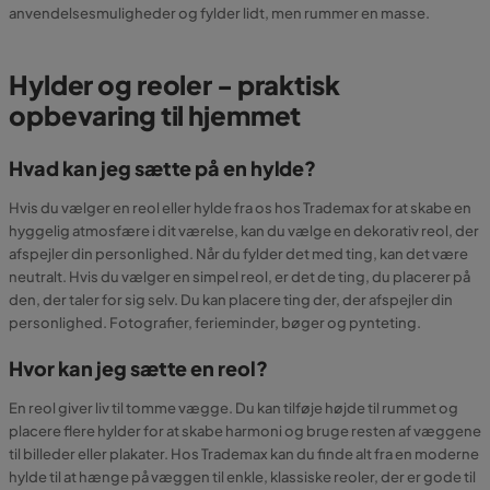
anvendelsesmuligheder og fylder lidt, men rummer en masse.
Hylder og reoler - praktisk
opbevaring til hjemmet
Hvad kan jeg sætte på en hylde?
Hvis du vælger en reol eller hylde fra os hos Trademax for at skabe en
hyggelig atmosfære i dit værelse, kan du vælge en dekorativ reol, der
afspejler din personlighed. Når du fylder det med ting, kan det være
neutralt. Hvis du vælger en simpel reol, er det de ting, du placerer på
den, der taler for sig selv. Du kan placere ting der, der afspejler din
personlighed. Fotografier, ferieminder, bøger og pynteting.
Hvor kan jeg sætte en reol?
En reol giver liv til tomme vægge. Du kan tilføje højde til rummet og
placere flere hylder for at skabe harmoni og bruge resten af væggene
til billeder eller plakater. Hos Trademax kan du finde alt fra en moderne
hylde til at hænge på væggen til enkle, klassiske reoler, der er gode til