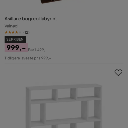
Asillane bogreol labyrint
Valnød
(
12
)
SE PRISEN!
999,-
Før
1.499,-
Pris
Original
Tidligere laveste pris 999,-
Pris