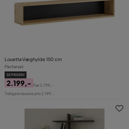
Louetta Væghylde 150 cm
Flerfarvet
SE PRISEN!
2.199,-
Før
2.799,-
Pris
Original
Tidligere laveste pris 2.199,-
Pris