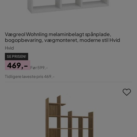
Vægreol Wohnling melaminbelagt spånplade,
bogopbevaring, vægmonteret, moderne stil Hvid
Hvid
SE PRISEN!
469,-
Før
599,-
Pris
Original
Tidligere laveste pris 469,-
Pris