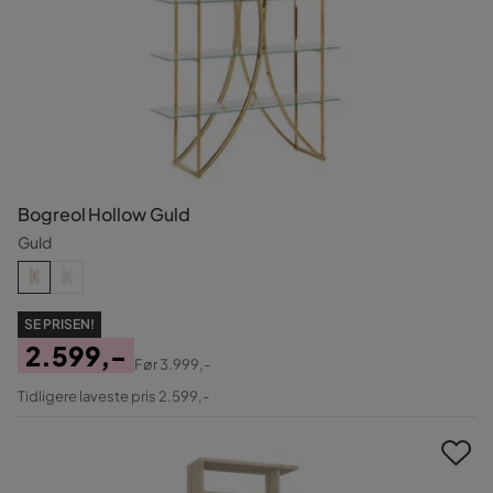
Bogreol Hollow Guld
Guld
SE PRISEN!
2.599,-
Før
3.999,-
Pris
Original
Tidligere laveste pris 2.599,-
Pris