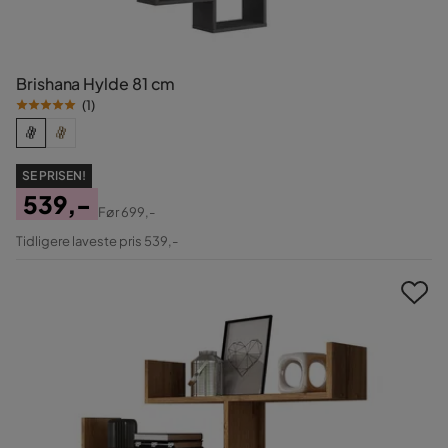
Brishana Hylde 81 cm
(
1
)
SE PRISEN!
539,-
Før
699,-
Pris
Original
Tidligere laveste pris 539,-
Pris