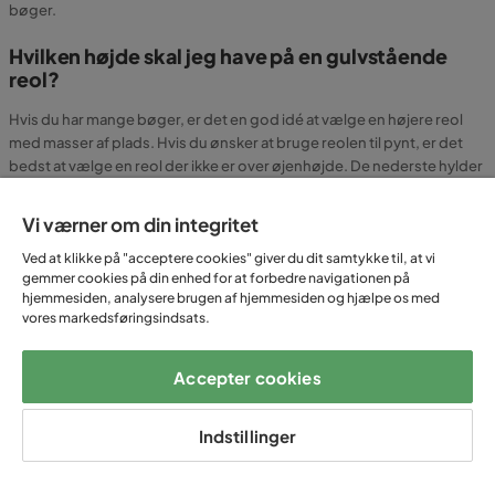
bøger.
Hvilken højde skal jeg have på en gulvstående
reol?
Hvis du har mange bøger, er det en god idé at vælge en højere reol
med masser af plads. Hvis du ønsker at bruge reolen til pynt, er det
bedst at vælge en reol der ikke er over øjenhøjde. De nederste hylder
er også gode opbevarings områder. Hvis du har spørgsmål til de
reoler, der findes hos Trademax, er du altid velkommen til at kontakte
Vi værner om din integritet
vores kundeservice.
Ved at klikke på "acceptere cookies" giver du dit samtykke til, at vi
gemmer cookies på din enhed for at forbedre navigationen på
hjemmesiden, analysere brugen af hjemmesiden og hjælpe os med
vores markedsføringsindsats.
TILMELD DIG
Accepter cookies
NYHEDSBREVET
Indstillinger
E-mail