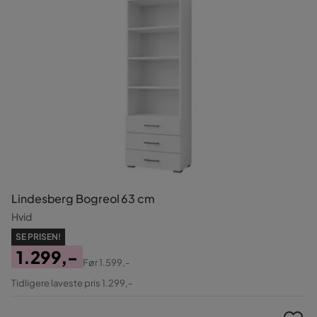
Lindesberg Bogreol 63 cm
Hvid
SE PRISEN!
1.299,-
Før
1.599,-
Pris
Original
Tidligere laveste pris 1.299,-
Pris