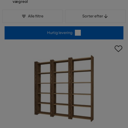
vægreol
Sorter efter
Alle filtre
Sorter efter
Hurtig levering