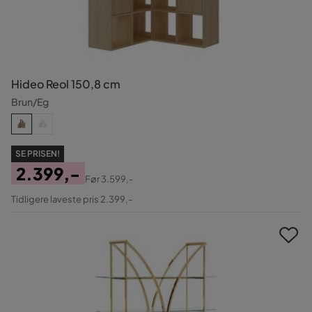
Hideo Reol 150,8 cm
Brun/Eg
SE PRISEN!
2.399,-
Før
3.599,-
Pris
Original
Tidligere laveste pris 2.399,-
Pris