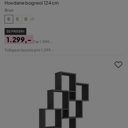
Hovdane bogreol 124 cm
Brun
+3
SE PRISEN!
1.299,-
Før
1.999,-
Pris
Original
Tidligere laveste pris 1.299,-
Pris