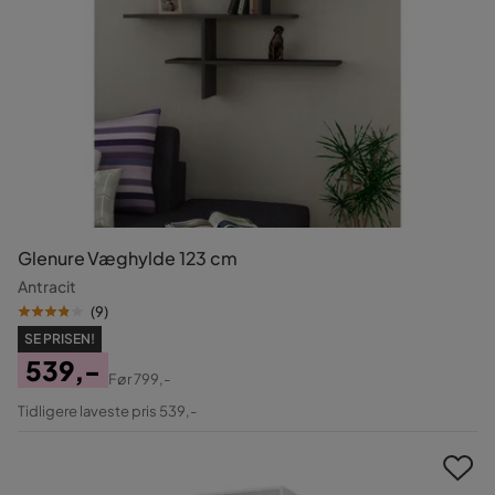
Glenure Væghylde 123 cm
Antracit
(
9
)
SE PRISEN!
539,-
Før
799,-
Pris
Original
Tidligere laveste pris 539,-
Pris