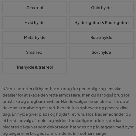
Glas reol
Guld hylde
Hvid hylde
Hylde egetræ & Reol egetræ
Metal hylde
Retro hylde
Smal reol
Sort hylde
Træhylde & træreol
Når du indretter dit hjem, har du brug for personlige og smukke
detaljer for at skabe den rette atmosfære, men du har også brug for
praktiske og brugbare møbler. Når du vælger en smuk reol, får du et
dekorativt møbel og et sted, hvor du kan opbevare og placere dine
ting. En hylde giver plads og højde til et rum. Hos Trademax finder du
et bredt udvalg af reoler og hylder i forskellige modeller, der kan
placeres på gulvet som dekoration, hænges op på væggen med pynt
og bøger eller bruges som rumdeler. En reol har mange