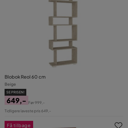
Blobok Reol 60 cm
Beige
SE PRISEN!
649,-
Før
999,-
Pris
Original
Tidligere laveste pris 649,-
Pris
Få tilbage