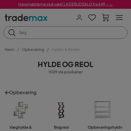
Havemøblerne skal væk! LAGERUDSALG fra 649,- →
Hjem
Opbevaring
Hylder & Reoler
HYLDE OG REOL
1029 stk produkter
Opbevaring
Væghylde &
Bogreol
Opbevaringshylde