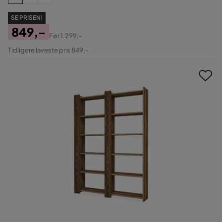
SE PRISEN!
849,-
Før
1.299,-
Pris
Original
Tidligere laveste pris 849,-
Pris