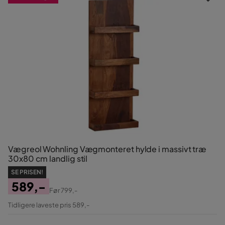
Vægreol Wohnling Vægmonteret hylde i massivt træ
30x80 cm landlig stil
SE PRISEN!
589,-
Før
799,-
Pris
Original
Tidligere laveste pris 589,-
Pris