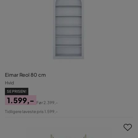
Eimar Reol 80 cm
Hvid
SE PRISEN!
1.599,-
Før
2.399,-
Pris
Original
Tidligere laveste pris 1.599,-
Pris