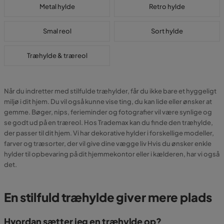
Metal hylde
Retro hylde
Smal reol
Sort hylde
Træhylde & træreol
Når du indretter med stilfulde træhylder, får du ikke bare et hyggeligt
miljø i dit hjem. Du vil også kunne vise ting, du kan lide eller ønsker at
gemme. Bøger, nips, ferieminder og fotografier vil være synlige og
se godt ud på en træreol. Hos Trademax kan du finde den træhylde,
der passer til dit hjem. Vi har dekorative hylder i forskellige modeller,
farver og træsorter, der vil give dine vægge liv Hvis du ønsker enkle
hylder til opbevaring på dit hjemmekontor eller i kælderen, har vi også
det.
En stilfuld træhylde giver mere plads
Hvordan sætter jeg en træhylde op?