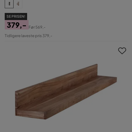
SE PRISEN!
379,-
Før
569,-
Pris
Original
Tidligere laveste pris 379,-
Pris