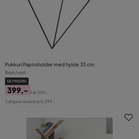
Pukkuri Papirsholder med hylde 33 cm
Brun / sort
SE PRISEN!
399,-
Før
599,-
Pris
Original
Tidligere laveste pris 399,-
Pris