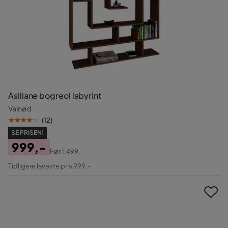
Asillane bogreol labyrint
Valnød
(
12
)
SE PRISEN!
999,-
Før
1.499,-
Pris
Original
Tidligere laveste pris 999,-
Pris