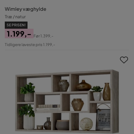
Wimley væghylde
Træ / natur
SE PRISEN!
1.199,-
Før
1.399,-
Pris
Original
Tidligere laveste pris 1.199,-
Pris