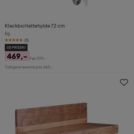
Klackbo Hattehylde 72 cm
Eg
(
1
)
SE PRISEN!
469,-
Før
599,-
Pris
Original
Tidligere laveste pris 469,-
Pris