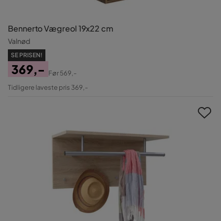
Bennerto Vægreol 19x22 cm
Valnød
SE PRISEN!
369,-
Før
569,-
Pris
Original
Tidligere laveste pris 369,-
Pris