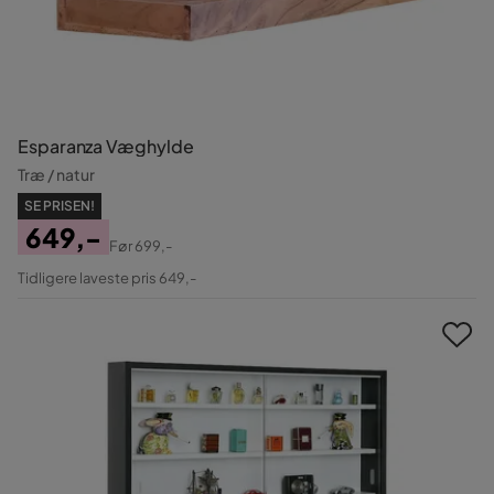
Esparanza Væghylde
Træ / natur
SE PRISEN!
649,-
Før
699,-
Pris
Original
Tidligere laveste pris 649,-
Pris