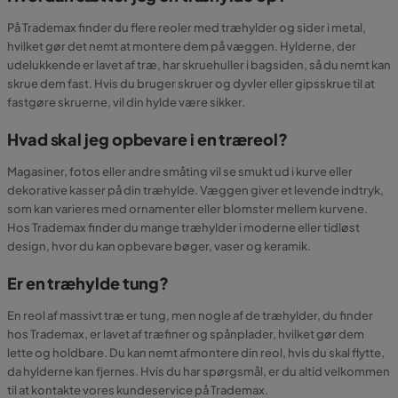
På Trademax finder du flere reoler med træhylder og sider i metal,
hvilket gør det nemt at montere dem på væggen. Hylderne, der
udelukkende er lavet af træ, har skruehuller i bagsiden, så du nemt kan
skrue dem fast. Hvis du bruger skruer og dyvler eller gipsskrue til at
fastgøre skruerne, vil din hylde være sikker.
Hvad skal jeg opbevare i en træreol?
Magasiner, fotos eller andre småting vil se smukt ud i kurve eller
dekorative kasser på din træhylde. Væggen giver et levende indtryk,
som kan varieres med ornamenter eller blomster mellem kurvene.
Hos Trademax finder du mange træhylder i moderne eller tidløst
design, hvor du kan opbevare bøger, vaser og keramik.
Er en træhylde tung?
En reol af massivt træ er tung, men nogle af de træhylder, du finder
hos Trademax, er lavet af træfiner og spånplader, hvilket gør dem
lette og holdbare. Du kan nemt afmontere din reol, hvis du skal flytte,
da hylderne kan fjernes. Hvis du har spørgsmål, er du altid velkommen
til at kontakte vores kundeservice på Trademax.