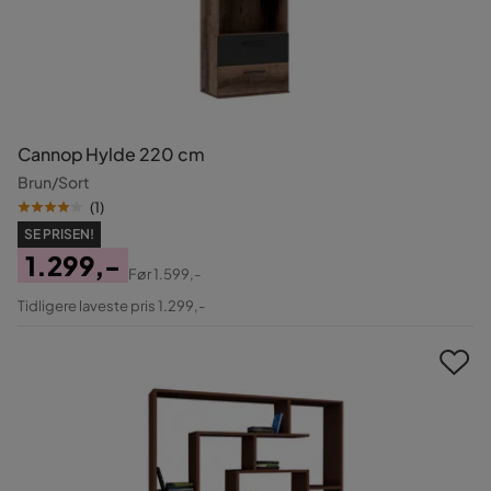
Cannop Hylde 220 cm
Brun/Sort
(
1
)
SE PRISEN!
1.299,-
Før
1.599,-
Pris
Original
Tidligere laveste pris 1.299,-
Pris