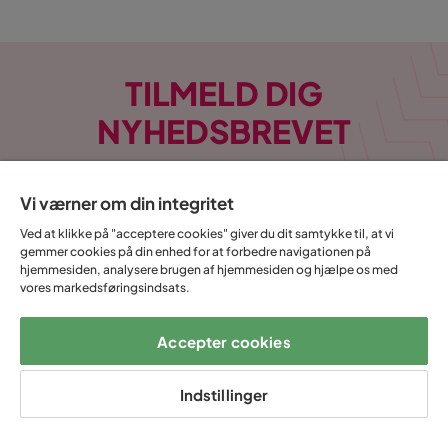
TILMELD DIG
NYHEDSBREVET
E-mail
Vi værner om din integritet
Ved at klikke på "acceptere cookies" giver du dit samtykke til, at vi
gemmer cookies på din enhed for at forbedre navigationen på
hjemmesiden, analysere brugen af hjemmesiden og hjælpe os med
Tilmeld
vores markedsføringsindsats.
Ved at indtaste min e-mailadresse bekræfter jeg, at jeg gerne vil
Accepter cookies
modtage Trademax nyhedsbrev og godkender at Trademax behandler
mine personlige oplysninger, for at kunne sende
markedsføringsmateriale tilpasset mig, i henhold til Trademax
Indstillinger
Persondatapolitik
.
Ja, tak! Jeg vil også gerne oprette en konto til