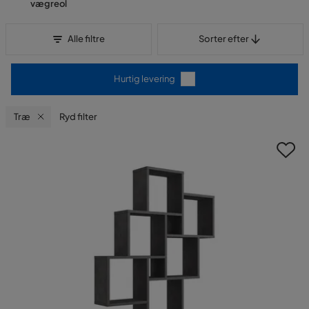
vægreol
Sorter efter
Alle filtre
Sorter efter
Hurtig levering
Træ
Ryd filter