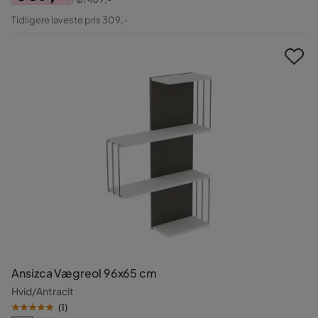
Pris
Original
Tidligere laveste pris 309,-
Pris
Ansizca Vægreol 96x65 cm
Hvid/Antracit
(
1
)