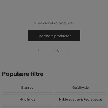
Viser
24
av
426
produkter
Ladd flere produkter
...
1
18
Populære filtre
Glas reol
Guld hylde
Hvid hylde
Hylde egetræ & Reol egetræ