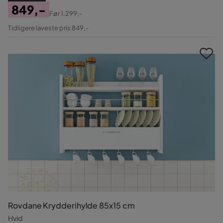
849,-
Før
1.299,-
Pris
Original
Tidligere laveste pris 849,-
Pris
Rovdane Krydderihylde 85x15 cm
Hvid