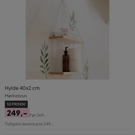
Hylde 40x2 cm
Mørkebrun
SE PRISEN!
249,-
Før
369,-
Pris
Original
Tidligere laveste pris 249,-
Pris