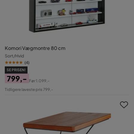
Komori Vægmontre 80 cm
Sort/Hvid
(
4
)
SE PRISEN!
799,-
Før
1.099,-
Pris
Original
Tidligere laveste pris 799,-
Pris