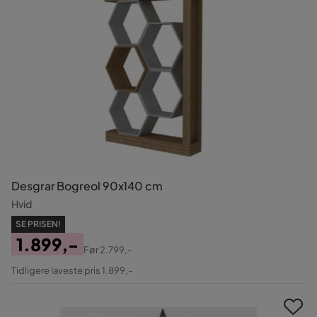
Desgrar Bogreol 90x140 cm
Hvid
SE PRISEN!
1.899,-
Før
2.799,-
Pris
Original
Tidligere laveste pris 1.899,-
Pris