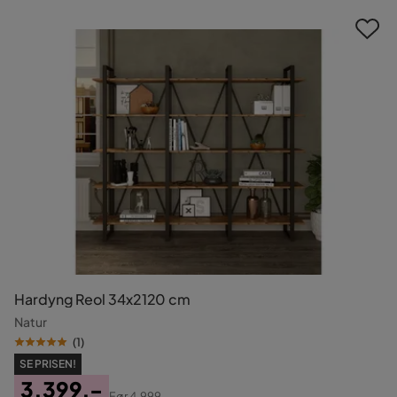
Hardyng Reol 34x2120 cm
Natur
(
1
)
SE PRISEN!
3.399,-
Før
4.999,-