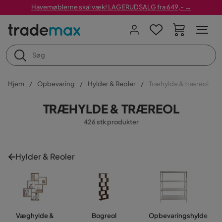
Havemøblerne skal væk! LAGERUDSALG fra 649,- →
Hjem
Opbevaring
Hylder & Reoler
Træhylde & træreol
TRÆHYLDE & TRÆREOL
426 stk produkter
Hylder & Reoler
Væghylde &
Bogreol
Opbevaringshylde