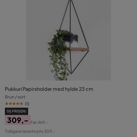
Pukkuri Papirsholder med hylde 23 cm
Brun / sort
(
1
)
SE PRISEN!
309,-
Før
469,-
Pris
Original
Tidligere laveste pris 309,-
Pris