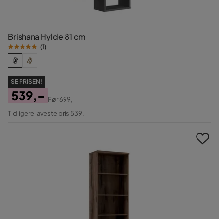
Brishana Hylde 81 cm
(
1
)
SE PRISEN!
539,-
Før
699,-
Pris
Original
Tidligere laveste pris 539,-
Pris