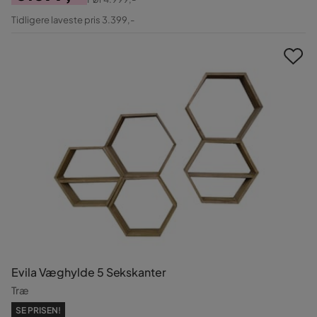
Pris
Original
Tidligere laveste pris 3.399,-
Pris
Evila Væghylde 5 Sekskanter
Træ
SE PRISEN!