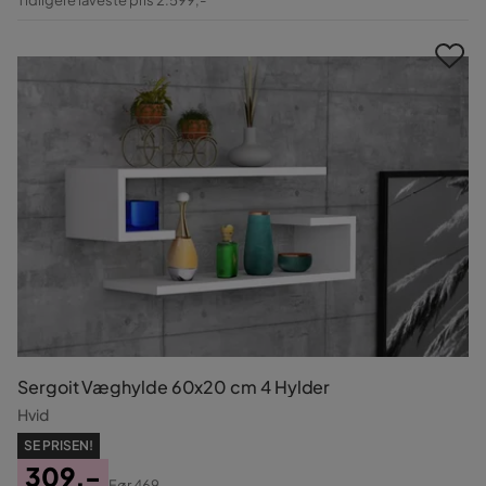
Pris
Sergoit Væghylde 60x20 cm 4 Hylder
Hvid
SE PRISEN!
309,-
Før
469,-