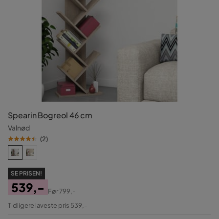
Spearin Bogreol 46 cm
Valnød
(
2
)
SE PRISEN!
539,-
Før
799,-
Pris
Original
Tidligere laveste pris 539,-
Pris