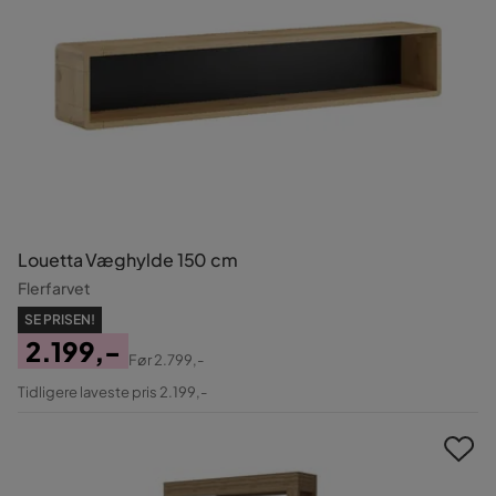
Louetta Væghylde 150 cm
Flerfarvet
SE PRISEN!
2.199,-
Før
2.799,-
Pris
Original
Tidligere laveste pris 2.199,-
Pris