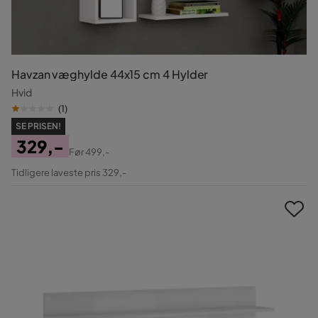
Havzan væghylde 44x15 cm 4 Hylder
Hvid
(
1
)
SE PRISEN!
329,-
Før
499,-
Pris
Original
Tidligere laveste pris 329,-
Pris