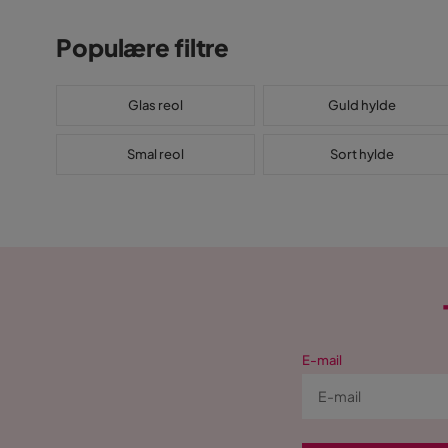
Populære filtre
Glas reol
Guld hylde
Smal reol
Sort hylde
E-mail