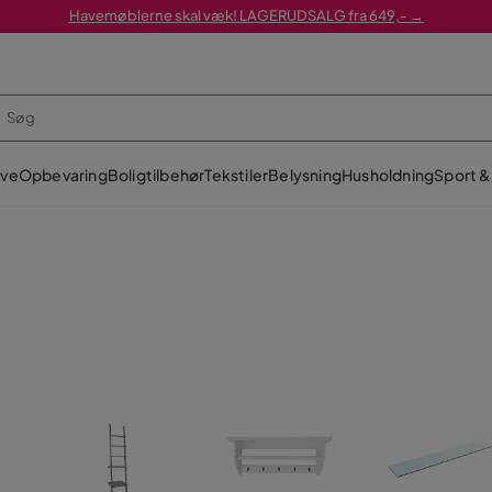
Havemøblerne skal væk! LAGERUDSALG fra 649,- →
ve
Opbevaring
Boligtilbehør
Tekstiler
Belysning
Husholdning
Sport & 