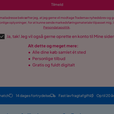
Tilmeld
-mailadresse bekræfter jeg, at jeg gerne vil modtage Trademax nyhedsbrev og
nlige oplysninger, for at kunne sende markedsføringsmateriale tilpasset mig, i
Persondatapolitik
.
Ja, tak! Jeg vil også gerne oprette en konto til Mine sider
Alt dette og meget mere:
•
Alle dine køb samlet ét sted
•
Personlige tilbud
•
Gratis og fuldt digitalt
match
14 dages fortrydelse
Fast lav fragtafgift
Op til 20 å