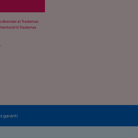
 godkender at Trademax
 henhold til Trademax
.
rs garanti