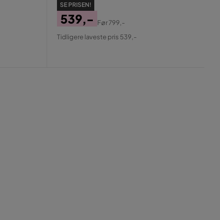
SE PRISEN!
539,-
Før
799,-
Pris
Original
Tidligere laveste pris 539,-
Pris