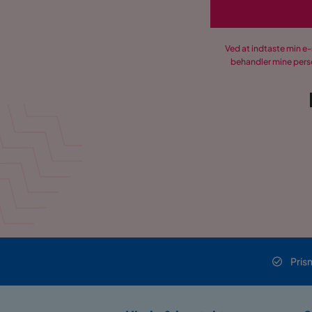
Ved at indtaste min e
behandler mine perso
Pris