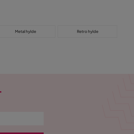
Metal hylde
Retro hylde
T