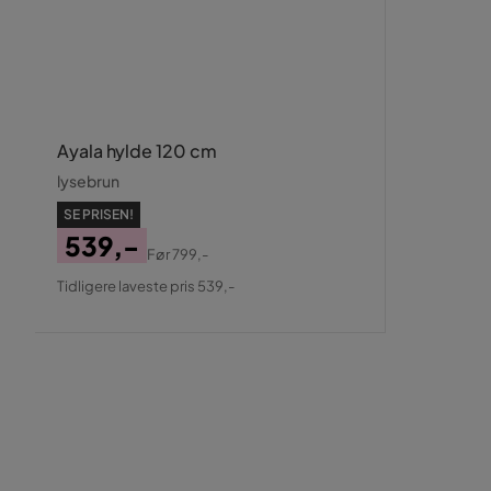
Ayala hylde 120 cm
lysebrun
SE PRISEN!
539,-
Før
799,-
Pris
Original
Tidligere laveste pris 539,-
Pris