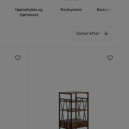
Hjørnehylde og
Reolsystem
Badeværelseshy
hjørnereol
Sorter efter
Sorter efter