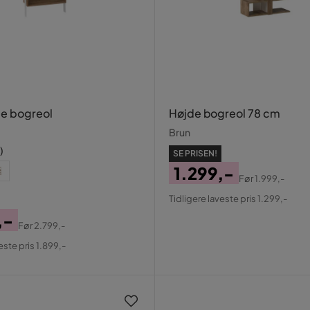
e bogreol
Højde bogreol 78 cm
Brun
)
SE PRISEN!
1.299,-
Før
1.999,-
Pris
Original
Tidligere laveste pris 1.299,-
Pris
,-
Før
2.799,-
al
este pris 1.899,-