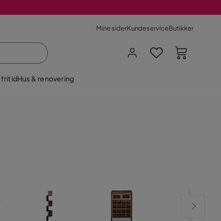
Mine sider
Kundeservice
Butikker
fritid
Hus & renovering