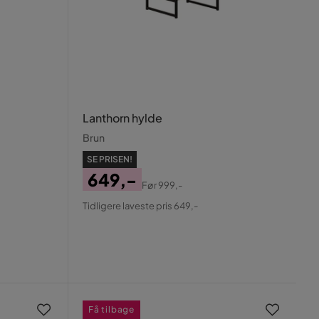
Lanthorn hylde
Brun
SE PRISEN!
649,-
Før
999,-
Pris
Original
Tidligere laveste pris 649,-
Pris
Få tilbage