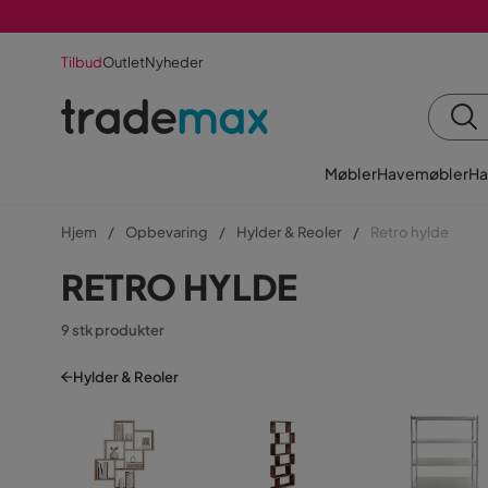
Tilbud
Outlet
Nyheder
Møbler
Havemøbler
Ha
Hjem
Opbevaring
Hylder & Reoler
Retro hylde
RETRO HYLDE
9 stk produkter
Hylder & Reoler