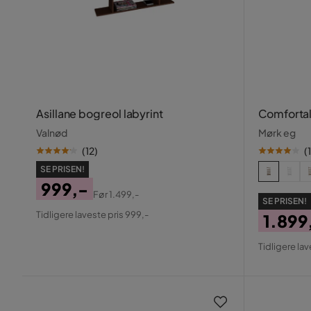
Asillane bogreol labyrint
Comfortal
Valnød
Mørk eg
(
12
)
(
1
SE PRISEN!
999,-
Før
1.499,-
SE PRISEN!
Pris
Original
Tidligere laveste pris 999,-
1.899
Pris
Pris
Origin
Tidligere lav
Pris