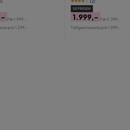
3
)
(
2
)
SE PRISEN!
,-
1.999,-
Før
1.999,-
Før
2.399,-
al
Pris
Original
este pris 1.299,-
Tidligere laveste pris 1.999,-
Pris