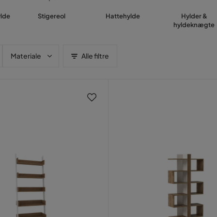
lde
Stigereol
Hattehylde
Hylder &
hyldeknægte
Materiale
Alle filtre