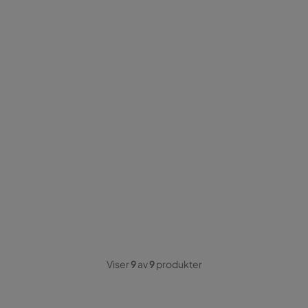
Viser
9
av
9
produkter