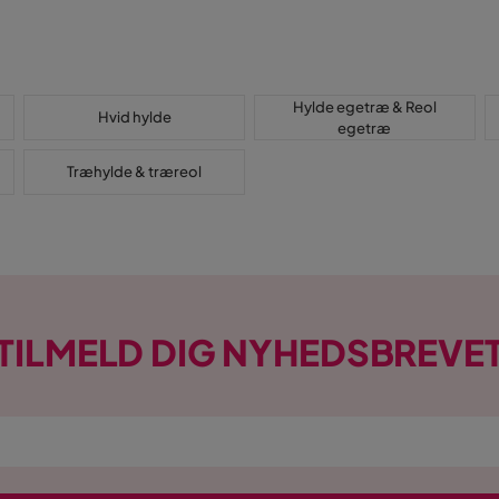
Hylde egetræ & Reol
Hvid hylde
egetræ
Træhylde & træreol
TILMELD DIG NYHEDSBREVE