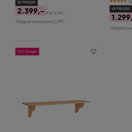
(
SE PRISEN!
2.399,-
SE PRISEN!
Før
3.199,-
1.299
Pris
Original
Tidligere laveste pris 2.399,-
Pris
Origin
Pris
Tidligere lav
Pris
Få tilbage