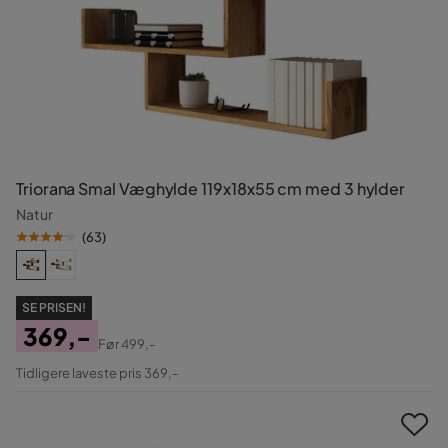
Triorana Smal Væghylde 119x18x55 cm med 3 hylder
Natur
(
63
)
SE PRISEN!
369,-
Før
499,-
Pris
Original
Tidligere laveste pris 369,-
Pris