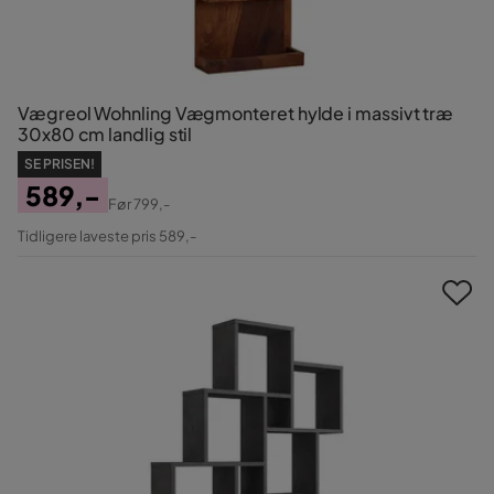
Vægreol Wohnling Vægmonteret hylde i massivt træ
30x80 cm landlig stil
SE PRISEN!
589,-
Før
799,-
Pris
Original
Tidligere laveste pris 589,-
Pris