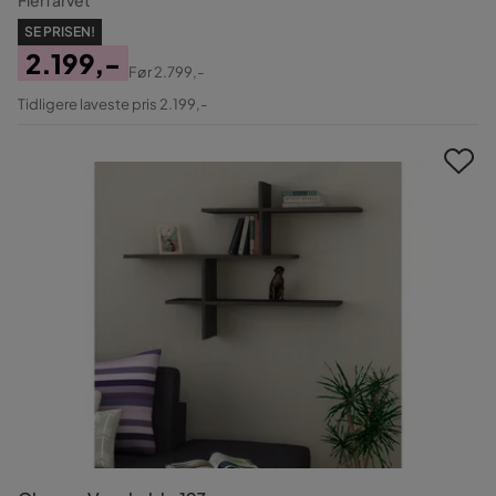
SE PRISEN!
2.199,-
Før
2.799,-
Pris
Original
Tidligere laveste pris 2.199,-
Pris