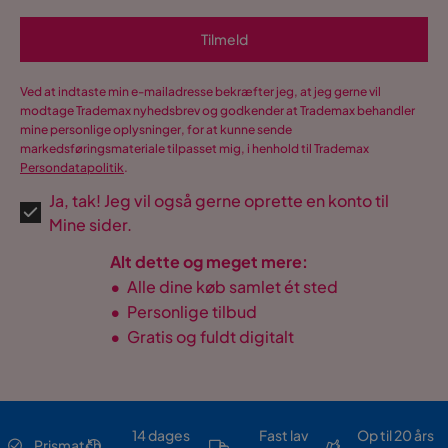
Tilmeld
Ved at indtaste min e-mailadresse bekræfter jeg, at jeg gerne vil
modtage Trademax nyhedsbrev og godkender at Trademax behandler
mine personlige oplysninger, for at kunne sende
markedsføringsmateriale tilpasset mig, i henhold til Trademax
Persondatapolitik
.
Ja, tak! Jeg vil også gerne oprette en konto til
Mine sider.
Alt dette og meget mere:
•
Alle dine køb samlet ét sted
•
Personlige tilbud
•
Gratis og fuldt digitalt
14 dages
Fast lav
Op til 20 års
Prismatch