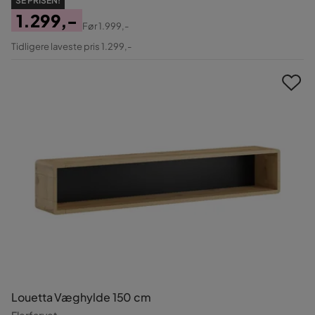
SE PRISEN!
1.299,-
Før
1.999,-
Pris
Original
Tidligere laveste pris 1.299,-
Pris
Louetta Væghylde 150 cm
Flerfarvet