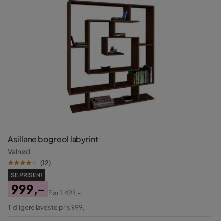
Asillane bogreol labyrint
Valnød
(
12
)
SE PRISEN!
999,-
Før
1.499,-
Pris
Original
Tidligere laveste pris 999,-
Pris