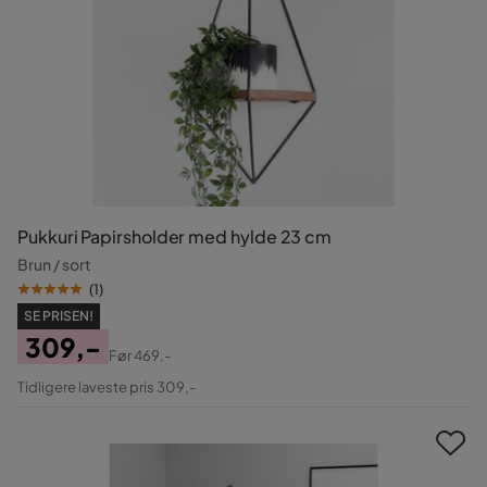
Pukkuri Papirsholder med hylde 23 cm
Brun / sort
(
1
)
SE PRISEN!
309,-
Før
469,-
Pris
Original
Tidligere laveste pris 309,-
Pris