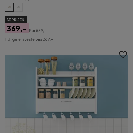
SE PRISEN!
369,-
Før
539,-
Pris
Original
Tidligere laveste pris 369,-
Pris