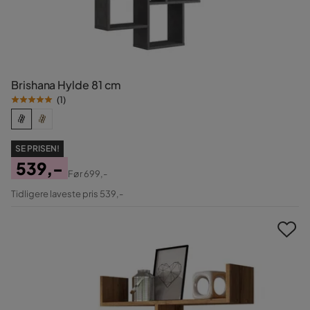
Brishana Hylde 81 cm
(
1
)
SE PRISEN!
539,-
Før
699,-
Pris
Original
Tidligere laveste pris 539,-
Pris