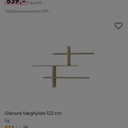
539,-
Før
699,-
Pris
Original
Tidligere laveste pris 539,-
Pris
Glenure Væghylde 123 cm
Eg
(
4
)