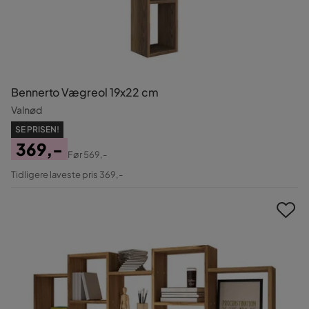
Bennerto Vægreol 19x22 cm
Valnød
SE PRISEN!
369,-
Før
569,-
Pris
Original
Tidligere laveste pris 369,-
Pris