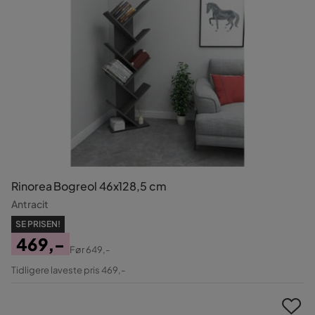
Rinorea Bogreol 46x128,5 cm
Antracit
SE PRISEN!
469,-
Før
649,-
Pris
Original
Tidligere laveste pris 469,-
Pris