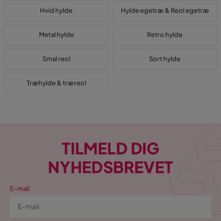
Hvid hylde
Hylde egetræ & Reol egetræ
Metal hylde
Retro hylde
Smal reol
Sort hylde
Træhylde & træreol
TILMELD DIG
NYHEDSBREVET
E-mail