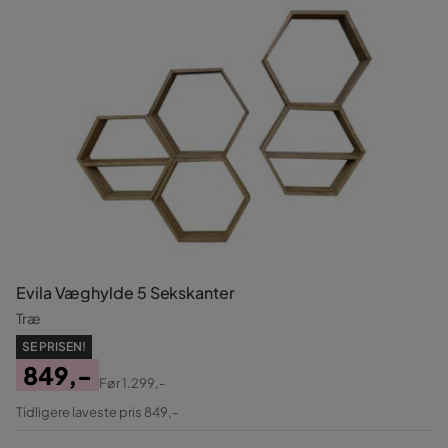
Evila Væghylde 5 Sekskanter
Træ
SE PRISEN!
849,-
Før
1.299,-
Pris
Original
Tidligere laveste pris 849,-
Pris