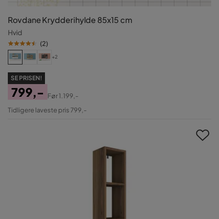
Rovdane Krydderihylde 85x15 cm
Hvid
(
2
)
+2
SE PRISEN!
799,-
Før
1.199,-
Pris
Original
Tidligere laveste pris 799,-
Pris