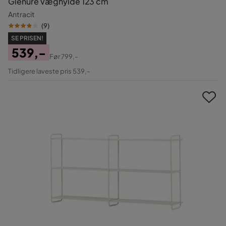
Glenure Væghylde 123 cm
Antracit
(
9
)
SE PRISEN!
539,-
Før
799,-
Pris
Original
Tidligere laveste pris 539,-
Pris