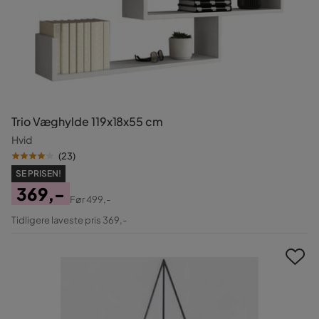
Trio Væghylde 119x18x55 cm
Hvid
(
23
)
SE PRISEN!
369,-
Før
499,-
Pris
Original
Tidligere laveste pris 369,-
Pris