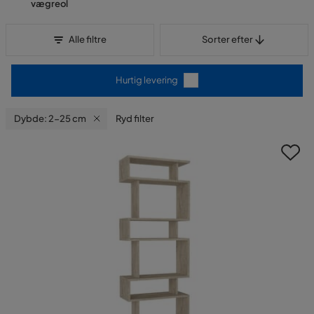
vægreol
Sorter efter
Alle filtre
Sorter efter
Hurtig levering
Dybde: 2-25 cm
Ryd filter