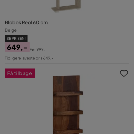
Blobok Reol 60 cm
Beige
SE PRISEN!
649,-
Før
999,-
Pris
Original
Tidligere laveste pris 649,-
Pris
Få tilbage