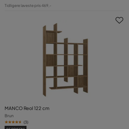
Pris
Original
Tidligere laveste pris 469,-
Pris
MANCO Reol 122 cm
Brun
(
3
)