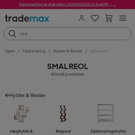
Havemøblerne skal væk! LAGERUDSALG fra 649,- →
Hjem
Opbevaring
Hylder & Reoler
Smal reol
SMAL REOL
404 stk produkter
Hylder & Reoler
Væghylde &
Bogreol
Opbevaringshylde