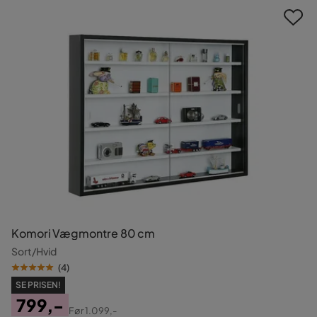
Komori Vægmontre 80 cm
Sort/Hvid
(
4
)
SE PRISEN!
799,-
Før
1.099,-