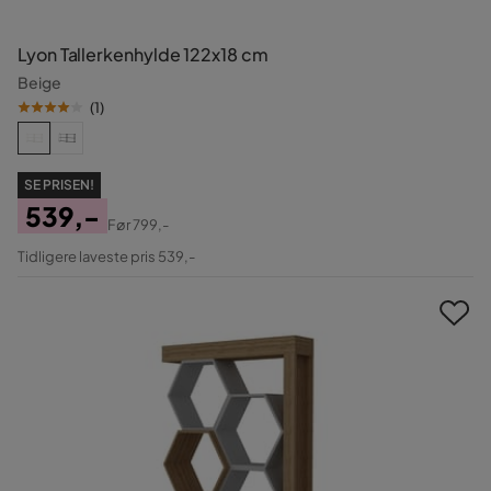
Lyon Tallerkenhylde 122x18 cm
Beige
(
1
)
SE PRISEN!
539,-
Før
799,-
Pris
Original
Tidligere laveste pris 539,-
Pris