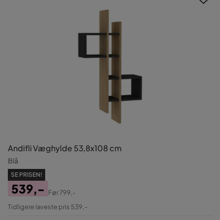
Andifli Væghylde 53,8x108 cm
Blå
SE PRISEN!
539,-
Før
799,-
Pris
Original
Tidligere laveste pris 539,-
Pris