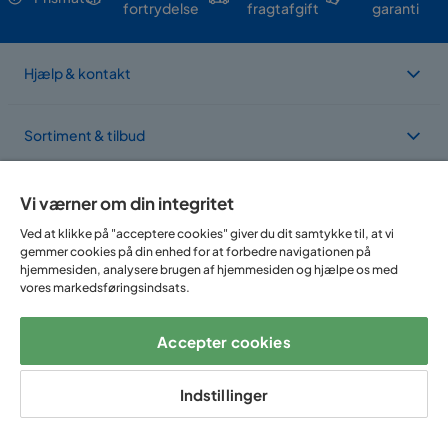
fortrydelse
fragtafgift
garanti
Hjælp & kontakt
Sortiment & tilbud
Om Trademax
Vi værner om din integritet
Ved at klikke på "acceptere cookies" giver du dit samtykke til, at vi
gemmer cookies på din enhed for at forbedre navigationen på
Vi findes i flere forskellige lande
hjemmesiden, analysere brugen af hjemmesiden og hjælpe os med
vores markedsføringsindsats.
Accepter cookies
Indstillinger
Følg os på: