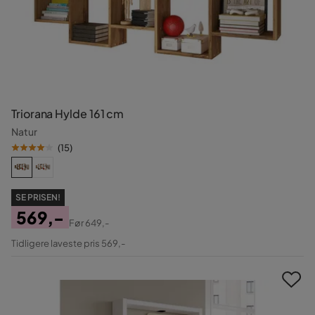
Triorana Hylde 161 cm
Natur
(
15
)
SE PRISEN!
569,-
Før
649,-
Pris
Original
Tidligere laveste pris 569,-
Pris