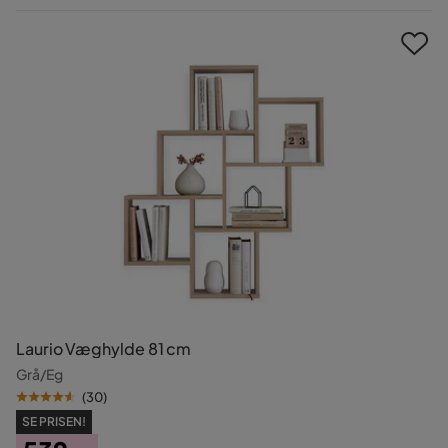
Pris
Laurio Væghylde 81 cm
Grå/Eg
(
30
)
SE PRISEN!