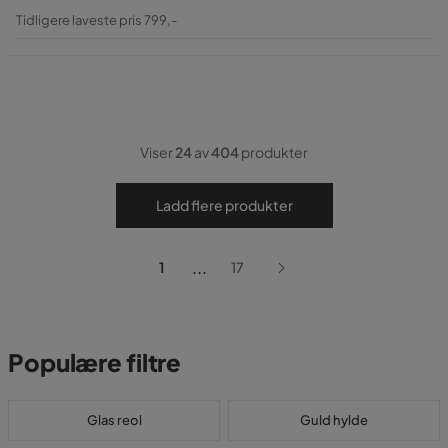
Pris
Original
Tidligere laveste pris 799,-
Pris
Viser
24
av
404
produkter
Ladd flere produkter
...
1
17
Populære filtre
Glas reol
Guld hylde