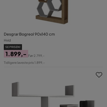
Desgrar Bogreol 90x140 cm
Hvid
SE PRISEN!
1.899,-
Før
2.799,-
Pris
Original
Tidligere laveste pris 1.899,-
Pris