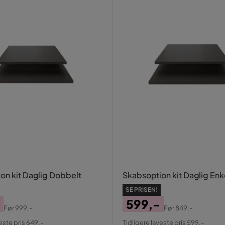
on kit Daglig Dobbelt
Skabsoption kit Daglig Enk
SE PRISEN!
599,-
Før
999,-
Før
849,-
al
Pris
Original
este pris 649,-
Tidligere laveste pris 599,-