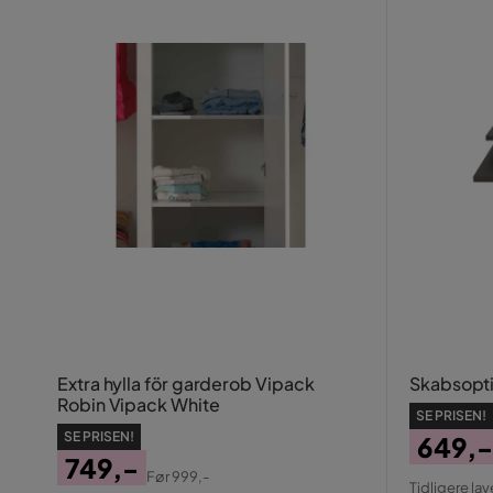
Extra hylla för garderob Vipack
Skabsopti
Robin Vipack White
SE PRISEN!
SE PRISEN!
649,-
749,-
Pris
Origin
Før
999,-
Tidligere lav