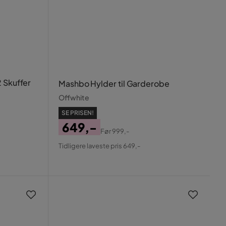
 Skuffer
Mashbo Hylder til Garderobe
Offwhite
SE PRISEN!
649,-
Før
999,-
Pris
Original
Tidligere laveste pris 649,-
Pris