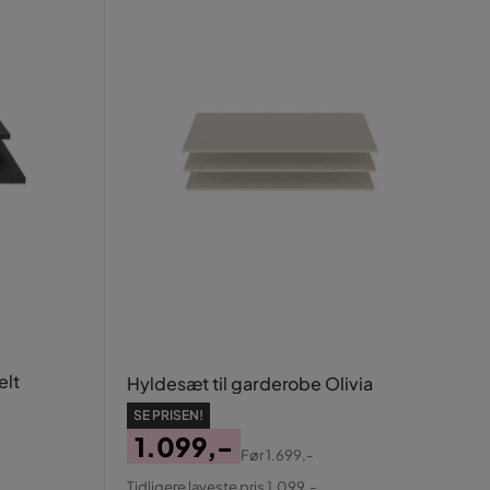
elt
Hyldesæt til garderobe Olivia
SE PRISEN!
1.099,-
Før
1.699,-
Pris
Original
Tidligere laveste pris 1.099,-