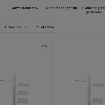
Kurveskuffestativ
Garderobebelysning
Hyldeknægte ti
garderobe
Udseende
Alle filtre