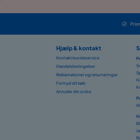
Pris
Hjælp & kontakt
S
Kontakt kundeservice
P
S
Handelsbetingelser
S
Reklamationer og returneringer
H
Fortryd dit køb
K
Annuller din ordre
P
A
H
B
J
R