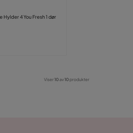
 Hylder 4 You Fresh 1 dør
Viser
10
av
10
produkter