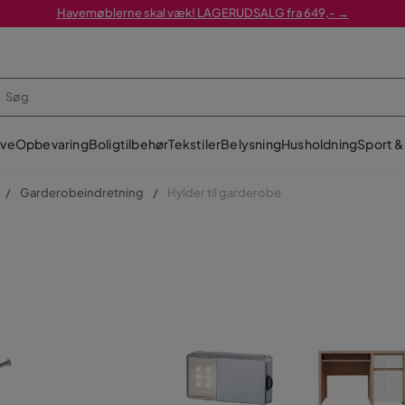
Havemøblerne skal væk! LAGERUDSALG fra 649,- →
ve
Opbevaring
Boligtilbehør
Tekstiler
Belysning
Husholdning
Sport & 
Garderobeindretning
Hylder til garderobe