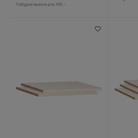
Pris
Original
Pris
Tidligere laveste pris 749,-
Pris