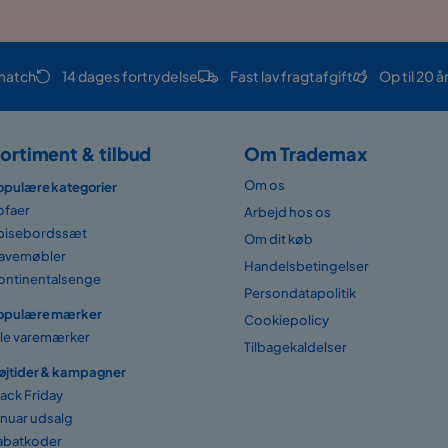
match
14 dages fortrydelse
Fast lav fragtafgift
Op til 20 å
ortiment & tilbud
Om Trademax
Om os
opulære kategorier
ofaer
Arbejd hos os
pisebordssæt
Om dit køb
avemøbler
Handelsbetingelser
ontinentalsenge
Persondatapolitik
opulære mærker
Cookiepolicy
lle varemærker
Tilbagekaldelser
øjtider & kampagner
lack Friday
anuar udsalg
abatkoder