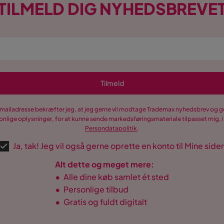
TILMELD DIG NYHEDSBREVE
Tilmeld
-mailadresse bekræfter jeg, at jeg gerne vil modtage Trademax nyhedsbrev og
nlige oplysninger, for at kunne sende markedsføringsmateriale tilpasset mig, i
Persondatapolitik
.
Ja, tak! Jeg vil også gerne oprette en konto til Mine sider
Alt dette og meget mere:
•
Alle dine køb samlet ét sted
•
Personlige tilbud
•
Gratis og fuldt digitalt