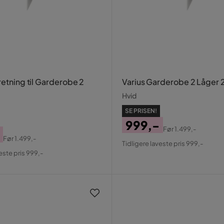
retning til Garderobe 2
Varius Garderobe 2 Låger 2
Hvid
SE PRISEN!
999,-
Før
1.499,-
Pris
Original
Før
1.499,-
Tidligere laveste pris 999,-
al
Pris
este pris 999,-