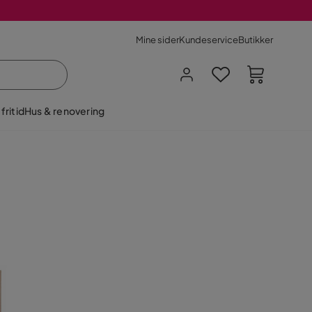
Mine sider
Kundeservice
Butikker
fritid
Hus & renovering