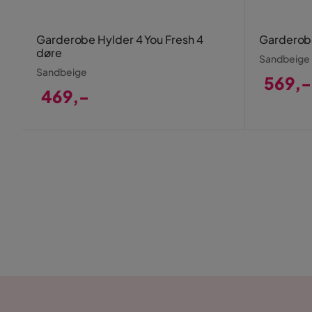
Garderobe Hylder 4 You Fresh 4
Garderobe
døre
Sandbeige
Sandbeige
569,-
469,-
Pris
Pris