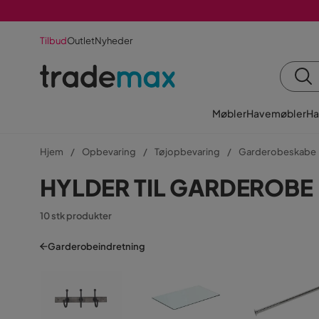
Tilbud
Outlet
Nyheder
Møbler
Havemøbler
Ha
Hjem
Opbevaring
Tøjopbevaring
Garderobeskabe
HYLDER TIL GARDEROBE
10 stk produkter
Garderobeindretning