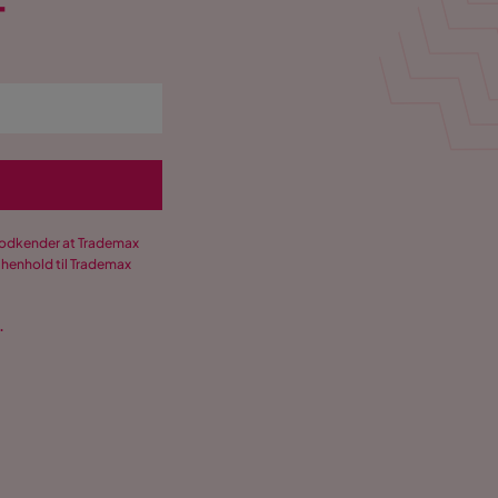
T
 godkender at Trademax
 henhold til Trademax
.