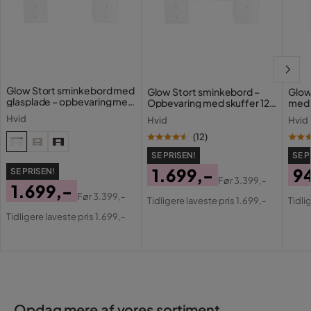
Glow Stort sminkebord med
Glow Stort sminkebord –
Glow
glasplade – opbevaring med
Opbevaring med skuffer 120
med 
skuffer og rum 120 cm
cm
Holl
Hvid
Hvid
Hvid
opla
(
12
)
SE PRISEN!
SE P
1.699,-
9
SE PRISEN!
Før
3.399,-
1.699,-
Pris
Original
Pri
Or
Før
3.399,-
Tidligere laveste pris 1.699,-
Tidli
Pris
Original
Pris
Pri
Tidligere laveste pris 1.699,-
Pris
Opdag mere af vores sortiment