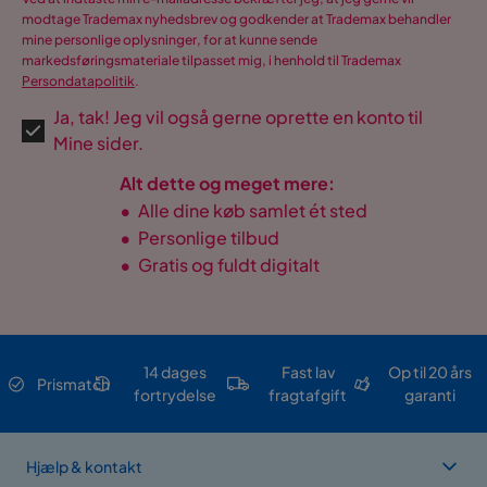
modtage Trademax nyhedsbrev og godkender at Trademax behandler
mine personlige oplysninger, for at kunne sende
markedsføringsmateriale tilpasset mig, i henhold til Trademax
Persondatapolitik
.
Ja, tak! Jeg vil også gerne oprette en konto til
Mine sider.
Alt dette og meget mere:
•
Alle dine køb samlet ét sted
•
Personlige tilbud
•
Gratis og fuldt digitalt
14 dages
Fast lav
Op til 20 års
Prismatch
fortrydelse
fragtafgift
garanti
Hjælp & kontakt