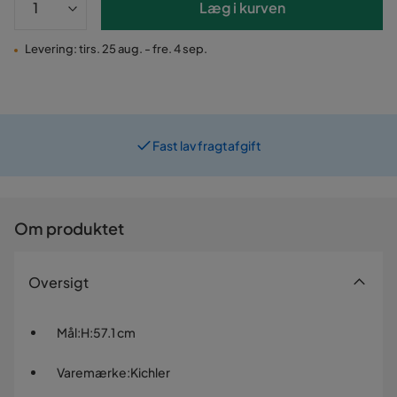
Læg i kurven
Levering: tirs. 25 aug. - fre. 4 sep.
Fast lav fragtafgift
Om produktet
Oversigt
Mål
:
H:57.1 cm
Varemærke
:
Kichler