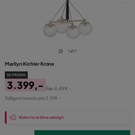
1 af 7
Marilyn Kichler Krone
SE PRISEN!
3.399,-
Før
4.499,-
Pris
Original
Tidligere laveste pris 3.399,-
Pris
Risiko for at blive udsolgt!