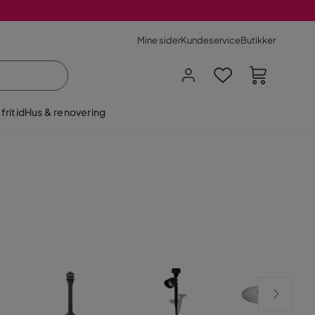
Mine sider
Kundeservice
Butikker
fritid
Hus & renovering