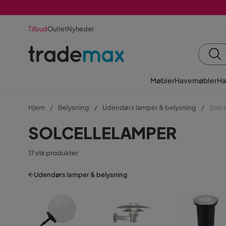
Tilbud
Outlet
Nyheder
Møbler
Havemøbler
Ha
Hjem
Belysning
Udendørs lamper & belysning
Solc
SOLCELLELAMPER
17 stk produkter
Udendørs lamper & belysning