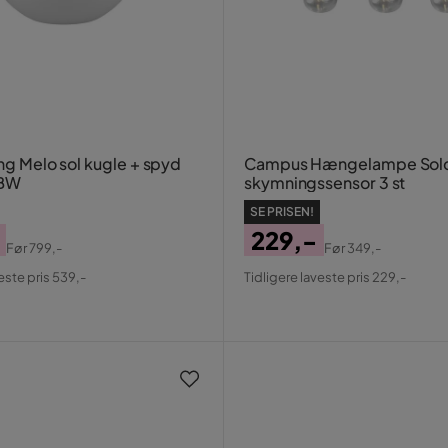
ing Melo sol kugle + spyd
Campus Hængelampe Solc
BW
skymningssensor 3 st
SE PRISEN!
229,-
Før
799,-
Før
349,-
al
Pris
Original
este pris 539,-
Tidligere laveste pris 229,-
Pris