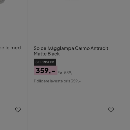
elle med
Solcellvägglampa Carmo Antracit
Matte Black
SE PRISEN!
359,-
Før
539,-
Pris
Original
Tidligere laveste pris 359,-
Pris