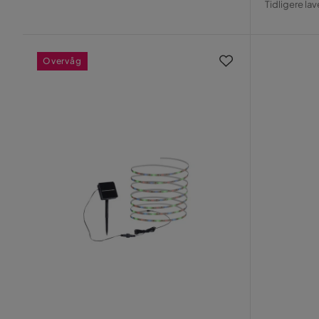
Pris
Tidligere lav
Pris
Overvåg