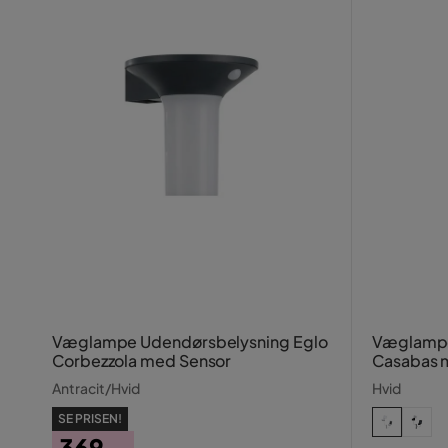
Væglampe Udendørsbelysning Eglo
Væglampe
Corbezzola med Sensor
Casabas 
Antracit/Hvid
Hvid
SE PRISEN!
369,-