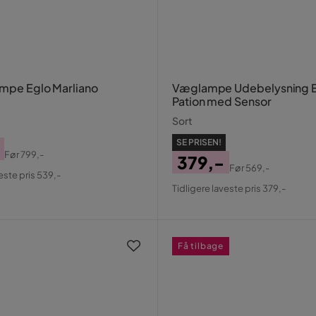
ampe Eglo Marliano
Væglampe Udebelysning 
Pation med Sensor
Sort
SE PRISEN!
Før
799,-
379,-
al
Før
569,-
este pris 539,-
Pris
Original
Tidligere laveste pris 379,-
Pris
Få tilbage