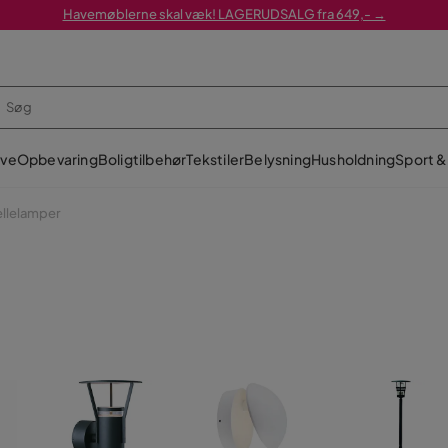
Havemøblerne skal væk! LAGERUDSALG fra 649,- →
ve
Opbevaring
Boligtilbehør
Tekstiler
Belysning
Husholdning
Sport & 
ellelamper