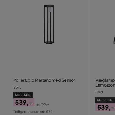
Poller Eglo Martano med Sensor
Væglampe
Lamozzo 
Sort
Transpare
Hvid
SE PRISEN!
SE PRISEN!
539,-
Før
799,-
539,-
Pris
Original
Tidligere laveste pris 539,-
Pris
Origin