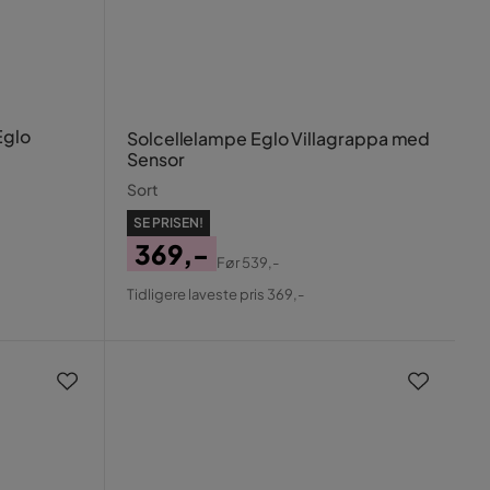
Eglo
Solcellelampe Eglo Villagrappa med
Sensor
Sort
SE PRISEN!
369,-
Før
539,-
Pris
Original
Tidligere laveste pris 369,-
Pris