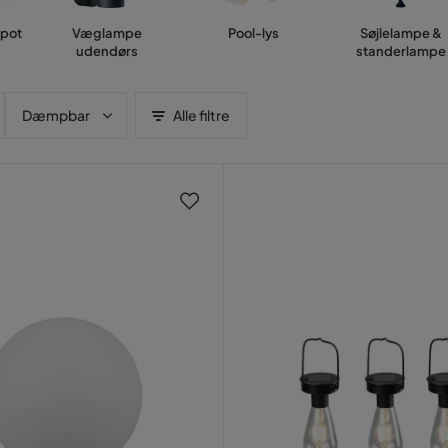
pot
Væglampe
Pool-lys
Søjlelampe &
udendørs
standerlampe
Dæmpbar
Alle filtre