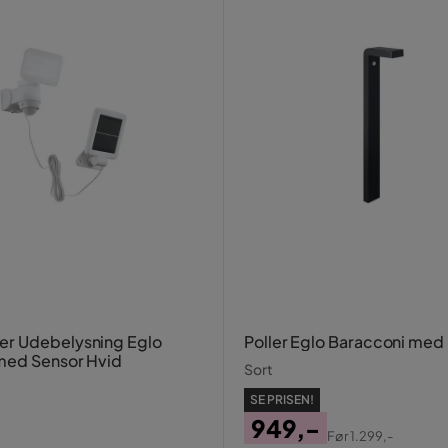
r Udebelysning Eglo
Poller Eglo Baracconi med
med Sensor Hvid
Sort
SE PRISEN!
949,-
Før
1.299,-