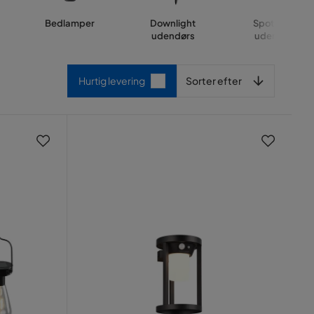
Bedlamper
Downlight
Spotlights
udendørs
udendørs
Sorter efter
Hurtig levering
Sorter efter