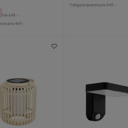
Pris
Original
Tidligere laveste pris 949,-
Pris
Før
649,-
al
este pris 469,-