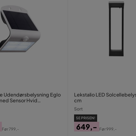
 Udendørsbelysning Eglo
Lekstalio LED Solcellebely
med Sensor Hvid
cm
nt
Sort
SE PRISEN!
649,-
Før
799,-
Før
999,-
al
Pris
Original