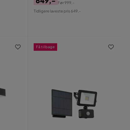
649,-
Før
999,-
Pris
Original
Tidligere laveste pris 649,-
Pris
Få tilbage