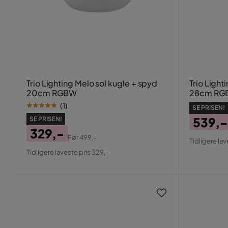
Trio Lighting Melo sol kugle + spyd
Trio Light
20cm RGBW
28cm RG
(
1
)
SE PRISEN!
539,-
SE PRISEN!
329,-
Pris
Origin
Før
499,-
Tidligere lav
Pris
Original
Pris
Tidligere laveste pris 329,-
Pris