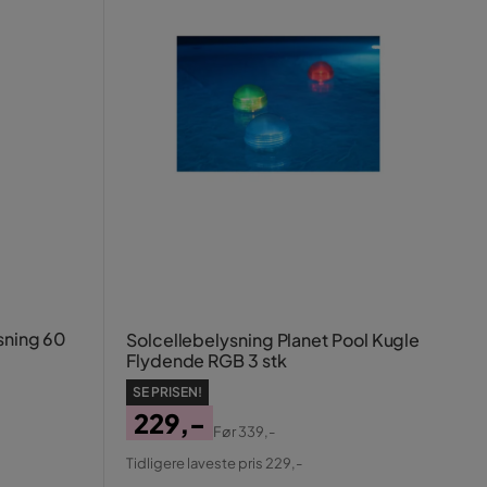
sning 60
Solcellebelysning Planet Pool Kugle
Flydende RGB 3 stk
SE PRISEN!
229,-
Før
339,-
Pris
Original
Tidligere laveste pris 229,-
Pris