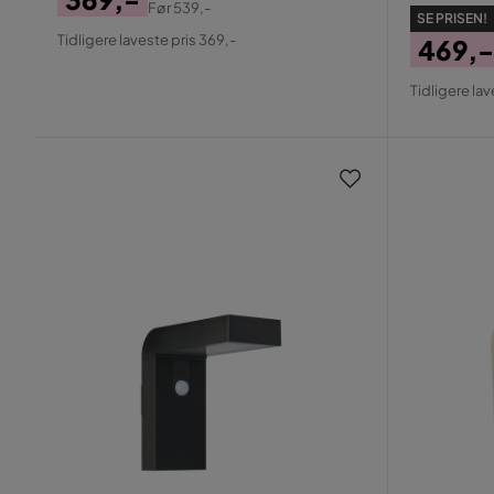
Før
539,-
SE PRISEN!
Pris
Original
Tidligere laveste pris 369,-
469,-
Pris
Pris
Origin
Tidligere lav
Pris