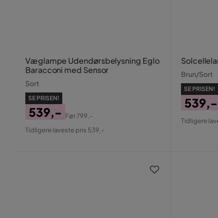
Væglampe Udendørsbelysning Eglo
Solcellel
Baracconi med Sensor
Brun/Sort
Sort
SE PRISEN!
SE PRISEN!
539,-
539,-
Pris
Origin
Før
799,-
Tidligere lav
Pris
Original
Pris
Tidligere laveste pris 539,-
Pris