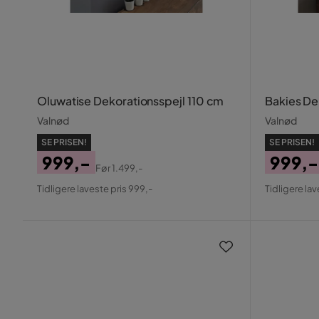
Oluwatise Dekorationsspejl 110 cm
Bakies De
Valnød
Valnød
SE PRISEN!
SE PRISEN!
999,-
999,-
Før
1.499,-
Pris
Original
Pris
Origin
Tidligere laveste pris 999,-
Tidligere lav
Pris
Pris