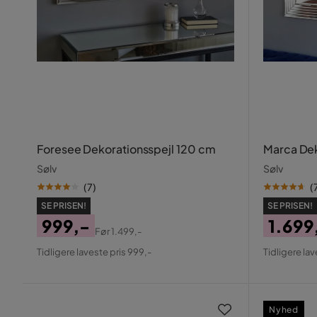
Foresee Dekorationsspejl 120 cm
Marca Dek
Sølv
Sølv
(
7
)
(
SE PRISEN!
SE PRISEN!
999,-
1.699
Før
1.499,-
Pris
Original
Pris
Origin
Tidligere laveste pris 999,-
Tidligere lav
Pris
Pris
Nyhed