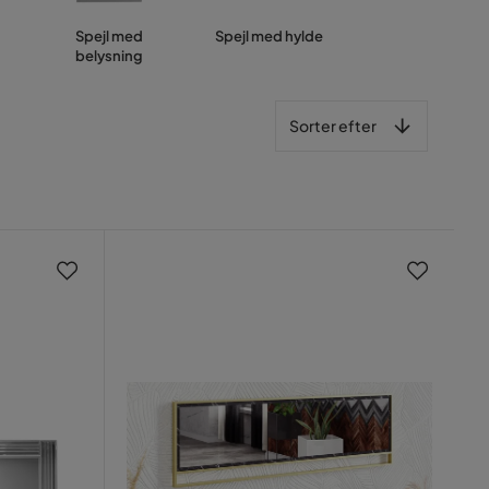
Spejl med
Spejl med hylde
belysning
Sorter efter
Sorter efter