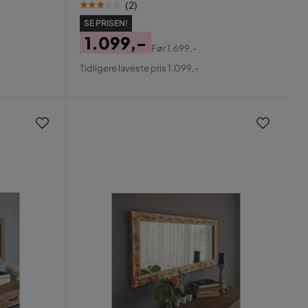
(
2
)
SE PRISEN!
1.099,-
Før
1.699,-
Pris
Original
Tidligere laveste pris 1.099,-
Pris