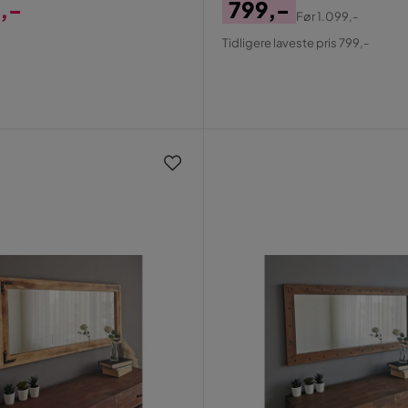
,-
799,-
Før
1.099,-
Pris
Original
Tidligere laveste pris 799,-
Pris