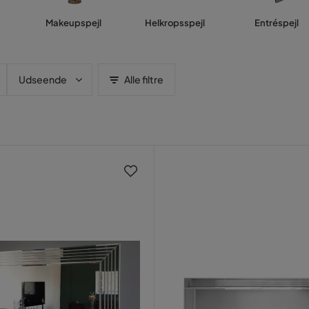
Makeupspejl
Helkropsspejl
Entréspejl
Udseende
Alle filtre