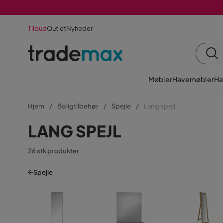
Tilbud
Outlet
Nyheder
Møbler
Havemøbler
Ha
Hjem
Boligtilbehør
Spejle
Lang spejl
LANG SPEJL
26 stk produkter
Spejle