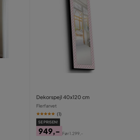
Dekorspejl 40x120 cm
Flerfarvet
(
1
)
SE PRISEN!
949,-
Før
1.299,-
Pris
Original