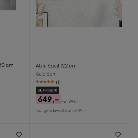
120 cm
Abla Spejl 122 cm
Guld|Sort
(
1
)
SE PRISEN!
649,-
Før
999,-
Pris
Original
Tidligere laveste pris 649,-
Pris