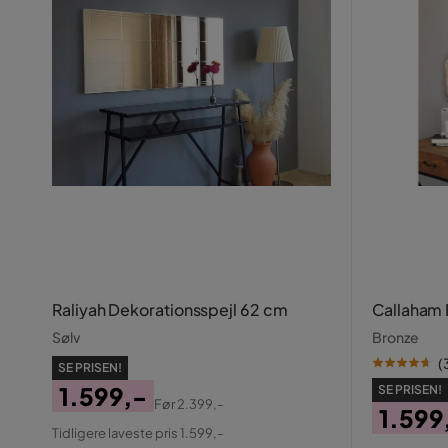
Raliyah Dekorationsspejl 62 cm
Callaham 
Sølv
Bronze
(
SE PRISEN!
1.599,-
SE PRISEN!
Før
2.399,-
1.599
Pris
Original
Tidligere laveste pris 1.599,-
Pris
Origin