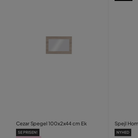
Cezar Spegel 100x2x44 cm Ek
Spejl Hom
SE PRISEN!
NYHED