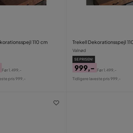
korationsspejl 110 cm
Trekell Dekorationsspejl 1
Valnød
SE PRISEN!
999,-
Før
1.499,-
Før
1.499,-
al
Pris
Original
este pris 999,-
Tidligere laveste pris 999,-
Pris