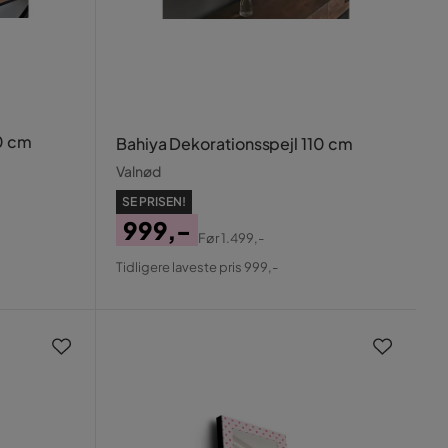
10 cm
Bahiya Dekorationsspejl 110 cm
Valnød
SE PRISEN!
999,-
Før
1.499,-
Pris
Original
Tidligere laveste pris 999,-
Pris