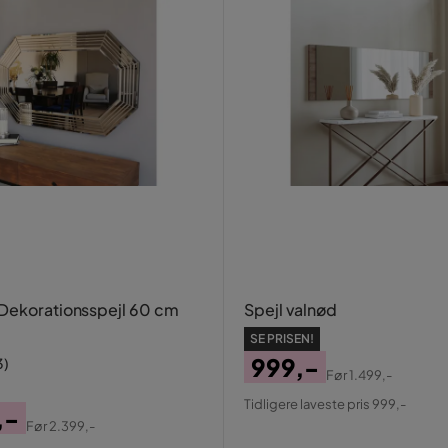
Dekorationsspejl 60 cm
Spejl valnød
SE PRISEN!
999,-
3
)
Før
1.499,-
Pris
Original
Tidligere laveste pris 999,-
,-
Pris
Før
2.399,-
al