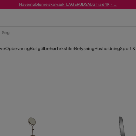
Havemøblerne skal væk! LAGERUDSALG fra 649,- →
ve
Opbevaring
Boligtilbehør
Tekstiler
Belysning
Husholdning
Sport & 