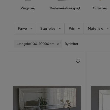
Vægspejl
Badeværelsesspejl
Gulvspejl
Farve
Størrelse
Pris
Materiale
Længde: 100-10000 cm
Ryd filter