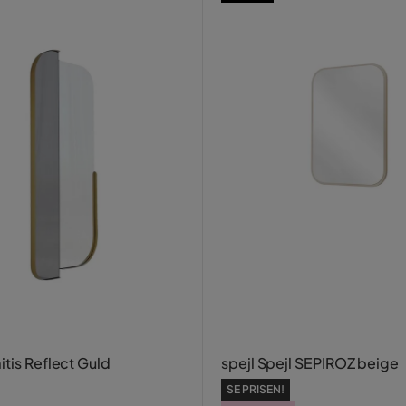
itis Reflect Guld
spejl Spejl SEPIROZ beige
SE PRISEN!