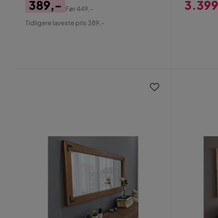
389,-
3.399
Før
449,-
Pris
Original
Pris
Tidligere laveste pris 389,-
Pris