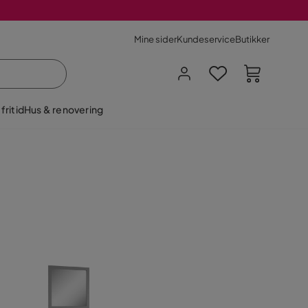
Mine sider
Kundeservice
Butikker
fritid
Hus & renovering