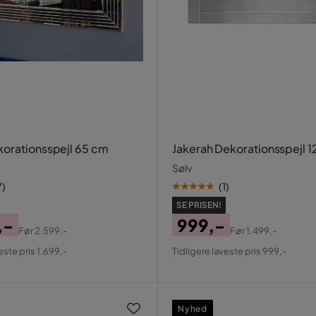
orationsspejl 65 cm
Jakerah Dekorationsspejl 
Sølv
7
)
(
1
)
SE PRISEN!
,-
999,-
Før
2.599,-
Før
1.499,-
al
Pris
Original
este pris 1.699,-
Tidligere laveste pris 999,-
Pris
Nyhed