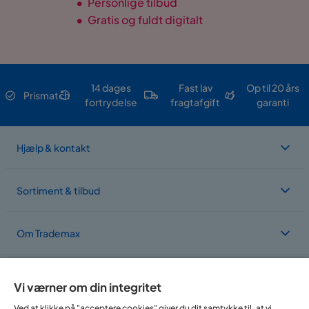
•
Personlige tilbud
•
Gratis og fuldt digitalt
14 dages
Fast lav
Op til 20 års
Prismatch
fortrydelse
fragtafgift
garanti
Hjælp & kontakt
Sortiment & tilbud
Om Trademax
Vi findes i flere forskellige lande
Vi værner om din integritet
Ved at klikke på "acceptere cookies" giver du dit samtykke til, at vi