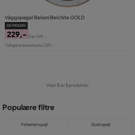
Väggspegel Beliani Belchite GOLD
SE PRISEN!
229,-
Før
349,-
Pris
Original
Tidligere laveste pris 229,-
Pris
Viser
3
av
3
produkter
Populære filtre
Firkantet spejl
Guld spejl