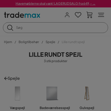
Havemøblerne skal væk! LAGERUDSALG fra 649,- →
Hjem
Boligtilbehør
Spejle
Lille rundt spejl
LILLE RUNDT SPEJL
3 stk produkter
Spejle
Vægspejl
Badeværelsesspejl
Gulvspejl