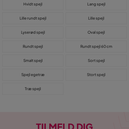
Hvidt spejl
Lang spejl
Lille rundt spejl
Lille spejl
Lyserød spejl
Oval spejl
Rundt spejl
Rundt spejl 60 cm
Smalt spejl
Sort spejl
Spejl egetræ
Stort spejl
Træ spejl
TILMELD DIG