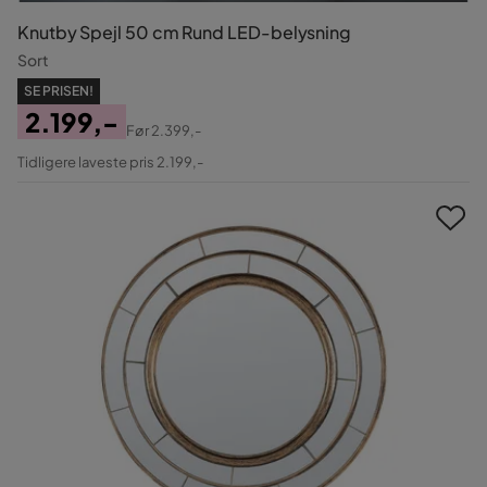
Knutby Spejl 50 cm Rund LED-belysning
Sort
SE PRISEN!
2.199,-
Før
2.399,-
Pris
Original
Tidligere laveste pris 2.199,-
Pris