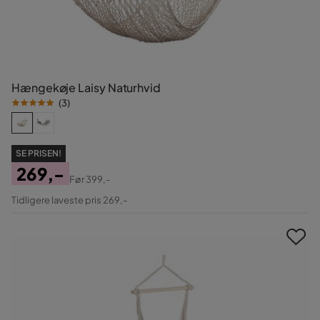
Hængekøje Laisy Naturhvid
(
3
)
SE PRISEN!
269,-
Før
399,-
Pris
Original
Tidligere laveste pris 269,-
Pris