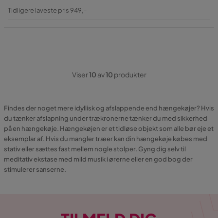
Pris
Original
Tidligere laveste pris 949,-
Pris
Viser
10
av
10
produkter
Findes der noget mere idyllisk og afslappende end hængekøjer? Hvis
du tænker afslapning under trækronerne tænker du med sikkerhed
på en hængekøje. Hængekøjen er et tidløse objekt som alle bør eje et
eksemplar af. Hvis du mangler træer kan din hængekøje købes med
stativ eller sættes fast mellem nogle stolper. Gyng dig selv til
meditativ ekstase med mild musik i ørerne eller en god bog der
stimulerer sanserne.