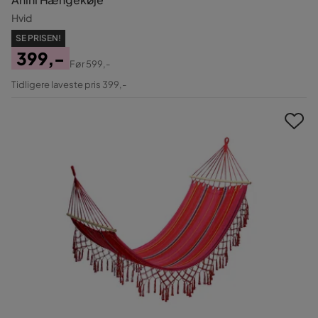
Hvid
SE PRISEN!
399,-
Før
599,-
Pris
Original
Tidligere laveste pris 399,-
Pris