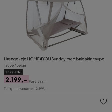
Hængekøje HOME4YOU Sunday med baldakin taupe
Taupe / beige
SE PRISEN!
2.199,-
Før
3.399,-
Pris
Original
Tidligere laveste pris 2.199,-
Pris