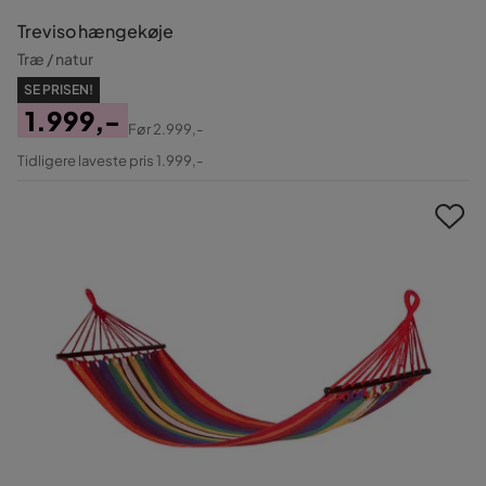
Treviso hængekøje
Træ / natur
SE PRISEN!
1.999,-
Før
2.999,-
Pris
Original
Tidligere laveste pris 1.999,-
Pris