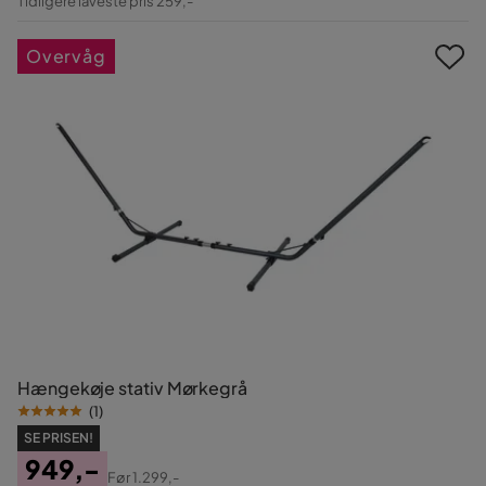
Tidligere laveste pris 259,-
Pris
Overvåg
Hængekøje stativ Mørkegrå
(
1
)
SE PRISEN!
949,-
Før
1.299,-