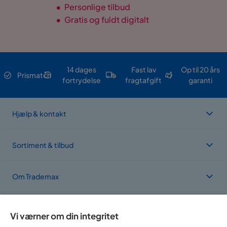
•
Personlige tilbud
•
Gratis og fuldt digitalt
14 dages
Fast lav
Op til 20 års
Prismatch
fortrydelse
fragtafgift
garanti
Hjælp & kontakt
Sortiment & tilbud
Om Trademax
Vi findes i flere forskellige lande
Vi værner om din integritet