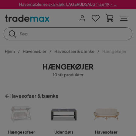
Havemøblerne skal væk! LAGERUDSALG fra 649,- →
Hjem
Havemøbler
Havesofaer & bænke
Hængekøjer
HÆNGEKØJER
10 stk produkter
Havesofaer & bænke
Hængesofaer
Udendørs
Havesofaer