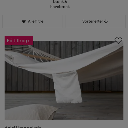
bænk &
havebænk
Sorter efter
Alle filtre
Sorter efter
Få tilbage
Anini Hængekøje