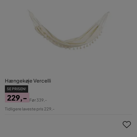
Hængekøje Vercelli
SE PRISEN!
229,-
Før
339,-
Pris
Original
Tidligere laveste pris 229,-
Pris