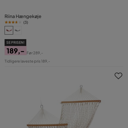
Riina Hængekøje
(
3
)
SE PRISEN!
189,-
Før
289,-
Pris
Original
Tidligere laveste pris 189,-
Pris