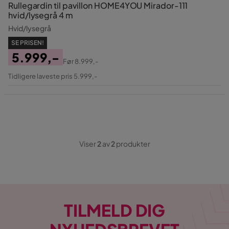
Rullegardin til pavillon HOME4YOU Mirador-111
hvid/lysegrå 4 m
Hvid/lysegrå
SE PRISEN!
5.999,-
Før
8.999,-
Pris
Original
Tidligere laveste pris 5.999,-
Pris
Viser
2
av
2
produkter
TILMELD DIG