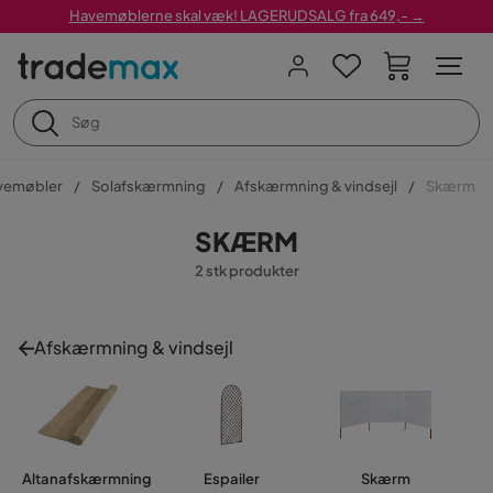
Havemøblerne skal væk! LAGERUDSALG fra 649,- →
vemøbler
Solafskærmning
Afskærmning & vindsejl
Skærm
SKÆRM
2 stk produkter
Afskærmning & vindsejl
Altanafskærmning
Espailer
Skærm