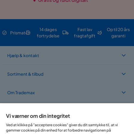
14 dages
Fast lav
Op til 20 års
Prismatch
fortrydelse
fragtafgift
garanti
Hjælp & kontakt
Sortiment & tilbud
Om Trademax
Vi findes i flere forskellige lande
Vi værner om din integritet
Ved at klikke på "acceptere cookies" giver du dit samtykke til, at vi
gemmer cookies på din enhed for at forbedre navigationen på