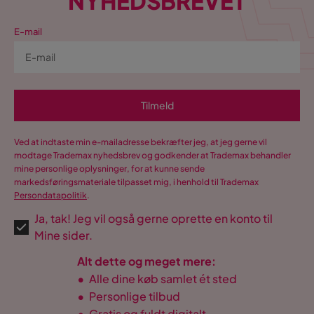
NYHEDSBREVET
E-mail
Tilmeld
Ved at indtaste min e-mailadresse bekræfter jeg, at jeg gerne vil
modtage Trademax nyhedsbrev og godkender at Trademax behandler
mine personlige oplysninger, for at kunne sende
markedsføringsmateriale tilpasset mig, i henhold til Trademax
Persondatapolitik
.
Ja, tak! Jeg vil også gerne oprette en konto til
Mine sider.
Alt dette og meget mere:
•
Alle dine køb samlet ét sted
•
Personlige tilbud
•
Gratis og fuldt digitalt