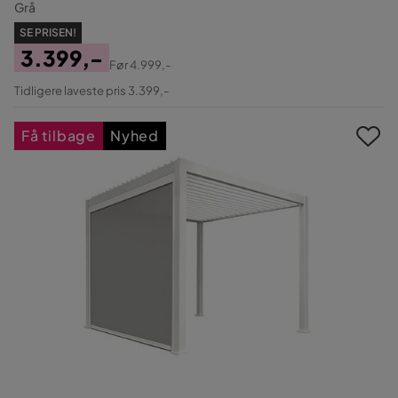
Grå
SE PRISEN!
3.399,-
Før
4.999,-
Pris
Original
Tidligere laveste pris 3.399,-
Pris
Få tilbage
Nyhed