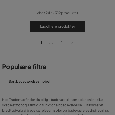
Viser
24
av
319
produkter
Ladd flere produkter
...
1
14
Populære filtre
Sort badeværelsesmøbel
Hos Trademax finder du billige badeværelsesmøbler online til at
skabe et flot og samtidig funktionelt badeværelse. Vi tilbyder et
bredt udvalg af badeværelsesmøbler og badeværelsesindretning,