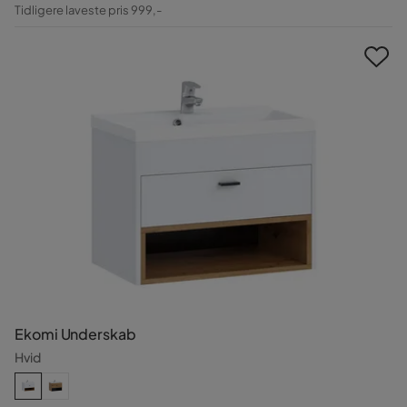
Pris
Original
Tidligere laveste pris 999,-
Pris
Ekomi Underskab
Hvid