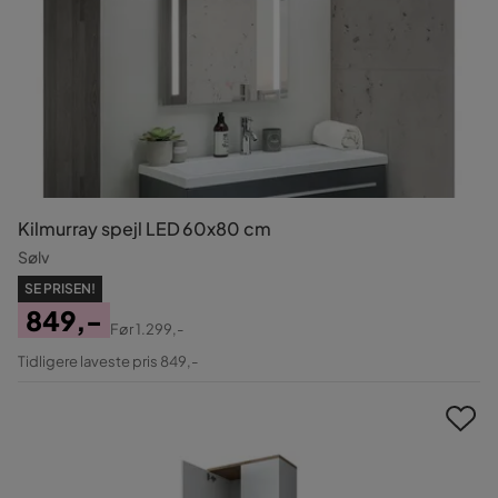
Kilmurray spejl LED 60x80 cm
Sølv
SE PRISEN!
849,-
Før
1.299,-
Pris
Original
Tidligere laveste pris 849,-
Pris