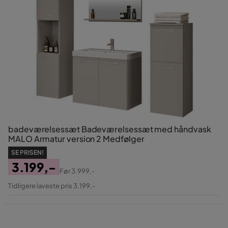
badeværelsessæt Badeværelsessæt med håndvask
MALO Armatur version 2 Medfølger
SE PRISEN!
3.199,-
Før
3.999,-
Pris
Original
Tidligere laveste pris 3.199,-
Pris