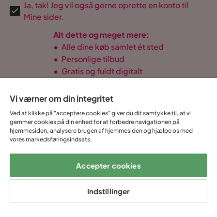
Ja, tak! Jeg vil også gerne oprette en konto til
Mine sider.
Alt dette og meget mere:
•
Alle dine køb samlet ét sted
•
Personlige tilbud
•
Gratis og fuldt digitalt
Vi værner om din integritet
Ved at klikke på "acceptere cookies" giver du dit samtykke til, at vi
14 dages
Fast lav
Op til 20 års
gemmer cookies på din enhed for at forbedre navigationen på
Prismatch
fortrydelse
fragtafgift
garanti
hjemmesiden, analysere brugen af hjemmesiden og hjælpe os med
vores markedsføringsindsats.
Hjælp & kontakt
Accepter cookies
Sortiment & tilbud
Indstillinger