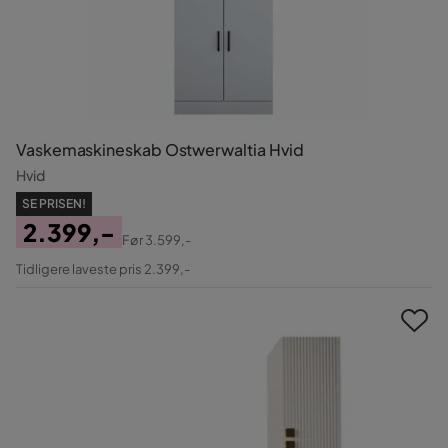
Vaskemaskineskab Ostwerwaltia Hvid
Hvid
SE PRISEN!
2.399,-
Før
3.599,-
Pris
Original
Tidligere laveste pris 2.399,-
Pris