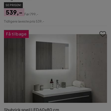
SE PRISEN!
539,-
Før
799,-
Pris
Original
Tidligere laveste pris 539,-
Pris
Få tilbage
Shubrick spejl LED 60x80 cm