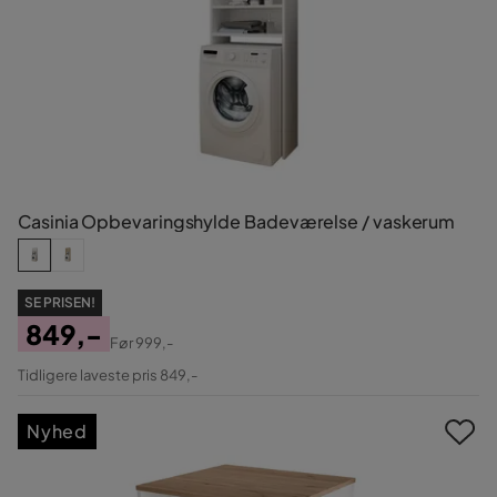
Casinia Opbevaringshylde Badeværelse / vaskerum
SE PRISEN!
849,-
Før
999,-
Pris
Original
Tidligere laveste pris 849,-
Pris
Nyhed