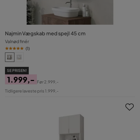
Najmin Vægskab med spejl 45 cm
Valnød finér
(
1
)
SE PRISEN!
1.999,-
Før
2.999,-
Pris
Original
Tidligere laveste pris 1.999,-
Pris