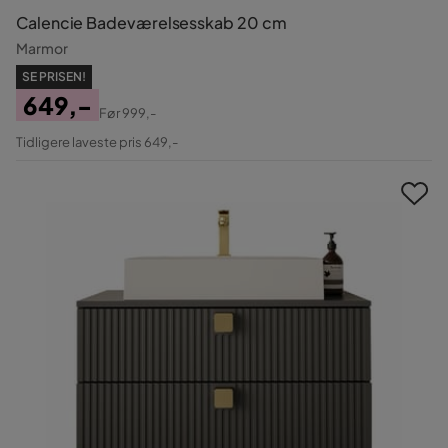
Calencie Badeværelsesskab 20 cm
Marmor
SE PRISEN!
649,-
Før
999,-
Pris
Original
Tidligere laveste pris 649,-
Pris