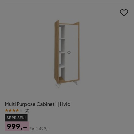
Pris
Multi Purpose Cabinet I | Hvid
(
2
)
SE PRISEN!
999,-
Før
1.499,-