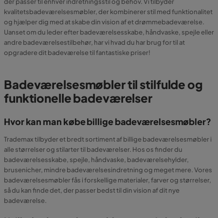
der passer til enhver indretningsstil og behov. Vi tilbyder
kvalitetsbadeværelsesmøbler, der kombinerer stil med funktionalitet
og hjælper dig med at skabe din vision af et drømmebadeværelse.
Uanset om du leder efter badeværelsesskabe, håndvaske, spejle eller
andre badeværelsestilbehør, har vi hvad du har brug for til at
opgradere dit badeværelse til fantastiske priser!
Badeværelsesmøbler til stilfulde og
funktionelle badeværelser
Hvor kan man købe billige badeværelsesmøbler?
Trademax tilbyder et bredt sortiment af billige badeværelsesmøbler i
alle størrelser og stilarter til badeværelser. Hos os finder du
badeværelsesskabe, spejle, håndvaske, badeværelsehylder,
brusenicher, mindre badeværelsesindretning og meget mere. Vores
badeværelsesmøbler fås i forskellige materialer, farver og størrelser,
så du kan finde det, der passer bedst til din vision af dit nye
badeværelse.