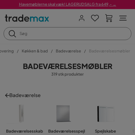
Havemøblerne skal væk! LAGERUDSALG fra 649,- →
overing
Køkken & bad
Badeværelse
Badeværelsesmøbler
BADEVÆRELSESMØBLER
319 stk produkter
Badeværelse
Badeværelsesskab
Badeværelsesspejl
Spejlskabe
B