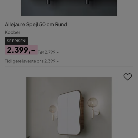
Allejaure Spejl 50 cm Rund
Kobber
SE PRISEN!
2.399,-
Før
2.799,-
Pris
Original
Tidligere laveste pris 2.399,-
Pris