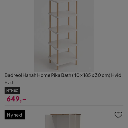
Badreol Hanah Home Pika Bath (40 x 185 x 30 cm) Hvid
Hvid
NYHED
649,-
Pris
Nyhed