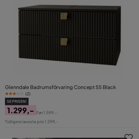
Glenndale Badrumsförvaring Concept 55 Black
(
2
)
SE PRISEN!
1.299,-
Før
1.599,-
Pris
Original
Tidligere laveste pris 1.299,-
Pris