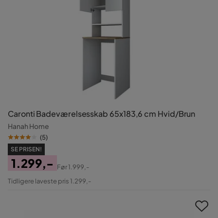
Caronti Badeværelsesskab 65x183,6 cm Hvid/Brun
Hanah Home
(
5
)
SE PRISEN!
1.299,-
Før
1.999,-
Pris
Original
Tidligere laveste pris 1.299,-
Pris