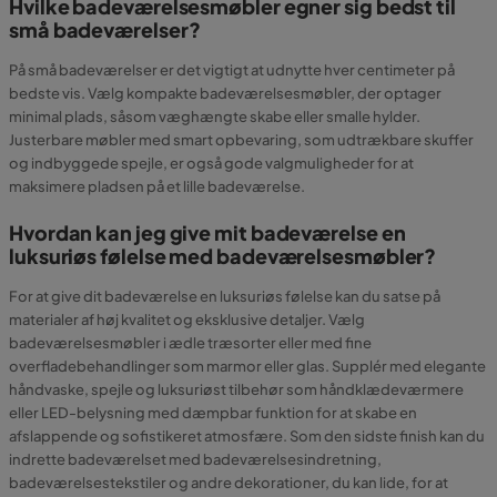
Hvilke badeværelsesmøbler egner sig bedst til
små badeværelser?
På små badeværelser er det vigtigt at udnytte hver centimeter på
bedste vis. Vælg kompakte badeværelsesmøbler, der optager
minimal plads, såsom væghængte skabe eller smalle hylder.
Justerbare møbler med smart opbevaring, som udtrækbare skuffer
og indbyggede spejle, er også gode valgmuligheder for at
maksimere pladsen på et lille badeværelse.
Hvordan kan jeg give mit badeværelse en
luksuriøs følelse med badeværelsesmøbler?
For at give dit badeværelse en luksuriøs følelse kan du satse på
materialer af høj kvalitet og eksklusive detaljer. Vælg
badeværelsesmøbler i ædle træsorter eller med fine
overfladebehandlinger som marmor eller glas. Supplér med elegante
håndvaske, spejle og luksuriøst tilbehør som håndklædeværmere
eller LED-belysning med dæmpbar funktion for at skabe en
afslappende og sofistikeret atmosfære. Som den sidste finish kan du
indrette badeværelset med badeværelsesindretning,
badeværelsestekstiler og andre dekorationer, du kan lide, for at