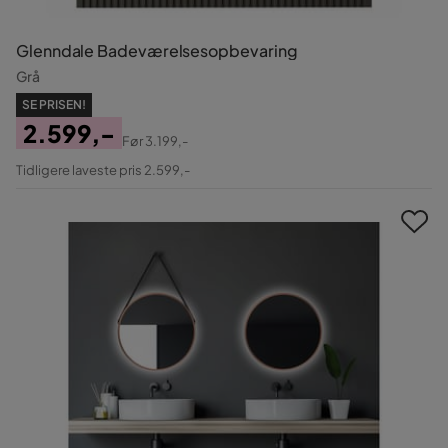
Glenndale Badeværelsesopbevaring
Grå
SE PRISEN!
2.599,-
Før
3.199,-
Pris
Original
Tidligere laveste pris 2.599,-
Pris