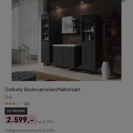
Galbally BadeværelsesMøbelsæt
Grå
(
2
)
SE PRISEN!
2.599,-
Før
3.199,-
Pris
Original
Tidligere laveste pris 2.599,-