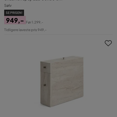
Sølv
SE PRISEN!
949,-
Før
1.299,-
Pris
Original
Tidligere laveste pris 949,-
Pris