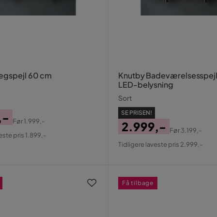
ægspejl 60 cm
Knutby Badeværelsesspej
LED-belysning
Sort
SE PRISEN!
,-
Før
1.999,-
2.999,-
al
Før
3.199,-
este pris 1.899,-
Pris
Original
Tidligere laveste pris 2.999,-
Pris
Få tilbage