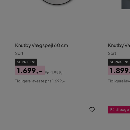
Knutby Vægspejl 60 cm
Knutby V
Sort
Sort
SE PRISEN!
SE PRISEN!
1.699,-
1.899
Før
1.999,-
Pris
Original
Pris
Origin
Tidligere laveste pris 1.699,-
Tidligere lav
Pris
Pris
Få tilbage