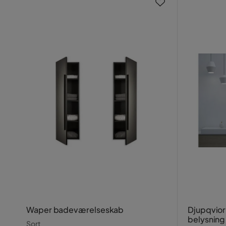
Waper badeværelseskab
Djupqvior
belysning
Sort