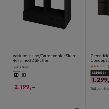
Vaskemaskine/Tørretumbler Skab
Glenndale
Rosa med 2 Skuffer
Concept 
(
Sort Onyx
SE PRISEN!
1.299
Pris
Origin
2.199,-
Tidligere lav
Pris
Pris