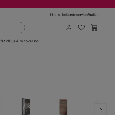
Mine sider
Kundeservice
Butikker
fritid
Hus & renovering