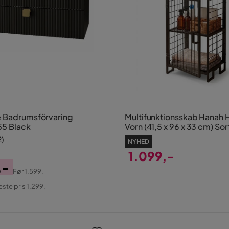
 Badrumsförvaring
Multifunktionsskab Hanah
55 Black
Vorn (41,5 x 96 x 33 cm) Sor
2
)
NYHED
1.099,-
,-
Pris
Før
1.599,-
al
este pris 1.299,-