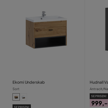
Ekomi Underskab
Hudnall 
Sort
Antracit/Na
SE PRISEN!
999,-
SE PRISEN!