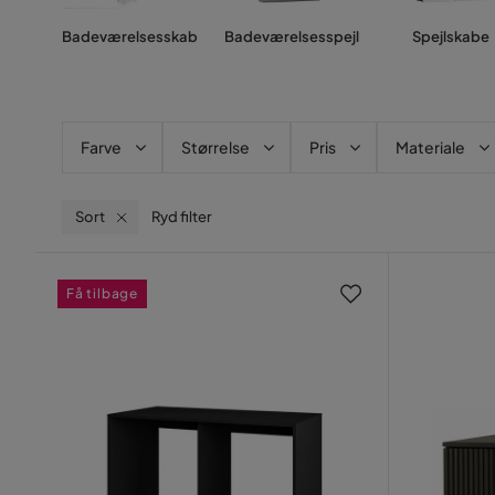
Badeværelsesskab
Badeværelsesspejl
Spejlskabe
Farve
Størrelse
Pris
Materiale
Sort
Ryd filter
Få tilbage