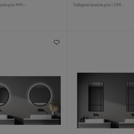
al
Pris
Original
este pris 999,-
Tidligere laveste pris 1.299,-
Pris