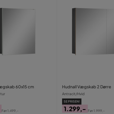
Vægskab 60x15 cm
Hudnall Vægskab 2 Dørre
tur
Antracit/Hvid
SE PRISEN!
1.299,-
Før
1.499,-
Før
1.999,-