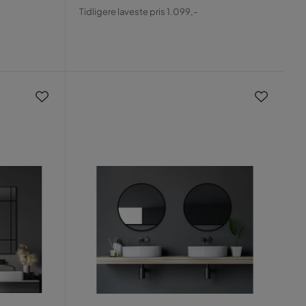
Pris
Original
Tidligere laveste pris 1.099,-
Pris