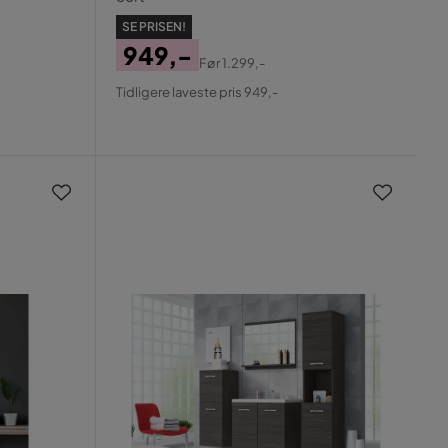
SE PRISEN!
949,-
Før
1.299,-
Pris
Original
Tidligere laveste pris 949,-
Pris