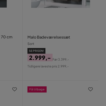
l 70 cm
Malo Badeværelsessæt
Sort
SE PRISEN!
2.999,-
Før
3.399,-
Pris
Original
Tidligere laveste pris 2.999,-
Pris
Få tilbage