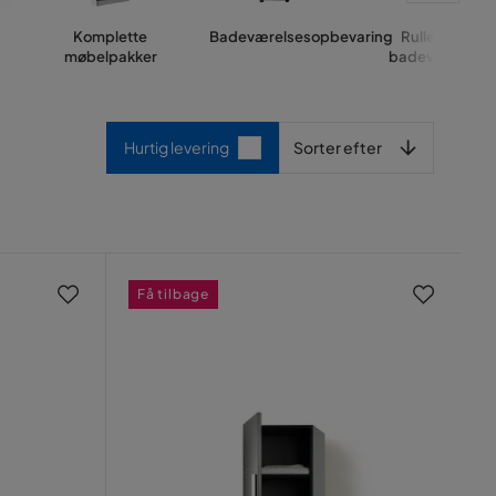
Komplette
Badeværelsesopbevaring
Rullevogn
møbelpakker
badeværelse
Sorter efter
Hurtig levering
Sorter efter
Få tilbage