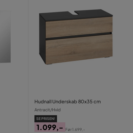
Hudnall Underskab 80x35 cm
Antracit/Hvid
SE PRISEN!
1.099,-
Før
1.699,-