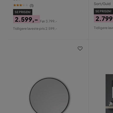
Sort/Guld
(
1
)
SE PRISEN!
SE PRISEN!
2.799
2.599,-
Før
3.799,-
Pris
Origin
Pris
Original
Tidligere lav
Tidligere laveste pris 2.599,-
Pris
Pris