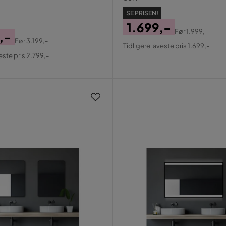
SE PRISEN!
1.699,-
Før
1.999,-
,-
Pris
Original
Før
3.199,-
Tidligere laveste pris 1.699,-
al
Pris
este pris 2.799,-