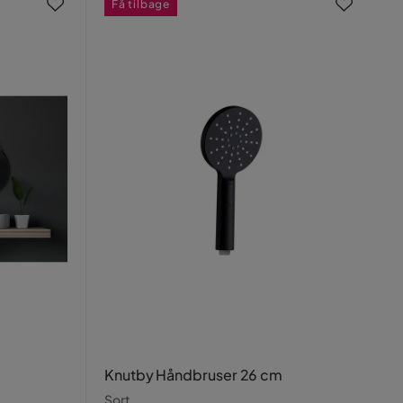
Få tilbage
Knutby Håndbruser 26 cm
Sort