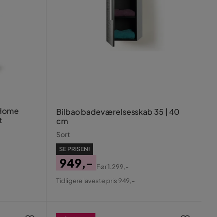
 Home
Bilbao badeværelsesskab 35 | 40
t
cm
Sort
SE PRISEN!
949,-
Før
1.299,-
Pris
Original
Tidligere laveste pris 949,-
Pris