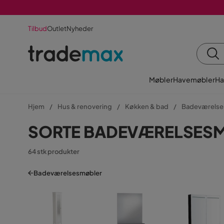
Tilbud
Outlet
Nyheder
Møbler
Havemøbler
Ha
Hjem
Hus & renovering
Køkken & bad
Badeværelse
SORTE BADEVÆRELSES
64 stk produkter
Badeværelsesmøbler