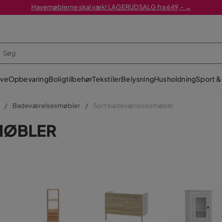
Havemøblerne skal væk! LAGERUDSALG fra 649,- →
ve
Opbevaring
Boligtilbehør
Tekstiler
Belysning
Husholdning
Sport & 
Badeværelsesmøbler
Sort badeværelsesmøbel
MØBLER