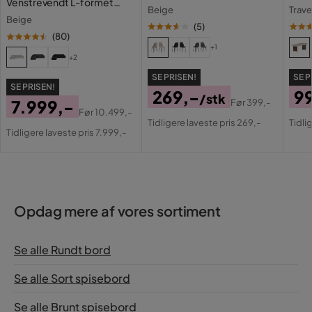
Venstrevendt L-formet
Beige
Trave
Chaiselongsofa i Stof
Beige
(
5
)
(
80
)
+1
+2
SE PRISEN!
SE P
SE PRISEN!
269,-
9
/stk
7.999,-
Før
399,-
Pris
Original
Pri
Or
Før
10.499,-
Pris
Original
Tidligere laveste pris 269,-
Tidli
Pris
Pri
Tidligere laveste pris 7.999,-
Pris
Opdag mere af vores sortiment
Se alle Rundt bord
Se alle Sort spisebord
Se alle Brunt spisebord