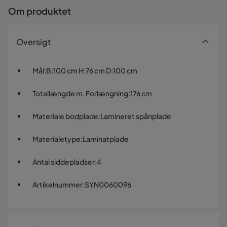
Om produktet
Oversigt
Mål
:
B:100 cm H:76 cm D:100 cm
Totallængde m. Forlængning
:
176 cm
Materiale bodplade
:
Lamineret spånplade
Materialetype
:
Laminatplade
Antal siddepladser
:
4
Artikelnummer
:
SYN0060096