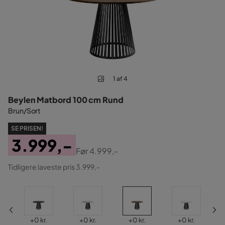
1 af 4
Beylen Matbord 100 cm Rund
Brun/Sort
SE PRISEN!
3.999,-
Før
4.999,-
Pris
Original
Tidligere laveste pris 3.999,-
Pris
Pris
Pris
Pris
Pris
+
0 kr.
+
0 kr.
+
0 kr.
+
0 kr.