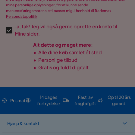
mine personlige oplysninger, for at kunne sende
markedsføringsmateriale tilpasset mig, i henhold til Trademax
Persondatapolitik
.
Ja, tak! Jeg vil også gerne oprette en konto til
Mine sider.
Alt dette og meget mere:
•
Alle dine køb samlet ét sted
•
Personlige tilbud
•
Gratis og fuldt digitalt
14 dages
Fast lav
Op til 20 års
Prismatch
fortrydelse
fragtafgift
garanti
Hjælp & kontakt