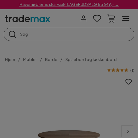
Havemøblerne skal væk! LAGERUDSALG fra 649,- →
Hjem
Møbler
Borde
Spisebord og køkkenbord
(
1
)