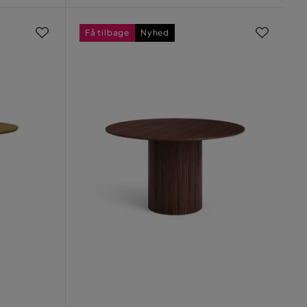
Få tilbage
Nyhed