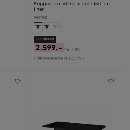
Kopparbo rundt spisebord 130 cm
finer
Valnød
+2
SE PRISEN!
2.599,-
Før
4.199,-
Pris
Original
Tidligere laveste pris 2.599,-
Pris