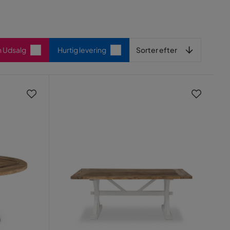
Sorter efter
n Udsalg
Hurtig levering
Sorter efter