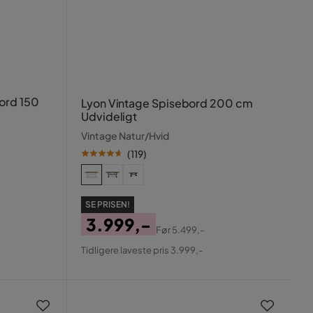
ord 150
Lyon Vintage Spisebord 200 cm
Udvideligt
Vintage Natur/Hvid
(
119
)
SE PRISEN!
3.999,-
Før
5.499,-
Pris
Original
Tidligere laveste pris 3.999,-
Pris