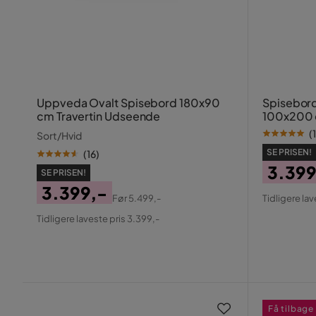
Uppveda Ovalt Spisebord 180x90
Spisebord
cm Travertin Udseende
100x200 
Beige
(
1
Sort/Hvid
SE PRISEN!
(
16
)
3.399
SE PRISEN!
Pris
Origin
3.399,-
Før
5.499,-
Tidligere lav
Pris
Pris
Original
Tidligere laveste pris 3.399,-
Pris
Få tilbage