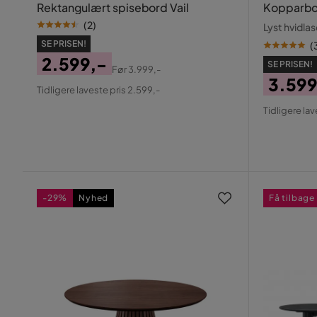
Rektangulært spisebord Vail
Kopparbo
(
2
)
Lyst hvidla
SE PRISEN!
(
2.599,-
SE PRISEN!
Før
3.999,-
Pris
Original
3.599
Tidligere laveste pris 2.599,-
Pris
Pris
Origin
Tidligere lav
Pris
-29%
Nyhed
Få tilbage