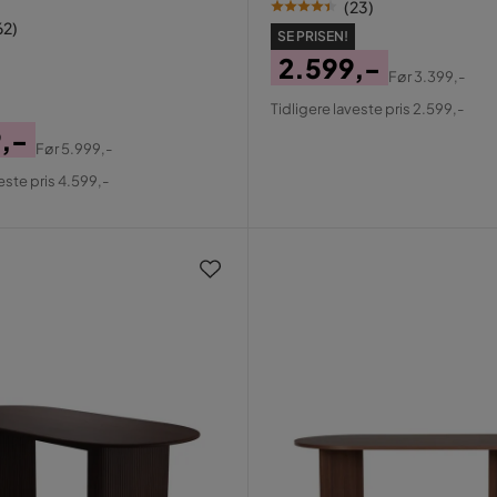
(
23
)
62
)
SE PRISEN!
2.599,-
Før
3.399,-
Pris
Original
Tidligere laveste pris 2.599,-
Pris
,-
Før
5.999,-
al
este pris 4.599,-