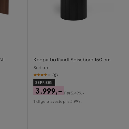
al
Kopparbo Rundt Spisebord 150 cm
Sort træ
(
8
)
SE PRISEN!
3.999,-
Før
5.499,-
Pris
Original
Tidligere laveste pris 3.999,-
Pris