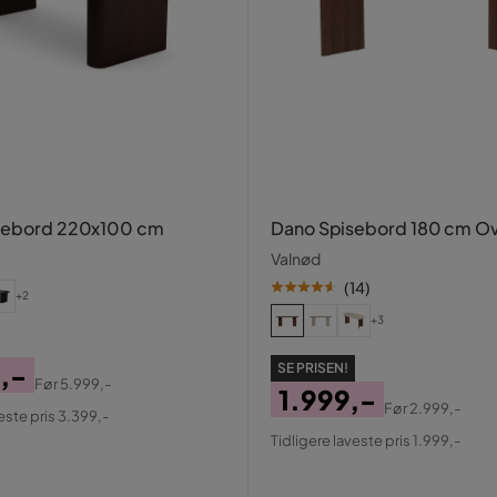
isebord 220x100 cm
Dano Spisebord 180 cm Ov
Valnød
(
14
)
+2
+3
,-
SE PRISEN!
Før
5.999,-
1.999,-
al
Før
2.999,-
este pris 3.399,-
Pris
Original
Tidligere laveste pris 1.999,-
Pris