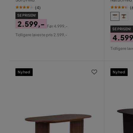
(
4
)
(
SE PRISEN!
2.599,-
Før
4.999,-
SE PRISEN!
Pris
Original
Tidligere laveste pris 2.599,-
4.599
Pris
Pris
Origin
Tidligere lav
Pris
Nyhed
Nyhed