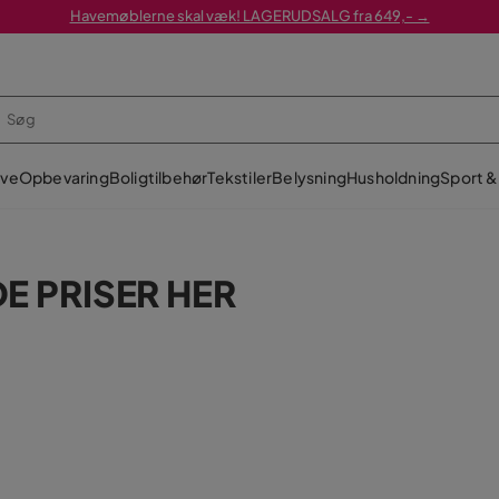
Havemøblerne skal væk! LAGERUDSALG fra 649,- →
ve
Opbevaring
Boligtilbehør
Tekstiler
Belysning
Husholdning
Sport & 
E PRISER HER