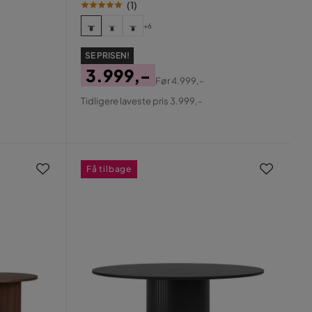
(
1
)
+6
SE PRISEN!
3.999,-
Før
4.999,-
Pris
Original
Tidligere laveste pris 3.999,-
Pris
Få tilbage