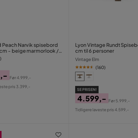
 Peach Narvik spisebord
Lyon Vintage Rundt Spiseb
cm - beige marmorlook /
cm til 6 personer
)
Vintage Elm
(
160
)
,-
Før
4.999,-
al
este pris 3.399,-
SE PRISEN!
4.599,-
Før
5.999,-
Pris
Original
Tidligere laveste pris 4.599,-
Pris