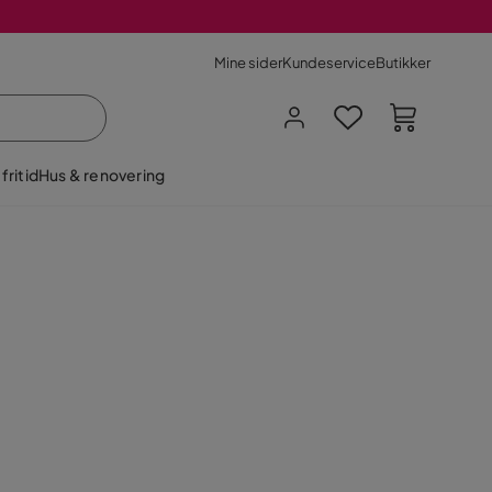
Mine sider
Kundeservice
Butikker
fritid
Hus & renovering