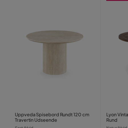
Uppveda Spisebord Rundt 120 cm
Lyon Vint
Travertin Udseende
Rund
Sort/Hvid
Natur/Hvid