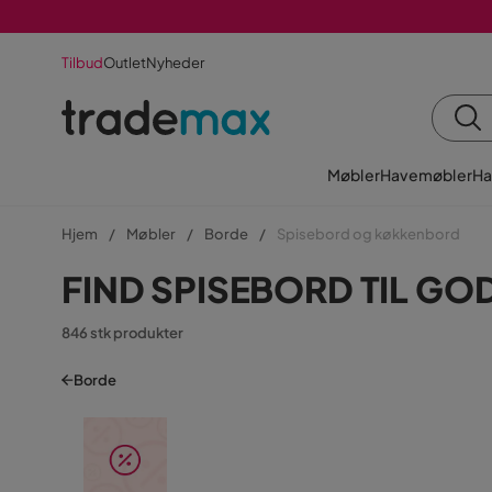
Tilbud
Outlet
Nyheder
Møbler
Havemøbler
Ha
Hjem
Møbler
Borde
Spisebord og køkkenbord
FIND SPISEBORD TIL GOD
846 stk produkter
Borde