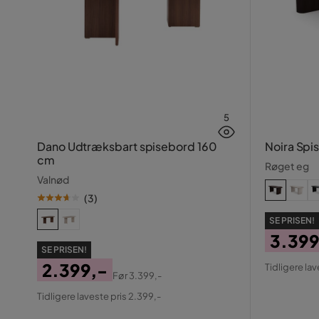
5
Dano Udtræksbart spisebord 160
Noira Sp
cm
Røget eg
Valnød
(
3
)
SE PRISEN!
3.399
SE PRISEN!
Pris
Origin
2.399,-
Tidligere lav
Før
3.399,-
Pris
Pris
Original
Tidligere laveste pris 2.399,-
Pris