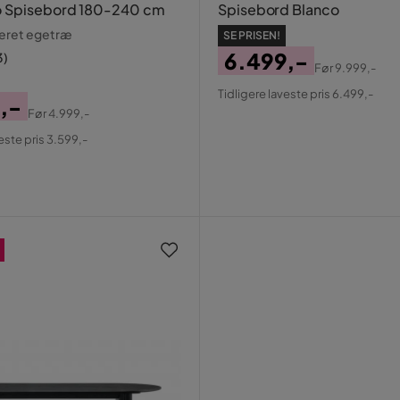
 Spisebord 180-240 cm
Spisebord Blanco
seret egetræ
SE PRISEN!
6.499,-
3
)
Før
9.999,-
Pris
Original
Tidligere laveste pris 6.499,-
,-
Pris
Før
4.999,-
al
este pris 3.599,-