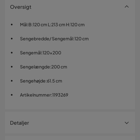
Oversigt
Mål
:
B:120 cm L:213 cm H:120 cm
Sengebredde/ Sengemål
:
120 cm
Sengemål
:
120x200
Sengelængde
:
200 cm
Sengehøjde
:
61.5 cm
Artikelnummer
:
1193269
Detaljer
Artikelnummer:
1193269