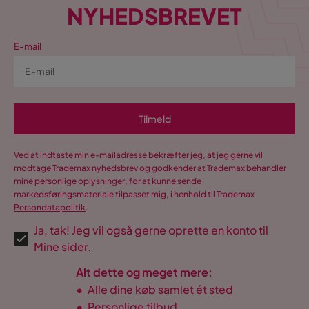
NYHEDSBREVET
E-mail
Tilmeld
Ved at indtaste min e-mailadresse bekræfter jeg, at jeg gerne vil
modtage Trademax nyhedsbrev og godkender at Trademax behandler
mine personlige oplysninger, for at kunne sende
markedsføringsmateriale tilpasset mig, i henhold til Trademax
Persondatapolitik
.
Ja, tak! Jeg vil også gerne oprette en konto til
Mine sider.
Alt dette og meget mere:
•
Alle dine køb samlet ét sted
•
Personlige tilbud