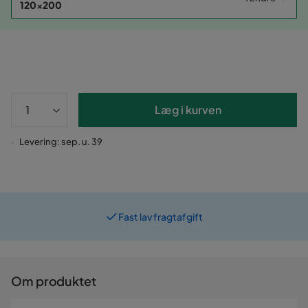
120x200
Læg i kurven
Levering: sep. u. 39
Fast lav fragtafgift
Prismatch
Om produktet