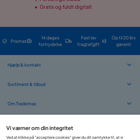
•
Gratis og fuldt digitalt
14 dages
Fast lav
Op til 20 års
Prismatch
fortrydelse
fragtafgift
garanti
Hjælp & kontakt
Sortiment & tilbud
Om Trademax
Vi findes i flere forskellige lande
Vi værner om din integritet
Ved at klikke på "acceptere cookies" giver du dit samtykke til, at vi