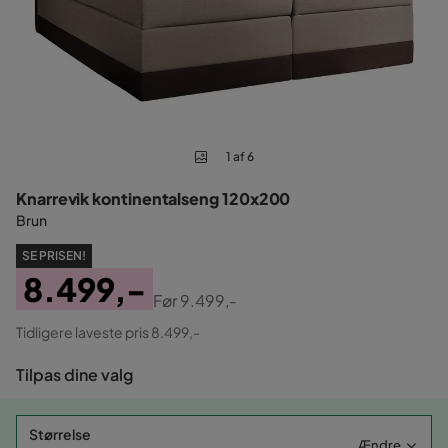
1 af 6
Knarrevik kontinentalseng 120x200
Brun
SE PRISEN!
8.499,-
Før
9.499,-
Pris
Original
Tidligere laveste pris 8.499,-
Pris
Tilpas dine valg
Størrelse
Ændre