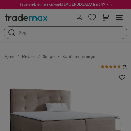
Havemøblerne skal væk! LAGERUDSALG fra 649,- →
Hjem
Møbler
Senge
Kontinentalsenge
(
2
)