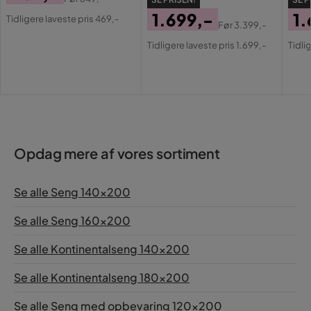
Pris
Original
1.699,-
1.
Materiale topmadras
Skum
Tidligere laveste pris 469,-
Før
3.399,-
Pris
Pris
Original
Pri
Or
Tidligere laveste pris 1.699,-
Tidli
Pris
Pri
Opdag mere af vores sortiment
Se alle Seng 140x200
Se alle Seng 160x200
Se alle Kontinentalseng 140x200
Se alle Kontinentalseng 180x200
Se alle Seng med opbevaring 120x200