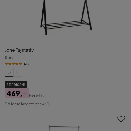
Jone Tøjstativ
Sort
(
4
)
SE PRISEN!
469,-
Før
649,-
Pris
Original
Tidligere laveste pris 469,-
Pris