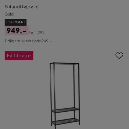
Pafundi tøjbøjle
Guld
SE PRISEN!
949,-
Før
1.299,-
Pris
Original
Tidligere laveste pris 949,-
Pris
Få tilbage