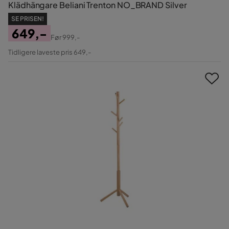
Klädhängare Beliani Trenton NO_BRAND Silver
SE PRISEN!
649,-
Før
999,-
Pris
Original
Tidligere laveste pris 649,-
Pris