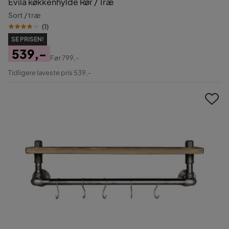
Evila køkkenhylde Rør / Træ
Sort / træ
(
1
)
SE PRISEN!
539,-
Før
799,-
Pris
Original
Tidligere laveste pris 539,-
Pris