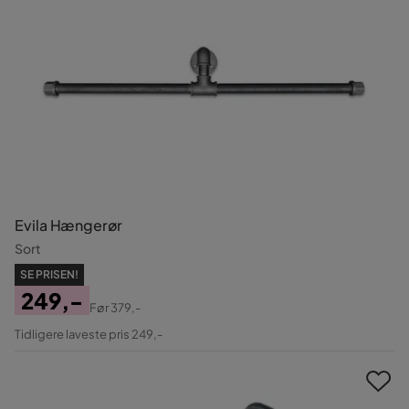
Evila Hængerør
Sort
SE PRISEN!
249,-
Før
379,-
Pris
Original
Tidligere laveste pris 249,-
Pris