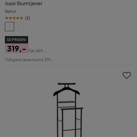
Jussi Stumtjener
Natur
(
2
)
SE PRISEN!
319,-
Før
469,-
Pris
Original
Tidligere laveste pris 319,-
Pris