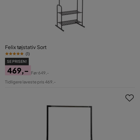
Felix tøjstativ Sort
(
1
)
SE PRISEN!
469,-
Før
649,-
Pris
Original
Tidligere laveste pris 469,-
Pris