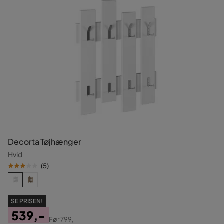
Decorta Tøjhænger
Hvid
(
5
)
SE PRISEN!
539,-
Før
799,-