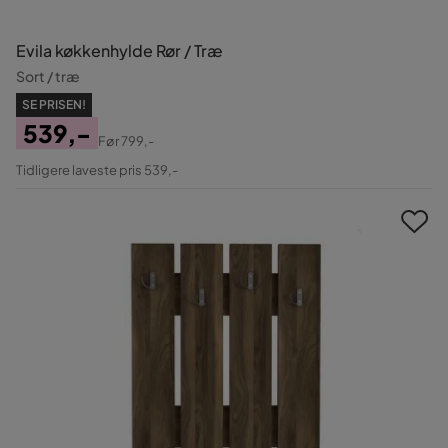
Evila køkkenhylde Rør / Træ
Sort / træ
SE PRISEN!
539,-
Før
799,-
Pris
Original
Tidligere laveste pris 539,-
Pris