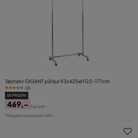
Tøjstativ GIGANT på hjul 93x425xH122-177cm
(
2
)
SE PRISEN!
469,-
Før
649,-
Pris
Original
Tidligere laveste pris 469,-
Pris