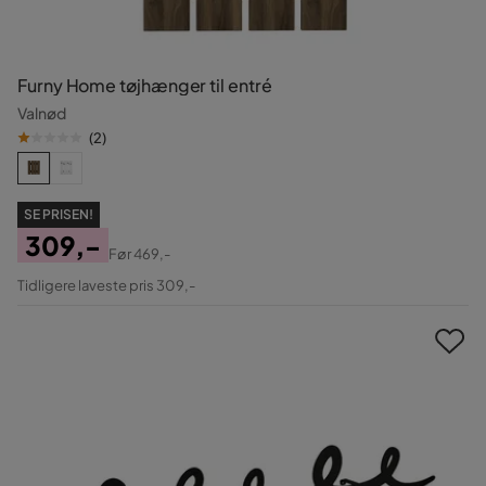
Furny Home tøjhænger til entré
Valnød
(
2
)
SE PRISEN!
309,-
Før
469,-
Pris
Original
Tidligere laveste pris 309,-
Pris