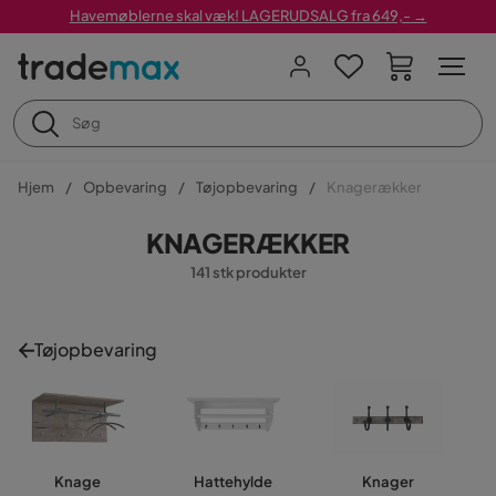
Havemøblerne skal væk! LAGERUDSALG fra 649,- →
Hjem
Opbevaring
Tøjopbevaring
Knagerækker
KNAGERÆKKER
141 stk produkter
Tøjopbevaring
Knage
Hattehylde
Knager