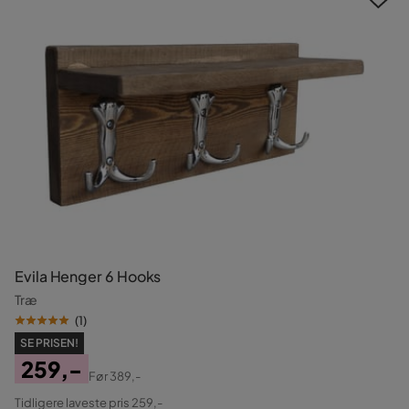
Evila Henger 6 Hooks
Træ
(
1
)
SE PRISEN!
259,-
Før
389,-
Pris
Original
Tidligere laveste pris 259,-