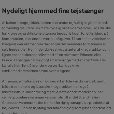
Nydeligt hjem med fine tøjstænger
At kunne hænge jakken, tasken eller andet tøj hurtigt og nemt op vil
formentlig resultere i en mere nydelig orden derhjemme. Hvis du ikke
har kroge og praktiske tøjstænger findes risikoen for et tøj bjerg på
kontorstolen, eller endnu værre - på gulvet. Til børnenes værelser er
knagerækker ekstra gode da det gør det nemmere for børnene at
selv finde sit tøj. Her finder du kreative varianter af knagerækker som
ligner en tennisketcher eller med en fin tekst som Princess eller
Prince. Til gangen har vi rigtigt smarte kroge med en sort tavle. Her
kan alle i familien få hver sin krog og i kan da skrive
familiemedlemmernes navne over krogene.
Afhængig af hvilket design du bedst kan lide kan du vælge blandt
både traditionelle og klassiske knagerækker men også
minimalistiske, moderne og mere iøjnefaldende modeller. Vi har
samlet populære varemærker som blandt andet Scandinavian
Choice, et varemærke der fremstiller rigtigt smagfulde produkter af
høj kvalitet. Find en tøjstang der tiltaler dig og som passer perfekt ind
i din indretning!