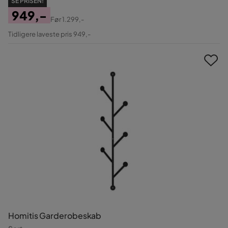
SE PRISEN!
949,-
Før
1.299,-
Pris
Original
Tidligere laveste pris 949,-
Pris
Homitis Garderobeskab