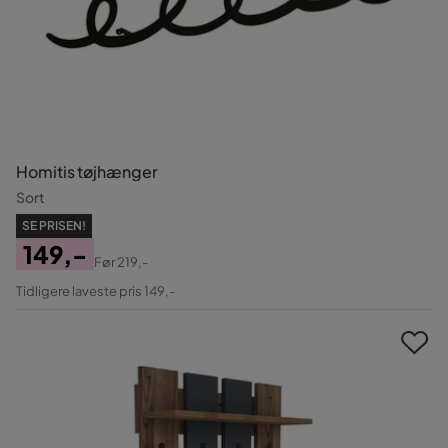
Homitis tøjhænger
Sort
SE PRISEN!
149,-
Før
219,-
Pris
Original
Tidligere laveste pris 149,-
Pris