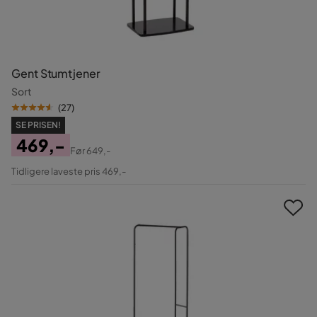
Gent Stumtjener
Sort
(
27
)
SE PRISEN!
469,-
Før
649,-
Pris
Original
Tidligere laveste pris 469,-
Pris