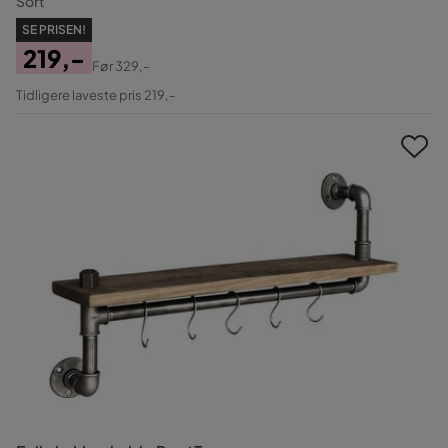
Sort
SE PRISEN!
219,-
Før
329,-
Pris
Original
Tidligere laveste pris 219,-
Pris