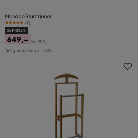
Mondeo Stumtjener
(
2
)
SE PRISEN!
649,-
Før
999,-
Pris
Original
Tidligere laveste pris 649,-
Pris