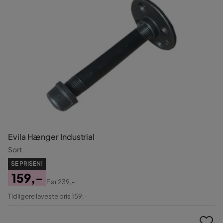
Evila Hænger Industrial
Sort
SE PRISEN!
159,-
Før
239,-
Pris
Original
Tidligere laveste pris 159,-
Pris