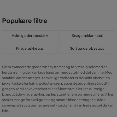
Populære filtre
Hvidt garderobestativ
Knagerække metal
Knagerække træ
Sort garderobestativ
Glem avancerede garderobesystemer og forkæl dig selv med en
hurtig løsning der kan tage hånd om meget tøj med det samme. Med
smukke klædestænger i forskellige varianter er der altid plads til en
jakke, taske eller hat. klædestænger passer desuden lige så godt i
gangen som i soveværelset eller på kontoret. Her kan du vælge
blandt både knagerækker, bøjler, stumtjenere og meget mere. Vi har
samlet mange forskellige stile og smarte klædestænger til både
soveværelset og børneværelset - så du nemt kan finde noget du kan
lide.