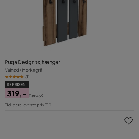
Puqa Design tøjhænger
Valnød / Mørkegrå
(
1
)
SE PRISEN!
319,-
Før
469,-
Pris
Original
Tidligere laveste pris 319,-
Pris