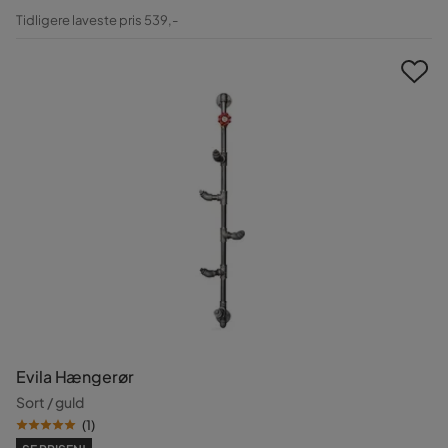
Pris
Original
Tidligere laveste pris 539,-
Pris
Evila Hængerør
Sort / guld
(
1
)