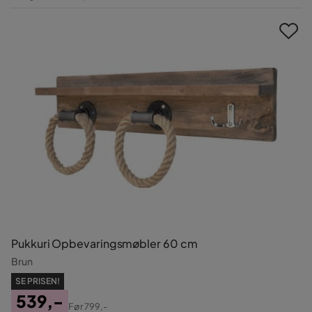
Pris
Pukkuri Opbevaringsmøbler 60 cm
Brun
SE PRISEN!
539,-
Før
799,-