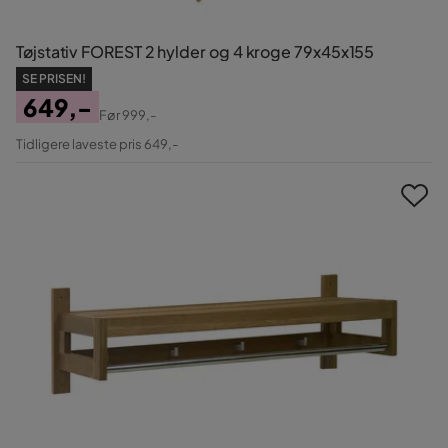
Tøjstativ FOREST 2 hylder og 4 kroge 79x45x155
SE PRISEN!
649,-
Før
999,-
Pris
Original
Tidligere laveste pris 649,-
Pris