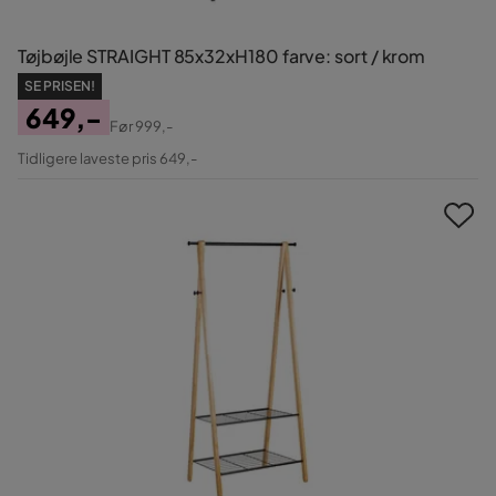
Tøjbøjle STRAIGHT 85x32xH180 farve: sort / krom
SE PRISEN!
649,-
Før
999,-
Pris
Original
Tidligere laveste pris 649,-
Pris