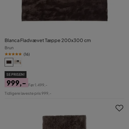
Blanca Fladvævet Tæppe 200x300 cm
Brun
(
16
)
SE PRISEN!
999,-
Før
1.499,-
Pris
Original
Tidligere laveste pris 999,-
Pris