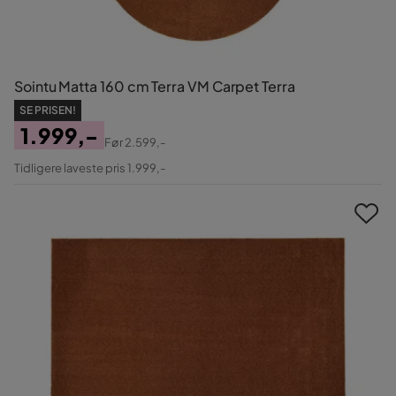
Sointu Matta 160 cm Terra VM Carpet Terra
SE PRISEN!
1.999,-
Før
2.599,-
Pris
Original
Tidligere laveste pris 1.999,-
Pris