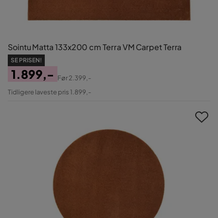
Sointu Matta 133x200 cm Terra VM Carpet Terra
SE PRISEN!
1.899,-
Før
2.399,-
Pris
Original
Tidligere laveste pris 1.899,-
Pris