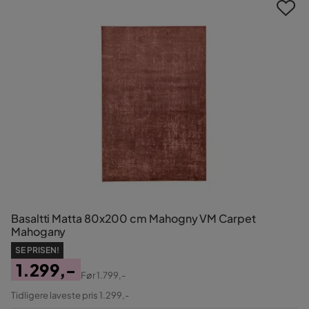
Basaltti Matta 80x200 cm Mahogny VM Carpet
Mahogany
SE PRISEN!
1.299,-
Før
1.799,-
Pris
Original
Tidligere laveste pris 1.299,-
Pris