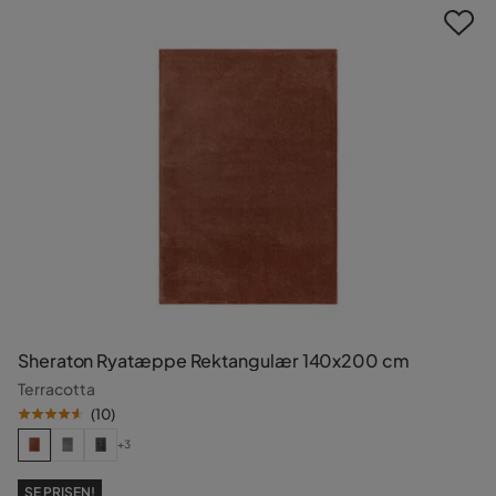
Sheraton Ryatæppe Rektangulær 140x200 cm
Terracotta
(
10
)
+3
SE PRISEN!