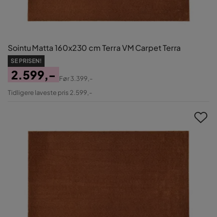
Sointu Matta 160x230 cm Terra VM Carpet Terra
SE PRISEN!
2.599,-
Før
3.399,-
Pris
Original
Tidligere laveste pris 2.599,-
Pris