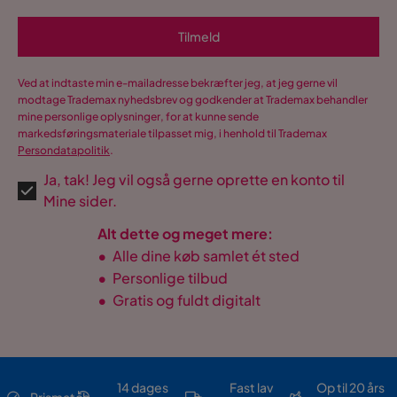
Tilmeld
Ved at indtaste min e-mailadresse bekræfter jeg, at jeg gerne vil
modtage Trademax nyhedsbrev og godkender at Trademax behandler
mine personlige oplysninger, for at kunne sende
markedsføringsmateriale tilpasset mig, i henhold til Trademax
Persondatapolitik
.
Ja, tak! Jeg vil også gerne oprette en konto til
Mine sider.
Alt dette og meget mere:
•
Alle dine køb samlet ét sted
•
Personlige tilbud
•
Gratis og fuldt digitalt
14 dages
Fast lav
Op til 20 års
Prismatch