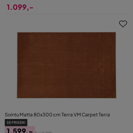
1.099,-
Pris
Sointu Matta 80x300 cm Terra VM Carpet Terra
SE PRISEN!
1.599,-