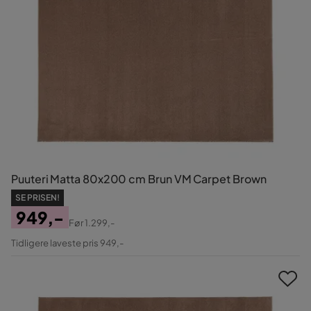
Puuteri Matta 80x200 cm Brun VM Carpet Brown
SE PRISEN!
949,-
Før
1.299,-
Pris
Original
Tidligere laveste pris 949,-
Pris