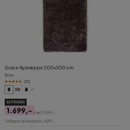
Grace Ryatæppe 200x300 cm
Brun
(
21
)
+1
SE PRISEN!
1.699,-
Før
2.599,-
Pris
Original
Tidligere laveste pris 1.699,-
Pris