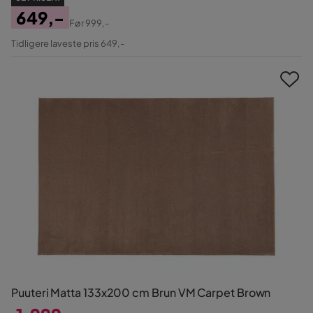
649,-
Før
999,-
Pris
Original
Tidligere laveste pris 649,-
Pris
Puuteri Matta 133x200 cm Brun VM Carpet Brown