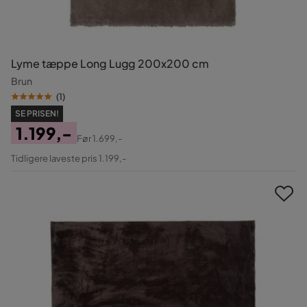
Lyme tæppe Long Lugg 200x200 cm
Brun
(
1
)
SE PRISEN!
1.199,-
Før
1.699,-
Pris
Original
Tidligere laveste pris 1.199,-
Pris