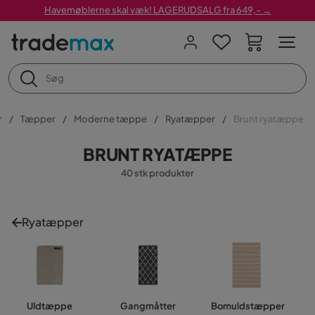
Havemøblerne skal væk! LAGERUDSALG fra 649,- →
r
Tæpper
Moderne tæppe
Ryatæpper
Brunt ryatæppe
BRUNT RYATÆPPE
40 stk produkter
Ryatæpper
Uldtæppe
Gangmåtter
Bomuldstæpper