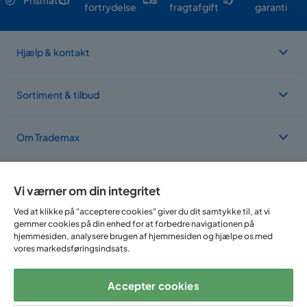
fortrydelse
fragtafgift
garanti
Hjælp & kontakt
Sortiment & tilbud
Om Trademax
Vi findes i flere forskellige lande
Vi værner om din integritet
Ved at klikke på "acceptere cookies" giver du dit samtykke til, at vi
gemmer cookies på din enhed for at forbedre navigationen på
hjemmesiden, analysere brugen af hjemmesiden og hjælpe os med
vores markedsføringsindsats.
Accepter cookies
Følg os på: