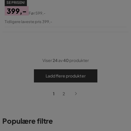
SE PRISEN!
399,-
Før
599,-
Pris
Original
Tidligere laveste pris 399,-
Pris
Viser
24
av
40
produkter
Ladd flere produkter
1
2
Populære filtre