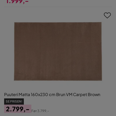
1.999,-
Pris
Puuteri Matta 160x230 cm Brun VM Carpet Brown
SE PRISEN!
2.799,-
Før
3.799,-
Pris
Original