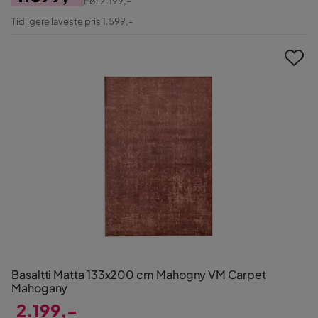
Før
2.199,-
Pris
Original
Tidligere laveste pris 1.599,-
Pris
Basaltti Matta 133x200 cm Mahogny VM Carpet
Mahogany
2.199,-