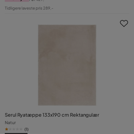
Pris
Original
Tidligere laveste pris 289,-
Pris
Serul Ryatæppe 133x190 cm Rektangulær
Natur
(
1
)