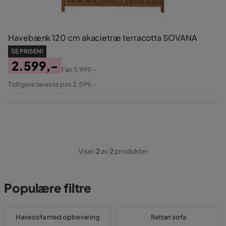
Havebænk 120 cm akacietræ terracotta SOVANA
SE PRISEN!
2.599,-
Før
3.999,-
Pris
Original
Tidligere laveste pris 2.599,-
Pris
Viser
2
av
2
produkter
Populære filtre
Havesofa med opbevaring
Rattan sofa