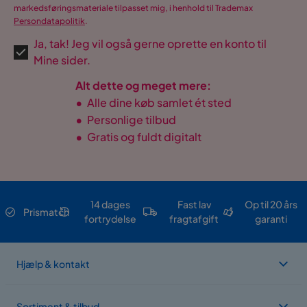
markedsføringsmateriale tilpasset mig, i henhold til Trademax
Persondatapolitik
.
Ja, tak! Jeg vil også gerne oprette en konto til
Mine sider.
Alt dette og meget mere:
•
Alle dine køb samlet ét sted
•
Personlige tilbud
•
Gratis og fuldt digitalt
14 dages
Fast lav
Op til 20 års
Prismatch
fortrydelse
fragtafgift
garanti
Hjælp & kontakt
Sortiment & tilbud