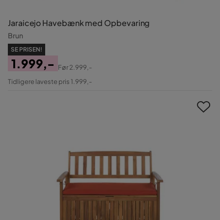
Jaraicejo Havebænk med Opbevaring
Brun
SE PRISEN!
1.999,-
Før
2.999,-
Pris
Original
Tidligere laveste pris 1.999,-
Pris