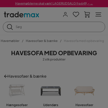
Havemøblerne skal væk! LAGERUDSALG fra 649,- →
Havemøbler
Havesofaer & bænke
Havesofa med opbevaring
HAVESOFA MED OPBEVARING
2 stk produkter
Havesofaer & bænke
Hængesofaer
Udendørs
Havesofaer