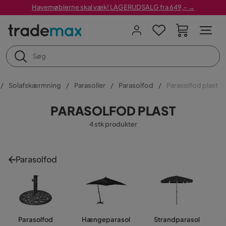
Havemøblerne skal væk! LAGERUDSALG fra 649,- →
Solafskærmning
Parasoller
Parasolfod
Parasolfod plast
PARASOLFOD PLAST
4 stk produkter
Parasolfod
Parasolfod
Hængeparasol
Strandparasol