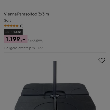
Vienna Parasolfod 3x3 m
Sort
(
1
)
SE PRISEN!
1.199,-
Før
2.599,-
Pris
Original
Tidligere laveste pris 1.199,-
Pris