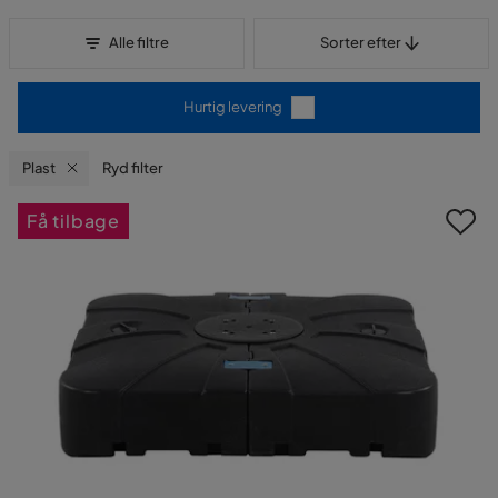
Sorter efter
Alle filtre
Sorter efter
Hurtig levering
Plast
Ryd filter
Få tilbage