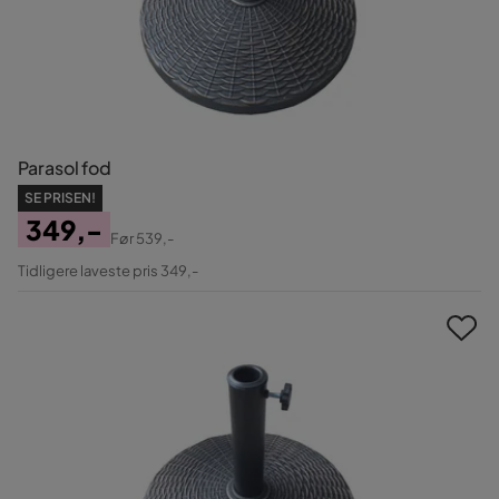
Parasol fod
SE PRISEN!
349,-
Før
539,-
Pris
Original
Tidligere laveste pris 349,-
Pris