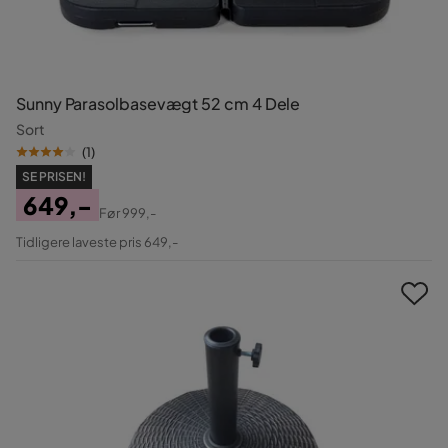
Sunny Parasolbasevægt 52 cm 4 Dele
Sort
(
1
)
SE PRISEN!
649,-
Før
999,-
Pris
Original
Tidligere laveste pris 649,-
Pris