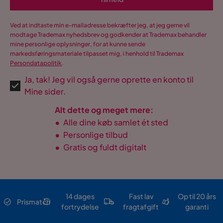
Ved at indtaste min e-mailadresse bekræfter jeg, at jeg gerne vil
modtage Trademax nyhedsbrev og godkender at Trademax behandler
mine personlige oplysninger, for at kunne sende
markedsføringsmateriale tilpasset mig, i henhold til Trademax
Persondatapolitik
.
Ja, tak! Jeg vil også gerne oprette en konto til
Mine sider.
Alt dette og meget mere:
•
Alle dine køb samlet ét sted
•
Personlige tilbud
•
Gratis og fuldt digitalt
14 dages
Fast lav
Op til 20 års
Prismatch
fortrydelse
fragtafgift
garanti