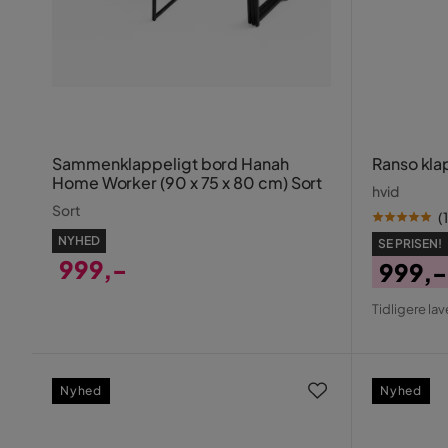
Sammenklappeligt bord Hanah
Ranso kl
Home Worker (90 x 75 x 80 cm) Sort
hvid
Sort
(
1
NYHED
SE PRISEN!
999,-
999,-
Pris
Pris
Origin
Tidligere lav
Pris
Nyhed
Nyhed