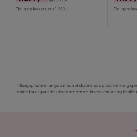
Pris
Original
Pris
Origin
Tidligere laveste pris 1.299,-
Tidligere lav
Pris
Pris
Tillægsplader er en god måde at skabe mere plads omkring spise
måde for at gøre dit spisebord større. Inviter venner og familie 