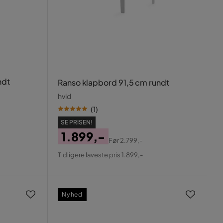
ndt
Ranso klapbord 91,5 cm rundt
hvid
(
1
)
SE PRISEN!
1.899,-
Før
2.799,-
Pris
Original
Tidligere laveste pris 1.899,-
Pris
Nyhed