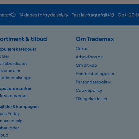
match
14 dages fortrydelse
Fast lav fragtafgift
Op til 20 å
ortiment & tilbud
Om Trademax
Om os
opulære kategorier
ofaer
Arbejd hos os
pisebordssæt
Om dit køb
avemøbler
Handelsbetingelser
ontinentalsenge
Persondatapolitik
opulære mærker
Cookiepolicy
lle varemærker
Tilbagekaldelser
øjtider & kampagner
lack Friday
anuar udsalg
abatkoder
ilbud