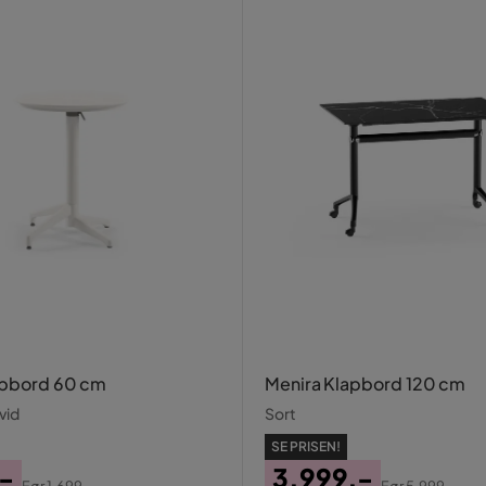
apbord 60 cm
Menira Klapbord 120 cm
vid
Sort
SE PRISEN!
,-
3.999,-
Før
1.699,-
Før
5.999,-