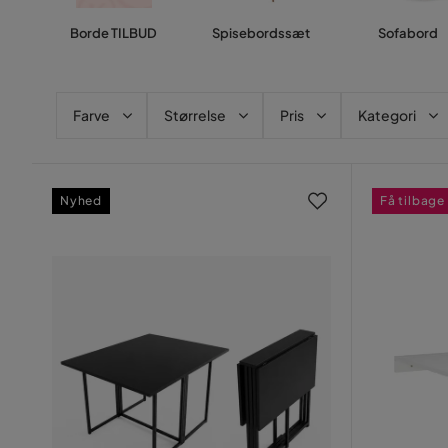
Borde TILBUD
Spisebordssæt
Sofabord
Farve
Størrelse
Pris
Kategori
Nyhed
Få tilbage