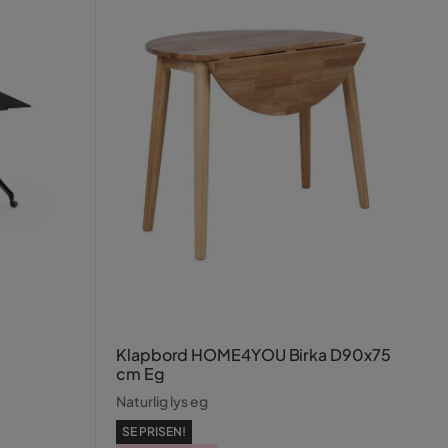
Klapbord HOME4YOU Birka D90x75
cm Eg
Naturlig lys eg
SE PRISEN!