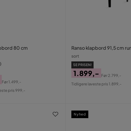
apbord 80 cm
Ranso klapbord 91,5 cm ru
sort
)
SE PRISEN!
1.899,-
Før
2.799,-
Pris
Original
Før
1.499,-
Tidligere laveste pris 1.899,-
al
Pris
este pris 999,-
Nyhed