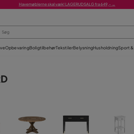
Havemøblerne skal væk! LAGERUDSALG fra 649,- →
ve
Opbevaring
Boligtilbehør
Tekstiler
Belysning
Husholdning
Sport & 
RD