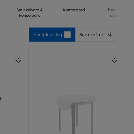
Sminkebord &
Kontorbord
Barbord &
konsolbord
ståbord
Sorter efter
Hurtig levering
Sorter efter