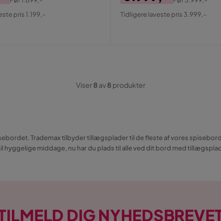
al
Pris
Original
este pris 1.199,-
Tidligere laveste pris 3.999,-
Pris
Viser
8
av
8
produkter
bordet. Trademax tilbyder tillægsplader til de fleste af vores spisebord
til hyggelige middage, nu har du plads til alle ved dit bord med tillægspla
TILMELD DIG NYHEDSBREVE