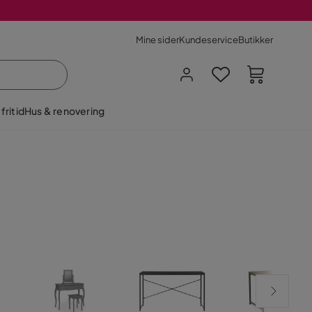
Mine sider
Kundeservice
Butikker
fritid
Hus & renovering