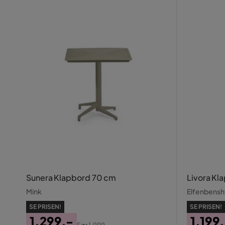
Sunera Klapbord 70 cm
Livora Kl
Mink
Elfenbensh
SE PRISEN!
SE PRISEN!
1.299,-
1.199
Før
1.999,-