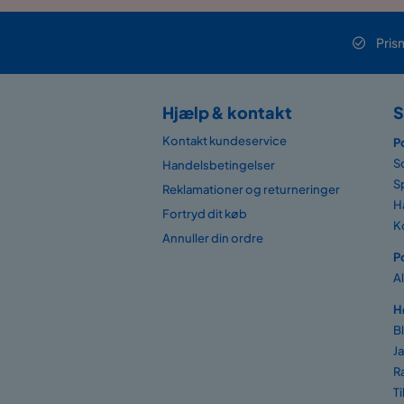
Pris
Hjælp & kontakt
S
Kontakt kundeservice
P
S
Handelsbetingelser
S
Reklamationer og returneringer
H
Fortryd dit køb
K
Annuller din ordre
P
A
H
B
J
R
T