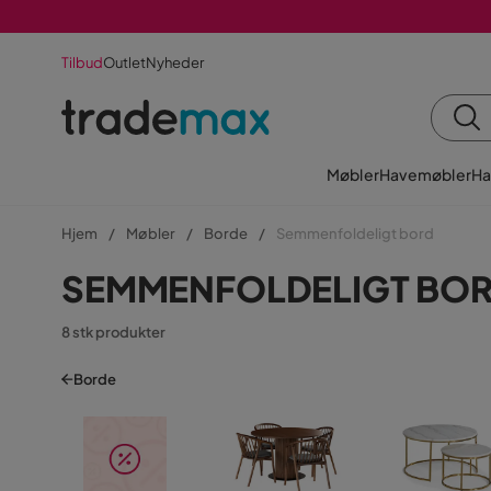
Tilbud
Outlet
Nyheder
Møbler
Havemøbler
Ha
Hjem
Møbler
Borde
Semmenfoldeligt bord
SEMMENFOLDELIGT BO
8 stk produkter
Borde