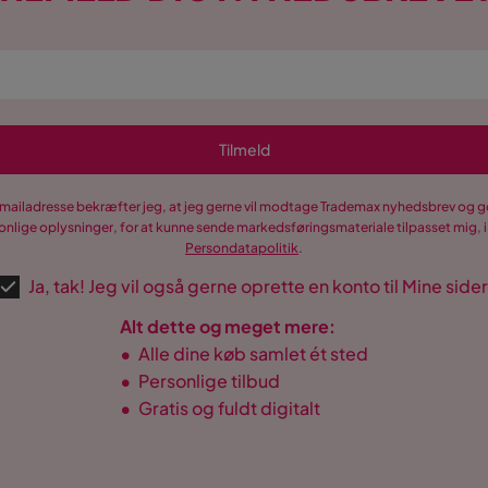
Tilmeld
-mailadresse bekræfter jeg, at jeg gerne vil modtage Trademax nyhedsbrev og
nlige oplysninger, for at kunne sende markedsføringsmateriale tilpasset mig, i
Persondatapolitik
.
Ja, tak! Jeg vil også gerne oprette en konto til Mine sider
Alt dette og meget mere:
•
Alle dine køb samlet ét sted
•
Personlige tilbud
•
Gratis og fuldt digitalt