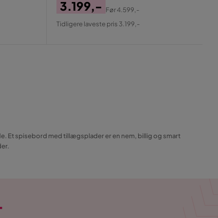
3.199,-
Før
4.599,-
Pris
Original
Tidligere laveste pris 3.199,-
Pris
e. Et spisebord med tillægsplader er en nem, billig og smart
der.
T