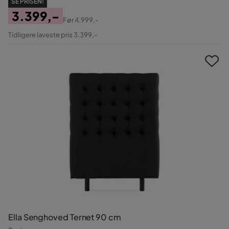
SE PRISEN!
3.399,-
Før
4.999,-
Pris
Original
Tidligere laveste pris 3.399,-
Pris
Ella Senghoved Ternet 90 cm