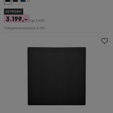
+3
SE PRISEN!
3.199,-
Før
3.999,-
Pris
Original
Tidligere laveste pris 3.199,-
Pris