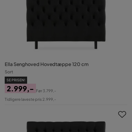
Ella Senghoved Hovedtæppe 120 cm
Sort
SE PRISEN!
2.999,-
Før
3.799,-
Pris
Original
Tidligere laveste pris 2.999,-
Pris