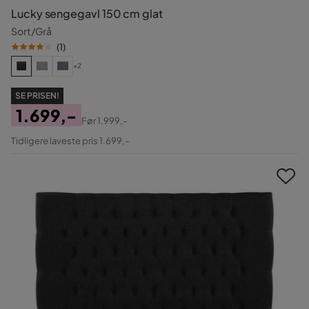
Lucky sengegavl 150 cm glat
Sort/Grå
(
1
)
+2
SE PRISEN!
1.699,-
Før
1.999,-
Pris
Original
Tidligere laveste pris 1.699,-
Pris