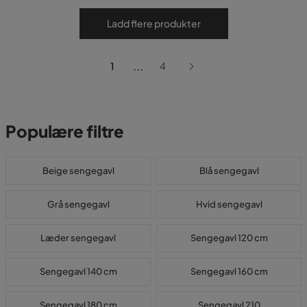
Ladd flere produkter
...
1
4
Populære filtre
Beige sengegavl
Blå sengegavl
Grå sengegavl
Hvid sengegavl
Læder sengegavl
Sengegavl 120 cm
Sengegavl 140 cm
Sengegavl 160 cm
Sengegavl 180 cm
Sengegavl 210