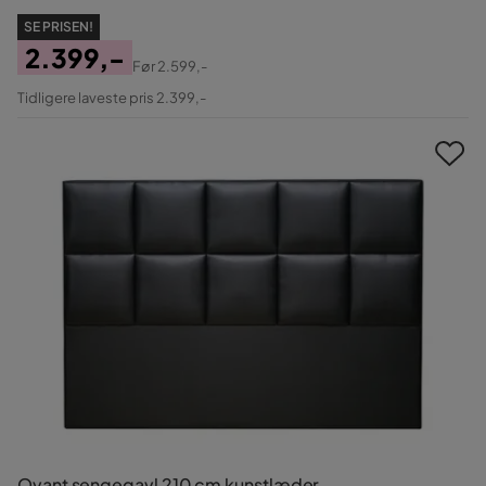
SE PRISEN!
2.399,-
Før
2.599,-
Pris
Original
Tidligere laveste pris 2.399,-
Pris
Qvant sengegavl 210 cm kunstlæder