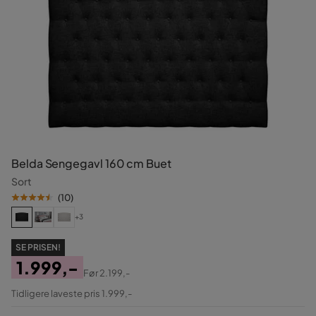
Belda Sengegavl 160 cm Buet
Sort
(
10
)
+3
SE PRISEN!
1.999,-
Før
2.199,-
Pris
Original
Tidligere laveste pris 1.999,-
Pris