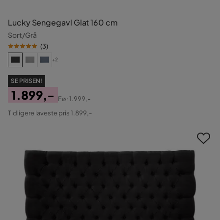
Lucky Sengegavl Glat 160 cm
Sort/Grå
(
3
)
+2
SE PRISEN!
1.899,-
Før
1.999,-
Pris
Original
Tidligere laveste pris 1.899,-
Pris