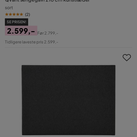
sort
(
2
)
SE PRISEN!
2.599,-
Før
2.799,-
Pris
Original
Tidligere laveste pris 2.599,-
Pris