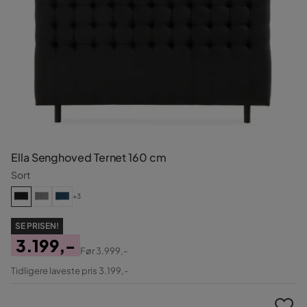
Ella Senghoved Ternet 160 cm
Sort
+3
SE PRISEN!
3.199,-
Før
3.999,-
Pris
Original
Tidligere laveste pris 3.199,-
Pris