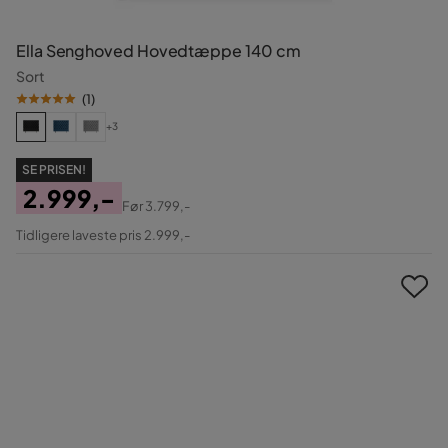
Ella Senghoved Hovedtæppe 140 cm
Sort
(
1
)
+3
SE PRISEN!
2.999,-
Før
3.799,-
Pris
Original
Tidligere laveste pris 2.999,-
Pris