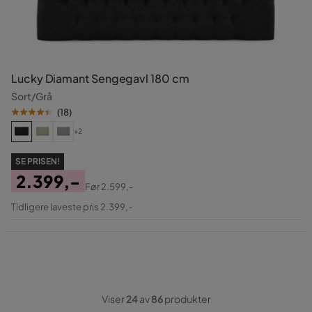
Lucky Diamant Sengegavl 180 cm
Sort/Grå
(
18
)
+2
SE PRISEN!
2.399,-
Før
2.599,-
Pris
Original
Tidligere laveste pris 2.399,-
Pris
Viser
24
av
86
produkter