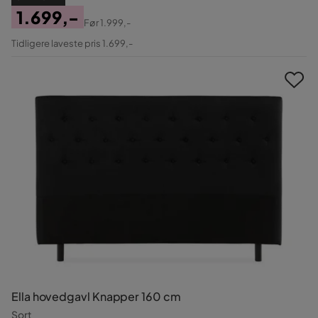
1.699,-
Før
1.999,-
Pris
Original
Tidligere laveste pris 1.699,-
Pris
Ella hovedgavl Knapper 160 cm
Sort