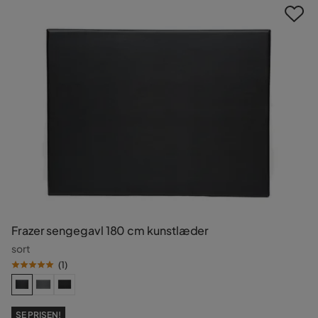
Frazer sengegavl 180 cm kunstlæder
sort
(
1
)
SE PRISEN!