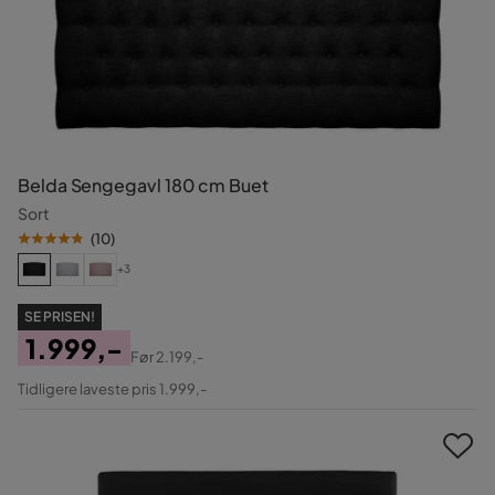
Belda Sengegavl 180 cm Buet
Sort
(
10
)
+3
SE PRISEN!
1.999,-
Før
2.199,-
Pris
Original
Tidligere laveste pris 1.999,-
Pris