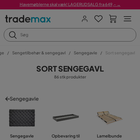
Havemøblerne skal væk! LAGERUDSALG fra 649,- →
ge
Sengetilbehør & sengegavl
Sengegavle
Sort sengegavl
SORT SENGEGAVL
86 stk produkter
Sengegavle
Sengegavle
Opbevaring til
Lamelbunde