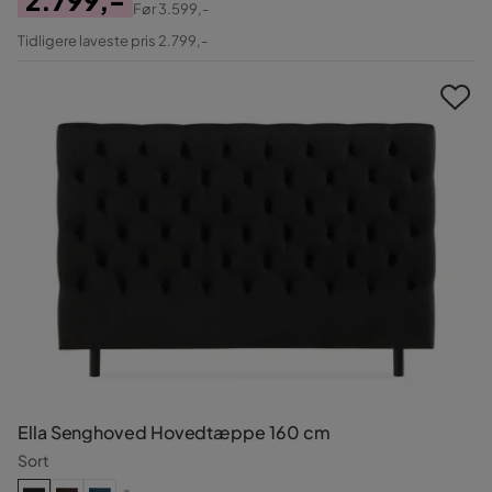
Før
3.599,-
Pris
Original
Tidligere laveste pris 2.799,-
Pris
Ella Senghoved Hovedtæppe 160 cm
Sort