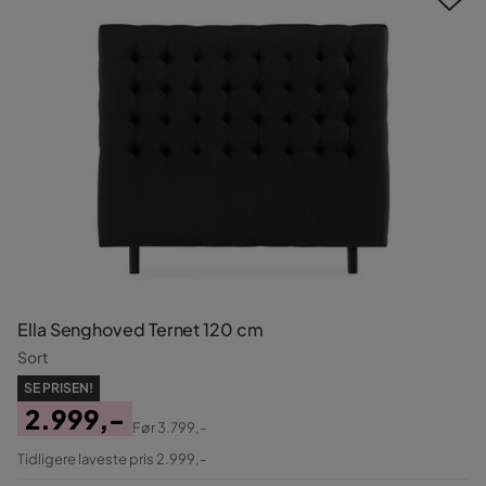
Ella Senghoved Ternet 120 cm
Sort
SE PRISEN!
2.999,-
Før
3.799,-
Pris
Original
Tidligere laveste pris 2.999,-
Pris