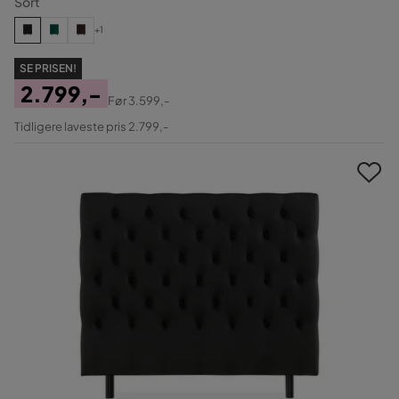
Sort
+1
SE PRISEN!
2.799,-
Før
3.599,-
Pris
Original
Tidligere laveste pris 2.799,-
Pris