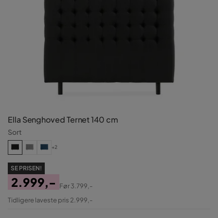
Ella Senghoved Ternet 140 cm
Sort
+2
SE PRISEN!
2.999,-
Før
3.799,-
Pris
Original
Tidligere laveste pris 2.999,-
Pris