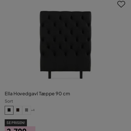
Ella Hovedgavl Tæppe 90 cm
Sort
+4
SE PRISEN!
2.799,-