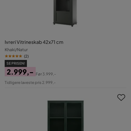
Ivreri Vitrineskab 42x71 cm
Khaki/Natur
(
2
)
SE PRISEN!
2.999,-
Før
3.999,-
Pris
Original
Tidligere laveste pris 2.999,-
Pris