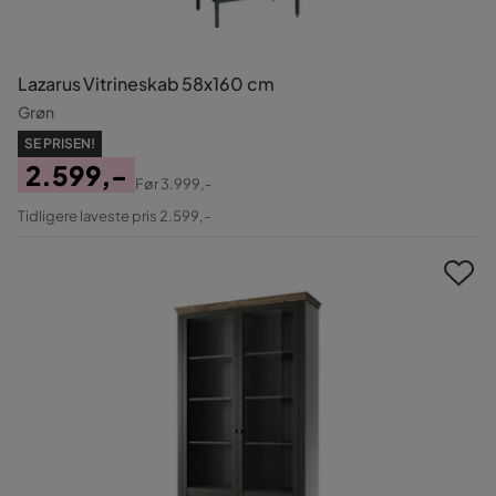
Lazarus Vitrineskab 58x160 cm
Grøn
SE PRISEN!
2.599,-
Før
3.999,-
Pris
Original
Tidligere laveste pris 2.599,-
Pris