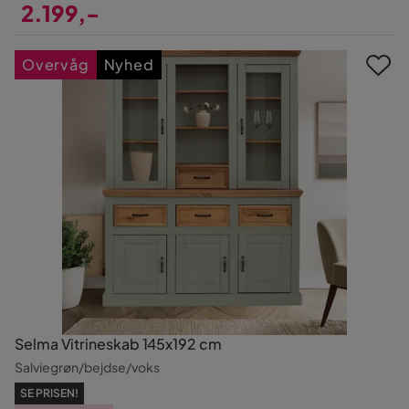
2.199,-
Pris
Overvåg
Nyhed
Selma Vitrineskab 145x192 cm
Salviegrøn/bejdse/voks
SE PRISEN!