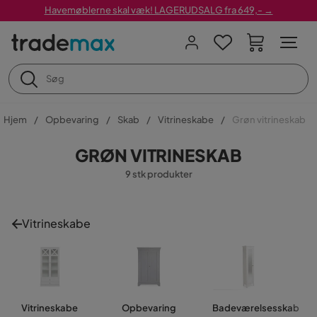
Havemøblerne skal væk! LAGERUDSALG fra 649,- →
Hjem
Opbevaring
Skab
Vitrineskabe
Grøn vitrineskab
GRØN VITRINESKAB
9 stk produkter
Vitrineskabe
Vitrineskabe
Opbevaring
Badeværelsesskab