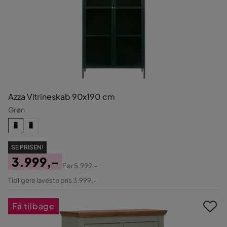
Azza Vitrineskab 90x190 cm
Grøn
SE PRISEN!
3.999,-
Før
5.999,-
Pris
Original
Tidligere laveste pris 3.999,-
Pris
Få tilbage