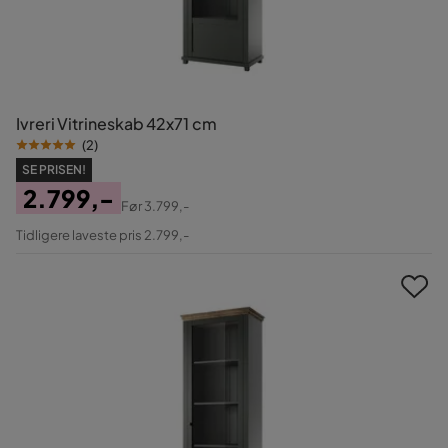
Ivreri Vitrineskab 42x71 cm
(
2
)
SE PRISEN!
2.799,-
Før
3.799,-
Pris
Original
Tidligere laveste pris 2.799,-
Pris