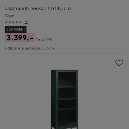
Lazarus Vitrineskab 111x140 cm
Grøn
(
2
)
SE PRISEN!
3.399,-
Før
4.999,-
Pris
Original
Tidligere laveste pris 3.399,-
Pris