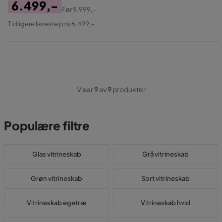
6.499,-
Før
9.999,-
Pris
Original
Tidligere laveste pris 6.499,-
Pris
Viser
9
av
9
produkter
Populære filtre
Glas vitrineskab
Grå vitrineskab
Grøn vitrineskab
Sort vitrineskab
Vitrineskab egetræ
Vitrineskab hvid