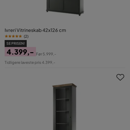
Ivreri Vitrineskab 42x126 cm
(
2
)
SE PRISEN!
4.399,-
Før
5.999,-
Pris
Original
Tidligere laveste pris 4.399,-
Pris