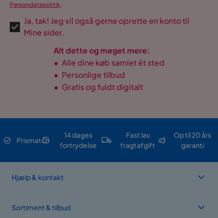
Persondatapolitik
.
Ja, tak! Jeg vil også gerne oprette en konto til
Mine sider.
Alt dette og meget mere:
•
Alle dine køb samlet ét sted
•
Personlige tilbud
•
Gratis og fuldt digitalt
14 dages
Fast lav
Op til 20 års
Prismatch
fortrydelse
fragtafgift
garanti
Hjælp & kontakt
Sortiment & tilbud