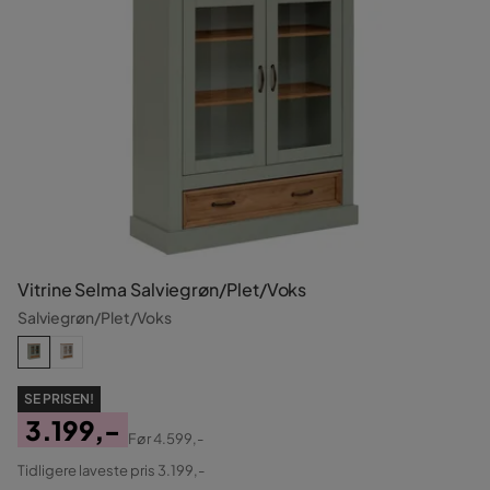
Vitrine Selma Salviegrøn/Plet/Voks
Salviegrøn/Plet/Voks
SE PRISEN!
3.199,-
Før
4.599,-
Pris
Original
Tidligere laveste pris 3.199,-