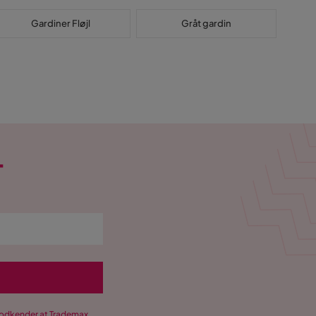
Gardiner Fløjl
Gråt gardin
T
 godkender at Trademax