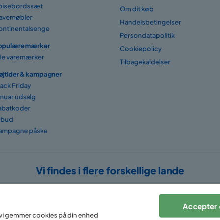
pisebordssæt
Om dit køb
avemøbler
Handelsbetingelser
ontinentalsenge
Persondatapolitik
opulære mærker
Cookiepolicy
lle varemærker
Tilbagekaldelser
øjtider & kampagner
lack Friday
anuar udsalg
abatkoder
ilbud
ampagne påske
Vi findes i flere forskellige lande
Accepter 
at vi gemmer cookies på din enhed