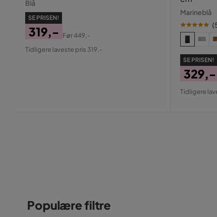
Blå
Marineblå
SE PRISEN!
(
319,-
Før
449,-
Pris
Original
Tidligere laveste pris 319,-
Pris
SE PRISEN!
329,-
Pris
Origin
Tidligere lav
Pris
Populære filtre