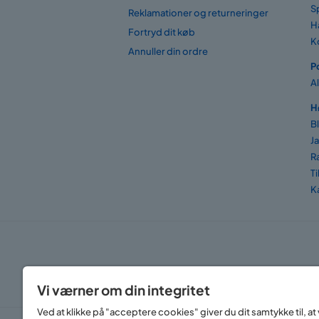
S
Reklamationer og returneringer
H
Fortryd dit køb
K
Annuller din ordre
P
A
H
B
J
R
T
K
Vi værner om din integritet
Ved at klikke på "acceptere cookies" giver du dit samtykke til, 