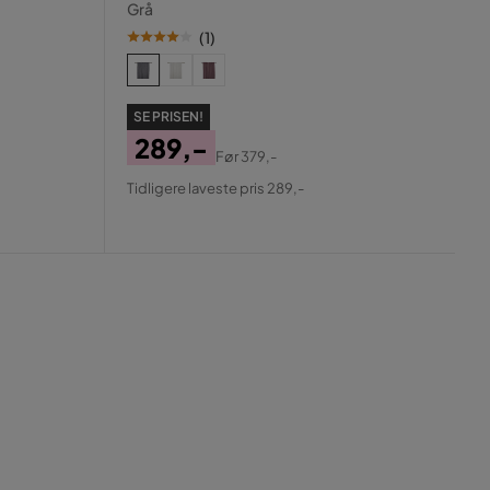
Grå
(
1
)
SE PRISEN!
289,-
Før
379,-
Pris
Original
Tidligere laveste pris 289,-
Pris