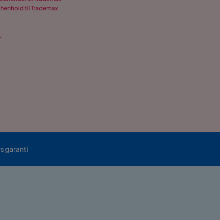
 henhold til Trademax
.
rs garanti