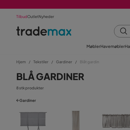
Tilbud
Outlet
Nyheder
Møbler
Havemøbler
Ha
Hjem
Tekstiler
Gardiner
Blåt gardin
BLÅ GARDINER
8 stk produkter
Gardiner