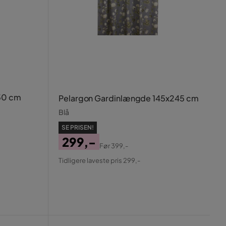
50 cm
Pelargon Gardinlængde 145x245 cm
Blå
SE PRISEN!
299,-
Før
399,-
Pris
Original
Tidligere laveste pris 299,-
Pris