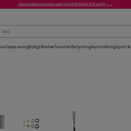
Havemøblerne skal væk! LAGERUDSALG fra 649,- →
ve
Opbevaring
Boligtilbehør
Tekstiler
Belysning
Husholdning
Sport & 