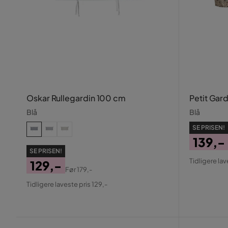
Oskar Rullegardin 100 cm
Petit Gar
Blå
Blå
SE PRISEN!
139,-
SE PRISEN!
Pris
Origin
Tidligere lav
129,-
Pris
Før
179,-
Pris
Original
Tidligere laveste pris 129,-
Pris