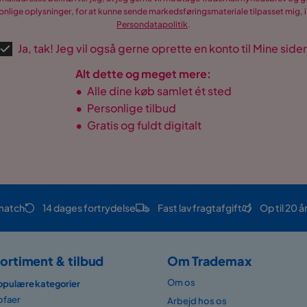
nlige oplysninger, for at kunne sende markedsføringsmateriale tilpasset mig, i
Persondatapolitik
.
Ja, tak! Jeg vil også gerne oprette en konto til Mine sider
Alt dette og meget mere:
•
Alle dine køb samlet ét sted
•
Personlige tilbud
•
Gratis og fuldt digitalt
match
14 dages fortrydelse
Fast lav fragtafgift
Op til 20 å
ortiment & tilbud
Om Trademax
Om os
opulære kategorier
ofaer
Arbejd hos os