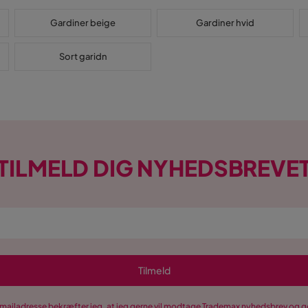
Gardiner beige
Gardiner hvid
Sort garidn
TILMELD DIG NYHEDSBREVE
Tilmeld
-mailadresse bekræfter jeg, at jeg gerne vil modtage Trademax nyhedsbrev og