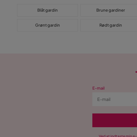
Blåt gardin
Brune gardiner
Grønt gardin
Rødt gardin
E-mail
Ved at indtaste min e