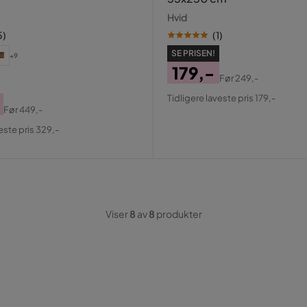
Hvid
5
)
(
1
)
SE PRISEN!
+9
179,-
Før
249,-
Pris
Original
Tidligere laveste pris 179,-
Pris
Før
449,-
al
este pris 329,-
Viser
8
av
8
produkter