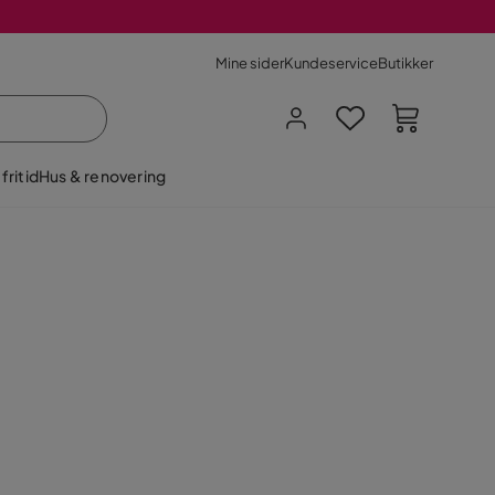
Mine sider
Kundeservice
Butikker
fritid
Hus & renovering