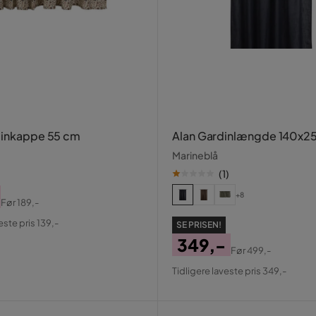
dinkappe 55 cm
Alan Gardinlængde 140x2
Marineblå
(
1
)
+8
Før
189,-
al
este pris 139,-
SE PRISEN!
349,-
Før
499,-
Pris
Original
Tidligere laveste pris 349,-
Pris