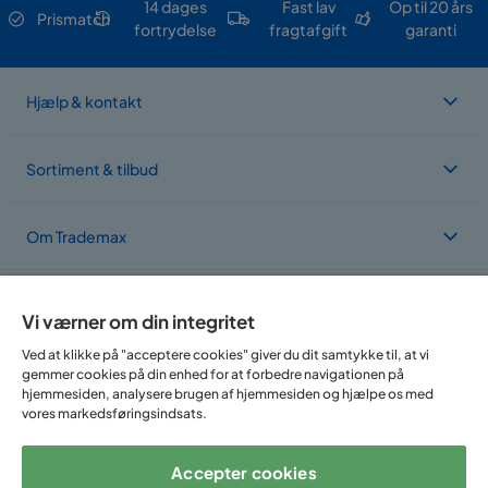
14 dages
Fast lav
Op til 20 års
Prismatch
fortrydelse
fragtafgift
garanti
Hjælp & kontakt
Sortiment & tilbud
Om Trademax
Vi findes i flere forskellige lande
Vi værner om din integritet
Ved at klikke på "acceptere cookies" giver du dit samtykke til, at vi
gemmer cookies på din enhed for at forbedre navigationen på
hjemmesiden, analysere brugen af hjemmesiden og hjælpe os med
vores markedsføringsindsats.
Accepter cookies