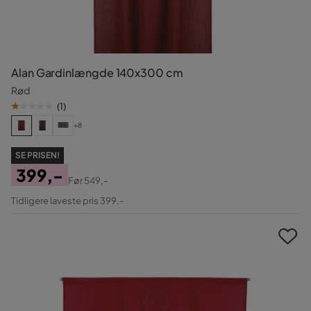
Alan Gardinlængde 140x300 cm
Rød
(
1
)
+8
SE PRISEN!
399,-
Før
549,-
Pris
Original
Tidligere laveste pris 399,-
Pris