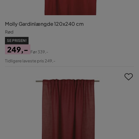
Molly Gardinlængde 120x240 cm
Rød
SE PRISEN!
249,-
Før
339,-
Pris
Original
Tidligere laveste pris 249,-
Pris