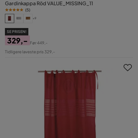
Gardinkappa Röd VALUE_MISSING_11
(
5
)
+9
SE PRISEN!
329,-
Før
449,-
Pris
Original
Tidligere laveste pris 329,-
Pris