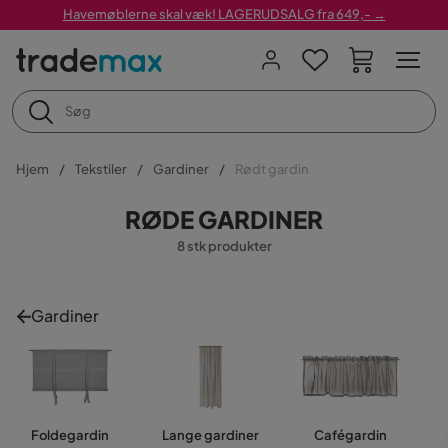
Havemøblerne skal væk! LAGERUDSALG fra 649,- →
Hjem
Tekstiler
Gardiner
Rødt gardin
RØDE GARDINER
8 stk produkter
Gardiner
Foldegardin
Lange gardiner
Cafégardin