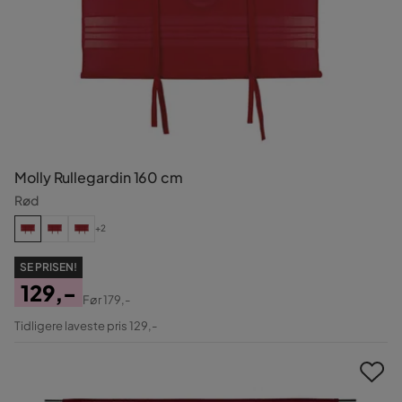
Molly Rullegardin 160 cm
Rød
+2
SE PRISEN!
129,-
Før
179,-
Pris
Original
Tidligere laveste pris 129,-
Pris