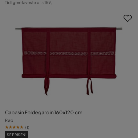
Tidligere laveste pris 159,-
Pris
Capasin Foldegardin 160x120 cm
Rød
(
1
)
SE PRISEN!