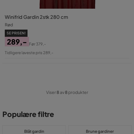
Winifrid Gardin 2stk 280 cm
Rød
SE PRISEN!
289,-
Før
379,-
Pris
Original
Tidligere laveste pris 289,-
Pris
Viser
8
av
8
produkter
Populære filtre
Blåt gardin
Brune gardiner