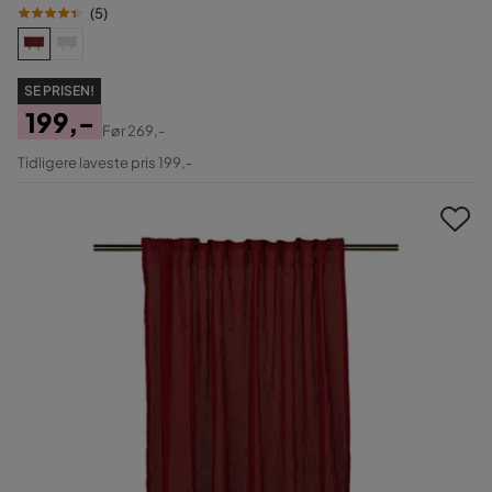
(
5
)
SE PRISEN!
199,-
Før
269,-
Pris
Original
Tidligere laveste pris 199,-
Pris