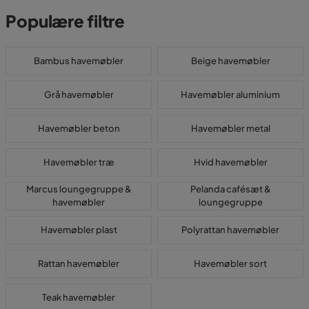
Populære filtre
Bambus havemøbler
Beige havemøbler
Grå havemøbler
Havemøbler aluminium
Havemøbler beton
Havemøbler metal
Havemøbler træ
Hvid havemøbler
Marcus loungegruppe &
Pelanda cafésæt &
havemøbler
loungegruppe
Havemøbler plast
Polyrattan havemøbler
Rattan havemøbler
Havemøbler sort
Teak havemøbler