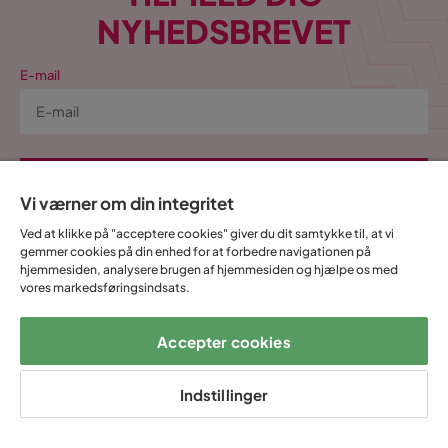
NYHEDSBREVET
E-mail
Tilmeld
Vi værner om din integritet
Ved at indtaste min e-mailadresse bekræfter jeg, at jeg gerne vil
Ved at klikke på "acceptere cookies" giver du dit samtykke til, at vi
modtage Trademax nyhedsbrev og godkender at Trademax behandler
gemmer cookies på din enhed for at forbedre navigationen på
hjemmesiden, analysere brugen af hjemmesiden og hjælpe os med
mine personlige oplysninger, for at kunne sende
vores markedsføringsindsats.
markedsføringsmateriale tilpasset mig, i henhold til Trademax
Persondatapolitik
.
Ja, tak! Jeg vil også gerne oprette en konto til
Accepter cookies
Mine sider.
Indstillinger
Alt dette og meget mere:
•
Alle dine køb samlet ét sted