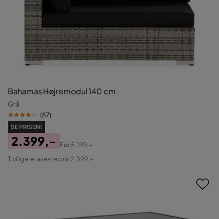
Bahamas Højremodul 140 cm
Grå
(
57
)
SE PRISEN!
2.399,-
Før
5.199,-
Pris
Original
Tidligere laveste pris 2.399,-
Pris