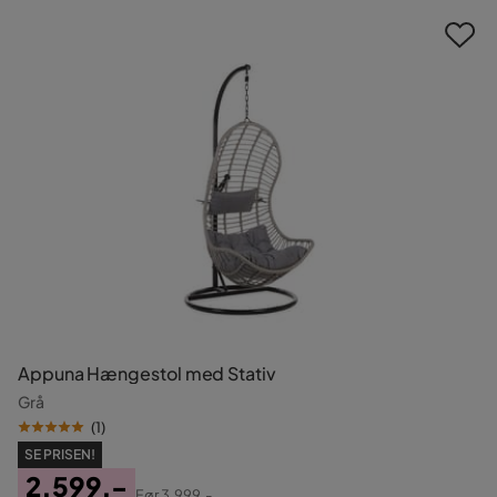
Appuna Hængestol med Stativ
Grå
(
1
)
SE PRISEN!
2.599,-
Før
3.999,-