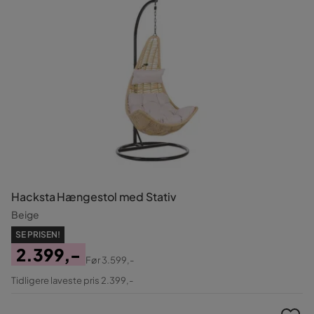
Hacksta Hængestol med Stativ
Beige
SE PRISEN!
2.399,-
Før
3.599,-
Pris
Original
Tidligere laveste pris 2.399,-
Pris