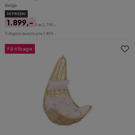
Beige
SE PRISEN!
1.899,-
Før
2.799,-
Pris
Original
Tidligere laveste pris 1.899,-
Pris
Få tilbage