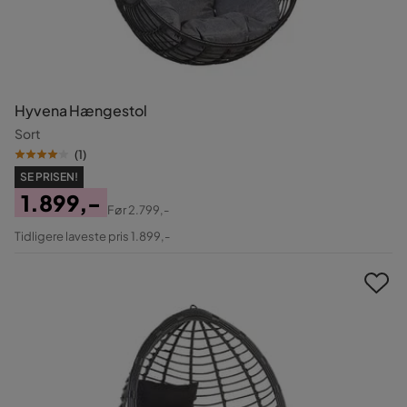
Hyvena Hængestol
Sort
(
1
)
SE PRISEN!
1.899,-
Før
2.799,-
Pris
Original
Tidligere laveste pris 1.899,-
Pris