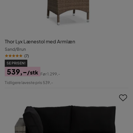
Thor Lyx Lænestol med Armlæn
Sand/Brun
(
7
)
SE PRISEN!
539,-
/stk
Før
1.299,-
Pris
Original
Tidligere laveste pris 539,-
Pris