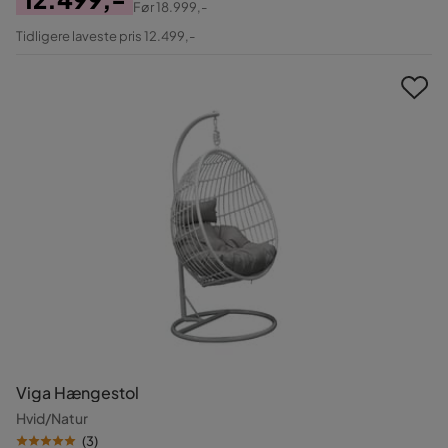
Før
18.999,-
Pris
Original
Tidligere laveste pris 12.499,-
Pris
Viga Hængestol
Hvid/Natur
(
3
)