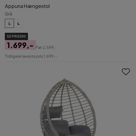
Appuna Hængestol
Grå
SE PRISEN!
1.699,-
Før
2.599,-
Pris
Original
Tidligere laveste pris 1.699,-
Pris