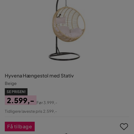
Hyvena Hængestol med Stativ
Beige
SE PRISEN!
2.599,-
Før
3.999,-
Pris
Original
Tidligere laveste pris 2.599,-
Pris
Få tilbage