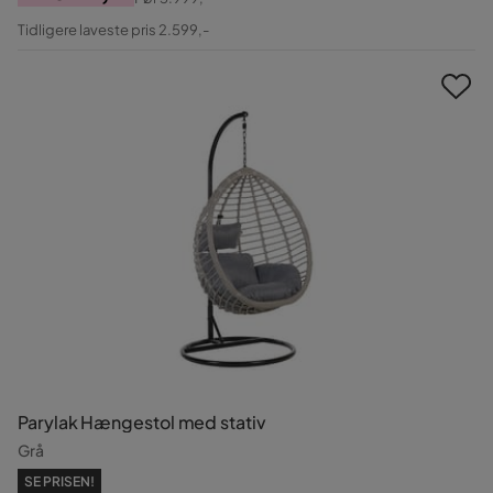
Pris
Original
Tidligere laveste pris 2.599,-
Pris
Parylak Hængestol med stativ
Grå
SE PRISEN!