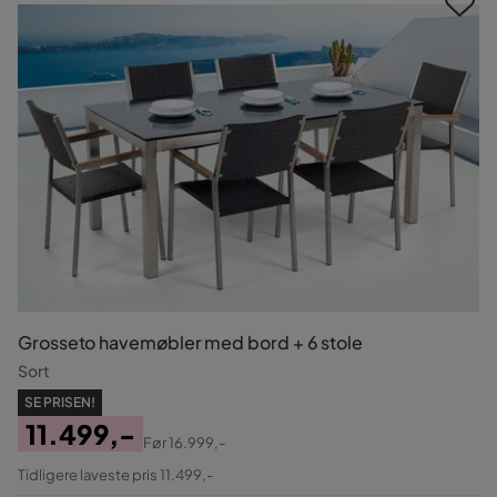
Grosseto havemøbler med bord + 6 stole
Sort
SE PRISEN!
11.499,-
Før
16.999,-
Pris
Original
Tidligere laveste pris 11.499,-
Pris