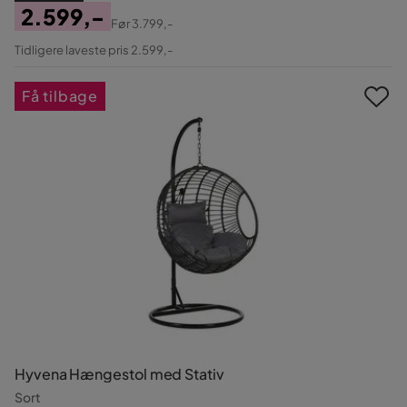
2.599,-
Før
3.799,-
Pris
Original
Tidligere laveste pris 2.599,-
Pris
Få tilbage
Hyvena Hængestol med Stativ
Sort