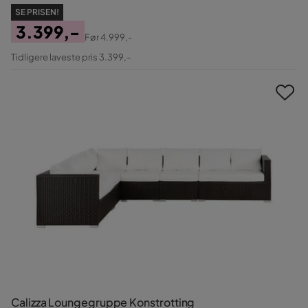
SE PRISEN!
3.399,-
Før
4.999,-
Pris
Original
Tidligere laveste pris 3.399,-
Pris
Calizza Loungegruppe Konstrotting