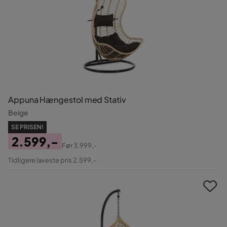
Appuna Hængestol med Stativ
Beige
SE PRISEN!
2.599,-
Før
3.999,-
Pris
Original
Tidligere laveste pris 2.599,-
Pris