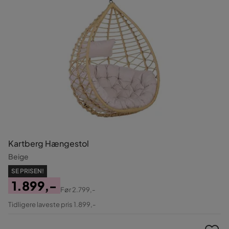
Kartberg Hængestol
Beige
SE PRISEN!
1.899,-
Før
2.799,-
Pris
Original
Tidligere laveste pris 1.899,-
Pris