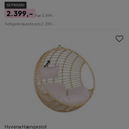
SE PRISEN!
2.399,-
Før
3.599,-
Pris
Original
Tidligere laveste pris 2.399,-
Pris
Hyvena Hængestol