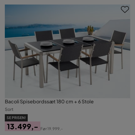
Bacoli Spisebordssæt 180 cm + 6 Stole
Sort
SE PRISEN!
13.499,-
Før
19.999,-
Pris
Original