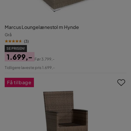
Marcus Loungelænestol m Hynde
Grå
(
3
)
SE PRISEN!
1.699,-
Før
3.799,-
Pris
Original
Tidligere laveste pris 1.699,-
Pris
Få tilbage