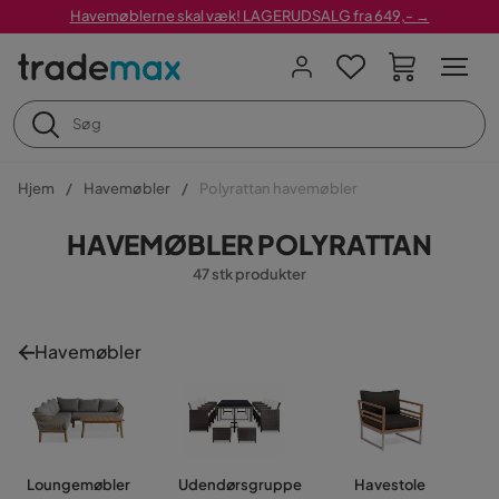
Havemøblerne skal væk! LAGERUDSALG fra 649,- →
Hjem
Havemøbler
Polyrattan havemøbler
HAVEMØBLER POLYRATTAN
47 stk produkter
Havemøbler
Loungemøbler
Udendørsgruppe
Havestole