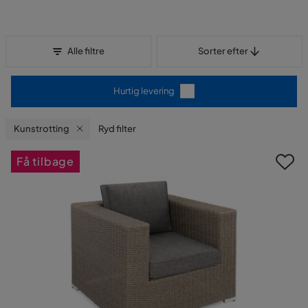
Sorter efter
Alle filtre
Sorter efter
Hurtig levering
Kunstrotting
Ryd filter
Få tilbage