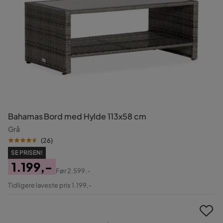
Bahamas Bord med Hylde 113x58 cm
Grå
(
26
)
SE PRISEN!
1.199,-
Før
2.599,-
Pris
Original
Tidligere laveste pris 1.199,-
Pris