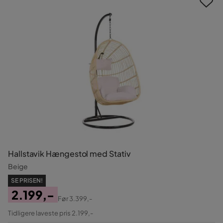
Hallstavik Hængestol med Stativ
Beige
SE PRISEN!
2.199,-
Før
3.399,-
Pris
Original
Tidligere laveste pris 2.199,-
Pris