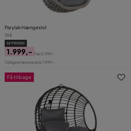
Parylak Hængestol
Grå
SE PRISEN!
1.999,-
Før
2.999,-
Pris
Original
Tidligere laveste pris 1.999,-
Pris
Få tilbage