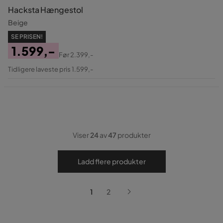
Hacksta Hængestol
Beige
SE PRISEN!
1.599,-
Før
2.399,-
Pris
Original
Tidligere laveste pris 1.599,-
Pris
Viser
24
av
47
produkter
Ladd flere produkter
1
2