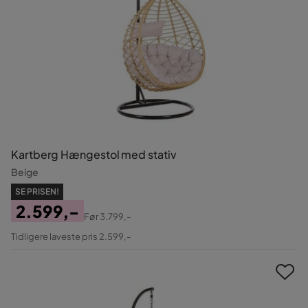
Kartberg Hængestol med stativ
Beige
SE PRISEN!
2.599,-
Før
3.799,-
Pris
Original
Tidligere laveste pris 2.599,-
Pris