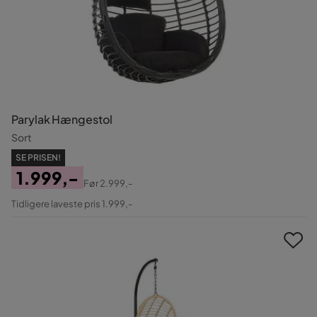
Parylak Hængestol
Sort
SE PRISEN!
1.999,-
Før
2.999,-
Pris
Original
Tidligere laveste pris 1.999,-
Pris