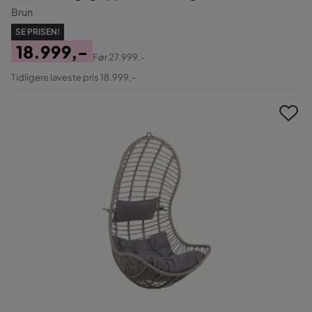
Brun
SE PRISEN!
18.999,-
Før
27.999,-
Pris
Original
Tidligere laveste pris 18.999,-
Pris