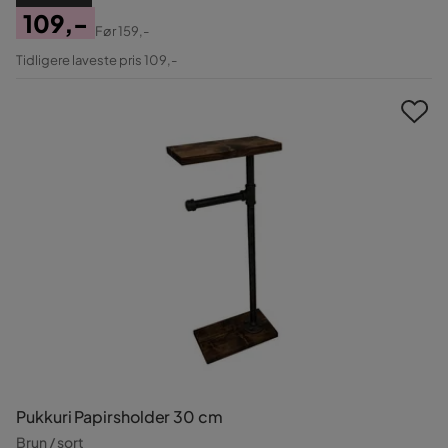
109,-
Før
159,-
Pris
Original
Tidligere laveste pris 109,-
Pris
Pukkuri Papirsholder 30 cm
Brun / sort