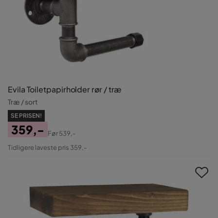
Evila Toiletpapirholder rør / træ
Træ / sort
SE PRISEN!
359,-
Før
539,-
Pris
Original
Tidligere laveste pris 359,-
Pris