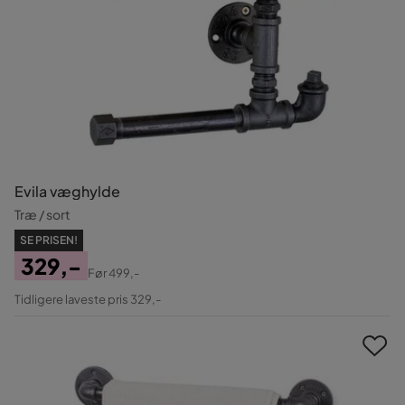
Evila væghylde
Træ / sort
SE PRISEN!
329,-
Før
499,-
Pris
Original
Tidligere laveste pris 329,-
Pris