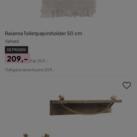
Raianna Toiletpapirsholder 50 cm
Valnød
SE PRISEN!
209,-
Før
309,-
Pris
Original
Tidligere laveste pris 209,-
Pris