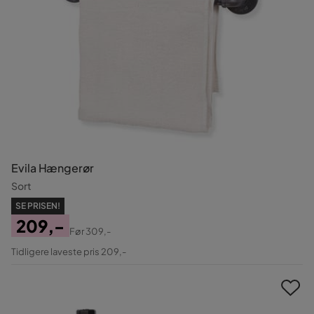
Evila Hængerør
Sort
SE PRISEN!
209,-
Før
309,-
Pris
Original
Tidligere laveste pris 209,-
Pris