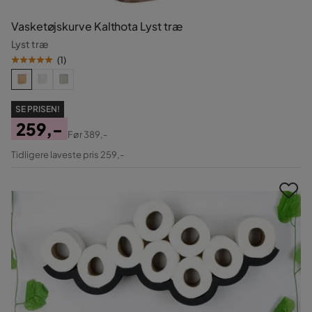
Vasketøjskurve Kalthota Lyst træ
Lyst træ
(
1
)
SE PRISEN!
259,-
Før
389,-
Pris
Original
Tidligere laveste pris 259,-
Pris