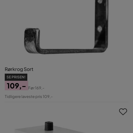
Rørkrog Sort
SE PRISEN!
109,-
Før
169,-
Pris
Original
Tidligere laveste pris 109,-
Pris