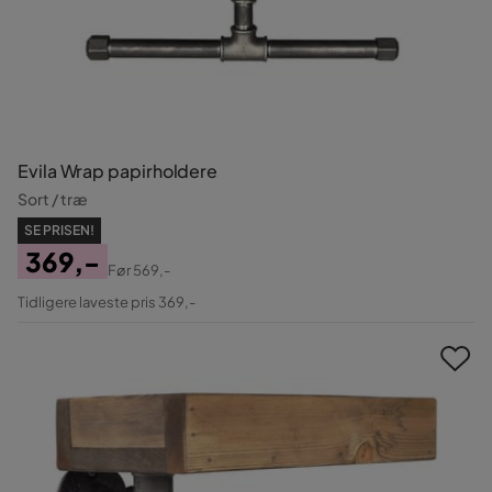
Evila Wrap papirholdere
Sort / træ
SE PRISEN!
369,-
Før
569,-
Pris
Original
Tidligere laveste pris 369,-
Pris