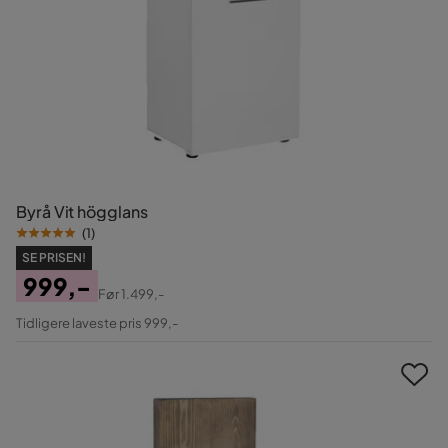
Byrå Vit högglans
(
1
)
SE PRISEN!
999,-
Før
1.499,-
Pris
Original
Tidligere laveste pris 999,-
Pris