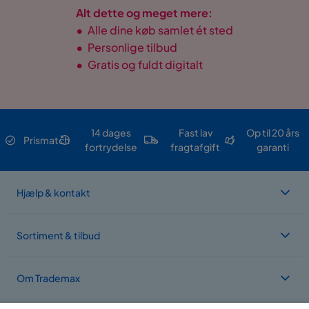
Alt dette og meget mere:
•
Alle dine køb samlet ét sted
•
Personlige tilbud
•
Gratis og fuldt digitalt
14 dages
Fast lav
Op til 20 års
Prismatch
fortrydelse
fragtafgift
garanti
Hjælp & kontakt
Sortiment & tilbud
Om Trademax