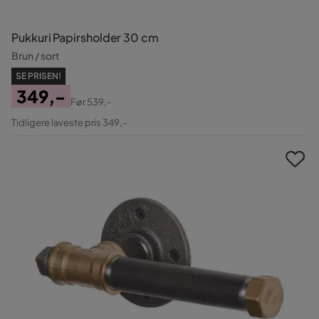
Pukkuri Papirsholder 30 cm
Brun / sort
SE PRISEN!
349,-
Før
539,-
Pris
Original
Tidligere laveste pris 349,-
Pris