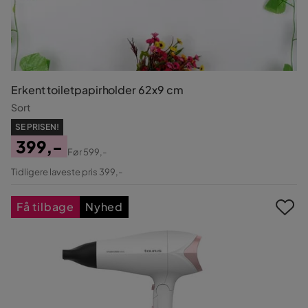
Erkent toiletpapirholder 62x9 cm
Sort
SE PRISEN!
399,-
Før
599,-
Pris
Original
Tidligere laveste pris 399,-
Pris
Få tilbage
Nyhed