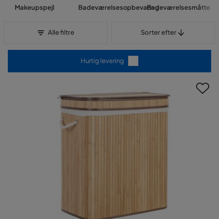
Makeupspejl
Badeværelsesopbevaring
Badeværelsesmåtte
Sorter efter
Alle filtre
Sorter efter
Hurtig levering