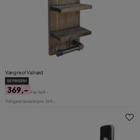
Vægreol Valnød
SE PRISEN!
369,-
Før
569,-
Pris
Original
Tidligere laveste pris 369,-
Pris