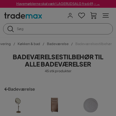
Havemøblerne skal væk! LAGERUDSALG fra 649,- →
overing
Køkken & bad
Badeværelse
Badeværelsestilbehør
BADEVÆRELSESTILBEHØR TIL
ALLE BADEVÆRELSER
45 stk produkter
Badeværelse