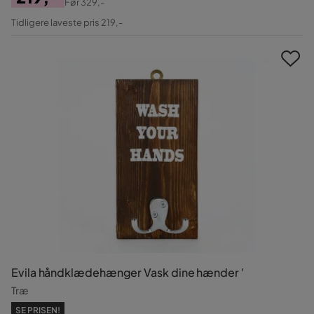
Før
329,-
Pris
Original
Tidligere laveste pris 219,-
Pris
Evila håndklædehænger Vask dine hænder '
Træ
SE PRISEN!