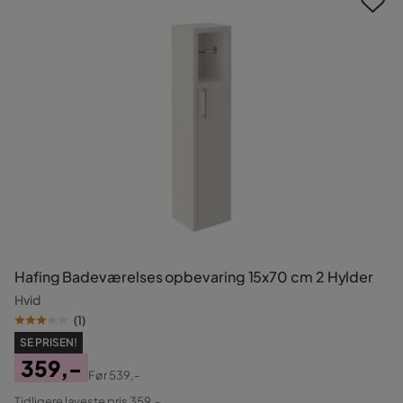
Hafing Badeværelses opbevaring 15x70 cm 2 Hylder
Hvid
(
1
)
SE PRISEN!
359,-
Før
539,-
Pris
Original
Tidligere laveste pris 359,-