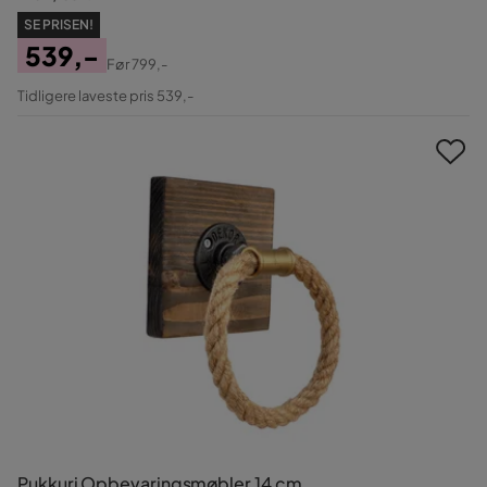
SE PRISEN!
539,-
Før
799,-
Pris
Original
Tidligere laveste pris 539,-
Pris
Pukkuri Opbevaringsmøbler 14 cm