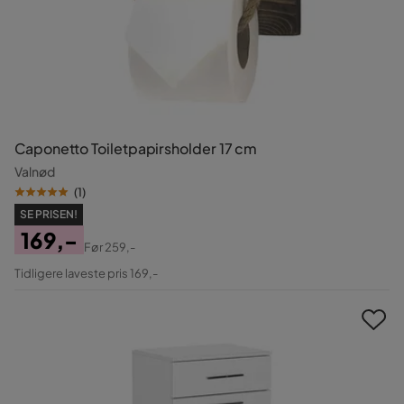
Caponetto Toiletpapirsholder 17 cm
Valnød
(
1
)
SE PRISEN!
169,-
Før
259,-
Pris
Original
Tidligere laveste pris 169,-
Pris