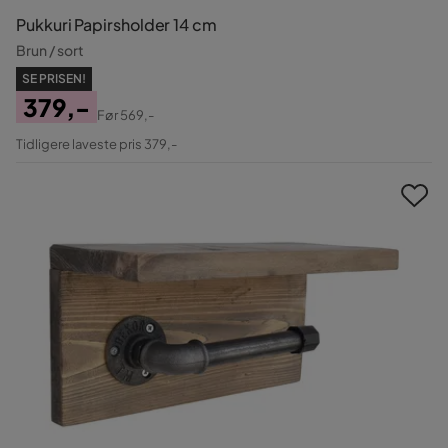
Pukkuri Papirsholder 14 cm
Brun / sort
SE PRISEN!
379,-
Før
569,-
Pris
Original
Tidligere laveste pris 379,-
Pris