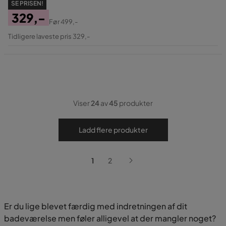
SE PRISEN!
329,-
Før
499,-
Pris
Original
Tidligere laveste pris 329,-
Pris
Viser
24
av
45
produkter
Ladd flere produkter
1
2
Er du lige blevet færdig med indretningen af dit
badeværelse men føler alligevel at der mangler noget?