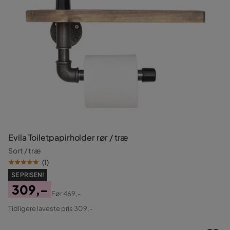
Evila Toiletpapirholder rør / træ
Sort / træ
(
1
)
SE PRISEN!
309,-
Før
469,-
Pris
Original
Tidligere laveste pris 309,-
Pris