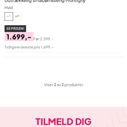
Udtrækkelig småbørnsseng Montigny
Hvid
SE PRISEN!
1.699,-
Før
2.599,-
Pris
Original
Tidligere laveste pris 1.699,-
Pris
Viser
2
av
2
produkter
TILMELD DIG