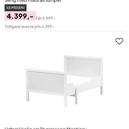
SE PRISEN!
4.399,-
Før
4.999,-
Pris
Original
Tidligere laveste pris 4.399,-
Pris