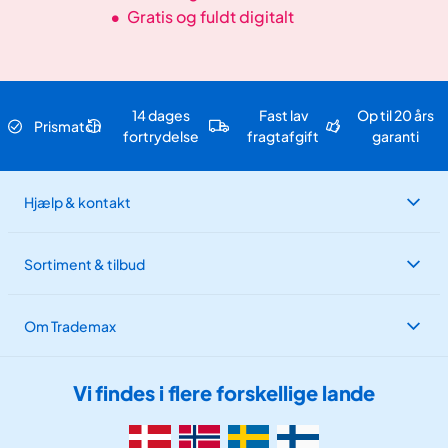
•
Gratis og fuldt digitalt
14 dages
Fast lav
Op til 20 års
Prismatch
fortrydelse
fragtafgift
garanti
Hjælp & kontakt
Sortiment & tilbud
Om Trademax
Vi findes i flere forskellige lande