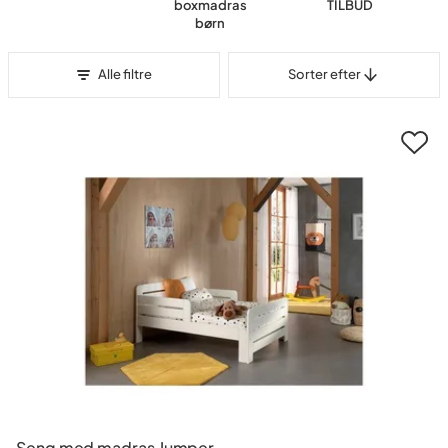
boxmadras
TILBUD
børn
Sorter efter
Alle filtre
Sorter efter
Seng med madras Jumper