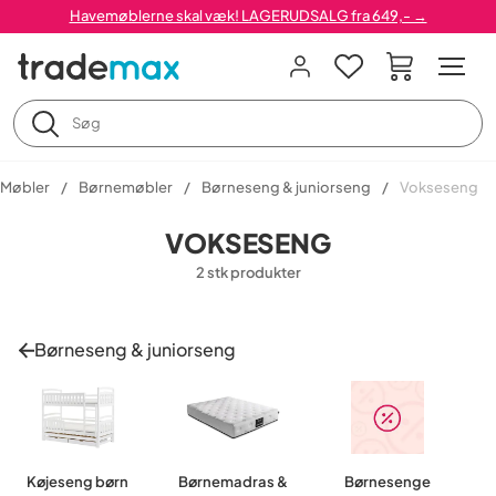
Havemøblerne skal væk! LAGERUDSALG fra 649,- →
Møbler
Børnemøbler
Børneseng & juniorseng
Vokseseng
VOKSESENG
2 stk produkter
Børneseng & juniorseng
Køjeseng børn
Børnemadras &
Børnesenge