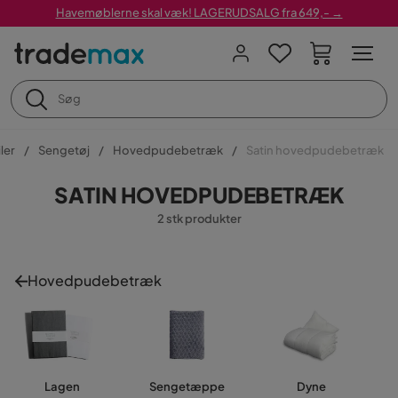
Havemøblerne skal væk! LAGERUDSALG fra 649,- →
ler
Sengetøj
Hovedpudebetræk
Satin hovedpudebetræk
SATIN HOVEDPUDEBETRÆK
2 stk produkter
Hovedpudebetræk
Lagen
Sengetæppe
Dyne