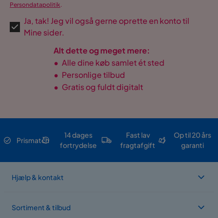
Persondatapolitik
.
Ja, tak! Jeg vil også gerne oprette en konto til
Mine sider.
Alt dette og meget mere:
•
Alle dine køb samlet ét sted
•
Personlige tilbud
•
Gratis og fuldt digitalt
14 dages
Fast lav
Op til 20 års
Prismatch
fortrydelse
fragtafgift
garanti
Hjælp & kontakt
Sortiment & tilbud