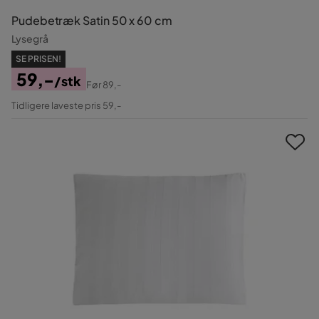
Pudebetræk Satin 50 x 60 cm
Lysegrå
SE PRISEN!
59,-
/stk
Før
89,-
Pris
Original
Tidligere laveste pris 59,-
Pris