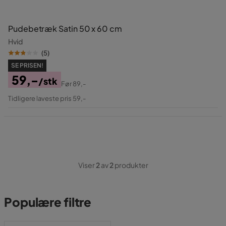
Pudebetræk Satin 50 x 60 cm
Hvid
(
5
)
SE PRISEN!
59,-
/stk
Før
89,-
Pris
Original
Tidligere laveste pris 59,-
Pris
Viser
2
av
2
produkter
Populære filtre