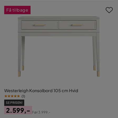
Pris
Få tilbage
Westerleigh Konsolbord 105 cm Hvid
(
1
)
SE PRISEN!
2.599,-
Før
3.999,-
Pris
Original