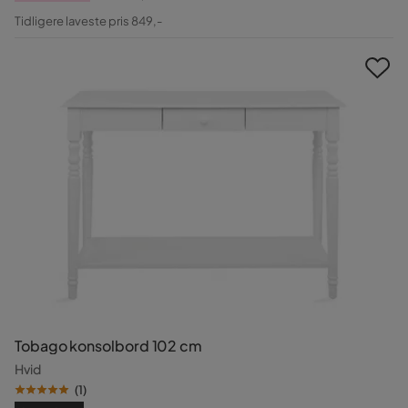
Pris
Original
Tidligere laveste pris 849,-
Pris
Tobago konsolbord 102 cm
Hvid
(
1
)