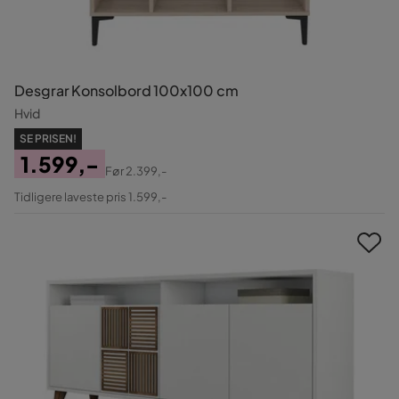
Desgrar Konsolbord 100x100 cm
Hvid
SE PRISEN!
1.599,-
Før
2.399,-
Pris
Original
Tidligere laveste pris 1.599,-
Pris