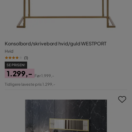
Konsolbord/skrivebord hvid/guld WESTPORT
Hvid
(
1
)
SE PRISEN!
1.299,-
Før
1.999,-
Pris
Original
Tidligere laveste pris 1.299,-
Pris