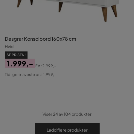
Desgrar Konsolbord 160x78 cm
Hvid
SE PRISEN!
1.999,-
Før
2.999,-
Pris
Original
Tidligere laveste pris 1.999,-
Pris
Viser
24
av
104
produkter
Ladd flere produkter