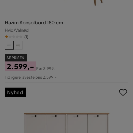
Hazim Konsolbord 180 cm
Hvid/Valnød
(
1
)
SE PRISEN!
2.599,-
Før
3.999,-
Pris
Original
Tidligere laveste pris 2.599,-
Pris
Nyhed