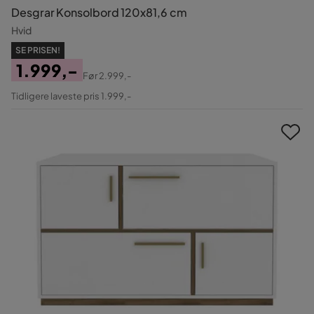
Desgrar Konsolbord 120x81,6 cm
Hvid
SE PRISEN!
1.999,-
Før
2.999,-
Pris
Original
Tidligere laveste pris 1.999,-
Pris