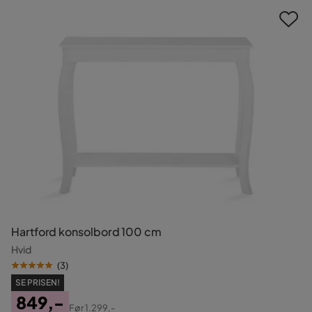
Hartford konsolbord 100 cm
Hvid
(
3
)
SE PRISEN!
849,-
Før
1.299,-