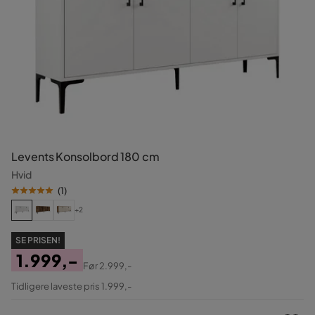
Levents Konsolbord 180 cm
Hvid
(
1
)
+2
SE PRISEN!
1.999,-
Før
2.999,-
Pris
Original
Tidligere laveste pris 1.999,-
Pris