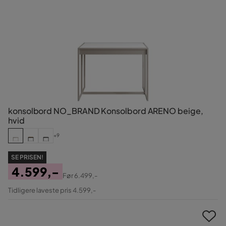
konsolbord NO_BRAND Konsolbord ARENO beige,
hvid
+9
SE PRISEN!
4.599,-
Før
6.499,-
Pris
Original
Tidligere laveste pris 4.599,-
Pris