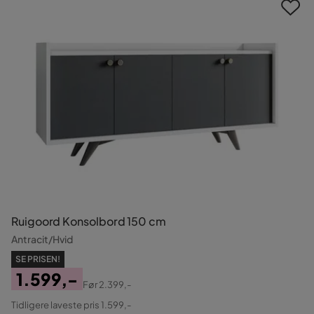
Ruigoord Konsolbord 150 cm
Antracit/Hvid
SE PRISEN!
1.599,-
Før
2.399,-
Pris
Original
Tidligere laveste pris 1.599,-