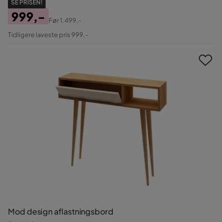
SE PRISEN!
999,-
Før
1.499,-
Pris
Original
Tidligere laveste pris 999,-
Pris
Mod design aflastningsbord