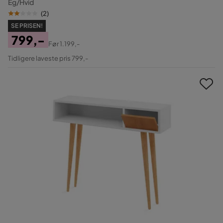
Eg/Hvid
(
2
)
SE PRISEN!
799,-
Før
1.199,-
Pris
Original
Tidligere laveste pris 799,-
Pris