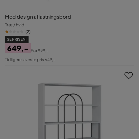
Mod design aflastningsbord
Træ / hvid
(
2
)
SE PRISEN!
649,-
Før
999,-
Pris
Original
Tidligere laveste pris 649,-
Pris