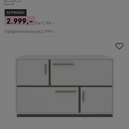
SE PRISEN!
2.999,-
Før
3.199,-
Pris
Original
Tidligere laveste pris 2.999,-
Pris