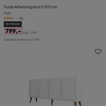
Fudal Aflastningsbord 100 cm
Hvid
(
5
)
SE PRISEN!
799,-
Før
1.099,-
Pris
Original
Tidligere laveste pris 799,-
Pris