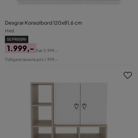
Desgrar Konsolbord 120x81,6 cm
Hvid
SE PRISEN!
1.999,-
Før
2.999,-
Pris
Original
Tidligere laveste pris 1.999,-
Pris