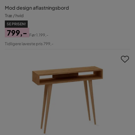
Mod design aflastningsbord
Træ / hvid
SE PRISEN!
799,-
Før
1.199,-
Pris
Original
Tidligere laveste pris 799,-
Pris