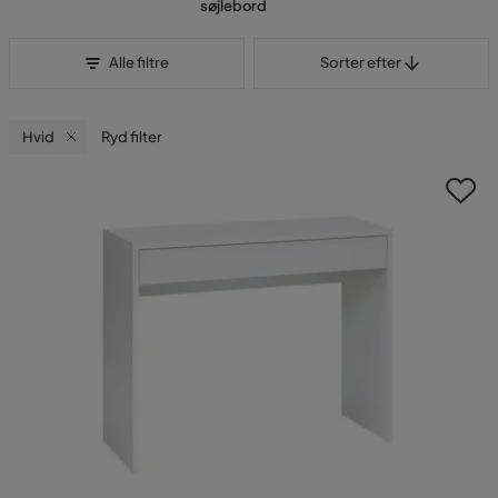
søjlebord
Sorter efter
Alle filtre
Sorter efter
Hvid
Ryd filter