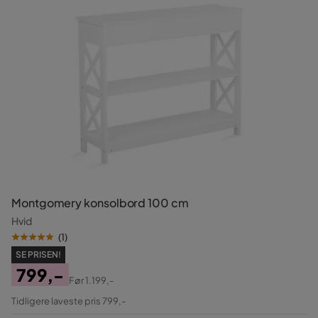
Montgomery konsolbord 100 cm
Hvid
(
1
)
SE PRISEN!
799,-
Før
1.199,-
Pris
Original
Tidligere laveste pris 799,-
Pris