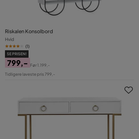
Riskalen Konsolbord
Hvid
(
1
)
SE PRISEN!
799,-
Før
1.199,-
Pris
Original
Tidligere laveste pris 799,-
Pris