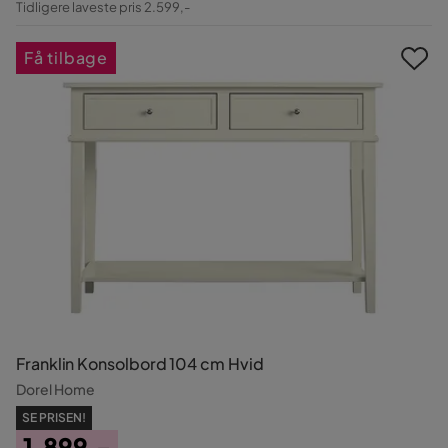
Tidligere laveste pris 2.599,-
Pris
Få tilbage
Franklin Konsolbord 104 cm Hvid
Dorel Home
SE PRISEN!
1.899,-