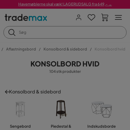
Havemøblerne skal væk! LAGERUDSALG fra 649,- →
Aflastningsbord
Konsolbord & sidebord
Konsolbord hvid
KONSOLBORD HVID
104 stk produkter
Konsolbord & sidebord
Sengebord
Piedestal &
Indskudsborde