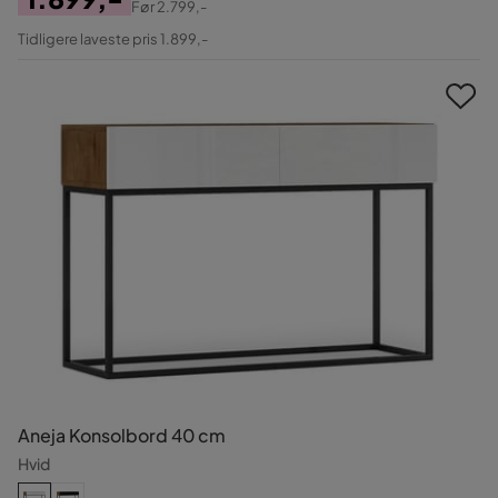
Før
2.799,-
Pris
Original
Tidligere laveste pris 1.899,-
Pris
Aneja Konsolbord 40 cm
Hvid