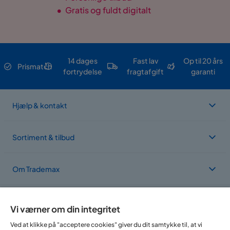
•
Gratis og fuldt digitalt
14 dages
Fast lav
Op til 20 års
Prismatch
fortrydelse
fragtafgift
garanti
Hjælp & kontakt
Sortiment & tilbud
Om Trademax
Vi findes i flere forskellige lande
Vi værner om din integritet
Ved at klikke på "acceptere cookies" giver du dit samtykke til, at vi