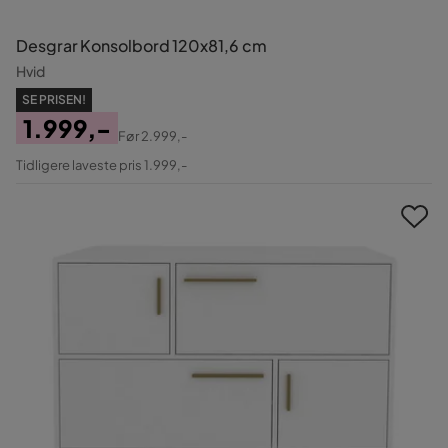
Desgrar Konsolbord 120x81,6 cm
Hvid
SE PRISEN!
1.999,-
Før
2.999,-
Pris
Original
Tidligere laveste pris 1.999,-
Pris