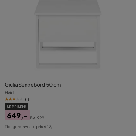
Giulia Sengebord 50 cm
Hvid
(
1
)
SE PRISEN!
649,-
Før
999,-
Pris
Original
Tidligere laveste pris 649,-
Pris