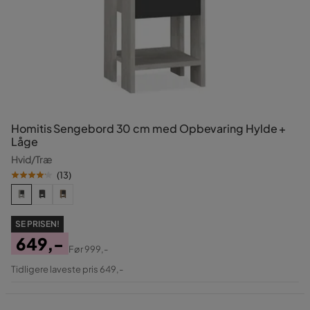
Homitis Sengebord 30 cm med Opbevaring Hylde +
Låge
Hvid/Træ
(
13
)
SE PRISEN!
649,-
Før
999,-
Pris
Original
Tidligere laveste pris 649,-
Pris