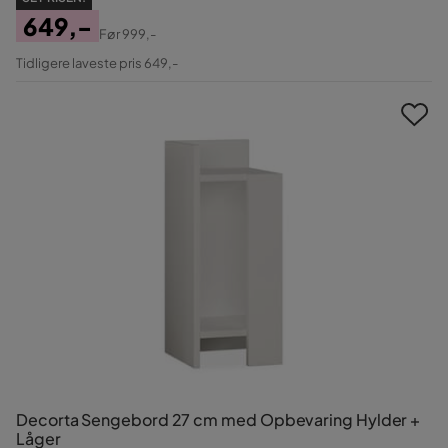
649,-
Før
999,-
Pris
Original
Tidligere laveste pris 649,-
Pris
Decorta Sengebord 27 cm med Opbevaring Hylder +
Låger