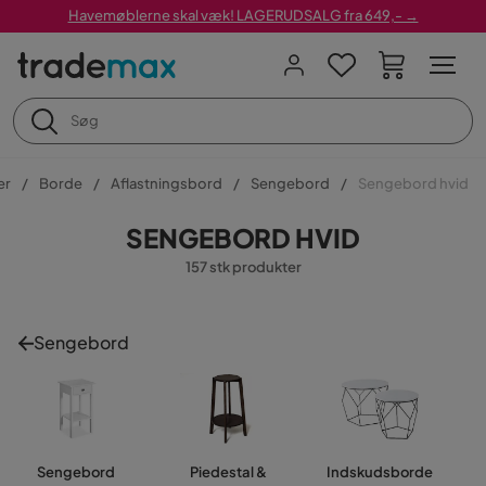
Havemøblerne skal væk! LAGERUDSALG fra 649,- →
er
Borde
Aflastningsbord
Sengebord
Sengebord hvid
SENGEBORD HVID
157 stk produkter
Sengebord
Sengebord
Piedestal &
Indskudsborde