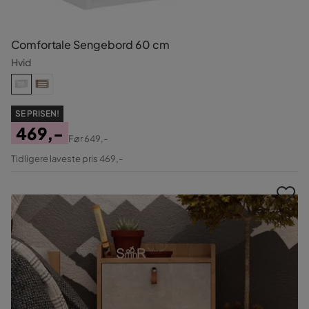
Comfortale Sengebord 60 cm
Hvid
SE PRISEN!
469,-
Før
649,-
Pris
Original
Tidligere laveste pris 469,-
Pris