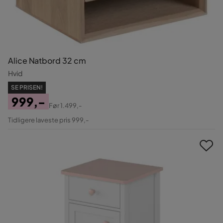
Alice Natbord 32 cm
Hvid
SE PRISEN!
999,-
Før
1.499,-
Pris
Original
Tidligere laveste pris 999,-
Pris