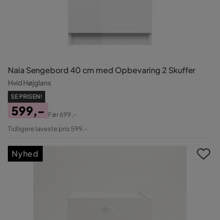
Naia Sengebord 40 cm med Opbevaring 2 Skuffer
Hvid Højglans
SE PRISEN!
599,-
Før
699,-
Pris
Original
Tidligere laveste pris 599,-
Pris
Nyhed