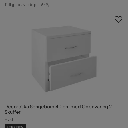
Pris
Original
Tidligere laveste pris 649,-
Pris
Decorotika Sengebord 40 cm med Opbevaring 2
Skuffer
Hvid
SE PRISEN!