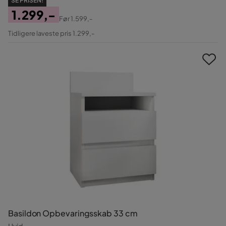
SE PRISEN!
1.299,-
Før
1.599,-
Pris
Original
Tidligere laveste pris 1.299,-
Pris
Basildon Opbevaringsskab 33 cm
Hvid