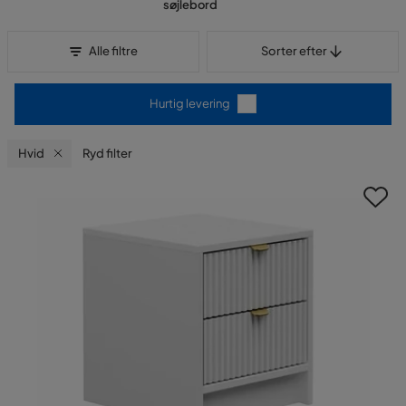
søjlebord
Sorter efter
Alle filtre
Sorter efter
Hurtig levering
Hvid
Ryd filter