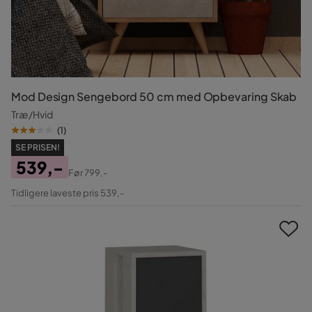
Mod Design Sengebord 50 cm med Opbevaring Skab
Træ/Hvid
(
1
)
SE PRISEN!
539,-
Før
799,-
Pris
Original
Tidligere laveste pris 539,-
Pris