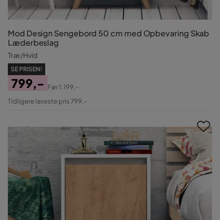
Mod Design Sengebord 50 cm med Opbevaring Skab
Læderbeslag
Træ/Hvid
SE PRISEN!
799,-
Før
1.199,-
Pris
Original
Tidligere laveste pris 799,-
Pris