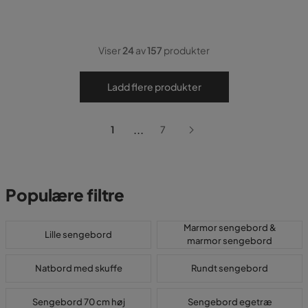
Viser
24
av
157
produkter
Ladd flere produkter
...
1
7
Populære filtre
Marmor sengebord &
Lille sengebord
marmor sengebord
Natbord med skuffe
Rundt sengebord
Sengebord 70 cm høj
Sengebord egetræ