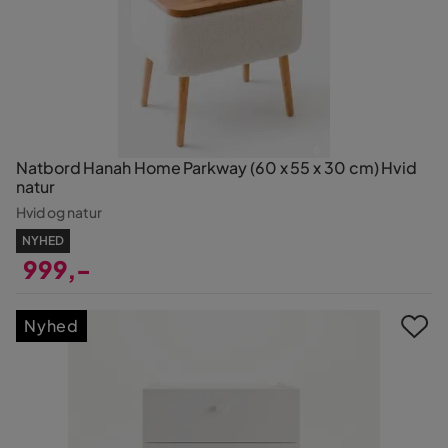
Natbord Hanah Home Parkway (60 x 55 x 30 cm) Hvid
natur
Hvid og natur
NYHED
999,-
Pris
Nyhed