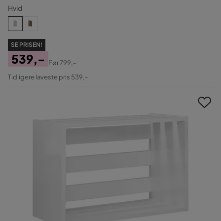
Hvid
SE PRISEN!
539,-
Før
799,-
Pris
Original
Tidligere laveste pris 539,-
Pris