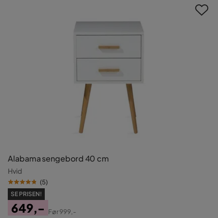
Alabama sengebord 40 cm
Hvid
(
5
)
SE PRISEN!
649,-
Før
999,-