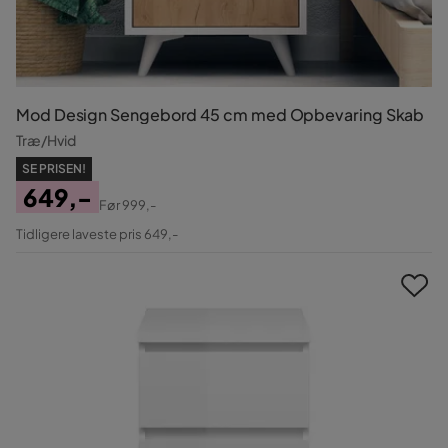
Mod Design Sengebord 45 cm med Opbevaring Skab
Træ/Hvid
SE PRISEN!
649,-
Før
999,-
Pris
Original
Tidligere laveste pris 649,-
Pris