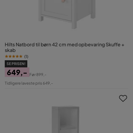
Hilts Natbord til børn 42 cm med opbevaring Skuffe +
skab
(
1
)
SE PRISEN!
649,-
Før
899,-
Pris
Original
Tidligere laveste pris 649,-
Pris