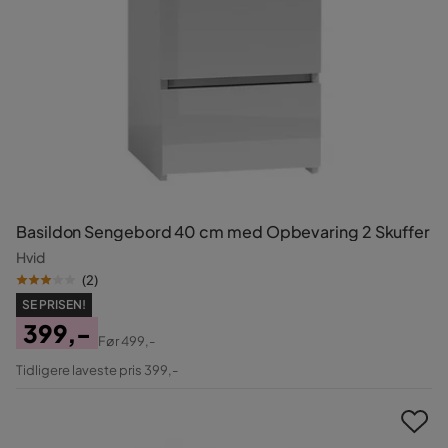
Basildon Sengebord 40 cm med Opbevaring 2 Skuffer
Hvid
(
2
)
SE PRISEN!
399,-
Før
499,-
Pris
Original
Tidligere laveste pris 399,-
Pris