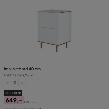
Imaj Natbord 40 cm
Hvid marmor/Guld
SE PRISEN!
649,-
Før
999,-
Pris
Original
Tidligere laveste pris 649,-