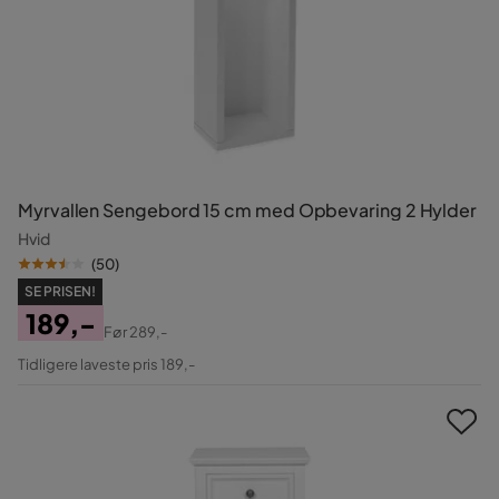
Myrvallen Sengebord 15 cm med Opbevaring 2 Hylder
Hvid
(
50
)
SE PRISEN!
189,-
Før
289,-
Pris
Original
Tidligere laveste pris 189,-
Pris