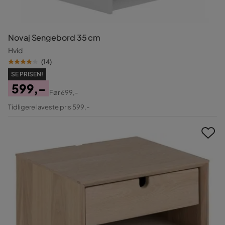
Novaj Sengebord 35 cm
Hvid
(
14
)
SE PRISEN!
599,-
Før
699,-
Pris
Original
Tidligere laveste pris 599,-
Pris