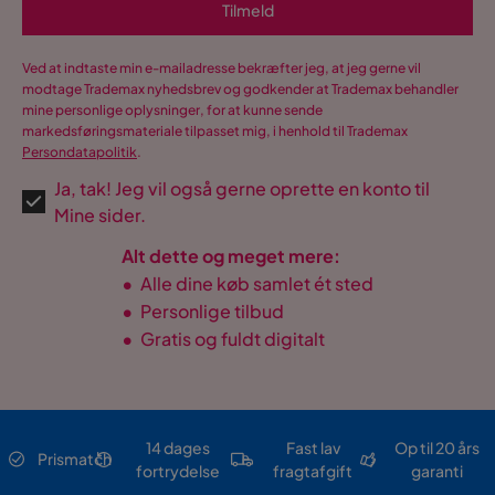
Tilmeld
Ved at indtaste min e-mailadresse bekræfter jeg, at jeg gerne vil
modtage Trademax nyhedsbrev og godkender at Trademax behandler
mine personlige oplysninger, for at kunne sende
markedsføringsmateriale tilpasset mig, i henhold til Trademax
Persondatapolitik
.
Ja, tak! Jeg vil også gerne oprette en konto til
Mine sider.
Alt dette og meget mere:
•
Alle dine køb samlet ét sted
•
Personlige tilbud
•
Gratis og fuldt digitalt
14 dages
Fast lav
Op til 20 års
Prismatch
fortrydelse
fragtafgift
garanti