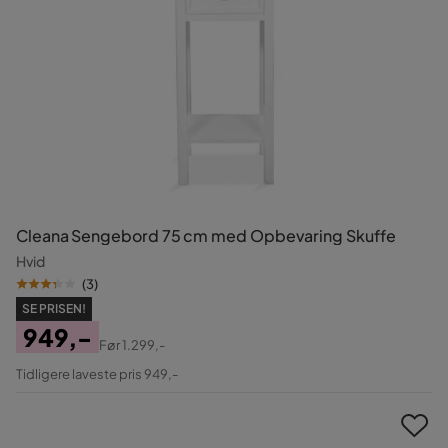
Cleana Sengebord 75 cm med Opbevaring Skuffe
Hvid
(
3
)
SE PRISEN!
949,-
Før
1.299,-
Pris
Original
Tidligere laveste pris 949,-
Pris