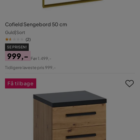
Cofield Sengebord 50 cm
Guld|Sort
(
2
)
SE PRISEN!
999,-
Før
1.499,-
Pris
Original
Tidligere laveste pris 999,-
Pris
Få tilbage