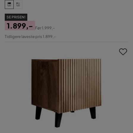
SE PRISEN!
1.899,-
Før
1.999,-
Pris
Original
Tidligere laveste pris 1.899,-
Pris