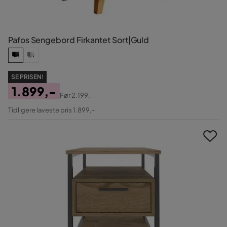
Pafos Sengebord Firkantet Sort|Guld
SE PRISEN!
1.899,-
Før
2.199,-
Pris
Original
Tidligere laveste pris 1.899,-
Pris