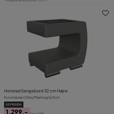
Pris
Honstad Sengebord 32 cm Højre
Kunstlæder/Glas/Mørkegrå/Sort
SE PRISEN!
1.299,-
Før
1.599,-