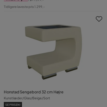
Pris
Original
Tidligere laveste pris 1.299,-
Pris
Honstad Sengebord 32 cm Højre
Kunstlæder/Glas/Beige/Sort
SE PRISEN!