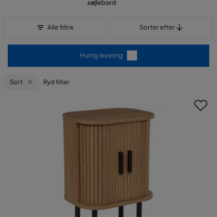
søjlebord
Sorter efter
Alle filtre
Sorter efter
Hurtig levering
Sort
Ryd filter