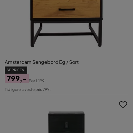
Amsterdam Sengebord Eg / Sort
SE PRISEN!
799,-
Før
1.199,-
Pris
Original
Tidligere laveste pris 799,-
Pris