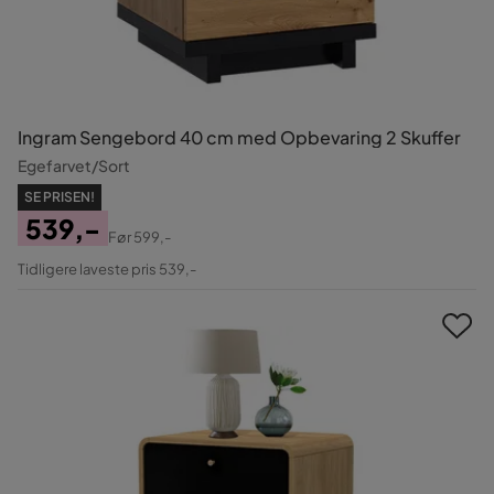
Ingram Sengebord 40 cm med Opbevaring 2 Skuffer
Egefarvet/Sort
SE PRISEN!
539,-
Før
599,-
Pris
Original
Tidligere laveste pris 539,-
Pris