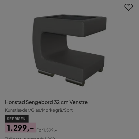
Honstad Sengebord 32 cm Venstre
Kunstlæder/Glas/Mørkegrå/Sort
SE PRISEN!
1.299,-
Før
1.599,-
Pris
Original
Tidligere laveste pris 1.299,-