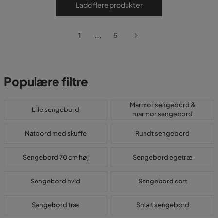
Ladd flere produkter
...
1
5
Populære filtre
Marmor sengebord &
Lille sengebord
marmor sengebord
Natbord med skuffe
Rundt sengebord
Sengebord 70 cm høj
Sengebord egetræ
Sengebord hvid
Sengebord sort
Sengebord træ
Smalt sengebord