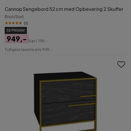
Cannop Sengebord 52 cm med Opbevaring 2 Skuffer
Brun/Sort
(
1
)
SE PRISEN!
949,-
Før
1.199,-
Pris
Original
Tidligere laveste pris 949,-
Pris