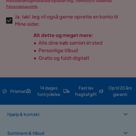
markedsføringsmateriale tilpasset mig, i henhold til Trademax
Persondatapolitik
.
Ja, tak! Jeg vil også gerne oprette en konto til
Mine sider.
Alt dette og meget mere:
•
Alle dine køb samlet ét sted
•
Personlige tilbud
•
Gratis og fuldt digitalt
14 dages
Fast lav
Op til 20 års
Prismatch
fortrydelse
fragtafgift
garanti
Hjælp & kontakt
Sortiment & tilbud