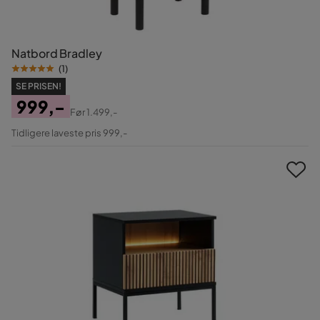
Natbord Bradley
(
1
)
SE PRISEN!
999,-
Før
1.499,-
Pris
Original
Tidligere laveste pris 999,-
Pris