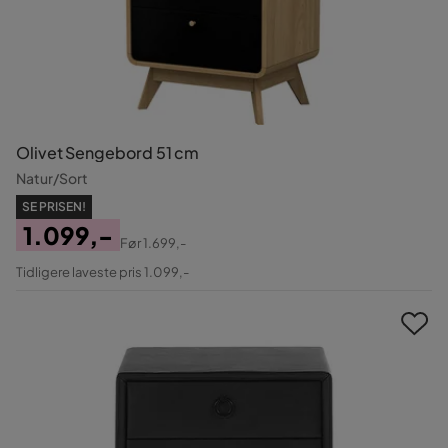
Olivet Sengebord 51 cm
Natur/Sort
SE PRISEN!
1.099,-
Før
1.699,-
Pris
Original
Tidligere laveste pris 1.099,-
Pris