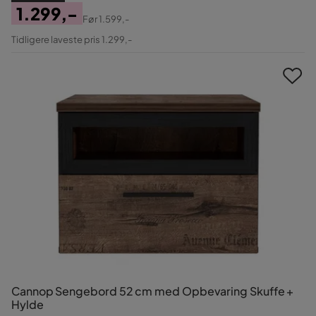
1.299,-
Før
1.599,-
Pris
Original
Tidligere laveste pris 1.299,-
Pris
Cannop Sengebord 52 cm med Opbevaring Skuffe +
Hylde