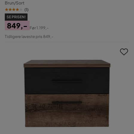
Brun/Sort
(
1
)
SE PRISEN!
849,-
Før
1.199,-
Pris
Original
Tidligere laveste pris 849,-
Pris