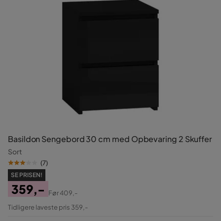
Basildon Sengebord 30 cm med Opbevaring 2 Skuffer
Sort
(
7
)
SE PRISEN!
359,-
Før
409,-
Pris
Original
Tidligere laveste pris 359,-
Pris