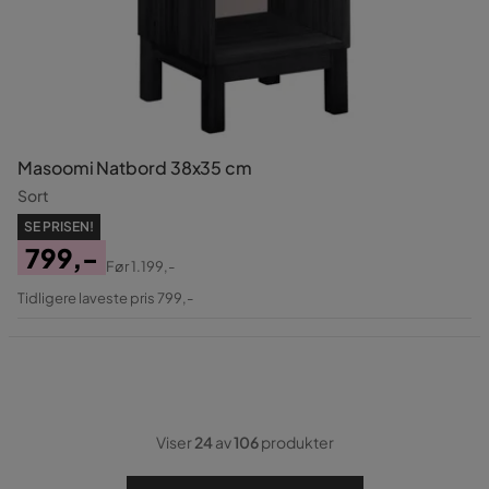
Masoomi Natbord 38x35 cm
Sort
SE PRISEN!
799,-
Før
1.199,-
Pris
Original
Tidligere laveste pris 799,-
Pris
Viser
24
av
106
produkter