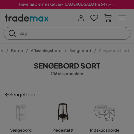
Havemøblerne skal væk! LAGERUDSALG fra 649,- →
er
Borde
Aflastningsbord
Sengebord
Sengebord sort
SENGEBORD SORT
106 stk produkter
Sengebord
Sengebord
Piedestal &
Indskudsborde