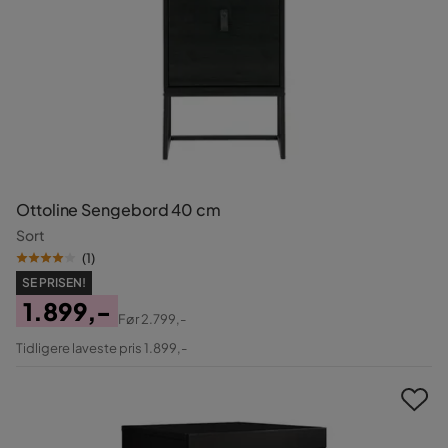
Ottoline Sengebord 40 cm
Sort
(
1
)
SE PRISEN!
1.899,-
Før
2.799,-
Pris
Original
Tidligere laveste pris 1.899,-
Pris