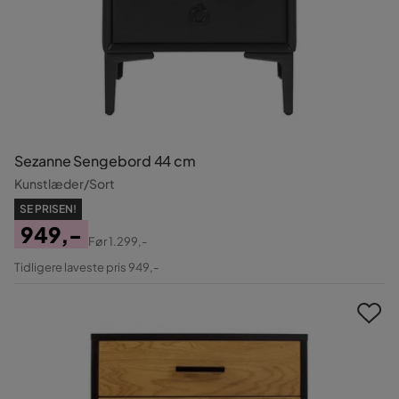
Sezanne Sengebord 44 cm
Kunstlæder/Sort
SE PRISEN!
949,-
Før
1.299,-
Pris
Original
Tidligere laveste pris 949,-
Pris