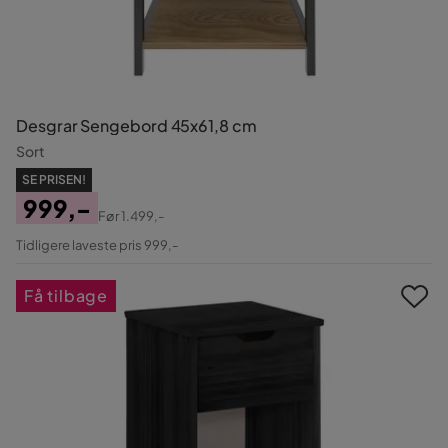
Desgrar Sengebord 45x61,8 cm
Sort
SE PRISEN!
999,-
Før
1.499,-
Pris
Original
Tidligere laveste pris 999,-
Pris
Få tilbage