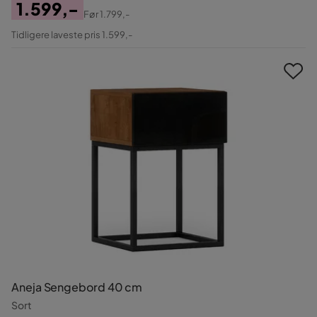
1.599,-
Før
1.799,-
Pris
Original
Tidligere laveste pris 1.599,-
Pris
Aneja Sengebord 40 cm
Sort