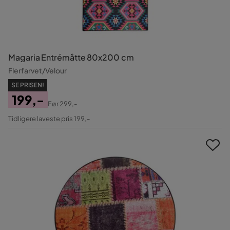
Magaria Entrémåtte 80x200 cm
Flerfarvet/Velour
SE PRISEN!
199,-
Før
299,-
Pris
Original
Tidligere laveste pris 199,-
Pris