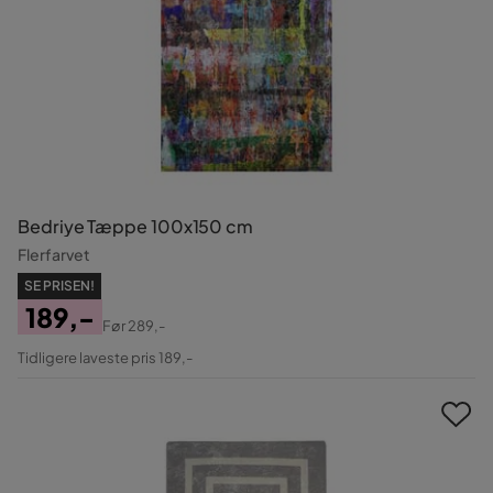
Bedriye Tæppe 100x150 cm
Flerfarvet
SE PRISEN!
189,-
Før
289,-
Pris
Original
Tidligere laveste pris 189,-
Pris