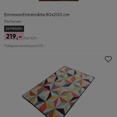
Emreson Entrémåtte 80x200 cm
Flerfarvet
SE PRISEN!
219,-
Før
329,-
Pris
Original
Tidligere laveste pris 219,-
Pris