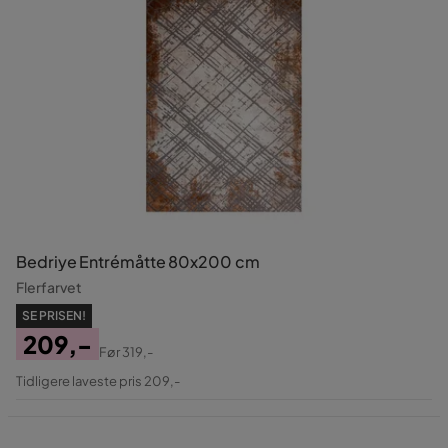
Bedriye Entrémåtte 80x200 cm
Flerfarvet
SE PRISEN!
209,-
Før
319,-
Pris
Original
Tidligere laveste pris 209,-
Pris