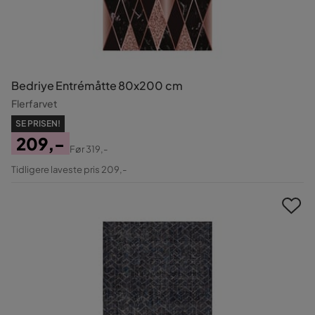
Bedriye Entrémåtte 80x200 cm
Flerfarvet
SE PRISEN!
209,-
Før
319,-
Pris
Original
Tidligere laveste pris 209,-
Pris