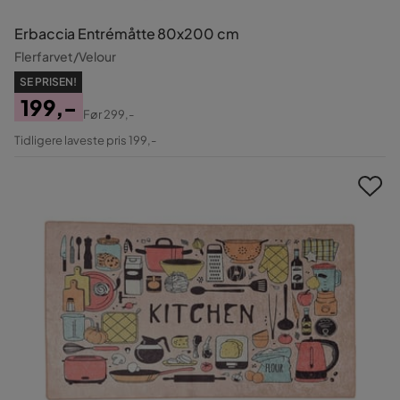
Erbaccia Entrémåtte 80x200 cm
Flerfarvet/Velour
SE PRISEN!
199,-
Før
299,-
Pris
Original
Tidligere laveste pris 199,-
Pris