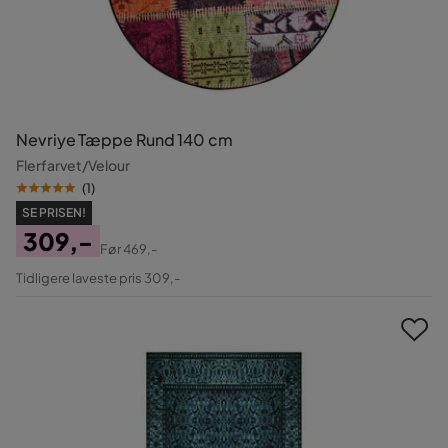
Nevriye Tæppe Rund 140 cm
Flerfarvet/Velour
(
1
)
SE PRISEN!
309,-
Før
469,-
Pris
Original
Tidligere laveste pris 309,-
Pris