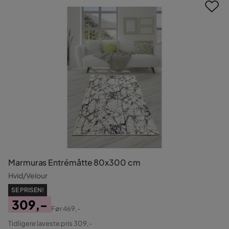
Marmuras Entrémåtte 80x300 cm
Hvid/Velour
SE PRISEN!
309,-
Før
469,-
Pris
Original
Tidligere laveste pris 309,-