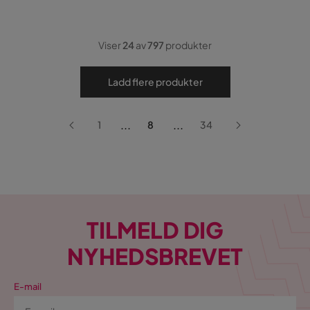
Viser
24
av
797
produkter
Ladd flere produkter
...
...
1
8
34
TILMELD DIG
NYHEDSBREVET
E-mail