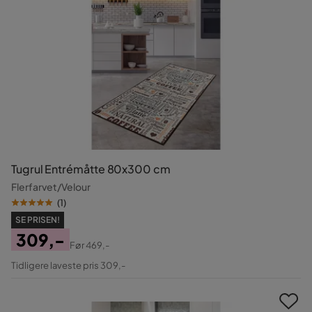
Tugrul Entrémåtte 80x300 cm
Flerfarvet/Velour
(
1
)
SE PRISEN!
309,-
Før
469,-
Pris
Original
Tidligere laveste pris 309,-
Pris