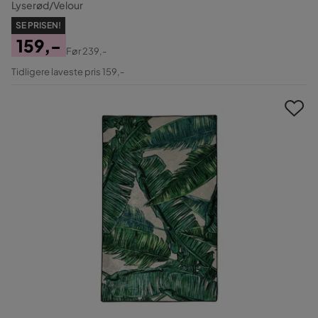
Lyserød/Velour
SE PRISEN!
159,-
Før
239,-
Pris
Original
Tidligere laveste pris 159,-
Pris