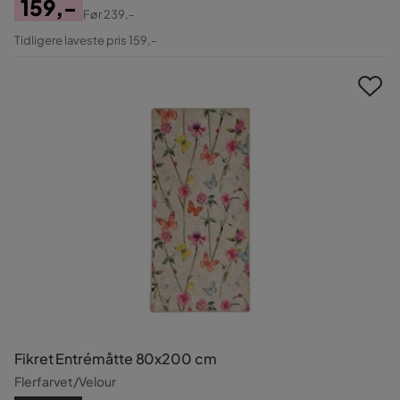
159,-
Før
239,-
Pris
Original
Tidligere laveste pris 159,-
Pris
Fikret Entrémåtte 80x200 cm
Flerfarvet/Velour