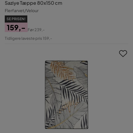
Saziye Tæppe 80x150 cm
Flerfarvet/Velour
SE PRISEN!
159,-
Før
239,-
Pris
Original
Tidligere laveste pris 159,-
Pris