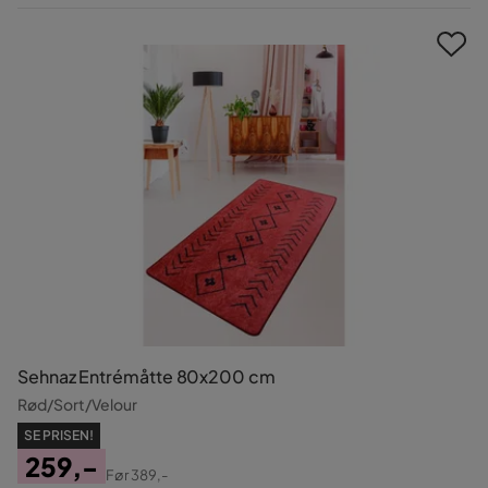
Pris
Sehnaz Entrémåtte 80x200 cm
Rød/Sort/Velour
SE PRISEN!
259,-
Før
389,-