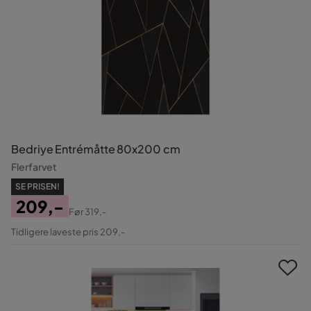
Bedriye Entrémåtte 80x200 cm
Flerfarvet
SE PRISEN!
209,-
Før
319,-
Pris
Original
Tidligere laveste pris 209,-
Pris