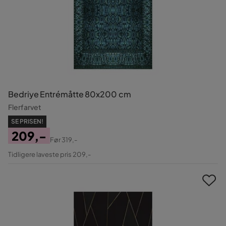
Bedriye Entrémåtte 80x200 cm
Flerfarvet
SE PRISEN!
209,-
Før
319,-
Pris
Original
Tidligere laveste pris 209,-
Pris