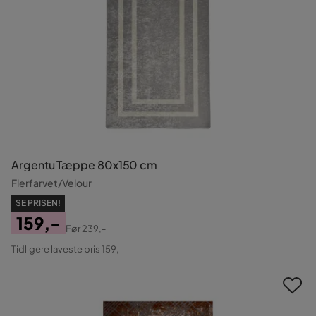
Argentu Tæppe 80x150 cm
Flerfarvet/Velour
SE PRISEN!
159,-
Før
239,-
Pris
Original
Tidligere laveste pris 159,-
Pris