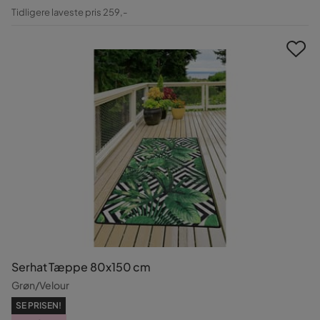
Pris
Original
Tidligere laveste pris 259,-
Pris
Serhat Tæppe 80x150 cm
Grøn/Velour
SE PRISEN!