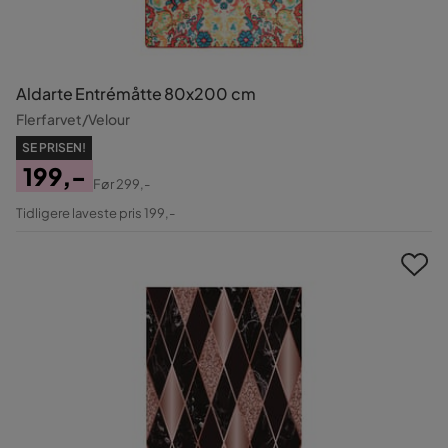
Aldarte Entrémåtte 80x200 cm
Flerfarvet/Velour
SE PRISEN!
199,-
Før
299,-
Pris
Original
Tidligere laveste pris 199,-
Pris