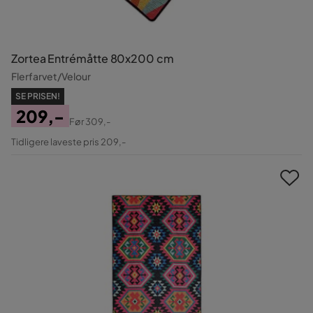
Zortea Entrémåtte 80x200 cm
Flerfarvet/Velour
SE PRISEN!
209,-
Før
309,-
Pris
Original
Tidligere laveste pris 209,-
Pris