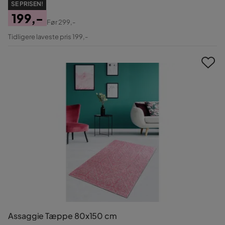
SE PRISEN!
199,-
Før
299,-
Pris
Original
Tidligere laveste pris 199,-
Pris
Assaggie Tæppe 80x150 cm