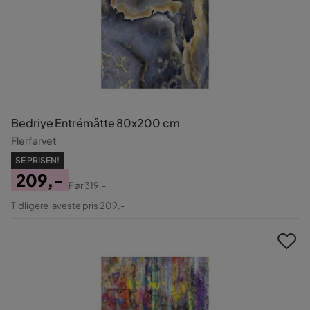
Bedriye Entrémåtte 80x200 cm
Flerfarvet
SE PRISEN!
209,-
Før
319,-
Pris
Original
Tidligere laveste pris 209,-
Pris