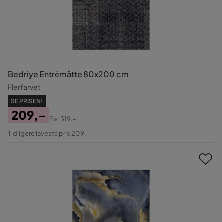
Bedriye Entrémåtte 80x200 cm
Flerfarvet
SE PRISEN!
209,-
Før
319,-
Pris
Original
Tidligere laveste pris 209,-
Pris