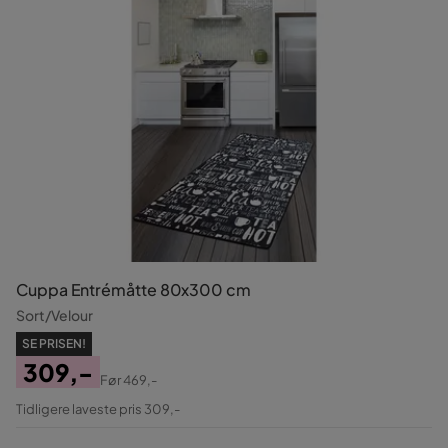
Cuppa Entrémåtte 80x300 cm
Sort/Velour
SE PRISEN!
309,-
Før
469,-
Pris
Original
Tidligere laveste pris 309,-
Pris