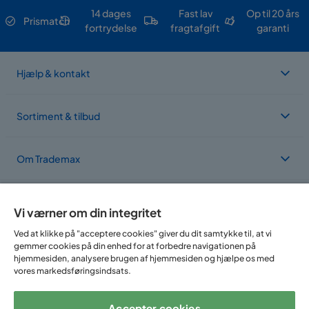
14 dages
Fast lav
Op til 20 års
Prismatch
fortrydelse
fragtafgift
garanti
Hjælp & kontakt
Sortiment & tilbud
Om Trademax
Vi findes i flere forskellige lande
Vi værner om din integritet
Ved at klikke på "acceptere cookies" giver du dit samtykke til, at vi
gemmer cookies på din enhed for at forbedre navigationen på
hjemmesiden, analysere brugen af hjemmesiden og hjælpe os med
vores markedsføringsindsats.
Accepter cookies