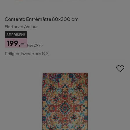
Contento Entrémåtte 80x200 cm
Flerfarvet/Velour
SE PRISEN!
199,-
Før
299,-
Pris
Original
Tidligere laveste pris 199,-
Pris