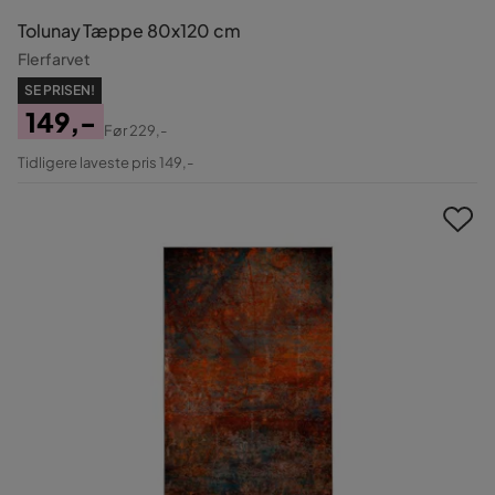
Tolunay Tæppe 80x120 cm
Flerfarvet
SE PRISEN!
149,-
Før
229,-
Pris
Original
Tidligere laveste pris 149,-
Pris