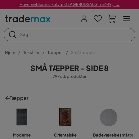
Havemøblerne skal væk! LAGERUDSALG fra 649,- →
Hjem
Tekstiler
Tæpper
Små tæpper
SMÅ TÆPPER - SIDE 8
797 stk produkter
Tæpper
Moderne
Orientalske
Badeværelsesmåtte