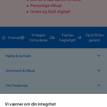
•
Personlige tilbud
•
Gratis og fuldt digitalt
14 dages
Fast lav
Op til 20 års
Prismatch
fortrydelse
fragtafgift
garanti
Hjælp & kontakt
Sortiment & tilbud
Om Trademax
Vi findes i flere forskellige lande
Vi værner om din integritet