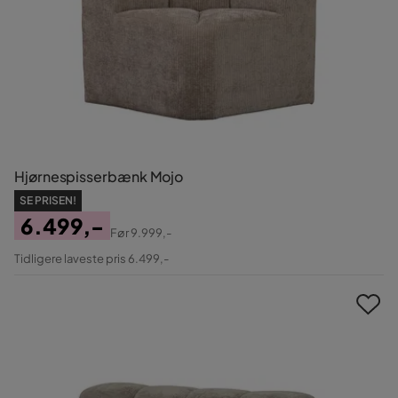
Hjørnespisserbænk Mojo
SE PRISEN!
6.499,-
Før
9.999,-
Pris
Original
Tidligere laveste pris 6.499,-
Pris