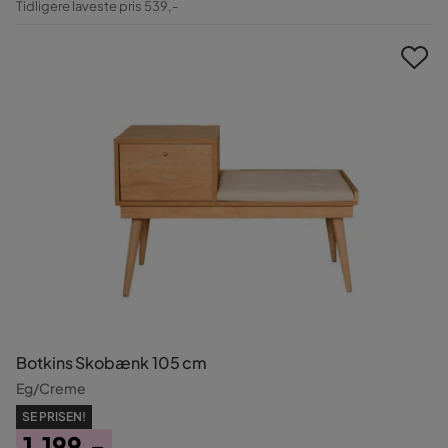
Tidligere laveste pris 539,-
Pris
Botkins Skobænk 105 cm
Eg/Creme
SE PRISEN!
1.199,-