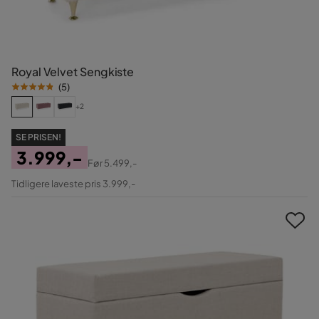
Royal Velvet Sengkiste
(
5
)
+2
SE PRISEN!
3.999,-
Før
5.499,-
Pris
Original
Tidligere laveste pris 3.999,-
Pris