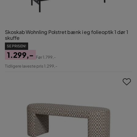
Skoskab Wohnling Polstret bænk i eg folieoptik 1 dør 1
skuffe
SE PRISEN!
1.299,-
Før
1.799,-
Pris
Original
Tidligere laveste pris 1.299,-
Pris