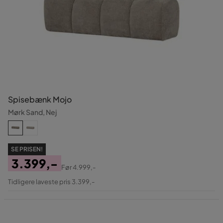
Spisebænk Mojo
Mørk Sand, Nej
SE PRISEN!
3.399,-
Før
4.999,-
Pris
Original
Tidligere laveste pris 3.399,-
Pris