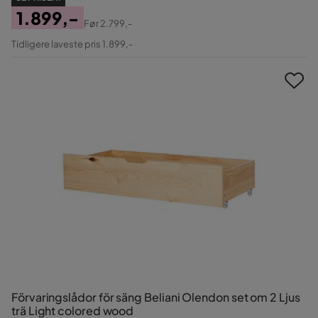
1.899,-
Før
2.799,-
Pris
Original
Tidligere laveste pris 1.899,-
Pris
Förvaringslådor för säng Beliani Olendon set om 2 Ljus
trä Light colored wood