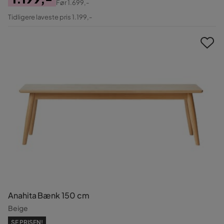
Før
1.699,-
Pris
Original
Tidligere laveste pris 1.199,-
Pris
Anahita Bænk 150 cm
Beige
SE PRISEN!