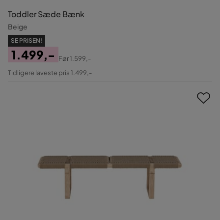
Toddler Sæde Bænk
Beige
SE PRISEN!
1.499,-
Før
1.599,-
Pris
Original
Tidligere laveste pris 1.499,-
Pris