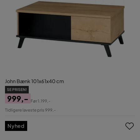
John Bænk 101x61x40 cm
SE PRISEN!
999,-
Før
1.199,-
Pris
Original
Tidligere laveste pris 999,-
Pris
Nyhed