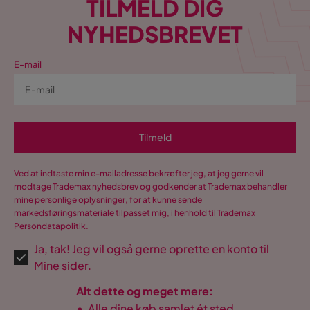
TILMELD DIG
NYHEDSBREVET
E-mail
Tilmeld
Ved at indtaste min e-mailadresse bekræfter jeg, at jeg gerne vil
modtage Trademax nyhedsbrev og godkender at Trademax behandler
mine personlige oplysninger, for at kunne sende
markedsføringsmateriale tilpasset mig, i henhold til Trademax
Persondatapolitik
.
Ja, tak! Jeg vil også gerne oprette en konto til
Mine sider.
Alt dette og meget mere:
•
Alle dine køb samlet ét sted