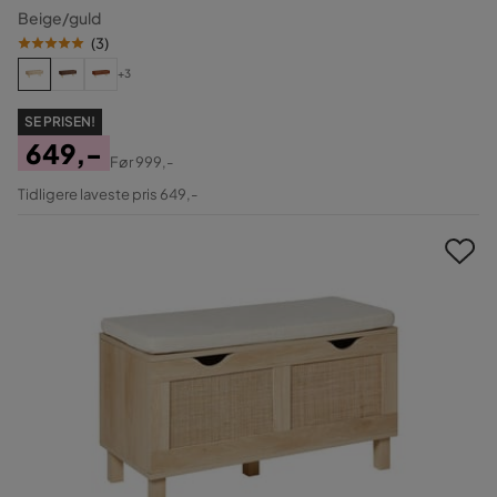
Beige/guld
(
3
)
+3
SE PRISEN!
649,-
Før
999,-
Pris
Original
Tidligere laveste pris 649,-
Pris