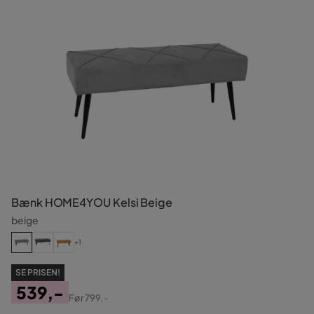
Bænk HOME4YOU Kelsi Beige
beige
+1
SE PRISEN!
539,-
Før
799,-
Pris
Original