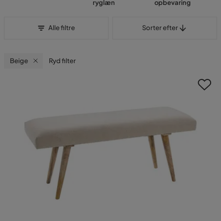
ryglæn
opbevaring
Sorter efter
Alle filtre
Sorter efter
Beige
Ryd filter