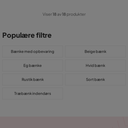
Viser
18
av
18
produkter
Populære filtre
Bænke med opbevaring
Beige bænk
Eg bænke
Hvid bænk
Rustik bænk
Sort bænk
Træbænk indendørs