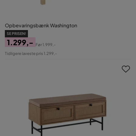
Opbevaringsbænk Washington
SE PRISEN!
1.299,-
Før
1.999,-
Pris
Original
Tidligere laveste pris 1.299,-
Pris