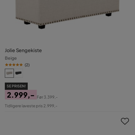
Jolie Sengekiste
Beige
(
2
)
SE PRISEN!
2.999,-
Før
3.399,-
Pris
Original
Tidligere laveste pris 2.999,-
Pris