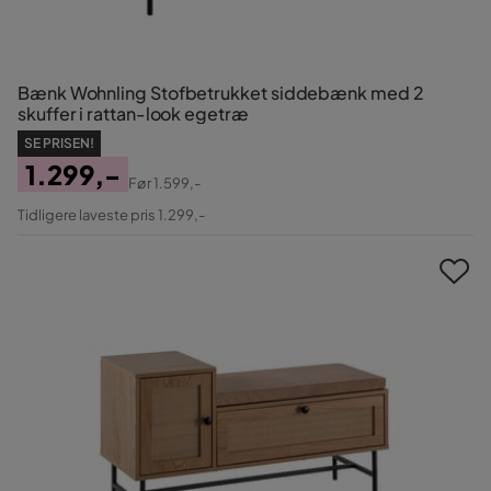
Bænk Wohnling Stofbetrukket siddebænk med 2
skuffer i rattan-look egetræ
SE PRISEN!
1.299,-
Før
1.599,-
Pris
Original
Tidligere laveste pris 1.299,-
Pris