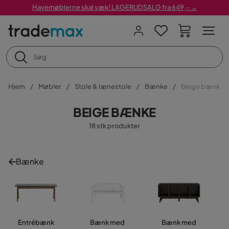
Havemøblerne skal væk! LAGERUDSALG fra 649,- →
Hjem
Møbler
Stole & lænestole
Bænke
Beige bænk
BEIGE BÆNKE
18 stk produkter
Bænke
Entrébænk
Bænk med
Bænk med