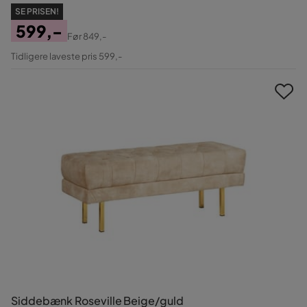
SE PRISEN!
599,-
Før
849,-
Pris
Original
Tidligere laveste pris 599,-
Pris
Siddebænk Roseville Beige/guld