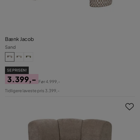
Bænk Jacob
Sand
SE PRISEN!
3.399,-
Før
4.999,-
Pris
Original
Tidligere laveste pris 3.399,-
Pris