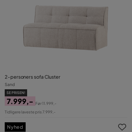
2-personers sofa Cluster
Sand
SE PRISEN!
7.999,-
Før
11.999,-
Pris
Original
Tidligere laveste pris 7.999,-
Pris
Nyhed