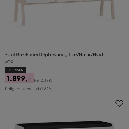
Spot Bænk med Opbevaring Træ/Natur/Hvid
VOX
SE PRISEN!
1.899,-
Før
2.399,-
Pris
Original
Tidligere laveste pris 1.899,-
Pris