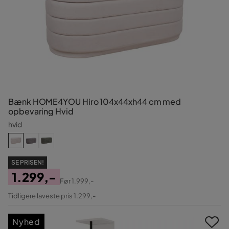
Bænk HOME4YOU Hiro 104x44xh44 cm med
opbevaring Hvid
hvid
SE PRISEN!
1.299,-
Før
1.999,-
Pris
Original
Tidligere laveste pris 1.299,-
Pris
Nyhed