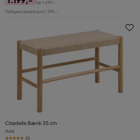
Før
1.699,-
Pris
Original
Tidligere laveste pris 1.199,-
Pris
Citadelle Bænk 35 cm
Hvid
(
1
)