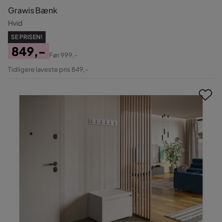
Grawis Bænk
Hvid
SE PRISEN!
849,-
Før
999,-
Pris
Original
Tidligere laveste pris 849,-
Pris