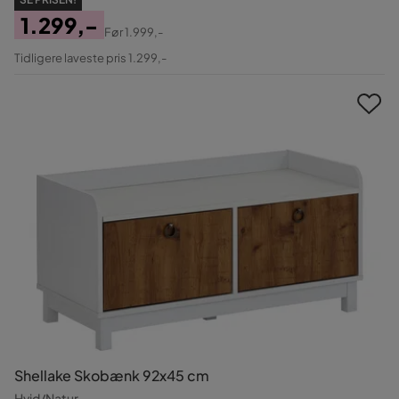
1.299,-
Før
1.999,-
Pris
Original
Tidligere laveste pris 1.299,-
Pris
Shellake Skobænk 92x45 cm
Hvid/Natur