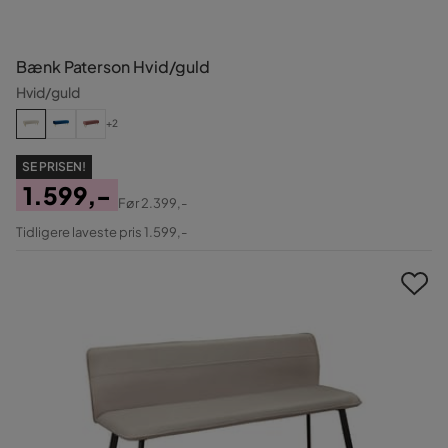
Bænk Paterson Hvid/guld
Hvid/guld
+2
SE PRISEN!
1.599,-
Før
2.399,-
Pris
Original
Tidligere laveste pris 1.599,-
Pris