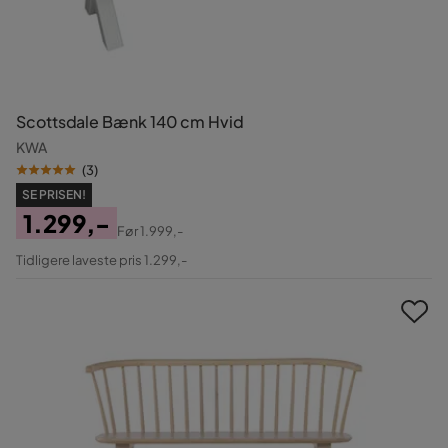
Scottsdale Bænk 140 cm Hvid
KWA
(
3
)
SE PRISEN!
1.299,-
Før
1.999,-
Pris
Original
Tidligere laveste pris 1.299,-
Pris