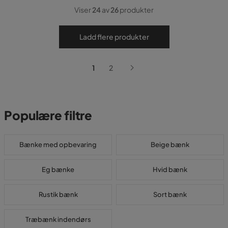
Viser
24
av
26
produkter
Ladd flere produkter
1
2
Populære filtre
Bænke med opbevaring
Beige bænk
Eg bænke
Hvid bænk
Rustik bænk
Sort bænk
Træbænk indendørs