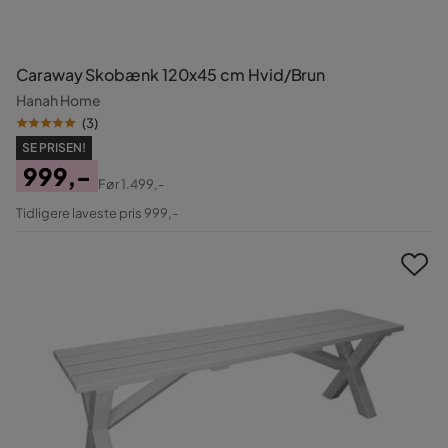
Caraway Skobænk 120x45 cm Hvid/Brun
Hanah Home
(
3
)
SE PRISEN!
999,-
Før
1.499,-
Pris
Original
Tidligere laveste pris 999,-
Pris