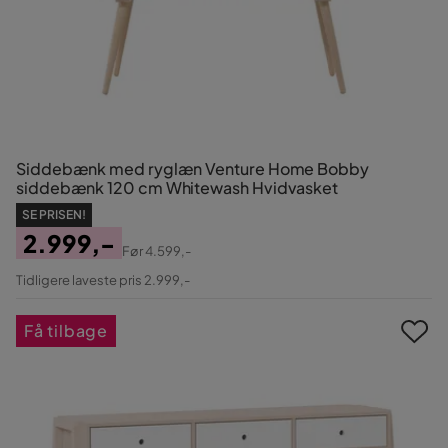
Siddebænk med ryglæn Venture Home Bobby
siddebænk 120 cm Whitewash Hvidvasket
SE PRISEN!
2.999,-
Før
4.599,-
Pris
Original
Tidligere laveste pris 2.999,-
Pris
Få tilbage