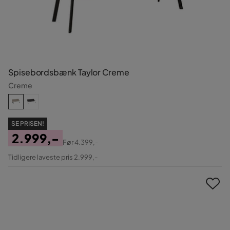
Spisebordsbænk Taylor Creme
Creme
SE PRISEN!
2.999,-
Før
4.399,-
Pris
Original
Tidligere laveste pris 2.999,-
Pris