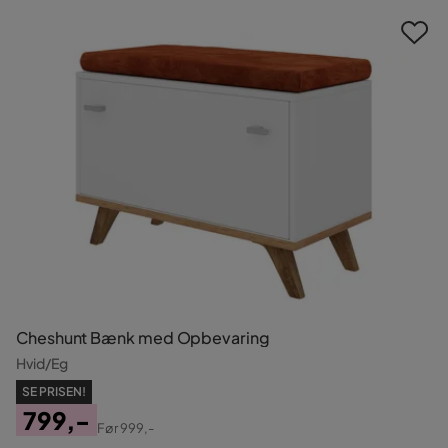
Cheshunt Bænk med Opbevaring
Hvid/Eg
SE PRISEN!
799,-
Før
999,-
Pris
Original