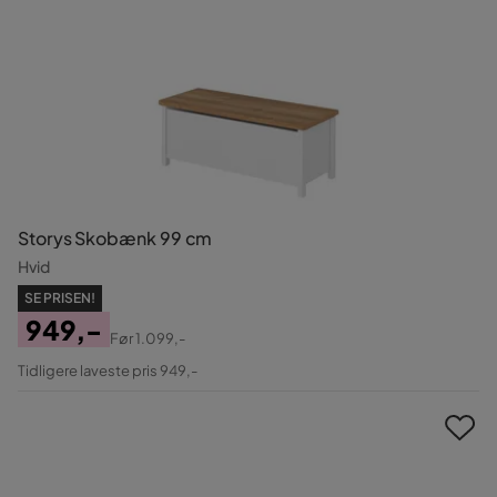
Storys Skobænk 99 cm
Hvid
SE PRISEN!
949,-
Før
1.099,-
Pris
Original
Tidligere laveste pris 949,-
Pris