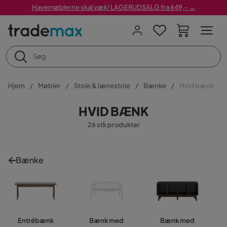
Havemøblerne skal væk! LAGERUDSALG fra 649,- →
Hjem
Møbler
Stole & lænestole
Bænke
Hvid bænk
HVID BÆNK
26 stk produkter
Bænke
Entrébænk
Bænk med
Bænk med