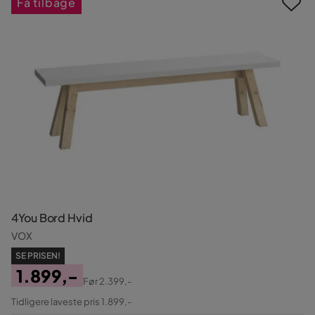
Få tilbage
4You Bord Hvid
VOX
SE PRISEN!
1.899,-
Før
2.399,-
Pris
Original
Tidligere laveste pris 1.899,-
Pris