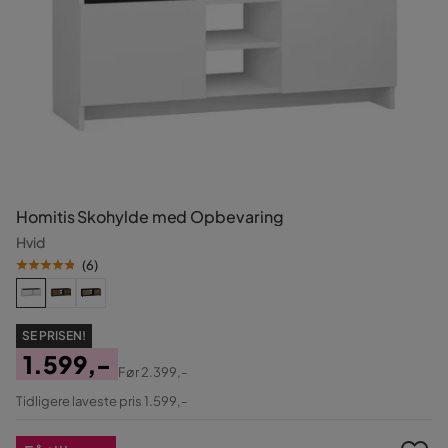
Homitis Skohylde med Opbevaring
Hvid
(
6
)
SE PRISEN!
1.599,-
Før
2.399,-
Pris
Original
Tidligere laveste pris 1.599,-
Pris