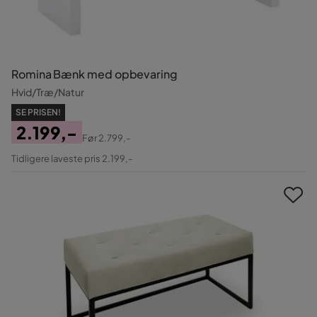
Romina Bænk med opbevaring
Hvid/Træ/Natur
SE PRISEN!
2.199,-
Før
2.799,-
Pris
Original
Tidligere laveste pris 2.199,-
Pris