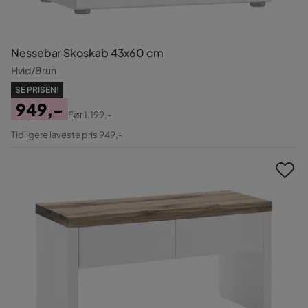
Nessebar Skoskab 43x60 cm
Hvid/Brun
SE PRISEN!
949,-
Før
1.199,-
Pris
Original
Tidligere laveste pris 949,-
Pris