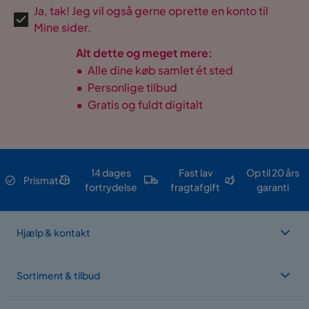
Ja, tak! Jeg vil også gerne oprette en konto til
Mine sider.
Alt dette og meget mere:
•
Alle dine køb samlet ét sted
•
Personlige tilbud
•
Gratis og fuldt digitalt
14 dages
Fast lav
Op til 20 års
Prismatch
fortrydelse
fragtafgift
garanti
Hjælp & kontakt
Sortiment & tilbud