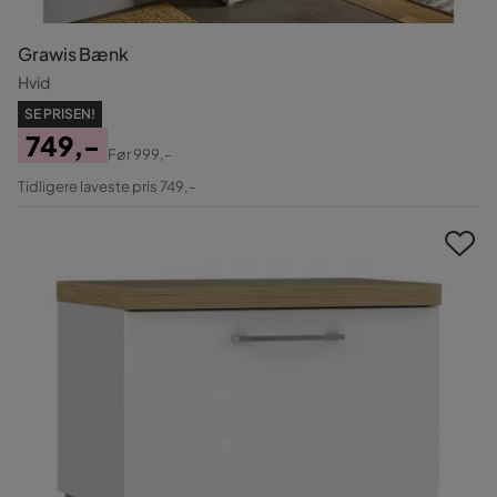
Grawis Bænk
Hvid
SE PRISEN!
749,-
Før
999,-
Pris
Original
Tidligere laveste pris 749,-
Pris