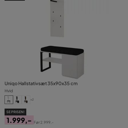
Uniqo Hallstativsæt 35x90x35 cm
Hvid
+2
SE PRISEN!
1.999,-
Før
2.999,-
Pris
Original