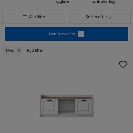
ryglæn
opbevaring
Sorter efter
Alle filtre
Sorter efter
Hurtig levering
Hvid
Ryd filter