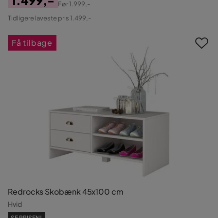
Før
1.999,-
Pris
Original
Tidligere laveste pris 1.499,-
Pris
Få tilbage
Redrocks Skobænk 45x100 cm
Hvid
SE PRISEN!