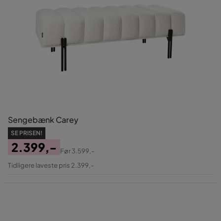
Sengebænk Carey
SE PRISEN!
2.399,-
Før
3.599,-
Pris
Original
Tidligere laveste pris 2.399,-
Pris