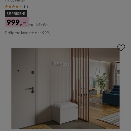
(
1
)
SE PRISEN!
999,-
Før
1.499,-
Pris
Original
Tidligere laveste pris 999,-
Pris