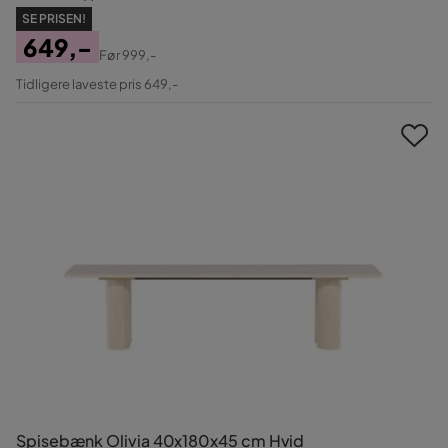
SE PRISEN!
649,-
Før
999,-
Pris
Original
Tidligere laveste pris 649,-
Pris
Spisebænk Olivia 40x180x45 cm Hvid