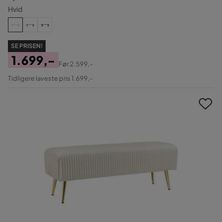
Hvid
SE PRISEN!
1.699,-
Før
2.599,-
Pris
Original
Tidligere laveste pris 1.699,-
Pris