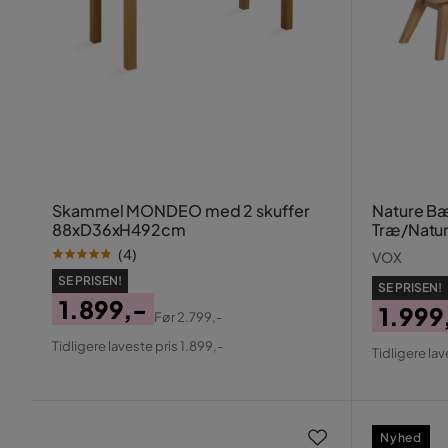
Skammel MONDEO med 2 skuffer
Nature B
88xD36xH492cm
Træ/Natu
(
4
)
VOX
SE PRISEN!
SE PRISEN!
1.899,-
1.999
Før
2.799,-
Pris
Original
Pris
Origin
Tidligere laveste pris 1.899,-
Tidligere lav
Pris
Pris
Nyhed