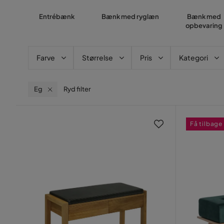
Entrébænk
Bænk med ryglæn
Bænk med
opbevaring
Farve
Størrelse
Pris
Kategori
Eg
Ryd filter
Få tilbage