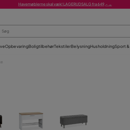
Havemøblerne skal væk! LAGERUDSALG fra 649,- →
ve
Opbevaring
Boligtilbehør
Tekstiler
Belysning
Husholdning
Sport & 
ke