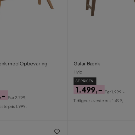
ænk med Opbevaring
Galar Bænk
r
Hvid
SE PRISEN!
1.499,-
Før
1.999,-
,-
Pris
Original
Før
2.799,-
Tidligere laveste pris 1.499,-
al
Pris
este pris 1.999,-