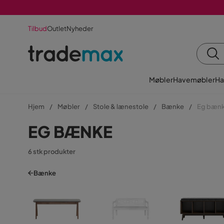
Tilbud
Outlet
Nyheder
Møbler
Havemøbler
Ha
Hjem
Møbler
Stole & lænestole
Bænke
Eg bæn
EG BÆNKE
6 stk produkter
Bænke