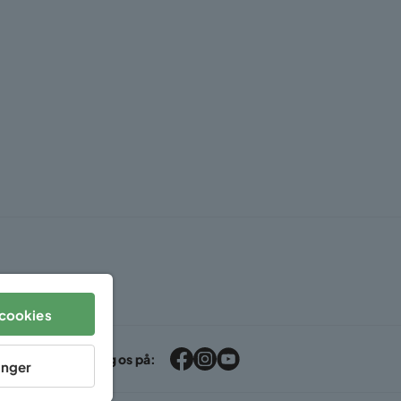
cookies
Følg os på:
linger