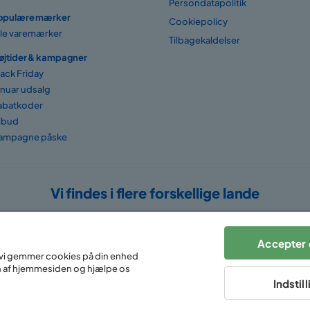
Persondatapolitik
opulære mærker
Cookiepolicy
lle varemærker
Tilbagekaldelser
øjtider & kampagner
lack Friday
anuar udsalg
abatkoder
ilbud
ampagne påske
Vi findes i flere forskellige lande
Accepter 
at vi gemmer cookies på din enhed
n af hjemmesiden og hjælpe os
Indstil