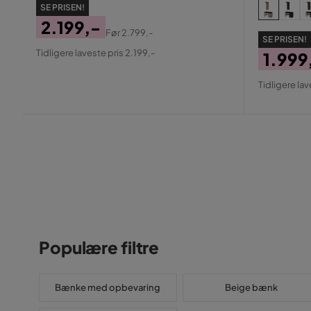
SE PRISEN!
2.199,-
Før
2.799,-
SE PRISEN!
Pris
Original
Tidligere laveste pris 2.199,-
1.999
Pris
Pris
Origin
Tidligere lav
Pris
Populære filtre
Bænke med opbevaring
Beige bænk