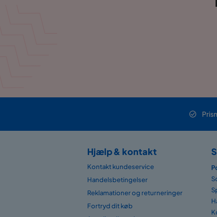
Pris
Hjælp & kontakt
S
Kontakt kundeservice
P
S
Handelsbetingelser
S
Reklamationer og returneringer
H
Fortryd dit køb
K