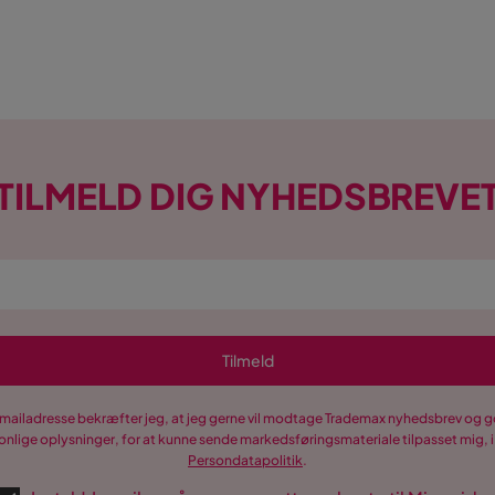
TILMELD DIG NYHEDSBREVE
Tilmeld
-mailadresse bekræfter jeg, at jeg gerne vil modtage Trademax nyhedsbrev og
nlige oplysninger, for at kunne sende markedsføringsmateriale tilpasset mig, i
Persondatapolitik
.