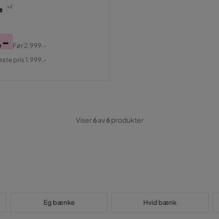
+2
,-
Før
2.999,-
al
este pris 1.999,-
Viser
6
av
6
produkter
Eg bænke
Hvid bænk