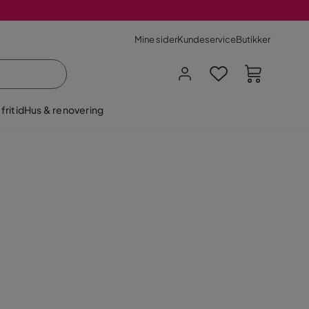
Mine sider
Kundeservice
Butikker
fritid
Hus & renovering