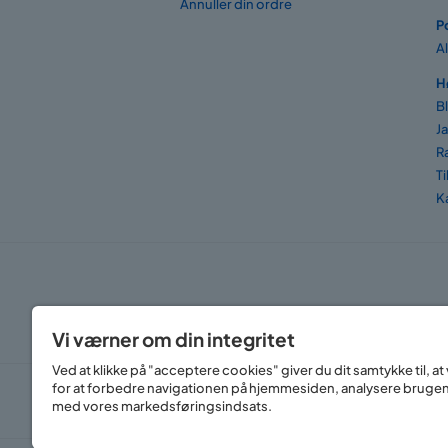
Annuller din ordre
P
A
H
B
J
R
T
K
Vi værner om din integritet
Ved at klikke på "acceptere cookies" giver du dit samtykke til, 
for at forbedre navigationen på hjemmesiden, analysere bruge
med vores markedsføringsindsats.