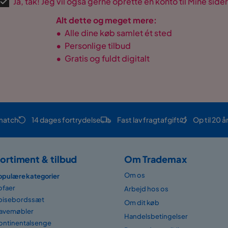
Ja, tak! Jeg vil også gerne oprette en konto til Mine sider
Alt dette og meget mere:
•
Alle dine køb samlet ét sted
•
Personlige tilbud
•
Gratis og fuldt digitalt
match
14 dages fortrydelse
Fast lav fragtafgift
Op til 20 å
ortiment & tilbud
Om Trademax
Om os
opulære kategorier
ofaer
Arbejd hos os
pisebordssæt
Om dit køb
avemøbler
Handelsbetingelser
ontinentalsenge