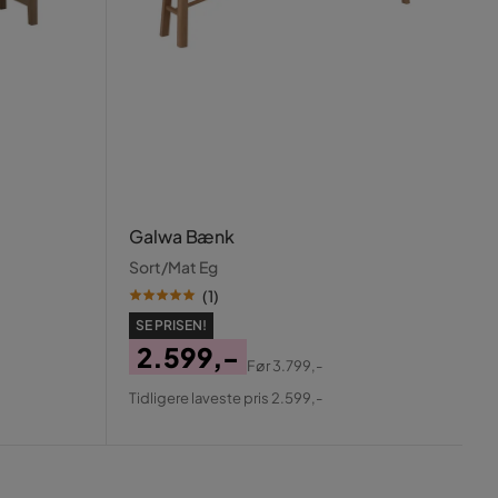
Galwa Bænk
Sort/Mat Eg
(
1
)
SE PRISEN!
2.599,-
Før
3.799,-
Pris
Original
Tidligere laveste pris 2.599,-
Pris