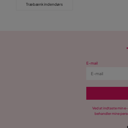
Træbænk indendørs
E-mail
Ved at indtaste min e
behandler mine perso